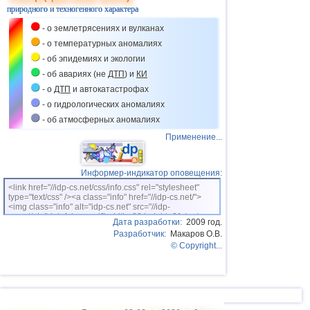
природного и техногенного характера
- о землетрясениях и вулканах
- о температурных аномалиях
- об эпидемиях и экологии
- об авариях (не
ДТП
) и
КИ
- о
ДТП
и автокатастрофах
- о гидрологических аномалиях
- об атмосферных аномалиях
Применение...
Информер-индикатор оповещения:
<link href="//idp-cs.net/css/info.css" rel="stylesheet"
type="text/css" /><a class="info" href="//idp-cs.net/">
<img class="info" alt="idp-cs.net" src="//idp-
cs.net/pix/idpinfok_sm.gif" width=88 height=31 /></a>
Дата разработки:
2009 год.
Разработчик:
Макаров О.В.
© Copyright...