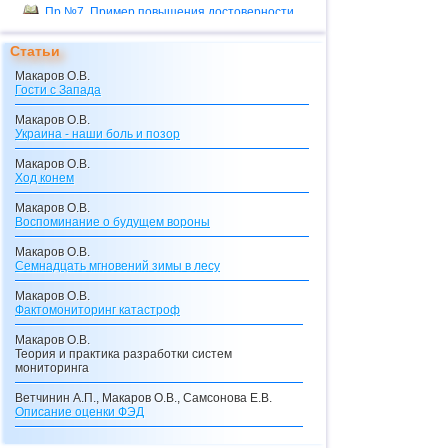
Пр.№7. Пример повышения достоверности
Пр.№8. Пример отчета
Статьи
Пр.№9. Примеры функциональных
расширений
Макаров О.В.
Гости с Запада
Макаров О.В.
Украина - наши боль и позор
Макаров О.В.
Ход конем
Макаров О.В.
Воспоминание о будущем вороны
Макаров О.В.
Семнадцать мгновений зимы в лесу
Макаров О.В.
Фактомониторинг катастроф
Макаров О.В.
Теория и практика разработки систем
мониторинга
Ветчинин А.П., Макаров О.В., Самсонова Е.В.
Описание оценки
ФЭД
Макаров О.В., Самсонова Е.В.