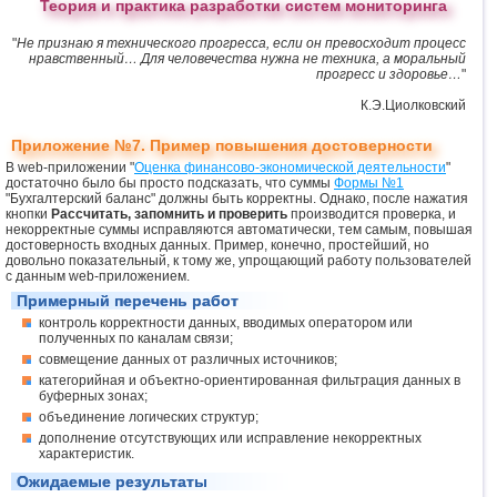
Теория и практика разработки систем мониторинга
"
Не признаю я технического прогресса, если он превосходит процесс
нравственный… Для человечества нужна не техника, а моральный
прогресс и здоровье…
"
К.Э.Циолковский
Приложение №7. Пример повышения достоверности
В web-приложении "
Оценка финансово-экономической деятельности
"
достаточно было бы просто подсказать, что суммы
Формы №1
"Бухгалтерский баланс" должны быть корректны. Однако, после нажатия
кнопки
Рассчитать, запомнить и проверить
производится проверка, и
некорректные суммы исправляются автоматически, тем самым, повышая
достоверность входных данных. Пример, конечно, простейший, но
довольно показательный, к тому же, упрощающий работу пользователей
с данным web-приложением.
Примерный перечень работ
контроль корректности данных, вводимых оператором или
полученных по каналам связи;
совмещение данных от различных источников;
категорийная и объектно-ориентированная фильтрация данных в
буферных зонах;
объединение логических структур;
дополнение отсутствующих или исправление некорректных
характеристик.
Ожидаемые результаты