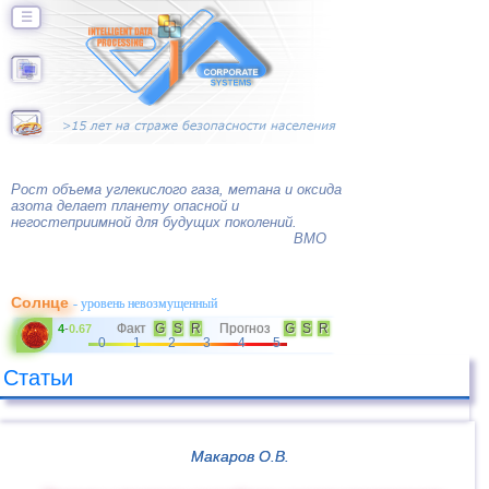
☰
Рост объема углекислого газа, метана и оксида
азота делает планету опасной и
негостеприимной для будущих поколений.
ВМО
Солнце
- уровень невозмущенный
Факт
G
S
R
Прогноз
G
S
R
4
-
0.67
0
1
2
3
4
5
Статьи
Макаров О.В.