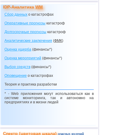
Описание кредитного калькулятора
IDP-Аналитика
WM
Макаров О.В.
Сбор данных
о катастрофах
Видения с перевоплощениями
Оперативные прогнозы
катастроф
Макаров О.В.
Долгосрочные прогнозы катастроф
Долгосрочные прогнозы
катастроф
Макаров О.В.
Аналитические заключения
(
ФМК
)
"Ксанф, выпей море!"
(взгляд со стороны на
ситуацию в Мексиканском заливе)
Оценка ущерба
(финансы*)
Макаров О.В.
Оценка мероприятий
(финансы*)
Просто катастрофа!
Выбор средств
(финансы*)
Маслов А.В.
Геотаргетинг с точки зрения веб-программиста
Оповещение
о катастрофах
Маслов А.В.
Теория и практика разработки
Порядок импорта файла geotarg.sql
* - Web приложения могут использоваться как в
Макаров О.В.
системе мониторинга, так и автономно на
Мониторинг
ОРВИ
и гриппа (2009)
предприятиях и в жизни людей
Спектр (цветовая шкала)
опасных явлений