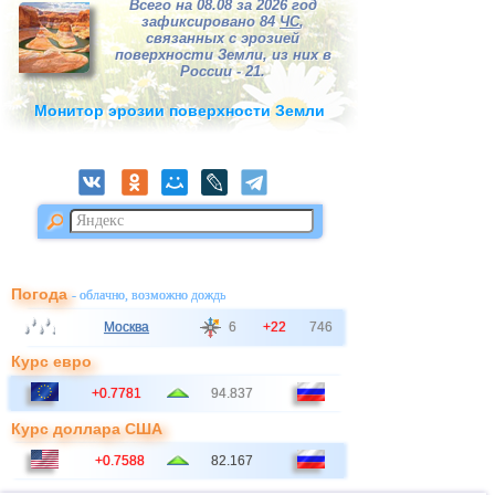
Всего на 08.08 за 2026 год
зафиксировано 84
ЧС
,
связанных с эрозией
поверхности Земли, из них в
России - 21.
Монитор эрозии поверхности Земли
Погода
- облачно, возможно дождь
Москва
6
+22
746
Курс евро
+0.7781
94.837
Курс доллара США
+0.7588
82.167