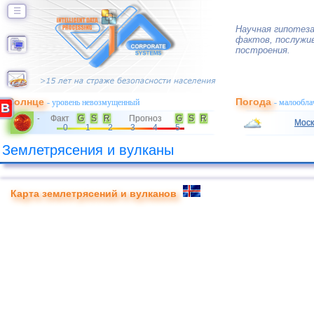
☰
Научная гипотеза
фактов, послужив
построения.
Солнце
Погода
- уровень невозмущенный
- малообла
B
Факт
G
S
R
Прогноз
G
S
R
-
Моск
0
1
2
3
4
5
Землетрясения и вулканы
Карта землетрясений и вулканов