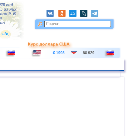
026 год
С
, из них
вов 9. В
4
но.
 ж/д
Курс доллара США
-0.1998
80.929