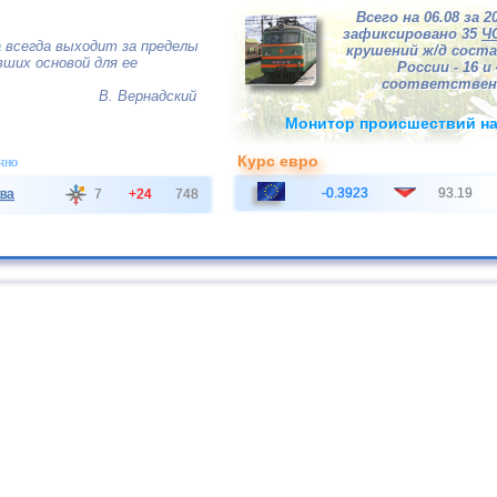
Всего на 06.08 за 2
зафиксировано 35
Ч
 всегда выходит за пределы
крушений ж/д соста
ших основой для ее
России - 16 и 
соответствен
В. Вернадский
Монитор происшествий на
Курс евро
чно
-0.3923
93.19
ва
7
+24
748