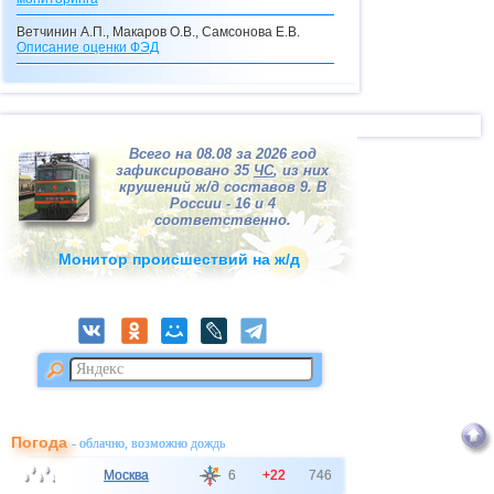
Ветчинин А.П., Макаров О.В., Самсонова Е.В.
Описание оценки
ФЭД
Макаров О.В., Самсонова Е.В.
Описание кредитного калькулятора
Макаров О.В.
Видения с перевоплощениями
Всего на 08.08 за 2026 год
зафиксировано 35
ЧС
, из них
Макаров О.В.
крушений ж/д составов 9. В
Долгосрочные прогнозы катастроф
России - 16 и 4
соответственно.
Макаров О.В.
"Ксанф, выпей море!"
(взгляд со стороны на
ситуацию в Мексиканском заливе)
Монитор происшествий на ж/д
Макаров О.В.
Просто катастрофа!
Маслов А.В.
Геотаргетинг с точки зрения веб-программиста
Маслов А.В.
Порядок импорта файла geotarg.sql
Макаров О.В.
Погода
- облачно, возможно дождь
Мониторинг
ОРВИ
и гриппа (2009)
Москва
6
+22
746