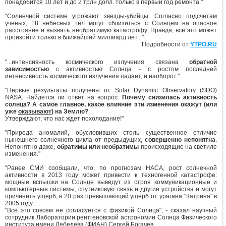
понадобится 10 лет и до 2 трлн долл. только в первый год ремонта."
"Солнечной системе угрожают звезды-убийцы. Согласно подсчетам
ученых, 18 небесных тел могут сблизиться с Солнцем на опасное
расстояние и вызвать необратимую катастрофу. Правда, все это может
произойти только в ближайший миллиард лет..."
Подробности от
YTPO.RU
"...интенсивность космического излучения связана
обратной
зависимостью
с активностью Солнца - с ростом последней
интенсивность космического излучения падает, и наоборот."
"Первые результаты получены от Solar Dynamic Observatory (SDO)
NASA. Найдется ли ответ на вопрос:
Почему снизилась активность
солнца? А самое главное, какое влияние эти изменения окажут (или
уже
оказывают
) на Землю?
Утверждают, что нас ждет похолодание!"
"Природа аномалий, обусловивших столь существенное отличие
нынешнего солнечного цикла от предыдущих,
совершенно непонятна
.
Непонятно даже,
обратимы или необратимы
происходящие на светиле
изменения."
"Ранее СМИ сообщали, что, по прогнозам НАСА, рост солнечной
активности в 2013 году может привести к техногенной катастрофе:
мощные вспышки на Солнце выведут из строя коммуникационные и
компьютерные системы, спутниковую связь и другие устройства и могут
причинить ущерб, в 20 раз превышающий ущерб от урагана "Катрина" в
2005 году...
"Все это совсем не согласуется с физикой Солнца", - сказал научный
сотрудник Лаборатории рентгеновской астрономии Солнца Физического
института имени Лебедева (ФИАН) Сергей Богачев.