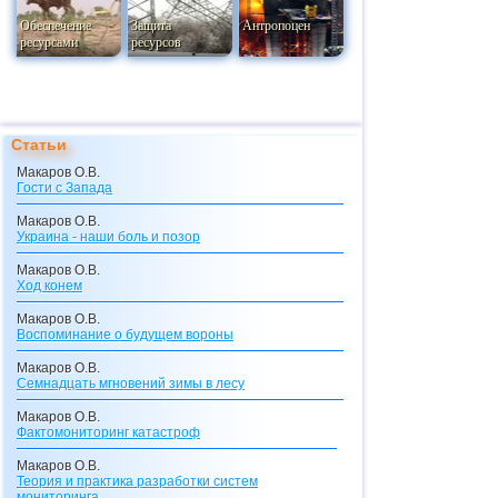
Обеспечение
Защита
Антропоцен
ресурсами
ресурсов
Статьи
Макаров О.В.
Гости с Запада
Макаров О.В.
Украина - наши боль и позор
Макаров О.В.
Ход конем
Макаров О.В.
Воспоминание о будущем вороны
Макаров О.В.
Семнадцать мгновений зимы в лесу
Макаров О.В.
Фактомониторинг катастроф
Макаров О.В.
Теория и практика разработки систем
мониторинга