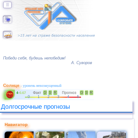
☰
Победи себя, будешь непобедим!
А. Суворов
Солнце
- уровень невозмущенный
Факт
G
S
R
Прогноз
G
S
R
4
-
0.67
0
1
2
3
4
5
Долгосрочные прогнозы
Навигатор