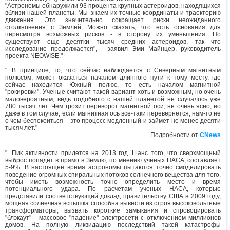
"Астрономы обнаружили 93 процента крупных астероидов, находящихся
вблизи нашей планеты. Мы знаем их точные координаты и траекторию
движения. Это значительно сокращает риски неожиданного
столкновения с Землей. Можно сказать, что есть основания для
пересмотра возможных рисков - в сторону их уменьшения. Но
существуют еще десятки тысяч средних астероидов, так что
исследование продолжается", - заявил Эми Майнцер, руководитель
проекта NEOWISE."
"...В принципе, то, что сейчас наблюдается с Северным магнитным
полюсом, может оказаться началом длинного пути к тому месту, где
сейчас находится Южный полюс, то есть началом магнитной
"рокировки". Ученые считают такой вариант хоть и возможным, но очень
маловероятным, ведь подобного с нашей планетой не случалось уже
780 тысяч лет. Чем грозит переворот магнитной оси, не очень ясно, но
даже в том случае, если магнитная ось все-таки перевернется, нам-то не
о чем беспокоиться – это процесс медленный и займет не менее десяти
тысяч лет."
Подробности от
CNews
"...Пик активности придется на 2013 год. Шанс того, что сверхмощный
выброс попадет в прямо в Землю, по мнению ученых НАСА, составляет
5-9%. В настоящее время астрономы пытаются точно смоделировать
поведение огромных спиральных потоков солнечного вещества для того,
чтобы иметь возможность точно определить место и время
потенциального удара. По расчетам ученых НАСА, которые
представили соответствующий доклад правительству США в 2009 году,
мощная солнечная вспышка способна вывести из строя высоковольтные
трансформаторы, вызвать короткие замыкания и спровоцировать
"блэкаут" - массовое "падение" электросети с отключением миллионов
домов. На полную ликвидацию последствий такой катастрофы