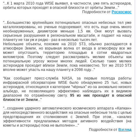
"...К 1 марта 2010 года WISE выявил, в частности, уже пять астероидов,
орбиты которых проходят в опасной близости от орбиты Земли..."
Подробности от
Роскосмос
"...Большинство крупнейших потенциально опасных небесных тел уже
каталогизированы, но ученые подозревают, что есть еще очень много
необнаруженных, диаметром меньше 1,5 км. Они могут вызвать
серьезные разрушения в региональном масштабе, и падают на нашу
планету не так уж и редко - раз в несколько тысяч лет.
Небольшие объекты, похожие на 2010 ST3, обычно распадаются в
атмосфере Земли, но взрывная волна от входа в атмосферу все же
может опустошить территорию площадью в сотни квадратных
километров. Поэтому следует рассматривать мелкие объекты как
потенциальную угрозу жизни многих людей. Сколько таких мелких
астероидов проходит вблизи Земли, пока неизвестно. Тот же 2010 ST3
вполне может упасть на нашу планету в 2098 году..."
"Как сообщает пресс-служба NASA, за первые полгода работы
инфракрасной обсерватории WISE было обнаружено 25 тыс. новых
астероидов, относящихся к категории "чёрных" из-за аномально низкого
альбедо, не позволяющего эффективно наблюдать их в видимом
диапазоне по отражённому свету.
95 из них проходят в опасной
близости от Земли
..."
"...создание ударного автоматического космического аппарата «Капкан»
для непосредственного воздействия на опасные небесные тела с целью
предотвращения их столкновения с Землей. При этом... «анализ
эффективности предлагаемых методов активного воздействия (на
кометы и астероиды) пока не выполнен»..."
Подробности от
Взгляд