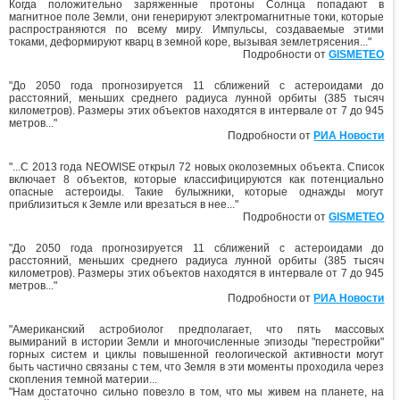
Когда положительно заряженные протоны Солнца попадают в
магнитное поле Земли, они генерируют электромагнитные токи, которые
распространяются по всему миру. Импульсы, создаваемые этими
токами, деформируют кварц в земной коре, вызывая землетрясения..."
Подробности от
GISMETEO
"До 2050 года прогнозируется 11 сближений с астероидами до
расстояний, меньших среднего радиуса лунной орбиты (385 тысяч
километров). Размеры этих объектов находятся в интервале от 7 до 945
метров..."
Подробности от
РИА Новости
"...С 2013 года NEOWISE открыл 72 новых околоземных объекта. Список
включает 8 объектов, которые классифицируются как потенциально
опасные астероиды. Такие булыжники, которые однажды могут
приблизиться к Земле или врезаться в нее..."
Подробности от
GISMETEO
"До 2050 года прогнозируется 11 сближений с астероидами до
расстояний, меньших среднего радиуса лунной орбиты (385 тысяч
километров). Размеры этих объектов находятся в интервале от 7 до 945
метров..."
Подробности от
РИА Новости
"Американский астробиолог предполагает, что пять массовых
вымираний в истории Земли и многочисленные эпизоды "перестройки"
горных систем и циклы повышенной геологической активности могут
быть частично связаны с тем, что Земля в эти моменты проходила через
скопления темной материи...
"Нам достаточно сильно повезло в том, что мы живем на планете, на