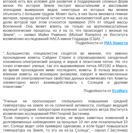
которой есть все условия для развития и поддержания сложных форм
жизни. Но история Земли пестрит масштабными и массовыми
эпизодами вымирания видов, некоторые из которых мы можем
объяснить с большим трудом. Может быть, в них была виновата темная
материя, природа которой остается пока малоизвестной для нас, но на
долю которой при этом относится примерно 25% от общей массы
Вселенной. Она может влиять не только на крупномасштабные
космологические процессы, но и на то, что происходит с жизнью на
Земле", — заявил Майкл Рампино (Michael Rampino) из Института
космических исследований НАСА имени Годдарда (США)..."
Подробности от
РИА Новости
"...Большинство специалистов сходятся во мнении, что именно
прохождение кометы Сайдинг Спринг и спровоцировало загадочный
плазменно-электрический разряд и взрыв в гигантском пятне. Но что
точно отмечают ученые, так это выравнивание пятна AR2192 и Марса,
во время прохождения мимо последнего, кометы. В пользу версии о
влиянии кометы на возникшие аномалии, говорят и многочисленные
теории об электромагнитных свойствах данных космических тел. Кометы
элементарно могут взаимодействовать с Солнцем и другими
планетами."
Подробности от
EcoWars
"Ученые не прогнозируют глобального повышения средней
температуры на земле из-за солнечной активности, сообщил ведущий
научный сотрудник лаборатории изучения солнечного ветра Института
космических исследований РАН Георгий Застенкер.
"Если говорить о солнечном ветре, не видно заметных изменений в
долговременных наблюдениях за прошлые 10 лет или позапрошлые 10
лет, Солнце ведет себя примерно одинаково, и если будет повышаться
температура на Земле, то это не из-за Солнца", - сказал Г.Застенкер