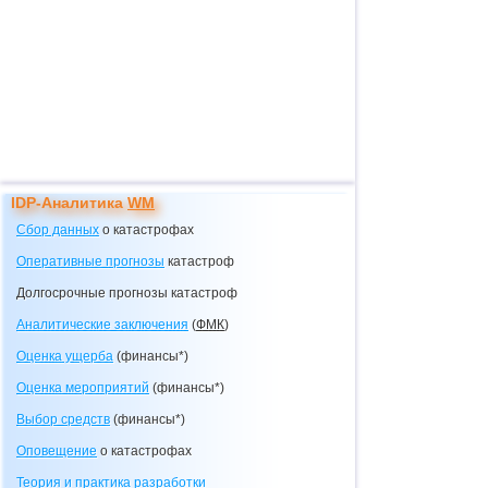
IDP-Аналитика
WM
Сбор данных
о катастрофах
Оперативные прогнозы
катастроф
Долгосрочные прогнозы катастроф
Аналитические заключения
(
ФМК
)
Оценка ущерба
(финансы*)
Оценка мероприятий
(финансы*)
Выбор средств
(финансы*)
Оповещение
о катастрофах
Теория и практика разработки