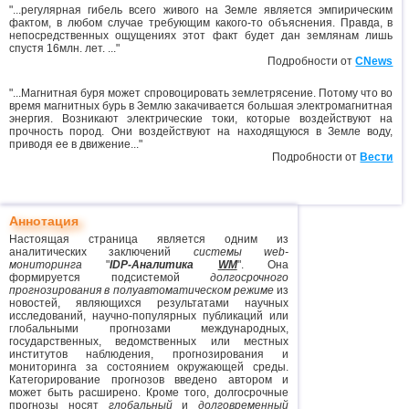
"...регулярная гибель всего живого на Земле является эмпирическим
фактом, в любом случае требующим какого-то объяснения. Правда, в
непосредственных ощущениях этот факт будет дан землянам лишь
спустя 16млн. лет. ..."
Подробности от
CNews
"...Магнитная буря может спровоцировать землетрясение. Потому что во
время магнитных бурь в Землю закачивается большая электромагнитная
энергия. Возникают электрические токи, которые воздействуют на
прочность пород. Они воздействуют на находящуюся в Земле воду,
приводя ее в движение..."
Подробности от
Вести
Аннотация
Настоящая страница является одним из
аналитических заключений
системы web-
мониторинга
"
IDP-Аналитика
WM
". Она
формируется подсистемой
долгосрочного
прогнозирования в полуавтоматическом режиме
из
новостей, являющихся результатами научных
исследований, научно-популярных публикаций или
глобальными прогнозами международных,
государственных, ведомственных или местных
институтов наблюдения, прогнозирования и
мониторинга за состоянием окружающей среды.
Категорирование прогнозов введено автором и
может быть расширено. Кроме того, долгосрочные
прогнозы носят
глобальный
и
долговременный