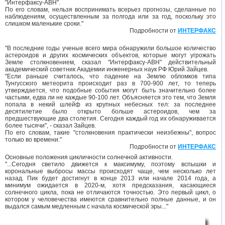
"Интерфаксу-АВН".
По его словам, нельзя воспринимать всерьез прогнозы, сделанные по
наблюдениям, осуществленным за полгода или за год, поскольку это
слишком маленькие сроки."
Подробности от
ИНТЕРФАКС
"В последние годы ученые всего мира обнаружили большое количество
астероидов и других космических объектов, которые могут угрожать
Земле столкновением, сказал "Интерфаксу-АВН" действительный
академический советник Академии инженерных наук РФ Юрий Зайцев.
"Если раньше считалось, что падение на Землю обломков типа
Тунгусского метеорита происходит раз в 700-900 лет, то теперь
утверждается, что подобные события могут быть значительно более
частыми, едва ли не каждые 90-100 лет. Объясняется это тем, что Земля
попала в некий шлейф из крупных небесных тел: за последнее
десятилетие было открыто больше астероидов, чем за
предшествующие два столетия. Сегодня каждый год их обнаруживается
более тысячи", - сказал Зайцев.
По его словам, такие "столкновения практически неизбежны", вопрос
только во времени."
Подробности от
ИНТЕРФАКС
Основные положения цикличности солнечной активности.
"...Сегодня светило движется к максимуму, поэтому вспышки и
корональные выбросы массы происходят чаще, чем несколько лет
назад. Пик будет достигнут в конце 2013 или начале 2014 года, а
минимум ожидается в 2020-м, хотя предсказания, касающиеся
солнечного цикла, пока не отличаются точностью. Это первый цикл, о
котором у человечества имеются сравнительно полные данные, и он
выдался самым медленным с начала космической эры..."