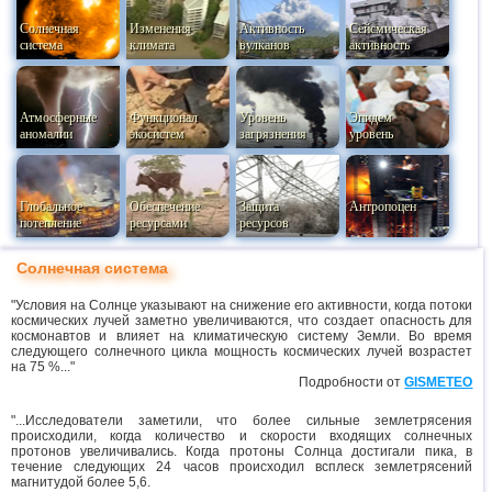
Солнечная
Изменения
Активность
Сейсмическая
система
климата
вулканов
активность
Атмосферные
Функционал
Уровень
Эпидем
аномалии
экосистем
загрязнения
уровень
Глобальное
Обеспечение
Защита
Антропоцен
потепление
ресурсами
ресурсов
Солнечная система
"Условия на Солнце указывают на снижение его активности, когда потоки
космических лучей заметно увеличиваются, что создает опасность для
космонавтов и влияет на климатическую систему Земли. Во время
следующего солнечного цикла мощность космических лучей возрастет
на 75 %..."
Подробности от
GISMETEO
"...Исследователи заметили, что более сильные землетрясения
происходили, когда количество и скорости входящих солнечных
протонов увеличивались. Когда протоны Солнца достигали пика, в
течение следующих 24 часов происходил всплеск землетрясений
магнитудой более 5,6.