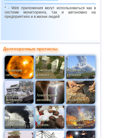
* - Web приложения могут использоваться как в
системе мониторинга, так и автономно на
предприятиях и в жизни людей
Долгосрочные прогнозы
Солнечная
Изменения
Активность
система
климата
вулканов
Сейсмическая
Атмосферные
Функционал
активность
аномалии
экосистем
Уровень
Эпидем
Глобальное
загрязнения
уровень
потепление