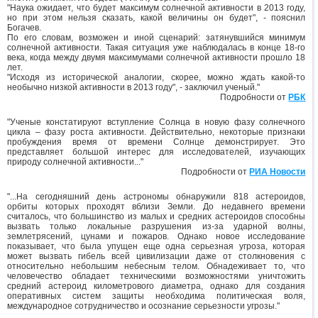
"Наука ожидает, что будет максимум солнечной активности в 2013 году,
но при этом нельзя сказать, какой величины он будет", - пояснил
Богачев.
По его словам, возможен и иной сценарий: затянувшийся минимум
солнечной активности. Такая ситуация уже наблюдалась в конце 18-го
века, когда между двумя максимумами солнечной активности прошло 18
лет.
"Исходя из исторической аналогии, скорее, можно ждать какой-то
необычно низкой активности в 2013 году", - заключил ученый."
Подробности от
РБК
"Ученые констатируют вступление Солнца в новую фазу солнечного
цикла – фазу роста активности. Действительно, некоторые признаки
пробуждения время от времени Солнце демонстрирует. Это
представляет большой интерес для исследователей, изучающих
природу солнечной активности..."
Подробности от
РИА Новости
"...На сегодняшний день астрономы обнаружили 818 астероидов,
орбиты которых проходят вблизи Земли. До недавнего времени
считалось, что большинство из малых и средних астероидов способны
вызвать только локальные разрушения из-за ударной волны,
землетрясений, цунами и пожаров. Однако новое исследование
показывает, что была упущен еще одна серьезная угроза, которая
может вызвать гибель всей цивилизации даже от столкновения с
относительно небольшим небесным телом. Обнадеживает то, что
человечество обладает техническими возможностями уничтожить
средний астероид километрового диаметра, однако для создания
оперативных систем защиты необходима политическая воля,
международное сотрудничество и осознание серьезности угрозы."