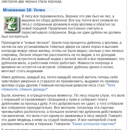
смотрели два черных глаза короеда.
Мгновение 16: Успех
В лесу все переменилось. Вернее это уже был не лес, а
машина по сбору дублонов. Все (ну, почти все) сновали из
леса с собранным урожаем в нору кролика и обратно за
новой порцией. Правление постоянно считало и
пересчитывало собранное. Ведь ни один дублон не должен
был потеряться.
Приходили и "новые лесные", брали под проценты дублоны у кролика, а
затем на них устанавливали тяжелые двери на своих норах и высокие
изгороди вокруг своих жилищ, чтобы не было видно, сколько у них личных
сокровищ. Лесное общество расслоилось не по видам, а по доходам.
Иной раз встретится важный индюк с хитрой лисой и все переживают, что
дублонов мало, а работники плохо работают. Живности попроще и
времени не остается на встречи: собирают дублоны денно и ночно,
мечтают стать индюками.
Имея дублоны, каждый (ну, почти каждый) лесной житель теперь себя
чувствовал уверенно и старался их приумножить, выдавая по примеру
кролика ссуды другим. Главным негласным девизом леса стал: "
Тебя
обманули, обмани дважды!
"
Были, конечно, и отрицательные моменты. По лесу пошли слухи, что волк
с пираньей останавливают сборщиков у лужи и собирают плату
дублонами за проход к дубу. А кто добровольно не сдает, у того отбирали
все собранное принудительно. Все молчали, поскольку эта парочка
чрезвычайно разбогатела, а большое количество дублонов действовало
так магически, что волк стал одним из уважаемых в лесу зверей. Говорят,
что даже медведь к нему за ссудой приходил. И все наперебой стали
расхваливать волка и пиранью. Говорили: "
Какая успешная парочка!
"