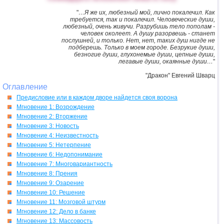
"
…Я же их, любезный мой, лично покалечил. Как
требуется, так и покалечил. Человеческие души,
любезный, очень живучи. Разрубишь тело пополам -
человек околеет. А душу разорвешь - станет
послушней, и только. Нет, нет, таких душ нигде не
подберешь. Только в моем городе. Безрукие души,
безногие души, глухонемые души, цепные души,
легавые души, окаянные души…
"
"Дракон" Евгений Шварц
Оглавление
Предисловие или в каждом дворе найдется своя ворона
Мгновение 1: Возрождение
Мгновение 2: Вторжение
Мгновение 3: Новость
Мгновение 4: Неизвестность
Мгновение 5: Нетерпение
Мгновение 6: Недопонимание
Мгновение 7: Многовариантность
Мгновение 8: Прения
Мгновение 9: Озарение
Мгновение 10: Решение
Мгновение 11: Мозговой штурм
Мгновение 12: Дело в банке
Мгновение 13: Массовость