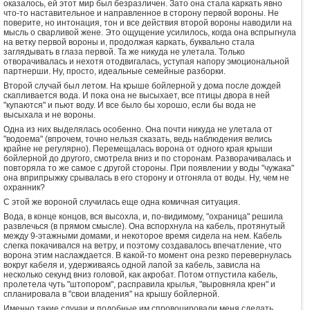
оказалось, ей этот мир был безразличен. Зато она стала каркать явно
что-то наставительное и направленное в сторону первой вороны. Не
поверите, но интонация, тон и все действия второй вороны наводили на
мысль о сварливой жене. Это ощущение усилилось, когда она вспрыгнула
на ветку первой вороны и, продолжая каркать, буквально стала
заглядывать в глаза первой. Та же никуда не улетала. Только
отворачивалась и нехотя отодвигалась, уступая напору эмоциональной
партнерши. Ну, просто, идеальные семейные разборки.
Второй случай был летом. На крыше бойлерной у дома после дождей
скапливается вода. И пока она не высыхает, все птицы двора в ней
"купаются" и пьют воду. И все было бы хорошо, если бы вода не
высыхала и не вороны.
Одна из них выделялась особенно. Она почти никуда не улетала от
"водоема" (впрочем, точно нельзя сказать, ведь наблюдения велись
крайне не регулярно). Перемещалась ворона от одного края крыши
бойлерной до другого, смотрела вниз и по сторонам. Разворачивалась и
повторяла то же самое с другой стороны. При появлении у воды "чужака"
она вприпрыжку срывалась в его сторону и отгоняла от воды. Ну, чем не
охранник?
С этой же вороной случилась еще одна комичная ситуация.
Вода, в конце концов, вся высохла, и, по-видимому, "охраница" решила
развлечься (в прямом смысле). Она вспорхнула на кабель, протянутый
между 9-этажными домами, и некоторое время сидела на нем. Кабель
слегка покачивался на ветру, и поэтому создавалось впечатление, что
ворона этим наслаждается. В какой-то момент она резко перевернулась
вокруг кабеля и, удерживаясь одной лапой за кабель, зависла на
несколько секунд вниз головой, как акробат. Потом отпустила кабель,
пролетела чуть "штопором", расправила крылья, "выровняла крен" и
спланировала в "свои владения" на крышу бойлерной.
Именно такие случаи и подобные им спровоцировали меня сделать