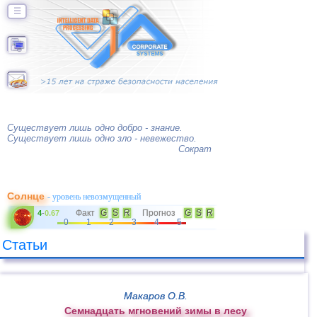
☰
Существует лишь одно добро - знание.
Существует лишь одно зло - невежество.
Сократ
Солнце
- уровень невозмущенный
Факт
G
S
R
Прогноз
G
S
R
4
-
0.67
0
1
2
3
4
5
Статьи
Макаров О.В.
Семнадцать мгновений зимы в лесу