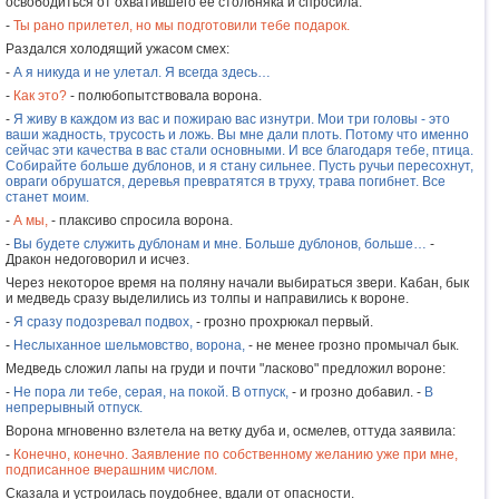
освободиться от охватившего ее столбняка и спросила:
-
Ты рано прилетел, но мы подготовили тебе подарок.
Раздался холодящий ужасом смех:
-
А я никуда и не улетал. Я всегда здесь…
-
Как это?
- полюбопытствовала ворона.
-
Я живу в каждом из вас и пожираю вас изнутри. Мои три головы - это
ваши жадность, трусость и ложь. Вы мне дали плоть. Потому что именно
сейчас эти качества в вас стали основными. И все благодаря тебе, птица.
Собирайте больше дублонов, и я стану сильнее. Пусть ручьи пересохнут,
овраги обрушатся, деревья превратятся в труху, трава погибнет. Все
станет моим.
-
А мы,
- плаксиво спросила ворона.
-
Вы будете служить дублонам и мне. Больше дублонов, больше…
-
Дракон недоговорил и исчез.
Через некоторое время на поляну начали выбираться звери. Кабан, бык
и медведь сразу выделились из толпы и направились к вороне.
-
Я сразу подозревал подвох,
- грозно прохрюкал первый.
-
Неслыханное шельмовство, ворона,
- не менее грозно промычал бык.
Медведь сложил лапы на груди и почти "ласково" предложил вороне:
-
Не пора ли тебе, серая, на покой. В отпуск,
- и грозно добавил. -
В
непрерывный отпуск.
Ворона мгновенно взлетела на ветку дуба и, осмелев, оттуда заявила:
-
Конечно, конечно. Заявление по собственному желанию уже при мне,
подписанное вчерашним числом.
Сказала и устроилась поудобнее, вдали от опасности.