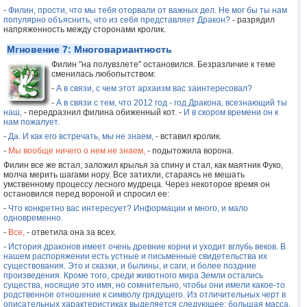
-
Филин, прости, что мы тебя оторвали от важных дел. Не мог бы ты нам
популярно объяснить, что из себя представляет Дракон?
- разрядил
напряженность между сторонами кролик.
Мгновение 7: Многовариантность
Филин "на полувзлете" остановился. Безразличие к теме
сменилась любопытством:
-
А в связи, с чем этот архаизм вас заинтересовал?
-
А в связи с тем, что 2012 год - год Дракона, всезнающий ты
наш,
- передразнил филина обиженный кот. -
И в скором времени он к
нам пожалует.
-
Да. И как его встречать, мы не знаем,
- вставил кролик.
-
Мы вообще ничего о нем не знаем,
- подытожила ворона.
Филин все же встал, заложил крылья за спину и стал, как маятник Фуко,
молча мерить шагами нору. Все затихли, стараясь не мешать
умственному процессу лесного мудреца. Через некоторое время он
остановился перед вороной и спросил ее:
-
Что конкретно вас интересует? Информации и много, и мало
одновременно.
-
Все,
- ответила она за всех.
-
История драконов имеет очень древние корни и уходит вглубь веков. В
нашем распоряжении есть устные и письменные свидетельства их
существования. Это и сказки, и былины, и саги, и более поздние
произведения. Кроме того, среди животного мира Земли остались
существа, носящие это имя, но сомнительно, чтобы они имели какое-то
родственное отношение к символу грядущего. Из отличительных черт в
описательных характеристиках выделяется следующее: большая масса,