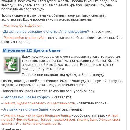
входом в нору что-то шлепнулось о земь. Ворона тихонько подошла к
выходу. Нагнулась и пошарила по земле крылом. Вернувшись, она
положила на стол желудь.
Троица сидела и смотрела на обычный желудь. Такой спелый и
золотистый. Вдруг ворона тихо и ласково произнесла:
-
Моя прелесть. Дуб лон.
-
Да уж, полное соверше-е-енство. А почему дублон?
- спросил кот.
-
Родившийся в лоне дуба,
- почти, как перед божеством, тихо и спокойно
ответила ворона.
Мгновение 12: Дело в банке
Вдруг кролик сорвался с места, порылся в закутке и достал
три покрытые слегка ржавчиной консервные банки. Выдал
всем по одной и выбежал из норы. Ворона и кот, как по
команде ринулись за ним.
Полночи они ползали под дубом, собирая желуди.
Филин, наблюдавший за звездами, был немало удивлен суетой внизу, но
задавать вопросы не стал. Обида еще была свежа.
Наполнив до краев емкости, кампания вернулась в нору.
-
Бесполезно. Все не собрать,
- сказал кот.
-
Значит, будем привлекать общественность,
- ответила ворона.
-
А у меня нет столько банок,
- посетовал кролик.
-
Значит, надо найти одну большую банку,
- сообразила птица. -
А твой
погреб? Чем не банка. Погреб - мужской род. Значит, банк. Убирай свои
запасы. Это дело лесной важности.
И добавила: