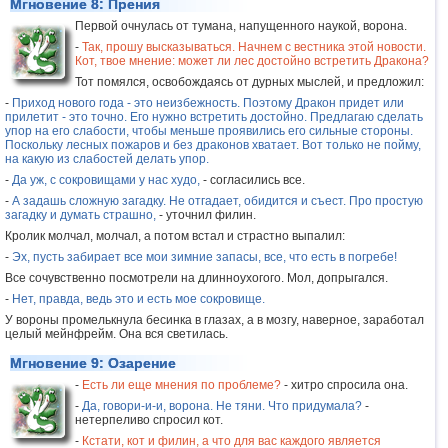
Мгновение 8: Прения
Первой очнулась от тумана, напущенного наукой, ворона.
-
Так, прошу высказываться. Начнем с вестника этой новости.
Кот, твое мнение: может ли лес достойно встретить Дракона?
Тот помялся, освобождаясь от дурных мыслей, и предложил:
-
Приход нового года - это неизбежность. Поэтому Дракон придет или
прилетит - это точно. Его нужно встретить достойно. Предлагаю сделать
упор на его слабости, чтобы меньше проявились его сильные стороны.
Поскольку лесных пожаров и без драконов хватает. Вот только не пойму,
на какую из слабостей делать упор.
-
Да уж, с сокровищами у нас худо,
- согласились все.
-
А задашь сложную загадку. Не отгадает, обидится и съест. Про простую
загадку и думать страшно,
- уточнил филин.
Кролик молчал, молчал, а потом встал и страстно выпалил:
-
Эх, пусть забирает все мои зимние запасы, все, что есть в погребе!
Все сочувственно посмотрели на длинноухогого. Мол, допрыгался.
-
Нет, правда, ведь это и есть мое сокровище.
У вороны промелькнула бесинка в глазах, а в мозгу, наверное, заработал
целый мейнфрейм. Она вся светилась.
Мгновение 9: Озарение
-
Есть ли еще мнения по проблеме?
- хитро спросила она.
-
Да, говори-и-и, ворона. Не тяни. Что придумала?
-
нетерпеливо спросил кот.
-
Кстати, кот и филин, а что для вас каждого является