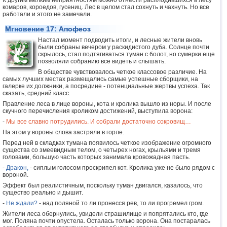
К другим мелким неприятностям можно отнести расплодившихся в лесу
комаров, короедов, гусениц. Лес в целом стал сохнуть и чахнуть. Но все
работали и этого не замечали.
Мгновение 17: Апофеоз
Настал момент подводить итоги, и лесные жители вновь
были собраны вечером у раскидистого дуба. Солнце почти
скрылось, стал подтягиваться туман с болот, но сумерки еще
позволяли собранию все видеть и слышать.
В обществе чувствовалось четкое классовое различие. На
самых лучших местах размещались самые успешные сборщики, на
галерке их должники, а посредине - потенциальные жертвы успеха. Так
сказать, средний класс.
Правление леса в лице вороны, кота и кролика вышло из норы. И после
скучного перечисления кроликом достижений, выступила ворона:
-
Мы все славно потрудились. И собрали достаточно сокровищ…
На этом у вороны слова застряли в горле.
Перед ней в складках тумана появилось четкое изображение огромного
существа со змеевидным телом, о четырех ногах, крыльями и тремя
головами, большую часть которых занимала кровожадная пасть.
-
Дракон,
- сиплым голосом проскрипел кот. Кролика уже не было рядом с
вороной.
Эффект был реалистичным, поскольку туман двигался, казалось, что
существо реально и дышит.
-
Не ждали?
- над поляной то ли пронесся рев, то ли прогремел гром.
Жители леса обернулись, увидели страшилище и попрятались кто, где
мог. Поляна почти опустела. Осталась только ворона. Она постаралась