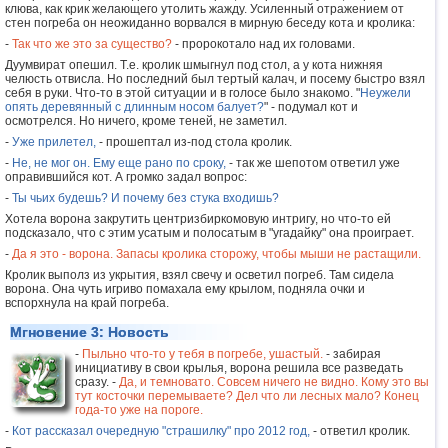
клюва, как крик желающего утолить жажду. Усиленный отражением от
стен погреба он неожиданно ворвался в мирную беседу кота и кролика:
-
Так что же это за существо?
- пророкотало над их головами.
Дуумвират опешил. Т.е. кролик шмыгнул под стол, а у кота нижняя
челюсть отвисла. Но последний был тертый калач, и посему быстро взял
себя в руки. Что-то в этой ситуации и в голосе было знакомо. "
Неужели
опять деревянный с длинным носом балует?
" - подумал кот и
осмотрелся. Но ничего, кроме теней, не заметил.
-
Уже прилетел,
- прошептал из-под стола кролик.
-
Не, не мог он. Ему еще рано по сроку,
- так же шепотом ответил уже
оправившийся кот. А громко задал вопрос:
-
Ты чьих будешь? И почему без стука входишь?
Хотела ворона закрутить центризбиркомовую интригу, но что-то ей
подсказало, что с этим усатым и полосатым в "угадайку" она проиграет.
-
Да я это - ворона. Запасы кролика сторожу, чтобы мыши не растащили.
Кролик выполз из укрытия, взял свечу и осветил погреб. Там сидела
ворона. Она чуть игриво помахала ему крылом, подняла очки и
вспорхнула на край погреба.
Мгновение 3: Новость
-
Пыльно что-то у тебя в погребе, ушастый.
- забирая
инициативу в свои крылья, ворона решила все разведать
сразу. -
Да, и темновато. Совсем ничего не видно. Кому это вы
тут косточки перемываете? Дел что ли лесных мало? Конец
года-то уже на пороге.
-
Кот рассказал очередную "страшилку" про 2012 год,
- ответил кролик.