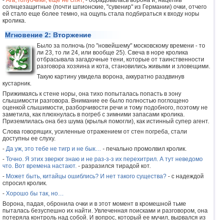
-
Ага, голубчики, еще не спят,
- обрадовалась ворона и, нацепив
солнцезащитные (почти шпионские, "сувенир" из Германии) очки, отчего
ей стало еще более темно, на ощупь стала подбираться к входу норы
кролика.
Мгновение 2: Вторжение
Было за полночь (по "новейшему" московскому времени - то
ли 23, то ли 24, или вообще 25). Свеча в норе кролика
отбрасывала загадочные тени, которые от таинственности
разговора хозяина и кота, становились живыми и зловещими.
Такую картину увидела ворона, аккуратно раздвинув
кустарник.
Прижимаясь к стене норы, она тихо попыталась попасть в зону
слышимости разговора. Внимание ее было полностью поглощено
оценкой слышимости, разборчивости речи и тому подобного, поэтому не
заметила, как плюхнулась в погреб с зимними запасами кролика.
Приземлилась она без шума (крылья помогли), как истинный супер агент.
Слова говорящих, усиленные отражением от стен погреба, стали
доступны ее слуху.
-
Да уж, это тебе не тигр и не бык…
- печально промолвил кролик.
-
Точно. Я этих зверюг знаю и не раз-з-з их перехитрил. А тут неведомо
что. Вот времена настают.
- разразился тирадой кот.
-
Может быть, китайцы ошиблись? И нет такого существа?
- с надеждой
спросил кролик.
-
Хорошо бы так, но…
Ворона, падая, обронила очки и в этот момент в кромешной тьме
пыталась безуспешно их найти. Увлеченная поисками и разговором, она
потеряла контроль над собой. И вопрос, который ее мучил, вырвался из