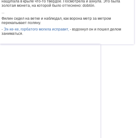
нащупала в крыле что-то твердое. Посмотрела и ахнула. Это была
золотая монета, на которой было оттеснено: doblón.
...
Филин сидел на ветке и наблюдал, как ворона метр за метром
перекапывает поляну.
-
Эх-хе-хе, горбатого могила исправит,
- вздохнул он и пошел делом
заниматься.