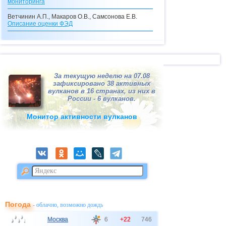
мониторинга
Ветчинин А.П., Макаров О.В., Самсонова Е.В.
Описание оценки
ФЭД
Макаров О.В., Самсонова Е.В.
Описание кредитного калькулятора
Макаров О.В.
Видения с перевоплощениями
За текущую неделю на 07.08
Макаров О.В.
зафиксировано 38 активных
Долгосрочные прогнозы катастроф
вулканов в 16 странах, из них в
России - 6 вулканов.
Макаров О.В.
"Ксанф, выпей море!"
(взгляд со стороны на
Монитор активности вулканов
ситуацию в Мексиканском заливе)
Макаров О.В.
Просто катастрофа!
Маслов А.В.
Геотаргетинг с точки зрения веб-программиста
Маслов А.В.
Порядок импорта файла geotarg.sql
Макаров О.В.
Погода
- облачно, возможно дождь
Мониторинг
ОРВИ
и гриппа (2009)
Москва
6
+22
746