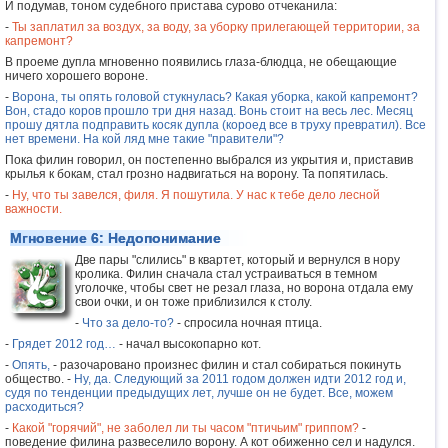
И подумав, тоном судебного пристава сурово отчеканила:
-
Ты заплатил за воздух, за воду, за уборку прилегающей территории, за
капремонт?
В проеме дупла мгновенно появились глаза-блюдца, не обещающие
ничего хорошего вороне.
-
Ворона, ты опять головой стукнулась? Какая уборка, какой капремонт?
Вон, стадо коров прошло три дня назад. Вонь стоит на весь лес. Месяц
прошу дятла подправить косяк дупла (короед все в труху превратил). Все
нет времени. На кой ляд мне такие "правители"?
Пока филин говорил, он постепенно выбрался из укрытия и, приставив
крылья к бокам, стал грозно надвигаться на ворону. Та попятилась.
-
Ну, что ты завелся, филя. Я пошутила. У нас к тебе дело лесной
важности.
Мгновение 6: Недопонимание
Две пары "слились" в квартет, который и вернулся в нору
кролика. Филин сначала стал устраиваться в темном
уголочке, чтобы свет не резал глаза, но ворона отдала ему
свои очки, и он тоже приблизился к столу.
-
Что за дело-то?
- спросила ночная птица.
-
Грядет 2012 год…
- начал высокопарно кот.
-
Опять,
- разочаровано произнес филин и стал собираться покинуть
общество. -
Ну, да. Следующий за 2011 годом должен идти 2012 год и,
судя по тенденции предыдущих лет, лучше он не будет. Все, можем
расходиться?
-
Какой "горячий", не заболел ли ты часом "птичьим" гриппом?
-
поведение филина развеселило ворону. А кот обиженно сел и надулся.