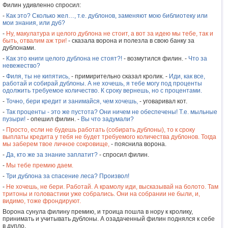
Филин удивленно спросил:
-
Как это? Сколько жел…, т.е. дублонов, заменяют мою библиотеку или
мои знания, или дуб?
-
Ну, макулатура и целого дублона не стоит, а вот за идею мы тебе, так и
быть, отвалим аж три!
- сказала ворона и полезла в свою банку за
дублонами.
-
Как это книги целого дублона не стоят?!
- возмутился филин. -
Что за
невежество?
-
Филя, ты не кипятись,
- примирительно сказал кролик. -
Иди, как все,
работай и собирай дублоны. А не хочешь, я тебе могу под проценты
одолжить требуемое количество. К сроку вернешь, но с процентами.
-
Точно, бери кредит и занимайся, чем хочешь,
- уговаривал кот.
-
Так проценты - это же пустота? Они ничем не обеспечены! Т.е. мыльные
пузыри!
- опешил филин. -
Вы что задумали?
-
Просто, если не будешь работать (собирать дублоны), то к сроку
выплаты кредита у тебя не будет требуемого количества дублонов. Тогда
мы заберем твое личное сокровище,
- пояснила ворона.
-
Да, кто же за знание заплатит?
- спросил филин.
-
Мы тебе премию даем.
-
Три дублона за спасение леса? Произвол!
-
Не хочешь, не бери. Работай. А крамолу иди, высказывай на болото. Там
тритоны и головастики уже собрались. Они на собрании не были, и,
видимо, тоже фрондируют.
Ворона сунула филину премию, и троица пошла в нору к кролику,
принимать и учитывать дублоны. А озадаченный филин поднялся к себе
в дупло.