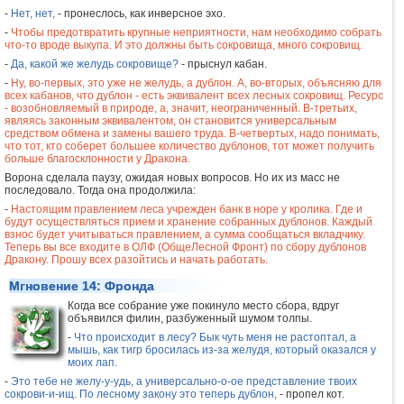
-
Нет, нет,
- пронеслось, как инверсное эхо.
-
Чтобы предотвратить крупные неприятности, нам необходимо собрать
что-то вроде выкупа. И это должны быть сокровища, много сокровищ.
-
Да, какой же желудь сокровище?
- прыснул кабан.
-
Ну, во-первых, это уже не желудь, а дублон. А, во-вторых, объясняю для
всех кабанов, что дублон - есть эквивалент всех лесных сокровищ. Ресурс
- возобновляемый в природе, а, значит, неограниченный. В-третьих,
являясь законным эквивалентом, он становится универсальным
средством обмена и замены вашего труда. В-четвертых, надо понимать,
что тот, кто соберет большее количество дублонов, тот может получить
больше благосклонности у Дракона.
Ворона сделала паузу, ожидая новых вопросов. Но их из масс не
последовало. Тогда она продолжила:
-
Настоящим правлением леса учрежден банк в норе у кролика. Где и
будут осуществляться прием и хранение собранных дублонов. Каждый
взнос будет учитываться правлением, а сумма сообщаться вкладчику.
Теперь вы все входите в ОЛФ (ОбщеЛесной Фронт) по сбору дублонов
Дракону. Прошу всех разойтись и начать работать.
Мгновение 14: Фронда
Когда все собрание уже покинуло место сбора, вдруг
объявился филин, разбуженный шумом толпы.
-
Что происходит в лесу? Бык чуть меня не растоптал, а
мышь, как тигр бросилась из-за желудя, который оказался у
моих лап.
-
Это тебе не желу-у-удь, а универсально-о-ое представление твоих
сокрови-и-ищ. По лесному закону это теперь дублон,
- пропел кот.