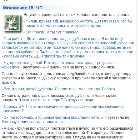
Мгновение 15: ЧП
Не успел филин зайти в свои хоромы, как налетела сорока.
-
Филин, привет. Ой, некогда поболтать. Дятел сказал, что ты
просил отремонтировать вход в твое дупло.
-
Его просил, а ты тут причем?
-
При работе. Дятел меня нанял за два дублона в день. Я мало могу
собрать дублонов, а он теперь ЧП и у него сбором и переноской дублонов
занимается еж, которого он тоже нанял, как работника. Правда, не знаю
за сколько дублонов. Ладно, показывай, что ремонтировать, а то мне еще
к соловью лететь. Да, и приготовь три дублона.
-
Ну, прилетела, делай. Вот кора отошла, там щель, тут дырка с
короедом,
- расстроенный филин сел на ветку и пригорюнился.
Сорока засуетилась, в щель запихала дубовой листвы, отошедшую кору
вырвала и выбросила, дырку с короедом присыпала трухой и загладила
крылом.
-
Все, филин, давай дублоны. Я полетела - мне некогда. Работа.
Филин отстраненно отдал премиальные дублоны и машинально
подумал: "
На что жить-то теперь?
" А вслух спросил:
-
Сорока, а ЧП - это чрезвычайное происшествие или чрезвычайное
положение?
-
Эх, ты горемыка. Это целый частный предприниматель!
- ответила не
без сочувствия сорока и полетела.
-
А-а-а,
- филин попытался протиснуться в дупло, за что его раздувшаяся
от листвы щель ударила отколовшейся щепой. Потирая ушибленное
место, он оглядел отремонтированное. Оттуда на него насмешливо