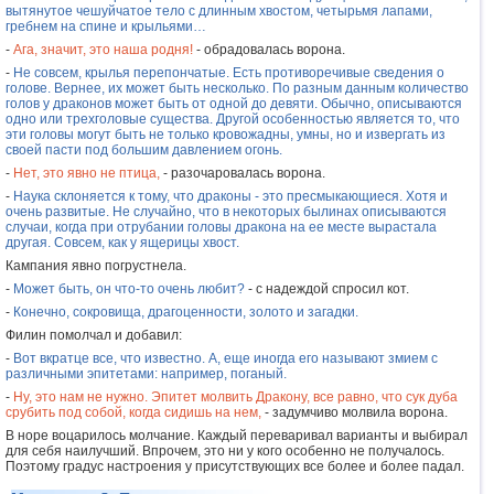
вытянутое чешуйчатое тело с длинным хвостом, четырьмя лапами,
гребнем на спине и крыльями…
-
Ага, значит, это наша родня!
- обрадовалась ворона.
-
Не совсем, крылья перепончатые. Есть противоречивые сведения о
голове. Вернее, их может быть несколько. По разным данным количество
голов у драконов может быть от одной до девяти. Обычно, описываются
одно или трехголовые существа. Другой особенностью является то, что
эти головы могут быть не только кровожадны, умны, но и извергать из
своей пасти под большим давлением огонь.
-
Нет, это явно не птица,
- разочаровалась ворона.
-
Наука склоняется к тому, что драконы - это пресмыкающиеся. Хотя и
очень развитые. Не случайно, что в некоторых былинах описываются
случаи, когда при отрубании головы дракона на ее месте вырастала
другая. Совсем, как у ящерицы хвост.
Кампания явно погрустнела.
-
Может быть, он что-то очень любит?
- с надеждой спросил кот.
-
Конечно, сокровища, драгоценности, золото и загадки.
Филин помолчал и добавил:
-
Вот вкратце все, что известно. А, еще иногда его называют змием с
различными эпитетами: например, поганый.
-
Ну, это нам не нужно. Эпитет молвить Дракону, все равно, что сук дуба
срубить под собой, когда сидишь на нем,
- задумчиво молвила ворона.
В норе воцарилось молчание. Каждый переваривал варианты и выбирал
для себя наилучший. Впрочем, это ни у кого особенно не получалось.
Поэтому градус настроения у присутствующих все более и более падал.