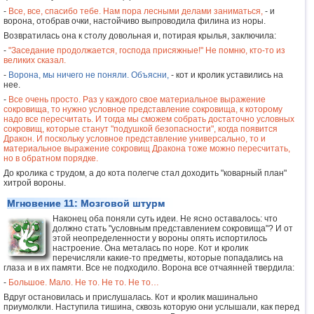
-
Все, все, спасибо тебе. Нам пора лесными делами заниматься,
- и
ворона, отобрав очки, настойчиво выпроводила филина из норы.
Возвратилась она к столу довольная и, потирая крылья, заключила:
-
"Заседание продолжается, господа присяжные!" Не помню, кто-то из
великих сказал.
-
Ворона, мы ничего не поняли. Объясни,
- кот и кролик уставились на
нее.
-
Все очень просто. Раз у каждого свое материальное выражение
сокровища, то нужно условное представление сокровища, к которому
надо все пересчитать. И тогда мы сможем собрать достаточно условных
сокровищ, которые станут "подушкой безопасности", когда появится
Дракон. И поскольку условное представление универсально, то и
материальное выражение сокровищ Дракона тоже можно пересчитать,
но в обратном порядке.
До кролика с трудом, а до кота полегче стал доходить "коварный план"
хитрой вороны.
Мгновение 11: Мозговой штурм
Наконец оба поняли суть идеи. Не ясно оставалось: что
должно стать "условным представлением сокровища"? И от
этой неопределенности у вороны опять испортилось
настроение. Она металась по норе. Кот и кролик
перечисляли какие-то предметы, которые попадались на
глаза и в их памяти. Все не подходило. Ворона все отчаянней твердила:
-
Большое. Мало. Не то. Не то. Не то…
Вдруг остановилась и прислушалась. Кот и кролик машинально
приумолкли. Наступила тишина, сквозь которую они услышали, как перед