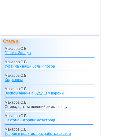
Статьи
Макаров О.В.
Гости с Запада
Макаров О.В.
Украина - наши боль и позор
Макаров О.В.
Ход конем
Макаров О.В.
Воспоминание о будущем вороны
Макаров О.В.
Семнадцать мгновений зимы в лесу
Макаров О.В.
Фактомониторинг катастроф
Макаров О.В.
Теория и практика разработки систем