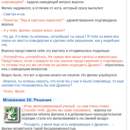
сокровищем?
- задала наводящий вопрос ворона.
Филин задумался, в отличие от кота, который сразу выпалил:
-
Сметан-н-на.
-
Понятно: "Яка ж сметана наркотик?"
- удовлетворенно подтвердила
ворона.
-
А у тебя, филин, скорее всего, книги?
-
Ну, да. А к чему ты клонишь, хитрейшая ты наша? Я тебе за книги все
перья из хвоста повыдергаю и сделаю себе украшение, как у индейцев
сиу.
Ворона представила себе эту картину и отодвинулась подальше.
-
Успокойтесь, успокойтесь. Не нужны мне ваши запасы и макулатура.
Представьте, если у каждого из нас разное представление о сокровищах,
то почему под эту же систему не должен подходить Дракон?
- обратилась
она с наводящим вопросом.
Видно было, что кот и кролик ничего не поняли. Но филин улыбнулся:
-
Ворона, ты хочешь сказать, что если бы у нас и были сокровища, то еще
неизвестно понравились бы они Дракону?
-
Точно, Филя!
Мгновение 10: Решение
-
Итак, многоуважаемый ученый, ты нам очень помог.
Спасибо тебе. Далее мы сами справимся,
- ворона по-
дружески обняла филина и в добровольно-принудительном
порядке стала его выпроваживать на свежий воздух.
-
Погодите, у меня еще есть информация о Драконе…
-
филин возмутился такой бесцеремонностью.