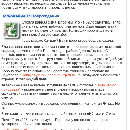
ворону героиней новогодних рассказов. Ведь, человеку есть, чему
поучиться у птиц, зверей и природы в целом.
Мгновение 1: Возрождение
Стояла ранняя зима. Впрочем, это не было заметно. Тепло,
снега нет, почки набухают, как весной. Ошалевшая птаха
лесная заливается трелью. Только дни короче, да ночи
длинней. И за это спасибо.
Год в гамаке. Как вам? Вот и ворона все бока отлежала.
Единственно приятное воспоминание от посещения подруги, немецкой
вороны, проживающей в Пенемюнде в районе "дикого" пляжа. С
ностальгией вспоминалась гаштетная с разомлевшими на солнце
бюргерами, у которых без труда можно было из под носа увести "добрую"
немецкую сардельку. И разместившись на бруствере, отделявшего пляж
на Балтийском море от посторонних глаз, понежиться на солнышке.
Ворона почему-то вспомнила береговую станцию и постового на
бруствере. "
Наша служба и опасна и трудна…
" - зазвучали знаменитые
строчки. И так каждый день…
Теперь скука ее буквально иссушила до самых косточек. "
Надо что-то
придумать
", - пронеслось у нее в голове и ворона попыталась
сконцентрировать внимание глаз на каком-то предмете из видимого в
округе.
Солнце уже скрылось и в звездном окружении сияла полная Луна… Не
то.
Волк сидит у лужи и играет с пираньей в игру: попробуй, укуси. Скука…
Почти "голый" без листвы дуб… Впрочем, у его основания через
кустарник пробивается огонек.