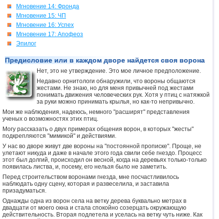
Мгновение 14: Фронда
Мгновение 15: ЧП
Мгновение 16: Успех
Мгновение 17: Апофеоз
Эпилог
Предисловие или в каждом дворе найдется своя ворона
Нет, это не утверждение. Это мое личное предположение.
Недавно орнитологи обнаружили, что вороны общаются
жестами. Не знаю, но для меня привычней под жестами
понимать движения человеческих рук. Хотя у птиц с натяжкой
за руки можно принимать крылья, но как-то непривычно.
Мои же наблюдения, надеюсь, немного "расширят" представления
ученых о возможностях этих птиц.
Могу рассказать о двух примерах общения ворон, в которых "жесты"
подкрепляются "мимикой" и действиями.
У нас во дворе живут две вороны на "постоянной прописке". Проще, не
улетают никуда и даже в начале этого года свили себе гнездо. Процесс
этот был долгий, происходил он весной, когда на деревьях только-только
появилась листва, и, посему, его нельзя было не заметить.
Перед строительством воронами гнезда, мне посчастливилось
наблюдать одну сцену, которая и развеселила, и заставила
призадуматься.
Однажды одна из ворон села на ветку дерева буквально метрах в
двадцати от моего окна и стала спокойно созерцать окружающую
действительность. Вторая подлетела и уселась на ветку чуть ниже. Как