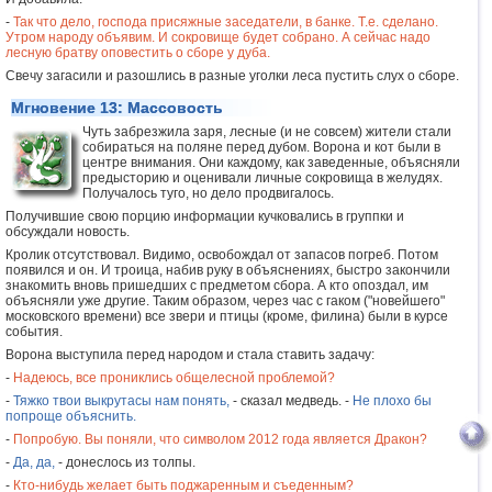
-
Так что дело, господа присяжные заседатели, в банке. Т.е. сделано.
Утром народу объявим. И сокровище будет собрано. А сейчас надо
лесную братву оповестить о сборе у дуба.
Свечу загасили и разошлись в разные уголки леса пустить слух о сборе.
Мгновение 13: Массовость
Чуть забрезжила заря, лесные (и не совсем) жители стали
собираться на поляне перед дубом. Ворона и кот были в
центре внимания. Они каждому, как заведенные, объясняли
предысторию и оценивали личные сокровища в желудях.
Получалось туго, но дело продвигалось.
Получившие свою порцию информации кучковались в группки и
обсуждали новость.
Кролик отсутствовал. Видимо, освобождал от запасов погреб. Потом
появился и он. И троица, набив руку в объяснениях, быстро закончили
знакомить вновь пришедших с предметом сбора. А кто опоздал, им
объясняли уже другие. Таким образом, через час с гаком ("новейшего"
московского времени) все звери и птицы (кроме, филина) были в курсе
события.
Ворона выступила перед народом и стала ставить задачу:
-
Надеюсь, все прониклись общелесной проблемой?
-
Тяжко твои выкрутасы нам понять,
- сказал медведь. -
Не плохо бы
попроще объяснить.
-
Попробую. Вы поняли, что символом 2012 года является Дракон?
-
Да, да,
- донеслось из толпы.
-
Кто-нибудь желает быть поджаренным и съеденным?