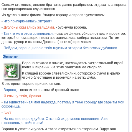
Совсем стемнело, лесное братство давно разбрелось отдыхать, а ворона
все переваривала случившееся.
Из дупла вышел филин. Увидел ворону и спросил усмехаясь:
-
Что пригорюнилась, хитрая?
-
Дублоны оказались желудями,
- буркнула ворона.
-
Так кто же в этом сомневался,
- сказал филин, убирая от щели проектор,
который он смастерил, пока все занимались собирательством. Потом
достал рупор и голосом Дракона (но тихо) пригласил:
-
Пойдем, ворона, напою тебя вкусным отваром без всяких дублонов…
Эпилог
Ворона лежала в гамаке, наслаждаясь экстремальной игрой
волка и пираньи. За этим занятием ее сморило.
К спящей вороне слетел филин, осторожно сунул в крыло
что-то блестящее и вернулся на ветку дуба.
В это время вороне приснился сон.
-
Ворона,
- позвал ее знакомый грозный голос.
-
Я слышу тебя, Дракон.
-
Ты единственная моя надежда, поэтому я тебе сообщу, где зарыты мои
сокровища.
-
Где?
-
На поляне перед дубом. Откопай их до моего появления. А не
откопаешь, я тебя съем!
Ворона в ужасе очнулась и стала озираться по сторонам. Вдруг она