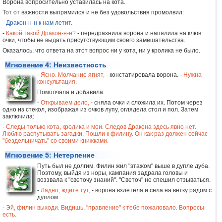
Ворона вопросительно уставилась на кота.
Тот от важности выпрямился и не без удовольствия промолвил:
-
Дракон-н-н к нам летит.
-
Какой такой Дракон-н-н?
- передразнила ворона и напялила на клюв
очки, чтобы не выдать присутствующим своего замешательства.
Оказалось, что ответа на этот вопрос ни у кота, ни у кролика не было.
Мгновение 4: Неизвестность
-
Ясно. Молчание ягнят,
- констатировала ворона. -
Нужна
консультация.
Помолчала и добавила:
-
Открываем дело,
- сняла очки и сложила их. Потом через
одно из стекол, изображая из очков лупу, оглядела стол и пол. Затем
заключила:
-
Следы только кота, кролика и мои. Следов Дракона здесь явно нет.
Люблю распутывать загадки. Пошли к филину. Он как раз должен сейчас
"бездельничать" со своими книжками.
Мгновение 5: Нетерпение
Путь был не долгим. Филин жил "этажом" выше в дупле дуба.
Поэтому, выйдя из норы, кампания задрала головы и
воззвала к "светочу знаний". "Светоч" не спешил отзываться.
-
Ладно, ждите тут,
- ворона взлетела и села на ветку рядом с
дуплом.
-
Эй, филин выходи. Видишь, "правление" к тебе пожаловало. Вопросы
есть.