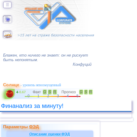
☰
Блажен, кто ничего не знает: он не рискует
быть непонятым.
Конфуций
Солнце
- уровень невозмущенный
Факт
G
S
R
Прогноз
G
S
R
4
-
0.67
0
1
2
3
4
5
Финанализ за минуту!
Параметры
ФЭД
Описание оценки
ФЭД