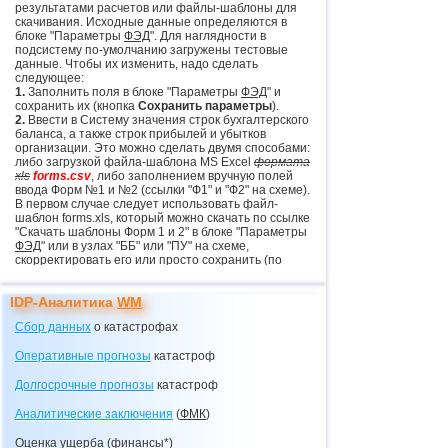
результатами расчетов или файлы-шаблоны для
скачивания. Исходные данные определяются в
блоке "Параметры
ФЭД
". Для наглядности в
подсистему по-умолчанию загружены тестовые
данные. Чтобы их изменить, надо сделать
следующее:
1.
Заполнить поля в блоке "Параметры
ФЭД
" и
сохранить их (кнопка
Сохранить параметры
).
2.
Ввести в Систему значения строк бухгалтерского
баланса, а также строк прибылей и убытков
организации. Это можно сделать двумя способами:
либо загрузкой файла-шаблона MS Excel
формата
xls
forms.csv
, либо заполнением вручную полей
ввода Форм №1 и №2 (ссылки "Ф1" и "Ф2" на схеме).
В первом случае следует использовать файл-
шаблон forms.xls, который можно скачать по ссылке
"Скачать шаблоны Форм 1 и 2" в блоке "Параметры
ФЭД
" или в узлах "ББ" или "ПУ" на схеме,
скорректировать его или просто сохранить (по
команде
Сохранить как…
в формате
CSV
(разделители - запятые)
.
Обращаем внимание
,
IDP-Аналитика
WM
что файл-шаблон создан в формате MS Excel
версии до 2003 включительно. Для более поздних
Сбор данных
о катастрофах
версий MS Excel для сохранения файла следует
выбирать команду
Сохранить как…
с указанием
Оперативные прогнозы
катастроф
формата, включающим
тип файла "Книга 2003"
.
Далее необходимо выбрать этот файл в поле с
Долгосрочные прогнозы
катастроф
надписью "Файл не выбран." и нажать кнопку
Загрузка
. Проверка корректности загруженных
данных производится при нажатии кнопки
Аналитические заключения
(
ФМК
)
Проверка форм
. После этого в нижней части схемы
появится диагностическое сообщение. Если в нем
Оценка ущерба (финансы*)