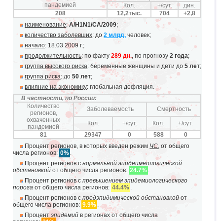
пандемией
Кол.
+/сут.
дин.
208
12,2тыс.
704
+2,8
наименование
:
A/H1N1/CA/2009
;
количество заболевших
: до
2 млрд.
человек;
начало
:
18.03.2009 г.
;
продолжительность
: по факту
289 дн.
, по прогнозу
2 года
;
группа высокого риска
: беременные женщины и дети до
5 лет
;
группа риска
: до
50 лет
;
влияние на экономику
: глобальная дефляция.
В частности, по России:
Количество
Заболеваемость
Смертность
регионов,
охваченных
Кол.
+/сут.
Кол.
+/сут.
пандемией
81
29347
0
588
0
Процент регионов, в которых введен режим
ЧС
, от общего
числа регионов:
0%
.
Процент регионов с
нормальной эпидеимеологической
обстановкой
от общего числа регионов:
24.7%
.
Процент регионов с
превышением эпидемиологического
порога
от общего числа регионов:
44.4%
.
Процент регионов с
предэпидимической обстановкой
от
общего числа регионов:
9.9%
.
Процент
эпидемий
в регионах от общего числа