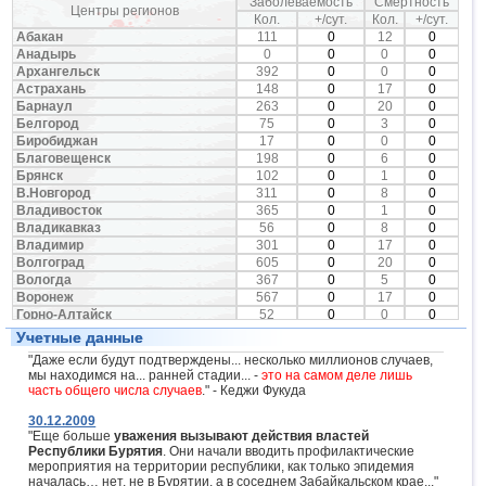
Заболеваемость
Смертность
ОРВИ
и гриппа
Центры регионов
Кол.
+/сут.
Кол.
+/сут.
>Порог на 84% (Белгород
Абакан
111
0
12
0
Белгород
>Порог
ГЧС
и Старый Оскол)
Анадырь
0
0
0
0
(снижение на 11,8%)
Архангельск
392
0
0
0
Биробиджан
Норма
—
Астрахань
148
0
17
0
>Порог на 9% (рост). За
Барнаул
263
неделю 5879 случае
0
20
ОРВИ
0
и гриппом. Увеличение
Белгород
75
0
3
0
Благовещенск
>Порог
ГЧС
количества случаев
Биробиджан
17
0
0
0
осложнения
ОРВИ
Благовещенск
198
0
6
0
пневмониями
Брянск
102
0
1
0
>Порог среди школ на
В.Новгород
311
0
8
0
35,7%. За неделю 3844
Брянск
>Порог
ГЧС
Владивосток
365
0
1
0
случаев
ОРВИ
и гриппа, 57
Владикавказ
56
0
8
0
- пневмонии
Владимир
301
0
17
0
>Порог на 2,5% (снижение
Волгоград
605
на 17,5%). За неделю 5862
0
20
0
В.Новгород
>Порог
ГЧС
случаев
ОРВИ
и гриппа. За
Вологда
367
0
5
0
три недели 39 тыс. Грипп у
Воронеж
567
0
17
0
21 беременной
Горно-Алтайск
52
0
0
0
Владивосток
Эпидемия
ГЧС
снижение на 3%
Грозный
0
0
0
0
Учетные данные
>Порог на 79,5% (рост). От
Екатеринбург
965
0
11
0
сезонного гриппа умерло 7
"Даже если будут подтверждены... несколько миллионов случаев,
Владикавказ
Эпидемия
ГЧС
Иваново
188
0
17
0
чел. Всего 17 тыс. случаев
мы находимся на... ранней стадии... -
это на самом деле лишь
Ижевск
372
0
16
0
ОРВИ
и 461 случай гриппа
часть общего числа случаев
." - Кеджи Фукуда
Иркутск
207
0
12
0
во Владимире >Порог на
Йошкар-Ола
628
0
12
0
30.12.2009
30%. В целом ниже Порога
Казань
"Еще больше
уважения вызывают действия властей
1127
на 12,8% (снижение на
0
3
0
Владимир
Республики Бурятия
>Порог
. Они начали вводить профилактические
ГЧС
13,2%). За неделю 10 тыс.
Калининград
120
0
1
0
мероприятия на территории республики, как только эпидемия
случаев
ОРВИ
и 237
Калуга
204
0
1
0
началась… нет, не в Бурятии, а в соседнем Забайкальском крае..."
гриппа. Всего 103 тыс.