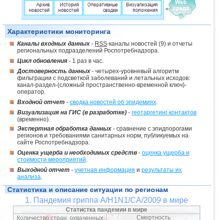
Характеристики мониторинга
Каналы входных данных
-
RSS
-каналы новостей (9) и отчеты
региональных подразделений Роспотребнадзора.
Цикл обновления
- 1 раз в час.
Достоверность данных
- четырех-уровневый алгоритм
фильтрации с подсветкой заболеваний и летальных исходов:
канал-раздел-(сложный пространственно-временной ключ)-
оператор.
Входной отчет
-
сводка новостей об эпидемиях
.
Визуализация на ГИС (в разработке)
-
геотаргетинг контактов
(временно).
Экспертная обработка данных
- сравнение с эпидпорогами
регионов и требованиями санитарных норм, публикуемых на
сайте Роспотребнадзора.
Оценка ущерба и необходимых средств
-
оценка ущерба и
стоимости мероприятий
.
Выходной отчет
-
учетная информация
и
результаты их
анализа
.
Статистика и описание ситуации по регионам
1. Пандемия гриппа A/H1N1/CA/2009 в мире
Статистка пандемии в мире
Смертность
Количество стран, охваченных