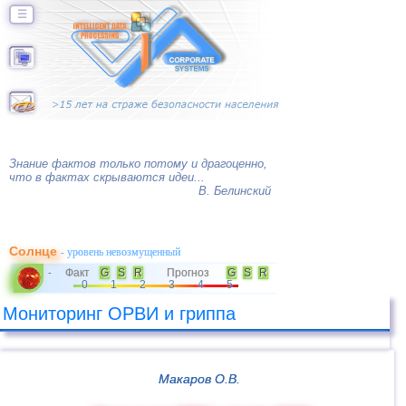
☰
Знание фактов только потому и драгоценно,
что в фактах скрываются идеи...
В. Белинский
Солнце
- уровень невозмущенный
Факт
G
S
R
Прогноз
G
S
R
-
0
1
2
3
4
5
Мониторинг ОРВИ и гриппа
Макаров О.В.