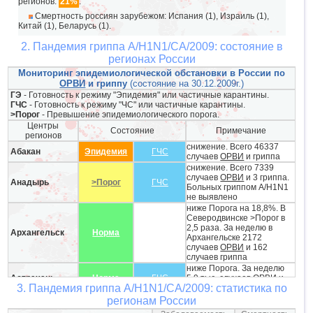
регионов:
21%
.
Смертность россиян зарубежом: Испания (1), Израиль (1),
Китай (1), Беларусь (1).
2. Пандемия гриппа A/H1N1/CA/2009: состояние в
регионах России
Мониторинг эпидемиологической обстановки в России по
ОРВИ
и гриппу
(состояние на 30.12.2009г.)
ГЭ
- Готовность к режиму "Эпидемия" или частичные карантины.
ГЧС
- Готовность к режиму "ЧС" или частичные карантины.
>Порог
- Превышение эпидемиологического порога.
Центры
Состояние
Примечание
регионов
снижение. Всего 46337
Абакан
Эпидемия
ГЧС
случаев
ОРВИ
и гриппа
снижение. Всего 7339
случаев
ОРВИ
и 3 гриппа.
Анадырь
>Порог
ГЧС
Больных гриппом A/H1N1
не выявлено
ниже Порога на 18,8%. В
Северодвинске >Порог в
2,5 раза. За неделю в
Архангельск
Норма
Архангельске 2172
случаев
ОРВИ
и 162
случаев гриппа
ниже Порога. За неделю
Астрахань
Норма
ГЧС
5,9 тыс. случаев
ОРВИ
и
3. Пандемия гриппа A/H1N1/CA/2009: статистика по
гриппа
снижение на 20%. За
регионам России
Барнаул
>Порог
неделю 15,8 тыс. случаев