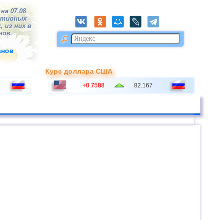
на 07.08
ктивных
, из них в
нов.
анов
Курс доллара США
+0.7588
82.167