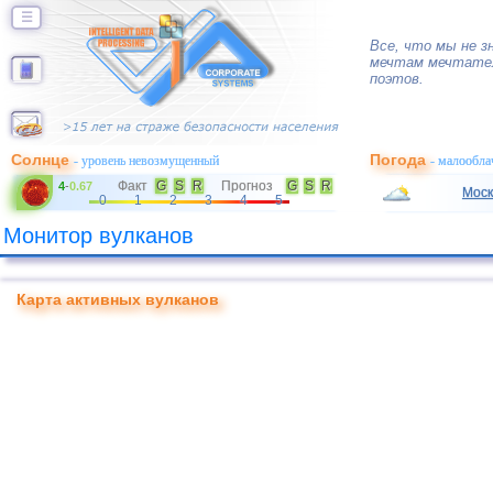
☰
Все, что мы не з
мечтам мечтател
поэтов.
Солнце
Погода
- уровень невозмущенный
- малообла
Факт
G
S
R
Прогноз
G
S
R
4
-
0.67
Моск
0
1
2
3
4
5
Монитор вулканов
Карта активных вулканов