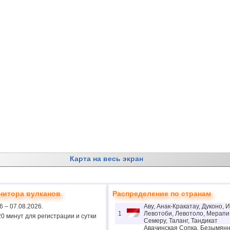
Карта на весь экран
нитора вулканов
Распределение по странам
6 – 07.08.2026.
Аву, Анак-Кракатау, Дуконо, И
1
Левотоби, Левотоло, Мерапи,
..20 минут для регистрации и сутки
Семеру, Таланг, Тандикат
Авачинская Сопка, Безымян