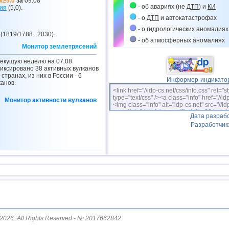
M≥5.0
за
09.08
- об авариях (не
ДТП
) и
КИ
ия
(5,0).
- о
ДТП
и автокатастрофах
- о гидрологических аномалиях
 (1819/1788...2030).
- об атмосферных аномалиях
Монитор землетрясений
текущую неделю на 07.08
иксировано 38 активных вулканов
 странах, из них в России - 6
Информер-индикато
канов.
<link href="//idp-cs.net/css/info.css" rel="s
type="text/css" /><a class="info" href="//id
Монитор активности вулканов
<img class="info" alt="idp-cs.net" src="//id
cs.net/pix/idpinfok_sm.gif" width=88 heig
Дата разрабо
Разработчик
2026. All Rights Reserved - № 2017662842