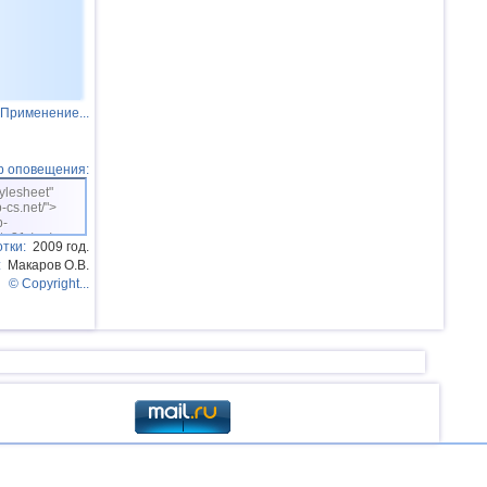
Применение...
р оповещения:
tylesheet"
p-cs.net/">
p-
ht=31 /></a>
тки:
2009 год.
:
Макаров О.В.
© Copyright...