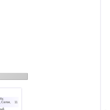
бу,
 Салак,
11
ный,