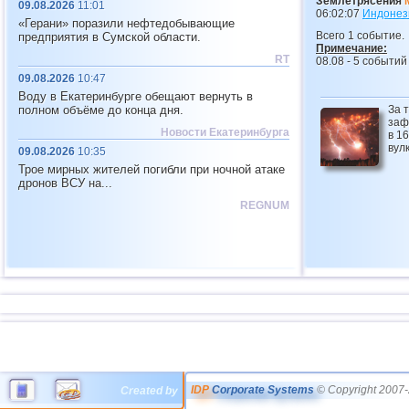
Землетрясения
09.08.2026
11:01
06:02:07
Индонез
«Герани» поразили нефтедобывающие
Всего 1 событие.
предприятия в Сумской области.
Примечание:
RT
08.08 - 5 событий
09.08.2026
10:47
Воду в Екатеринбурге обещают вернуть в
полном объёме до конца дня.
За 
заф
Новости Екатеринбурга
в 16
вул
09.08.2026
10:35
Трое мирных жителей погибли при ночной атаке
дронов ВСУ на...
REGNUM
IDP
Corporate Systems
© Copyright 2007-
Created by