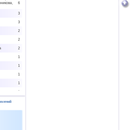
никова,
6
3
3
2
2
а
2
1
1
1
1
1
1
явлений
1
1
1