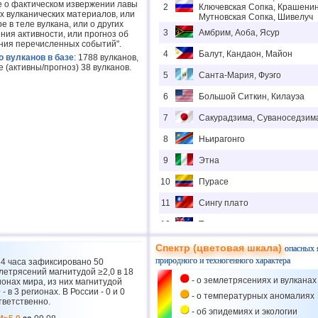
е о фактическом извержении лавы
2
Ключевская Сопка, Крашенин
х вулканических материалов, или
Мутновская Сопка, Шивелуч
е в теле вулкана, или о других
3
Амбрим, Аоба, Ясур
ия активности, или прогноз об
ения перечисленных событий".
4
Балут, Кандаон, Майон
 вулканов в базе
: 1788 вулканов,
е (активны/прогноз) 38 вулканов.
5
Санта-Мария, Фуэго
6
Большой Ситкин, Килауэа
7
Сакурадзима, Суваноседзим
8
Ньирагонго
9
Этна
10
Пурасе
11
Сингу плато
12
Таупо
13
Сабанкая
Спектр (цветовая шкала)
опасных 
природного и техногенного характера
24 часа зафиксировано 50
14
Невадо-де-Лонгави
летрясений магнитудой ≥2,0 в 18
- о землетрясениях и вулканах
ионах мира, из них магнитудой
15
Эрта Але
 - в 3 регионах. В России - 0 и 0
- о температурных аномалиях
тветственно.
16
Майкл
- об эпидемиях и экологии