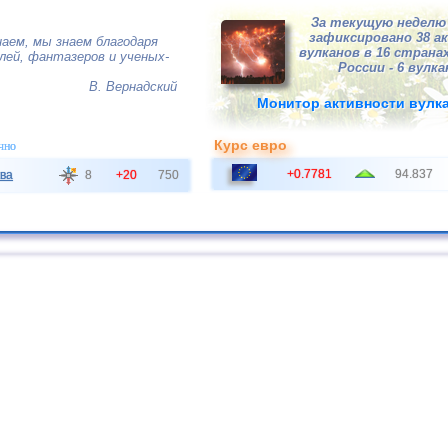
За текущую неделю 
зафиксировано 38 а
наем, мы знаем благодаря
вулканов в 16 странах
ей, фантазеров и ученых-
России - 6 вулка
В. Вернадский
Монитор активности вулк
Курс евро
чно
+0.7781
94.837
ва
8
+20
750