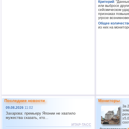
Критерий
: "Данны
или выбросе други
сейсмическом удар
признаках повышен
угрозе возникнов
Общее количество
из них на монитор
Последние новости
Мониторы
За 
09.08.2026
11:02
зем
Захарова: премьеру Японии не хватило
рег
мужества сказать, кто...
≥5,0
соо
ИТАР-ТАСС