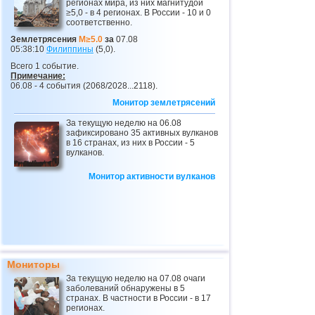
регионах мира, из них магнитудой
≥5,0 - в 4 регионах. В России - 10 и 0
соответственно.
Землетрясения
M≥5.0
за
07.08
05:38:10
Филиппины
(5,0).
Всего 1 событие.
Примечание:
06.08 - 4 события (2068/2028...2118).
Монитор землетрясений
За текущую неделю на 06.08
зафиксировано 35 активных вулканов
в 16 странах, из них в России - 5
вулканов.
Монитор активности вулканов
Мониторы
За текущую неделю на 07.08 очаги
заболеваний обнаружены в 5
странах. В частности в России - в 17
регионах.