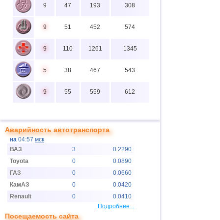
9
47
193
308
9
51
452
574
9
110
1261
1345
5
38
467
543
9
55
559
612
Аварийность автотранспорта
на
04:57
мск
ВАЗ
3
0.2290
Toyota
0
0.0890
ГАЗ
0
0.0660
КамАЗ
0
0.0420
Renault
0
0.0410
Подробнее...
Посещаемость сайта