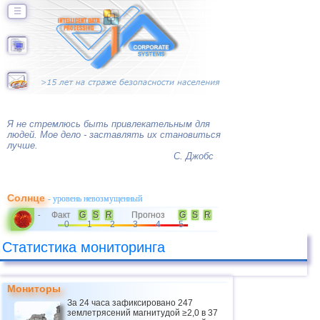
☰
Я не стремлюсь быть привлекательным для
людей. Мое дело - заставлять их становиться
лучше.
С. Джобс
Солнце
- уровень невозмущенный
Факт
G
S
R
Прогноз
G
S
R
-
0
1
2
3
4
5
Статистика мониторинга
Мониторы
За 24 часа зафиксировано 247
землетрясений магнитудой ≥2,0 в 37