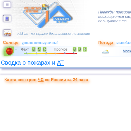
☰
Невежды презира
восхищаются ею,
пользуются ею.
Солнце
Погода
- уровень невозмущенный
- малообла
Факт
G
S
R
Прогноз
G
S
R
-
Моск
0
1
2
3
4
5
Сводка о пожарах и
АТ
Карта спектров
ЧС
по России за 24 часа