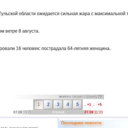
 Тульской области ожидается сильная жара с максимальной 
м ветре 8 августа.
ровали 16 человек: пострадала 64-летняя женщина.
всего
в сводке страниц
70
1
2
3
4
5
...
+1
...
+5
период
07.08
15:11
07.08
11:33
Последние новости