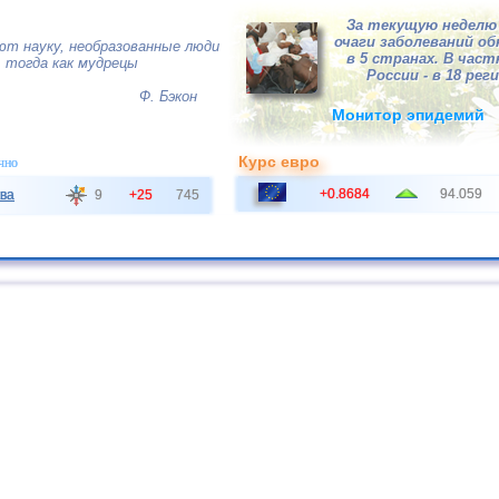
За текущую неделю 
очаги заболеваний о
ют науку, необразованные люди
в 5 странах. В час
 тогда как мудрецы
России - в 18 рег
Ф. Бэкон
Монитор эпидемий
Курс евро
чно
+0.8684
94.059
ва
9
+25
745