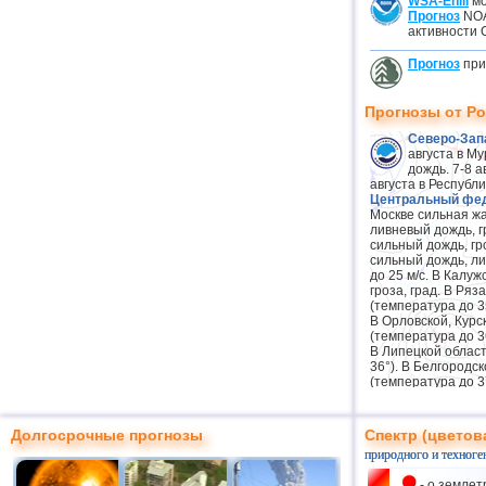
WSA-Enlil
мо
Прогноз
NOA
активности 
Прогноз
при
Прогнозы от Р
Северо-Зап
августа в М
дождь. 7-8 а
августа в Республ
Центральный фед
Москве сильная жа
ливневый дождь, г
сильный дождь, гр
сильный дождь, ли
до 25 м/с. В Калуж
гроза, град. В Ря
(температура до 35
В Орловской, Курс
(температура до 36
В Липецкой облас
36°). В Белгородс
(температура до 37
ветер 15-20 м/с. 7
ливневый дождь, гр
Воронежской обла
Долгосрочные прогнозы
Спектр (цветов
до 37°), 7 августа 
природного и техноге
Приволжский фед
Пензенской области
- о землет