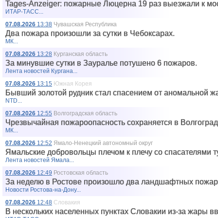
Tages-Anzeiger: пожарные Люцерна 19 раз выезжали к мос
ИТАР-ТАСС...
07.08.2026
13:38
Чувашская Республика
Два пожара произошли за сутки в Чебоксарах.
МК...
07.08.2026
13:28
Курганская область
За минувшие сутки в Зауралье потушено 6 пожаров.
Лента новостей Кургана...
07.08.2026
13:15
Южная Корея
Бывший золотой рудник стал спасением от аномальной ж
NTD...
07.08.2026
12:55
Волгоградская область
Чрезвычайная пожароопасность сохраняется в Волгоградс
МК...
07.08.2026
12:52
Ямало-Ненецкий автономный округ
Ямальские добровольцы плечом к плечу со спасателями 
Лента новостей Ямала...
07.08.2026
12:49
Ростовская область
За неделю в Ростове произошло два ландшафтных пожар
Новости Ростова-на-Дону...
07.08.2026
12:48
Словакия
В нескольких населенных пунктах Словакии из-за жары в