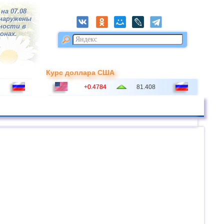
на 07.08
бнаружены
тности в
ионах.
Курс доллара США
+0.4784
81.408