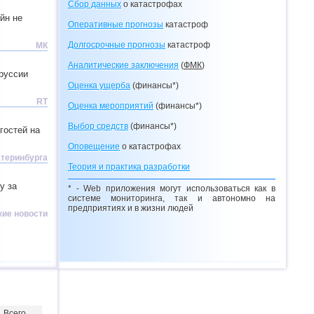
Сбор данных
о катастрофах
йн не
Оперативные прогнозы
катастроф
Долгосрочные прогнозы
катастроф
МК
Аналитические заключения
(
ФМК
)
руссии
Оценка ущерба
(финансы*)
RT
Оценка мероприятий
(финансы*)
Выбор средств
(финансы*)
гостей на
Оповещение
о катастрофах
атеринбурга
Теория и практика разработки
у за
* - Web приложения могут использоваться как в
системе мониторинга, так и автономно на
предприятиях и в жизни людей
ие новости
Всего