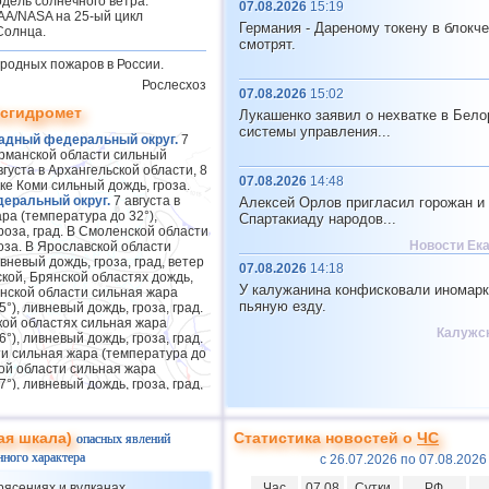
дель солнечного ветра.
07.08.2026
15:19
A/NASA на 25-ый цикл
Германия - Дареному токену в блокче
Солнца.
смотрят.
родных пожаров в России.
Рослесхоз
07.08.2026
15:02
осгидромет
Лукашенко заявил о нехватке в Бело
системы управления...
адный федеральный округ.
7
урманской области сильный
вгуста в Архангельской области, 8
07.08.2026
14:48
ике Коми сильный дождь, гроза.
еральный округ.
7 августа в
Алексей Орлов пригласил горожан и 
ра (температура до 32°),
Спартакиаду народов...
роза, град. В Смоленской области
Новости Ек
оза. В Ярославской области
вневый дождь, гроза, град, ветер
07.08.2026
14:18
ской, Брянской областях дождь,
У калужанина конфисковали иномарк
занской области сильная жара
пьяную езду.
°), ливневый дождь, гроза, град.
кой областях сильная жара
Калужск
°), ливневый дождь, гроза, град.
ти сильная жара (температура до
кой области сильная жара
°), ливневый дождь, гроза, град,
-8 августа в Московской области
оза, 7 августа град. В
сти сильная жара (температура
ая шкала)
Статистика новостей о
ЧС
опасных явлений
дождь, гроза, град.
нного характера
с 26.07.2026 по 07.08.2026
еральный округ.
7 августа в
 дождь, гроза, град, ветер 15-20
рясениях и вулканах
Час
07.08
Сутки
РФ