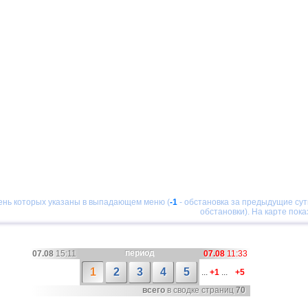
чень которых указаны в выпадающем меню (
-1
- обстановка за предыдущие сут
обстановки). На карте пок
период
07.08
15:11
07.08
11:33
1
2
3
4
5
...
+1
...
+5
всего
в сводке страниц
70