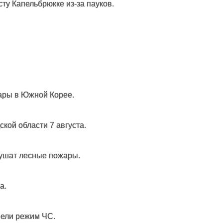
ту Капельбрюкке из-за пауков.
ары в Южной Корее.
кой области 7 августа.
тушат лесные пожары.
а.
вели режим ЧС.