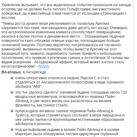
Удивление вызывает, что все выделенные события произошли на западе
острова, где не должно быть теплого Гольфстрима, как у восточного
побережья, да и мантийный плюм тянется от Исландии к Гренландии с
востока.
"Темпы роста уровня моря увеличиваются, поскольку Арктика
нагревается быстрее, чем ожидалось даже десять лет назад. Очевидно,
что антропогенное изменение климата способствует превращению
региона в более теплое и динамичное место… Отражающие ледяные
поверхности тают, обнажая темные участки, поглощающие больше
солнечной энергии. Поэтому, вероятно, потребовалось не так много
изменений, вызванных человеком, чтобы вывести Арктику на этот
каскадный путь: немного ледникового таяния привело к небольшому
потеплению, что привело к усилению таяния и потепления. И теперь мы
видим ускорение - безудержный эффект, который может в итоге стать
катастрофическим" -
NOAA
.
Во-вторых
, в Антарктиде:
очень оперативно откололся ледник Ларсен C и стал
отдаляться от Антарктического полуострова в виде огромного
айсберга "А68";
это "не удалось сделать" огромной льдине площадью около 720
квадратных километров, отколовшейся от ледника Пайн-
Айленд, и уже через месяц она раскололась на мелкие
фрагменты, как тонкое стекло;
происходило активное таяние ледников Пайн-Айленд и
Туэйтса, которые стремительно сползают в море Амундсена и
уже сейчас являются крупнейшими источниками образования
айсбергов в регионе;
под шельфовыми льдами в заливе Пайн-Айленд и в заливе
Маргерит была обнаружена теплая циркуляция глубинной