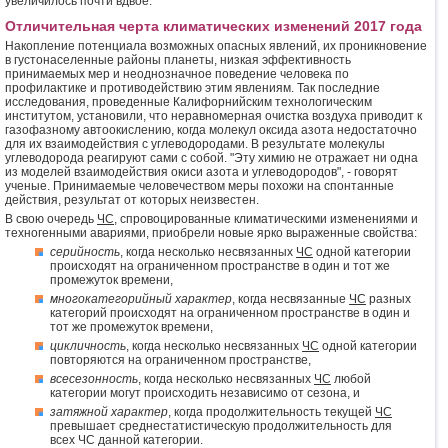
увеличилось почти вдвое.
Отличительная черта климатических изменений 2017 года
Накопление потенциала возможных опасных явлений, их проникновение
в густонаселенные районы планеты, низкая эффективность
принимаемых мер и неоднозначное поведение человека по
профилактике и противодействию этим явлениям. Так последние
исследования, проведенные Калифорнийским технологическим
институтом, установили, что неравномерная очистка воздуха приводит к
газофазному автоокислению, когда молекул оксида азота недостаточно
для их взаимодействия с углеводородами. В результате молекулы
углеводорода реагируют сами с собой. "Эту химию не отражает ни одна
из моделей взаимодействия окиси азота и углеводородов", - говорят
ученые. Принимаемые человечеством меры похожи на спонтанные
действия, результат от которых неизвестен.
В свою очередь
ЧС
, спровоцированные климатическими изменениями и
техногенными авариями, приобрели новые ярко выраженные свойства:
серийность
, когда несколько несвязанных
ЧС
одной категории
происходят на ограниченном пространстве в один и тот же
промежуток времени,
многокатегорийный характер
, когда несвязанные
ЧС
разных
категорий происходят на ограниченном пространстве в один и
тот же промежуток времени,
цикличность
, когда несколько несвязанных
ЧС
одной категории
повторяются на ограниченном пространстве,
всесезонность
, когда несколько несвязанных
ЧС
любой
категории могут происходить независимо от сезона, и
затяжной характер
, когда продолжительность текущей
ЧС
превышает среднестатистическую продолжительность для
всех ЧС данной категории.