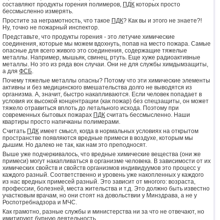
составляют продукты горения полимеров,
ПДК
которых просто
бессмысленно измерять.
Простите за неграмотность, что такое
ПДК
? Как вы и этого не знаете?!
Ну, точно не пожарный инспектор.
Представьте, что продукты горения - это летучие химические
соединения, которые мы можем вдохнуть, попав на место пожара. Самые
опасные для всего живого это соединения, содержащие тяжелые
металлы. Например, мышьяк, свинец, ртуть. Еще хуже радиоактивные
металлы. Но это из ряда вон случаи. Они не для службы химдымзащиты,
а для
ФСБ
.
Почему тяжелые металлы опасны? Потому что эти химические элементы
активны и без медицинского вмешательства долго не выводятся из
организма. А, значит, быстро накапливаются. Если человек попадает в
условия их высокой концентрации (как пожар) без спецзащиты, он может
тяжело отравиться вплоть до летального исхода. Поэтому при
современных бытовых пожарах
ПДК
считать бессмысленно. Наши
квартиры просто напичканы полимерами.
Считать
ПДК
имеет смысл, когда в нормальных условиях на открытом
пространстве появляются вредные примеси в воздухе, которым мы
дышим. Но далеко не так, как нам это преподносят.
Выше уже подчеркивалось, что вредные химические вещества (они же
примеси) могут накапливаться в организме человека. В зависимости от их
химических свойств и свойств организмов индивидуумов это процесс у
каждого разный. Соответственно и уровень уже накопленных у каждого
из нас вредных примесей разный. Это зависит от многого: возраста,
профессии, болезней, места жительства и т.д. Это должно быть известно
участковым врачам, но они стоят на довольствии у Минздрава, а не у
Роспотребнадзора и МЧС.
Как грамотно, разные службы и министерства ни за что не отвечают, но
имитируют бурную деятельность.