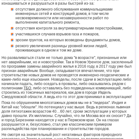
изнашиваться и разрушаться в разы быстрей из-за:
отсутствия должного обслуживания коммунальщиками
инженерных сетей и конструкций домов, в том числе
несвоевременности или незавершенности работ по
выполнению капитального ремонта,
отсутствия контроля за внутриквартирными перестройками,
участившихся случаев взрывов газа и пожаров,
эрозии грунтов, на которых возведены фундаменты домов,
резкого увеличения разницы уровней жизни людей,
проживающих в одном и том же доме.
Но разваливаться стали не только дома "в возрасте", признанные или
нет аварийными, но и новостройки. Так в Новом Уренгое дом, заселенный
по программе замены аварийного жилья в 2016 году, в 2017 году уже был
признан аварийным. Вообще, складывается впечатление, что при
строительстве новых домов не проводятся инженерно-геодезические и
какие-либо еще изыскания. Новоделы, после сдачи в эксплуатацию либо
начинали падать, либо оседать в провалы, либо оказывались рядом с
полигонами
ТБО
, либо оставались без подведенных коммуникаций, либо
строились из токсичных материалов, как дом в городе Ивдель
Свердловской области. А ведь кто-то этот дом принимал в эксплуатацию!
Пока по обрушениям многоэтажных домов мы не в "лидерах". Индия и
Китай нас "обошли". Но потенциал у нас выше. Ведь в регионах львиная
доля пятиэтажек возрастом 40…60 лет, сроки эксплуатации у которых
давно прошли. Их миллионы. Случайно, что ли Москва все их сносит? Да
и город Березники находится у нас в Пермском крае. Он на глазах
разрушается и, безусловно, стал уже классическим примером
разгильдяйства при планировании и строительстве городов.
Не смотря на значительный рост негативных факторов природного