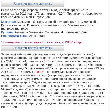
Развернуть полную статистику
Всего за год зафиксировано хотя бы одно землетрясение на 165
вулканах (за 2016 год - 179; динамика -
-0.04
). При этом на территории
России активны были 15 вулканов:
Камчатка:
Безымянный, Безымянный, Жупановский, Камбальный,
Карымская сопка, Кизимен, Ключевская сопка, Мутновская сопка,
Шивелуч, Шивелуч.
Курилы:
Кальдера Медвежья, Сарычева, Чиринкотан, Эбеко.
Республика Тыва:
Азас плато.
Эпидемиологическая обстановка в 2017 году
Развернуть полную статистику
За период наблюдения (с начала мая по декабрь включительно) в
системе мониторинга зафиксировано 655 эпидемиологических фактов
(за 2016 год - 524; динамика -
0.11
), в том числе в России: отравления
разных этиологий - 133 (за 2016 год - 137; динамика -
-0.01
), бешенство -
48 (за 2016 год - 55; динамика -
-0.07
), африканская чума свиней - 33 (за
2016 год - 32; динамика -
0.02
). При этом здесь не учитываются
отравления различными газами (например, угарным газом) или
токсическими химическими веществами, являющихся результатом
техногенных аварий. Случаи отравления газами и токсическими
веществами система мониторинга классифицирует в другие категории
ЧС (не "эпидемии") в зависимости от причин их возникновения. В отчете
также не учитываются случаи таких заболеваний, как: диабет, рак, ВИЧ,
туберкулез, ОРВИ и общий грипп. Эти болезни стали для всех регионов
"традиционными" или "фоновыми". Рядом с названием заболевания
указаны даты или период дат, когда оно было зафиксировано в системе
мониторинга.