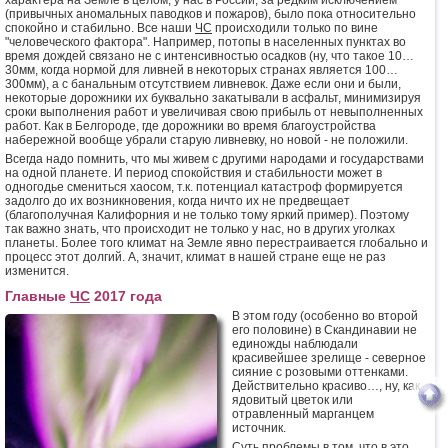
характера на Земле в целом, у нас в России, за редким исключением
(привычных аномальных паводков и пожаров), было пока относительно
спокойно и стабильно. Все наши
ЧС
происходили только по вине
"человеческого фактора". Например, потопы в населенных пунктах во
время дождей связано не с интенсивностью осадков (ну, что такое 10…
30мм, когда нормой для ливней в некоторых странах является 100…
300мм), а с банальным отсутствием ливневок. Даже если они и были,
некоторые дорожники их буквально закатывали в асфальт, минимизируя
сроки выполнения работ и увеличивая свою прибыль от невыполненных
работ. Как в Белгороде, где дорожники во время благоустройства
набережной вообще убрали старую ливневку, но новой - не положили.
Всегда надо помнить, что мы живем с другими народами и государствами
на одной планете. И период спокойствия и стабильности может в
одногодье смениться хаосом, т.к. потенциал катастроф формируется
задолго до их возникновения, когда ничто их не предвещает
(благополучная Калифорния и не только тому яркий пример). Поэтому
так важно знать, что происходит не только у нас, но в других уголках
планеты. Более того климат на Земле явно перестраивается глобально и
процесс этот долгий. А, значит, климат в нашей стране еще не раз
изменится.
Главные
ЧС
2017 года
В этом году (особенно во второй
его половине) в Скандинавии не
единожды наблюдали
красивейшее зрелище - северное
сияние с розовыми оттенками.
Действительно красиво…, ну, как
ядовитый цветок или
отравленный марганцем
источник.
Суть проблемы в том, что в это