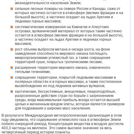
жизнедеятельности населения Земли;
сильные лесные пожары на севере России и Канады, сажа от
которых частично остается в атмосфере (мелкие фракции и на
большой высоте), а частично оседает на льдах Арктики и
ледниках горных массивов;
систематические извержения на Камчатке и Алеутских
островах, вулканический материал от которых также частично
остается в атмосфере (мелкие фракции и на большой высоте),
а частично оседает на льдах Арктики и ледниках горных
массивов;
рост объема выбросов метана и оксида азота, на фоне
замедления способности мирового океана поглощать
микроорганизмами углекислый газ, а также сокращения
территорий суши, покрытых тропическими лесами;
расширение территории мирового океана, охваченного
теплыми течениями;
сокращение территории, покрытой ледовыми массивами в
полярных областях и в горных массивах, а также постепенное
высвобождение из-под ледников активных вулканов;
хаотические, бессистемные, внецелевые, пиароподобные,
разрозненные действия стран по борьбе с загрязнением
среды, когда максимальная прибыль всегда остается высшей
целью и жизненным кредом элиты, которая является примером
для подражания у широких масс населения.
В результате Международная метеорологическая организация в этом
году уведомила, что содержание углекислого газа в атмосфере Земли
побило очередной рекорд. Концентрация вещества в воздухе достигла
403,3 частицы на миллион. Это самое высокое значение за весь
четвертичный период истории планеты.