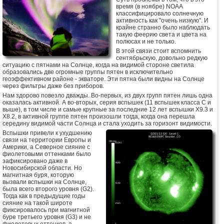
время (в ноябре) NOAA
классифицировало солнечную
активность как "очень низкую". И
крайне странно было наблюдать
такую феерию света и цвета на
полюсах и не только.
В этой связи стоит вспомнить
сентябрьскую, довольно редкую
ситуацию с пятнами на Солнце, когда на видимой стороне светила
образовались две огромные группы пятен в исключительно
геоэффективном районе - экваторе. Эти пятна были видны на Солнце
через фильтры даже без приборов.
Нам здорово повезло дважды. Во-первых, из двух групп пятен лишь одна
оказалась активной. А во-вторых, серия вспышек (11 вспышек класса C и
выше), в том числе и самые крупные за последние 12 лет вспышки X9.3 и
X8.2, в активной группе пятен произошли тогда, когда она перешла
середину видимой части Солнца и стала уходить за горизонт видимости.
Вспышки привели к ухудшению
связи на территории Европы и
Америки, а Северное сияние с
фиолетовыми оттенками было
зафиксировано даже в
Новосибирской области. Но
магнитная буря, которую
вызвали вспышки на Солнце,
была всего второго уровня (G2).
Тогда как в предыдущие годы
сияние на такой широте
фиксировалось при магнитной
буре третьего уровня (G3) и не