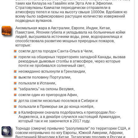
таких как Килауэа на Гавайях или Эрта Але в Эфиопии.
Стратовулканы Камчатки периодически отправляли в
атмосферу пепел и газы на высоту свыше 10000м. Вдобавок ко
всему было зафиксировано растущее количество извержений
подводных вулканов.
Аномальная жара в Австралии, Европе, Индии, Китае,
Пакистане, Японии губила и укладывала на больничные койки
людей, высушивала источники воды, реки, водохранилища и
способствовала развитию мощных природных пожаров,
которые:
сожгли дотла городок Санта-Ольга в Чили,
горели на обширных территориях западной Канады, вызвав
рекордные дымовые столбы в атмосфере, через которые
почти не пробивался солнечный свет,
неожиданно вспыхнули в Гренландии,
выжгли половину Португалии,
полыхали в Испании,
"забрались" на склоны Везувия,
сожгли один из пригородов Афин,
дотла сожгли несколько поселков в Сибири и
полыхали в Приморье аж до конца ноября,
в Калифорнии сначала подобрались к пригородам Лос-
Анджелеса, а в декабре случился настоящий Армагеддон,
который так и не закончился в 2017 году.
Торнадо (смерчи) привычно "разгуливали" по территории США, и
совсем непривычно по югу Европы, Южной Америки, Африки,
Внутренней Монголии в Китае, Татарскому проливу в России и