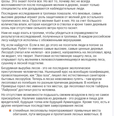
грозы. Это знают почти все. Но вот то, почему лес не всегда
воспламеняется после попадания молнии в дерево, знают только
специалисты или догадываются наблюдательные люди.
Последние исследования в тропиках показали, что вековые, самые
высокие деревья играют роль защитников от молний для остального
тропического леса. Просто молнии бьют в них. Но за счет большого
количества влаги, которая находится в стволах и кроне таких деревьев
огонь при отсутствии сильного ветра просто гаснет.
Нам не надо ехать в тропики, чтобы убедиться в справедливости
результатов исследований, полученных в тропиках. В каждом российском
лесу найдутся исполины с обожженными верхушками.
Ну, если найдутся. Если в лес до этого не посетили люди в погоне за
прибылью. Рубят-то именно самые высокие, самые ценные деревья.
Лесоруб (легал или нелегал - все равно), направляясь на лесоповал, вряд
ли ведает, что творит. Уничтожая естественную защиту леса, он
открывает путь молниям к легковоспламеняющемуся молодняку леса,
сушняку и лесной подстилке.
Бездумная вырубка лесов - это не последнее экологическое
преступление человечества. Нынешний курс на всеобщую газификацию,
провозглашенную, как "Эра газа", лишил лес естественных санитаров -
бытовых лесорубов. Теперь в лесах невозможно гулять - там кругом
лесоповал из погибших по разным причинам деревьев. В ноябре в
Приморье горел лес именно в тех местах, где лесоповал после тайфуна
"Лайронок" достигал роста человека.
Но отсутствие возможности подышать свежим воздухом в лесу не самое
прискорбное. Наличие завалов из деревьев - это роддом и пища для
вредителей, будущая топка или будущий Армагеддон. Кроме того, есть и
другие неприятные последствия замусоривания лесов:
стихийные лесоповалы перегораживают привычные места
обитания, пути миграции и пропитания лесных животных. В