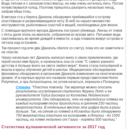
Вода теплая и с запахом пластмассы, но ему очень хотелось пить. Потом
почувствовался голод. Поэтому пришлось разорить несколько гнезд,
забрав яйца птиц.
В метрах ста у берега Даниэль обнаружил прибившийся к острову
опустевшую и разваливающуюся яхту. В ней он нашел множество
инструментов, рыболовных снастей и вещей, необходимых для жизни.
С помощью крупного мусора Даниэль построил убежище. Линзы от очков
с яхты дали огонь на мангале, собранном из кузова авто. Питьевая вода
скапливалась во время дождей в емкости, а еда плавала вокруг острова и
летала над островом…
Так прошел год или два (Даниэль сбился со счету), пока его не заметили и
не спасли.
Через несколько лет Даниэль написал книгу о своих приключениях, где
герой носил имя Крузо, и начиналась она со слов: "С самого раннего
детства я больше всего на свете любил море". Книга стала популярной и
вошла в курсы обучения детей в школах. Медицинское обследование
феномена обнаружило в организме Даниэля изменения на генетическом
уровне. И в научных кругах его назвали первым представителем Homo
Polymerus, а эра Антропоцена, не успев начаться, перешла к Полицену.
Справка
: "Пластик повсюду. Так вкратце можно описать
результаты исследования студентки Фрукки Лотс и ее
руководителя Тийса Боскера из Колледжа Лейденского
университета. Они обнаружили, что на европейских пляжах на
каждый килограмм песка приходилось в среднем 250 частиц
микропластика. В отдельных местах эта цифра была в разы
больше. Так, на одном из пляжей в Исландии было обнаружено
700 микрочастиц пластика на килограмм, в Италии - до 1500
частиц, на пляже недалеко от Гааги - порядка 500 частиц."
Статистика вулканической активности за 2017 год