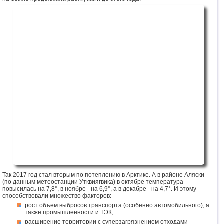
Так 2017 год стал вторым по потеплению в Арктике. А в районе Аляски
(по данным метеостанции Утквиягвика) в октябре температура
повысилась на 7,8°, в ноябре - на 6,9°, а в декабре - на 4,7°. И этому
способствовали множество факторов:
рост объем выбросов транспорта (особенно автомобильного), а
также промышленности и
ТЭК
;
расширение территории с суперзагрязнением отходами