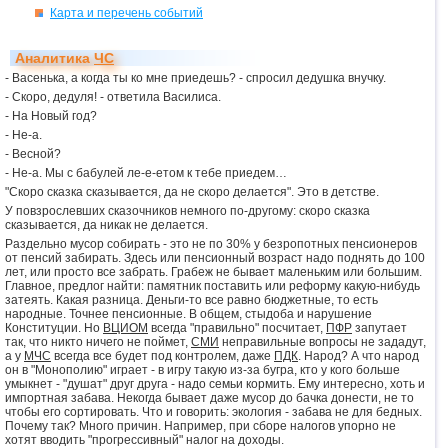
Карта и перечень событий
Аналитика
ЧС
- Васенька, а когда ты ко мне приедешь? - спросил дедушка внучку.
- Скоро, дедуля! - ответила Василиса.
- На Новый год?
- Не-а.
- Весной?
- Не-а. Мы с бабулей ле-е-етом к тебе приедем…
"Скоро сказка сказывается, да не скоро делается". Это в детстве.
У повзрослевших сказочников немного по-другому: скоро сказка
сказывается, да никак не делается.
Раздельно мусор собирать - это не по 30% у безропотных пенсионеров
от пенсий забирать. Здесь или пенсионный возраст надо поднять до 100
лет, или просто все забрать. Грабеж не бывает маленьким или большим.
Главное, предлог найти: памятник поставить или реформу какую-нибудь
затеять. Какая разница. Деньги-то все равно бюджетные, то есть
народные. Точнее пенсионные. В общем, стыдоба и нарушение
Конституции. Но
ВЦИОМ
всегда "правильно" посчитает,
ПФР
запутает
так, что никто ничего не поймет,
СМИ
неправильные вопросы не зададут,
а у
МЧС
всегда все будет под контролем, даже
ПДК
. Народ? А что народ
он в "Монополию" играет - в игру такую из-за бугра, кто у кого больше
умыкнет - "душат" друг друга - надо семьи кормить. Ему интересно, хоть и
импортная забава. Некогда бывает даже мусор до бачка донести, не то
чтобы его сортировать. Что и говорить: экология - забава не для бедных.
Почему так? Много причин. Например, при сборе налогов упорно не
хотят вводить "прогрессивный" налог на доходы.