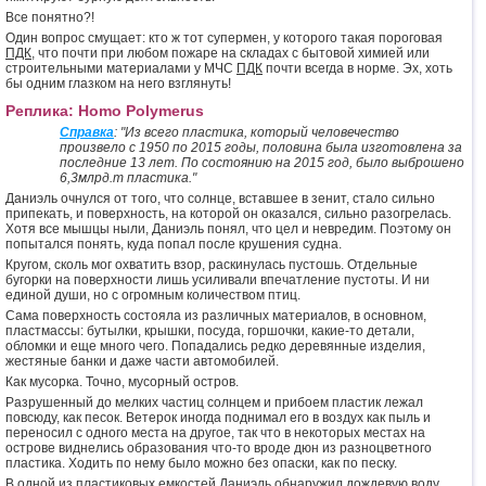
Все понятно?!
Один вопрос смущает: кто ж тот супермен, у которого такая пороговая
ПДК
, что почти при любом пожаре на складах с бытовой химией или
строительными материалами у МЧС
ПДК
почти всегда в норме. Эх, хоть
бы одним глазком на него взглянуть!
Реплика: Homo Polymerus
Справка
: "Из всего пластика, который человечество
произвело с 1950 по 2015 годы, половина была изготовлена за
последние 13 лет. По состоянию на 2015 год, было выброшено
6,3млрд.т пластика."
Даниэль очнулся от того, что солнце, вставшее в зенит, стало сильно
припекать, и поверхность, на которой он оказался, сильно разогрелась.
Хотя все мышцы ныли, Даниэль понял, что цел и невредим. Поэтому он
попытался понять, куда попал после крушения судна.
Кругом, сколь мог охватить взор, раскинулась пустошь. Отдельные
бугорки на поверхности лишь усиливали впечатление пустоты. И ни
единой души, но с огромным количеством птиц.
Сама поверхность состояла из различных материалов, в основном,
пластмассы: бутылки, крышки, посуда, горшочки, какие-то детали,
обломки и еще много чего. Попадались редко деревянные изделия,
жестяные банки и даже части автомобилей.
Как мусорка. Точно, мусорный остров.
Разрушенный до мелких частиц солнцем и прибоем пластик лежал
повсюду, как песок. Ветерок иногда поднимал его в воздух как пыль и
переносил с одного места на другое, так что в некоторых местах на
острове виднелись образования что-то вроде дюн из разноцветного
пластика. Ходить по нему было можно без опаски, как по песку.
В одной из пластиковых емкостей Даниэль обнаружил дождевую воду.