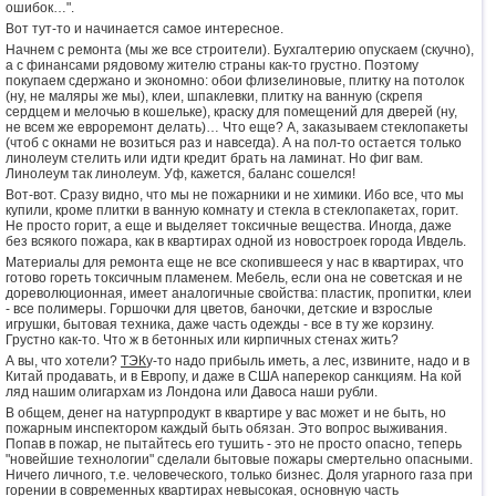
ошибок…".
Вот тут-то и начинается самое интересное.
Начнем с ремонта (мы же все строители). Бухгалтерию опускаем (скучно),
а с финансами рядовому жителю страны как-то грустно. Поэтому
покупаем сдержано и экономно: обои флизелиновые, плитку на потолок
(ну, не маляры же мы), клеи, шпаклевки, плитку на ванную (скрепя
сердцем и мелочью в кошельке), краску для помещений для дверей (ну,
не всем же евроремонт делать)… Что еще? А, заказываем стеклопакеты
(чтоб с окнами не возиться раз и навсегда). А на пол-то остается только
линолеум стелить или идти кредит брать на ламинат. Но фиг вам.
Линолеум так линолеум. Уф, кажется, баланс сошелся!
Вот-вот. Сразу видно, что мы не пожарники и не химики. Ибо все, что мы
купили, кроме плитки в ванную комнату и стекла в стеклопакетах, горит.
Не просто горит, а еще и выделяет токсичные вещества. Иногда, даже
без всякого пожара, как в квартирах одной из новостроек города Ивдель.
Материалы для ремонта еще не все скопившееся у нас в квартирах, что
готово гореть токсичным пламенем. Мебель, если она не советская и не
дореволюционная, имеет аналогичные свойства: пластик, пропитки, клеи
- все полимеры. Горшочки для цветов, баночки, детские и взрослые
игрушки, бытовая техника, даже часть одежды - все в ту же корзину.
Грустно как-то. Что ж в бетонных или кирпичных стенах жить?
А вы, что хотели?
ТЭК
у-то надо прибыль иметь, а лес, извините, надо и в
Китай продавать, и в Европу, и даже в США наперекор санкциям. На кой
ляд нашим олигархам из Лондона или Давоса наши рубли.
В общем, денег на натурпродукт в квартире у вас может и не быть, но
пожарным инспектором каждый быть обязан. Это вопрос выживания.
Попав в пожар, не пытайтесь его тушить - это не просто опасно, теперь
"новейшие технологии" сделали бытовые пожары смертельно опасными.
Ничего личного, т.е. человеческого, только бизнес. Доля угарного газа при
горении в современных квартирах невысокая, основную часть