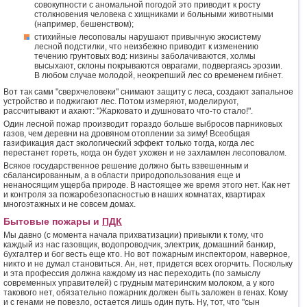
совокупности с аномальной погодой это приводит к росту
столкновения человека с хищниками и больными животными
(например, бешенством);
стихийные лесоповалы нарушают привычную экосистему
лесной подстилки, что неизбежно приводит к изменению
течению грунтовых вод: низины заболачиваются, холмы
высыхают, склоны покрываются оврагами, подвергаясь эрозии.
В любом случае молодой, неокрепший лес со временем гибнет.
Вот так сами "сверхчеловеки" снимают защиту с леса, создают запальное
устройство и поджигают лес. Потом измеряют, моделируют,
рассчитывают и ахают: "Жарковато и душновато что-то стало!".
Один лесной пожар производит гораздо больше выбросов парниковых
газов, чем деревни на дровяном отоплении за зиму! Всеобщая
газификация даст экологический эффект только тогда, когда лес
перестанет гореть, когда он будет ухожен и не захламлен лесоповалом.
Всякое государственное решение должно быть взвешенным и
сбалансированным, а в области природопользования еще и
ненаносящим ущерба природе. В настоящее же время этого нет. Как нет
и контроля за пожаробезопасностью в наших комнатах, квартирах
многоэтажных и не совсем домах.
Бытовые пожары и
ПДК
Мы давно (с момента начала прихватизации) привыкли к тому, что
каждый из нас газовщик, водопроводчик, электрик, домашний банкир,
бухгалтер и бог весть еще кто. Но вот пожарным инспектором, наверное,
никто и не думал становиться. Ан, нет, придется всех огорчить. Поскольку
и эта профессия должна каждому из нас переходить (по замыслу
современных управителей) с грудным материнским молоком, а у кого
такового нет, обязательно пожарник должен быть заложен в генах. Кому
и с генами не повезло, остается лишь один путь. Ну, тот, что "сын