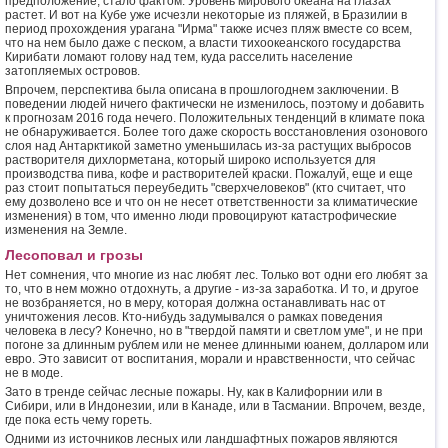
предположение, стало фактом. Уровень мирового океана на глазах
растет. И вот на Кубе уже исчезли некоторые из пляжей, в Бразилии в
период прохождения урагана "Ирма" также исчез пляж вместе со всем,
что на нем было даже с песком, а власти тихоокеанского государства
Кирибати ломают голову над тем, куда расселить население
затопляемых островов.
Впрочем, перспектива была описана в прошлогоднем заключении. В
поведении людей ничего фактически не изменилось, поэтому и добавить
к прогнозам 2016 года нечего. Положительных тенденций в климате пока
не обнаруживается. Более того даже скорость восстановления озонового
слоя над Антарктикой заметно уменьшилась из-за растущих выбросов
растворителя дихлорметана, который широко используется для
производства пива, кофе и растворителей краски. Пожалуй, еще и еще
раз стоит попытаться переубедить "сверхчеловеков" (кто считает, что
ему дозволено все и что он не несет ответственности за климатические
изменения) в том, что именно люди провоцируют катастрофические
изменения на Земле.
Лесоповал и грозы
Нет сомнения, что многие из нас любят лес. Только вот одни его любят за
то, что в нем можно отдохнуть, а другие - из-за заработка. И то, и другое
не возбраняется, но в меру, которая должна останавливать нас от
уничтожения лесов. Кто-нибудь задумывался о рамках поведения
человека в лесу? Конечно, но в "твердой памяти и светлом уме", и не при
погоне за длинным рублем или не менее длинными юанем, долларом или
евро. Это зависит от воспитания, морали и нравственности, что сейчас
не в моде.
Зато в тренде сейчас лесные пожары. Ну, как в Калифорнии или в
Сибири, или в Индонезии, или в Канаде, или в Тасмании. Впрочем, везде,
где пока есть чему гореть.
Одними из источников лесных или ландшафтных пожаров являются