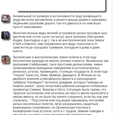
Аномальный по размеру и интенсивности град превращал в
груду металла автомобили, в решето крыши домов и заваливал
ледяными сугробами дороги, так что двигаться по ним было
просто невозможно.
Многочисленные виды молний устраивали целые грозовые шоу
(десятки или сотни тысяч за грозу), как в тропиках (Австралия,
Индия, Бангладеш и др.), так и во внетропической зоне Земли
(США и Европе), ими поражались все виды транспорта от
самолетов до городских трамваев, попадали в дома и даже
шахты.
Тропические и внетропические ливни побили в этом году
абсолютные рекорды во многих уголках планеты. Вызванные как
ураганами (тайфунами), так и простыми депрессиями, ливни
провоцировали рекордные наводнения в густонаселенных
регионах, штатах, провинциях, столицах государств. В этом году
"тонули" Хьюстон, Лима, Мумбаи, Джакарта. В Японии из-за
двойного влияния атмосферного фронта и проходящего
тайфуна "Нанмадол" затопило дождями, которых "никогда не
бывало ранее", сразу нескольких районов западного побережья
префектур Симане, Фукуока и Оита. Ситуация была такова, что
"крупное затопление или оползень не просто могли произойти в
любую минуту, но не было бы ничего странного, если бы они уже
случились..." Под снегом или под водой скрывались постройки
целых населенных пунктов, легко разрушались защитные
инженерные сооружения, но Оровильская плотина в
Калифорнии пока устояла, хотя и с трудом. Зимние паводки и
ледоходы на реках стали регулярными неприятными