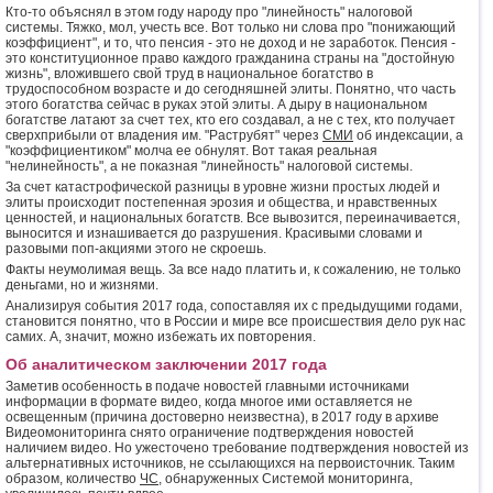
Кто-то объяснял в этом году народу про "линейность" налоговой
системы. Тяжко, мол, учесть все. Вот только ни слова про "понижающий
коэффициент", и то, что пенсия - это не доход и не заработок. Пенсия -
это конституционное право каждого гражданина страны на "достойную
жизнь", вложившего свой труд в национальное богатство в
трудоспособном возрасте и до сегодняшней элиты. Понятно, что часть
этого богатства сейчас в руках этой элиты. А дыру в национальном
богатстве латают за счет тех, кто его создавал, а не с тех, кто получает
сверхприбыли от владения им. "Раструбят" через
СМИ
об индексации, а
"коэффициентиком" молча ее обнулят. Вот такая реальная
"нелинейность", а не показная "линейность" налоговой системы.
За счет катастрофической разницы в уровне жизни простых людей и
элиты происходит постепенная эрозия и общества, и нравственных
ценностей, и национальных богатств. Все вывозится, переиначивается,
выносится и изнашивается до разрушения. Красивыми словами и
разовыми поп-акциями этого не скроешь.
Факты неумолимая вещь. За все надо платить и, к сожалению, не только
деньгами, но и жизнями.
Анализируя события 2017 года, сопоставляя их с предыдущими годами,
становится понятно, что в России и мире все происшествия дело рук нас
самих. А, значит, можно избежать их повторения.
Об аналитическом заключении 2017 года
Заметив особенность в подаче новостей главными источниками
информации в формате видео, когда многое ими оставляется не
освещенным (причина достоверно неизвестна), в 2017 году в архиве
Видеомониторинга снято ограничение подтверждения новостей
наличием видео. Но ужесточено требование подтверждения новостей из
альтернативных источников, не ссылающихся на первоисточник. Таким
образом, количество
ЧС
, обнаруженных Системой мониторинга,