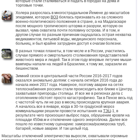
которые стали сталкиваться и падать в городах на дома и
торговые точки.
Холера разрослась в многострадальном Йемене до масштабов
эпидемии, которую
ВОЗ
боялась признавать из-за сложного
военно-политического положения в стране, а на Мадагаскаре
после мощного тропического шторма и разрухи, которую он
вызвал, чума охватила почти половину острова. И в том, и
другом случае по разным причинам ощущалась острая нехватка
медикаментов, питьевой воды, медицинского персонала,
больниц, и был крайне затруднен доступ к очагам болезни.
В разных точках планеты, в том числе и в России, участились
случаи прямого и смертельного столкновения представителей
животного мира и людей. Так в этом году впервые летучие мыши-
вампиры напали на людей в Бразилии, к тому же, заразили их
бешенством.
Зимний сезон в центральной части России 2016-2017 годов
оказался аномально долгим: с начала октября 2016 года до
начала июня 2017 года. Наверное, поэтому аварии на сетях
теплоснабжения россиян стали происходить все ближе к Центру,
захватывая пригороды столицы. И все же в регионах дела с
отоплением обстоят просто катастрофично. Так в Пензе весь год
с частотой чуть ли не раз в месяц происходила крупная авария.
А началось все в январе, когда в 30-ти градусной мороз
коммунальщики решили провести испытания на
ТЭЦ
-1, в
результате чего произошел выброс пара, обрушение кровли на
площади 450кв.м и отключение одного энергоблока. Далее все
пошло по известному сценарию: заморозка/разморозка труб,
батарей, новые аварии. И так целый год.
Масштабы отключений электричества выросли, охватывали огромные