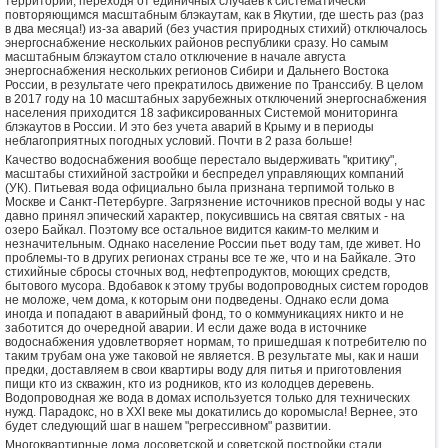
территории, переходя от единичных случаев к систематически
повторяющимся масштабным блэкаутам, как в Якутии, где шесть раз (раз
в два месяца!) из-за аварий (без участия природных стихий) отключалось
энергоснабжение нескольких районов республики сразу. Но самым
масштабным блэкаутом стало отключение в начале августа
энергоснабжения нескольких регионов Сибири и Дальнего Востока
России, в результате чего прекратилось движение по Транссибу. В целом
в 2017 году на 10 масштабных зарубежных отключений энергоснабжения
населения приходится 18 зафиксированных Системой мониторинга
блэкаутов в России. И это без учета аварий в Крыму и в периоды
неблагоприятных погодных условий. Почти в 2 раза больше!
Качество водоснабжения вообще перестало выдерживать "критику",
масштабы стихийной застройки и беспредел управляющих компаний
(УК). Питьевая вода официально была признана терпимой только в
Москве и Санкт-Петербурге. Загрязнение источников пресной воды у нас
давно принял эпический характер, покусившись на святая святых - на
озеро Байкал. Поэтому все остальное видится каким-то мелким и
незначительным. Однако население России пьет воду там, где живет. Но
проблемы-то в других регионах страны все те же, что и на Байкале. Это
стихийные сбросы сточных вод, нефтепродуктов, моющих средств,
бытового мусора. Вдобавок к этому трубы водопроводных систем городов
не моложе, чем дома, к которым они подведены. Однако если дома
иногда и попадают в аварийный фонд, то о коммуникациях никто и не
заботится до очередной аварии. И если даже вода в источнике
водоснабжения удовлетворяет нормам, то пришедшая к потребителю по
таким трубам она уже таковой не является. В результате мы, как и наши
предки, доставляем в свои квартиры воду для питья и приготовления
пищи кто из скважин, кто из родников, кто из колодцев деревень.
Водопроводная же вода в домах используется только для технических
нужд. Парадокс, но в XXI веке мы докатились до коромысла! Вернее, это
будет следующий шаг в нашем "регрессивном" развитии.
Многоквартирные дома досоветской и советской постройки стали