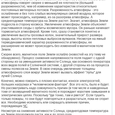
атмосферы говорят скорее о меньшей ее плотности (большей
разреженности), чем об изменении характеристик относительно
постоянных метеорных потоков. Разреженность атмосферы - это
ослабление и без того слабых молекулярных связей воздуха, которое
может происходить, например, из-за разогрева атмосферы. А
среднегодовая температура на Земле растет. Значит, атмосфера Земли
подросла в сторону космоса. Увеличение атмосферы Земли объясняет
участившиеся сходы с орбиты космического мусора. Он раньше начинает
тормозиться атмосферой. Кроме того, сразу становится понятно и
увеличение высоты грозовых колон, значительный прирост размера
града, высоты колон пепловых выбросов вулканов. Несмотря на явный
термодинамический характер разреженности атмосферы, ее
расширение не может происходить без изменений в магнитном поле
Земли.
Скорее всего, магнитное поле Земли ослабло (новостей на эту тему не
обнаружено). Процесс снижения напряженности поля падает с одной
стороны из-за уменьшения активности Солнца, как основного генератора
всех видов полей в Солнечной системе, с другой стороны из-за процесса
смены полюсов на Земле. В свою очередь увеличение толщины
атмосферного слоя вокруг Земли может вызвать эффект "лупы" для
лучей Солнца.
Конечно, можно говорить о плохих контактах, износе электросетей,
больших нагрузках и "человеческом факторе". Все это есть, было и будет.
Но рассматривать надо совокупность причин (в том числе и наведенные
токи от возмущений магнитного поля) и порождает короткие замыкания в
электрических цепях. Поскольку "где тонко, там и рвется". Если тушить
только пожары, то они будут повторяться и разрастаться, пока не сгорит
все. Необходимо исключать или сокращать влияние причин,
порождающих
ЧС
.
Несмотря на снижение активности Солнца, среднегодовая температура
на Земле продолжала расти, как и до этого года.