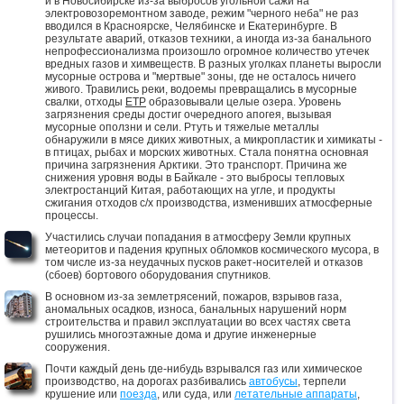
и в Новосибирске из-за выбросов угольной сажи на
электровозоремонтном заводе, режим "черного неба" не раз
вводился в Красноярске, Челябинске и Екатеринбурге. В
результате аварий, отказов техники, а иногда из-за банального
непрофессионализма произошло огромное количество утечек
вредных газов и химвеществ. В разных уголках планеты выросли
мусорные острова и "мертвые" зоны, где не осталось ничего
живого. Травились реки, водоемы превращались в мусорные
свалки, отходы
ЕТР
образовывали целые озера. Уровень
загрязнения среды достиг очередного апогея, вызывая
мусорные оползни и сели. Ртуть и тяжелые металлы
обнаружили в мясе диких животных, а микропластик и химикаты -
в птицах, рыбах и морских животных. Стала понятна основная
причина загрязнения Арктики. Это транспорт. Причина же
снижения уровня воды в Байкале - это выбросы тепловых
электростанций Китая, работающих на угле, и продукты
сжигания отходов с/х производства, изменивших атмосферные
процессы.
Участились случаи попадания в атмосферу Земли крупных
метеоритов и падения крупных обломков космического мусора, в
том числе из-за неудачных пусков ракет-носителей и отказов
(сбоев) бортового оборудования спутников.
В основном из-за землетрясений, пожаров, взрывов газа,
аномальных осадков, износа, банальных нарушений норм
строительства и правил эксплуатации во всех частях света
рушились многоэтажные дома и другие инженерные
сооружения.
Почти каждый день где-нибудь взрывался газ или химическое
производство, на дорогах разбивались
автобусы
, терпели
крушение или
поезда
, или суда, или
летательные аппараты
,