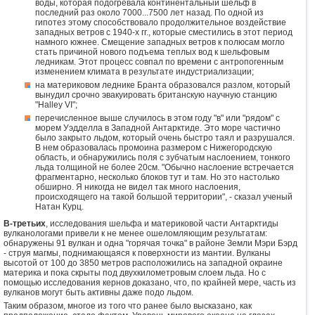
воды, которая подогревала континентальный шельф в
последний раз около 7000...7500 лет назад. По одной из
гипотез этому способствовало продолжительное воздействие
западных ветров с 1940-х гг., которые сместились в этот период
намного южнее. Смещение западных ветров к полюсам могло
стать причиной нового подъема теплых вод к шельфовым
ледникам. Этот процесс совпал по времени с антропогенным
изменением климата в результате индустриализации;
на материковом леднике Бранта образовался разлом, который
вынудил срочно эвакуировать британскую научную станцию
"Halley VI";
перечисленное выше случилось в этом году "в" или "рядом" с
морем Уэдделла в Западной Антарктиде. Это море частично
было закрыто льдом, который очень быстро таял и разрушался.
В нем образовалась промоина размером с Нижегородскую
область, и обнаружились поля с зубчатым наслоением, тонкого
льда толщиной не более 20см. "Обычно наслоение встречается
фрагментарно, несколько блоков тут и там. Но это настолько
обширно. Я никогда не видел так много наслоения,
происходящего на такой большой территории", - сказал ученый
Натан Курц.
В-третьих
, исследования шельфа и материковой части Антарктиды
вулканологами привели к не менее ошеломляющим результатам:
обнаружены 91 вулкан и одна "горячая точка" в районе Земли Мэри Бэрд
- струя магмы, поднимающаяся к поверхности из мантии. Вулканы
высотой от 100 до 3850 метров расположились на западной окраине
материка и пока скрыты под двухкилометровым слоем льда. Но с
помощью исследования кернов доказано, что, по крайней мере, часть из
вулканов могут быть активны даже подо льдом.
Таким образом, многое из того что ранее было высказано, как