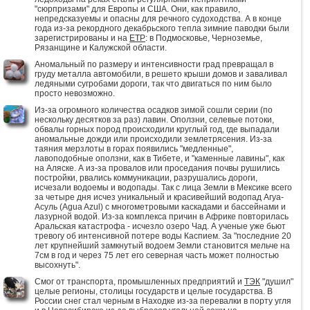
"сюрпризами" для Европы и США. Они, как правило,
непредсказуемы и опасны для речного судоходства. А в конце
года из-за рекордного декабрьского тепла зимние паводки были
зарегистрированы и на
ЕТР
: в Подмосковье, Черноземье,
Рязанщине и Калужской области.
Аномальный по размеру и интенсивности град превращал в
груду металла автомобили, в решето крыши домов и заваливал
ледяными сугробами дороги, так что двигаться по ним было
просто невозможно.
Из-за огромного количества осадков зимой сошли серии (по
нескольку десятков за раз) лавин. Оползни, селевые потоки,
обвалы горных пород происходили круглый год, где выпадали
аномальные дожди или происходили землетрясения. Из-за
таяния мерзлоты в горах появились "медленные",
лавоподобные оползни, как в Тибете, и "каменные лавины", как
на Аляске. А из-за провалов или проседания почвы рушились
постройки, рвались коммуникации, разрушались дороги,
исчезали водоемы и водопады. Так с лица Земли в Мексике всего
за четыре дня исчез уникальный и красивейший водопад Агуа-
Асуль (Agua Azul) с многометровыми каскадами и бассейнами и
лазурной водой. Из-за комплекса причин в Африке повторилась
Аральская катастрофа - исчезло озеро Чад. А ученые уже бьют
тревогу об интенсивной потере воды Каспием. За "последние 20
лет крупнейший замкнутый водоем Земли становится мельче на
7см в год и через 75 лет его северная часть может полностью
высохнуть".
Смог от транспорта, промышленных предприятий и
ТЭК
"душил"
целые регионы, столицы государств и целые государства. В
России снег стал черным в Находке из-за перевалки в порту угля