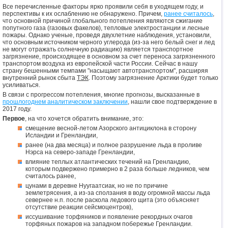
Все перечисленные факторы ярко проявили себя в уходящем году, и
перспективы к их ослаблению не обнаружено. Причем,
ранее считалось
,
что основной причиной глобального потепления являются сжигание
попутного газа (газовых факелов), тепловые электростанции и лесные
пожары. Однако ученые, проведя двухлетние наблюдения, установили,
что основным источником черного углерода (из-за него белый снег и лед
не могут отражать солнечную радиацию) является транспортное
загрязнение, происходящее в основном за счет переноса загрязненного
транспортом воздуха из европейской части России. Сейчас в нашу
страну бешенными темпами "насыщают автотранспортом", расширяя
внутренний рынок сбыта
ТЭК
. Поэтому загрязнение Арктики будет только
усиливаться.
В связи с прогрессом потепления, многие прогнозы, высказанные в
прошлогоднем аналитическом заключении
, нашли свое подтверждение в
2017 году.
Первое
, на что хочется обратить внимание, это:
смещение весной-летом Азорского антициклона в сторону
Исландии и Гренландии,
ранее (на два месяца) и полное разрушение льда в проливе
Нэрса на северо-западе Гренландии,
влияние теплых атлантических течений на Гренландию,
которым подвержено примерно в 2 раза больше ледников, чем
считалось ранее,
цунами в деревне Нуугаатсиак, но не по причине
землетрясения, а из-за сползания в воду огромной массы льда
севернее н.п. после раскола ледового щита (это объясняет
отсутствие реакции сейсмоцентров),
иссушивание торфяников и появление рекордных очагов
торфяных пожаров на западном побережье Гренландии.