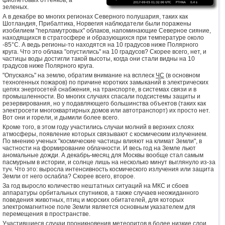
фиолетовых оттенков, а
зеленых.
А в декабре во многих регионах Северного полушария, таких как
Шотландия, Прибалтика, Норвегия наблюдатели были поражены
изобилием "перламутровых" облаков, напоминающие Северное сияние,
находящихся в стратосфере и образующихся при температуре около
-85°C. А ведь регионы-то находятся на 10 градусов ниже Полярного
круга. Что это облака "опустились" на 10 градусов? Скорее всего, нет, и
частицы воды достигли такой высоты, когда они стали видны на 10
градусов ниже Полярного круга.
"Опускаясь" на землю, обратим внимание на всплеск
ЧС
(в основном
техногенных пожаров) по причине коротких замыканий в электрических
цепях энергосетей снабжения, на транспорте, в системах связи и в
промышленности. Во многих случаях спасали подсистемы защиты и
резервирования, но у подавляющего большинства объектов (таких как
электросети многоквартирных домов или автотранспорт) их просто нет.
Вот они и горели, и дымили более всего.
Кроме того, в этом году участились случаи молний в верхних слоях
атмосферы, появление которых связывают с космическим излучением.
По мнению ученых "космические частицы влияют на климат Земли", в
частности на формирование облачности. И весь год на Земле льют
аномальные дожди. А декабрь-месяц для Москвы вообще стал самым
пасмурным в истории, и солнце лишь на несколько минут выглянуло из-за
туч. Что это: выросла интенсивность космического излучения или защита
Земли от него ослабла? Скорее всего, второе.
За год выросло количество нештатных ситуаций на МКС и сбоев
аппаратуры орбитальных спутников, а также случаев неожиданного
поведения животных, птиц и морских обитателей, для которых
электромагнитное поле Земли является основным указателем для
перемещения в пространстве.
Участившиеся случаи проникновения метеоритов в более низкие слои