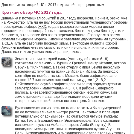
Для многих категорий ЧС в 2017 год стал беспрецедентным.
Краткий обзор
ЧС
2017 года
Динамика и потенциал событий в 2017 году возросли. Причем, резко: уже
на Рождество чуть ли не пол России почувствовали "успешность" реформ,
проводимых в сфере
ЖКХ
, когда в рождественские морозы целые
городские и не совсем районы оставались без тепла, или без воды, или
без света, а то и вовсе без всего перечисленного. Европу в это время
сковали сибирские морозы, Японию завалило двухметровыми сугробами,
а США чуть не затопило посреди зимы. Некоторые области Южной
Америки вообще чуть не смыло, или они не сползли, или не сгорели.
Далее все только усиливалось и расширялось.
Землетрясения средней силы (магнитудой около 6...8)
сотрясали юг Мексики и Турции с Грецией, центр Италии, остров
Себу на Филиппинах, а также стерли с лица Земли несколько
населенных пунктов на границе Ирана и Ирака. За период с
сентября по ноябрь только в Мексике было зафиксировано
свыше 12,7тыс. землетрясений магнитудами 1,2...8,2.
Сейсмические службы зафиксировали за год порядка десятка
землетрясений магнитудами 4,5...6,0 в районе Северного
полюса, а незарегистрированное сейсмическими службами
землетрясение на западе Гренландии породило цунами,
которое смыло с побережья острова целый поселок.
Вулканическая активность на планете хоть и была умеренной,
но ее потенциал начал быстро расти. Так только в Исландии
потенциально опасными сейчас считаются четыре вулкана:
Катла, Гекла, Бардарбунга и Эрайвайекюдль. Все в ожидании
извержения вулкана Аоба на острове Амба (Вануату). В
последние месяцы все-таки активизировался вулкан Агунг на
Бали. Активизировались и вулканические озера в горячих точках,