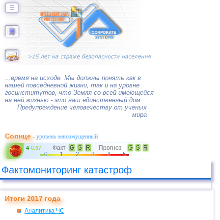
☰
...время на исходе. Мы должны понять как в
нашей повседневной жизни, так и на уровне
госинститутов, что Земля со всей имеющейся
на ней жизнью - это наш единственный дом.
Предупреждение человечеству от ученых
мира
Солнце
- уровень невозмущенный
Факт
G
S
R
Прогноз
G
S
R
4
-
0.67
0
1
2
3
4
5
Фактомониторинг катастроф
Итоги 2017 года
Аналитика
ЧС