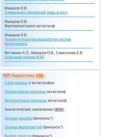
Макаров О.В.
Семнадцать мгновений зимы в лесу
Макаров О.В.
Фактомониторинг катастроф
Макаров О.В.
Теория и практика разработки систем
мониторинга
Ветчинин А.П., Макаров О.В., Самсонова Е.В.
Описание оценки
ФЭД
Макаров О.В., Самсонова Е.В.
Описание кредитного калькулятора
IDP-Аналитика
WM
Макаров О.В.
Сбор данных
о катастрофах
Видения с перевоплощениями
Оперативные прогнозы
катастроф
Макаров О.В.
Долгосрочные прогнозы катастроф
Долгосрочные прогнозы
катастроф
Макаров О.В.
Аналитические заключения (
ФМК
)
"Ксанф, выпей море!"
(взгляд со стороны на
ситуацию в Мексиканском заливе)
Оценка ущерба
(финансы*)
Макаров О.В.
Оценка мероприятий
(финансы*)
Просто катастрофа!
Выбор средств
(финансы*)