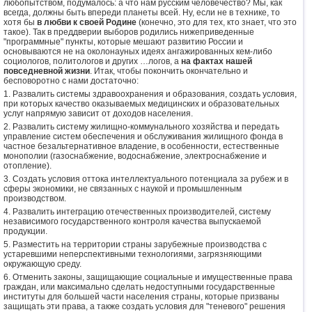
любопытством, подумалось: а что нам русским человечество? Мы, как
всегда, должны быть впереди планеты всей. Ну, если не в технике, то
хотя бы
в любви к своей Родине
(конечно, это для тех, кто знает, что это
такое). Так в преддверии выборов родились нижеприведенные
"программные" пункты, которые мешают развитию России и
основываются не на околонауных идеях ангажированных кем-либо
социологов, политологов и других …логов, а
на фактах нашей
повседневной жизни
. Итак, чтобы покончить окончательно и
бесповоротно с нами достаточно:
1. Развалить системы здравоохранения и образования, создать условия,
при которых качество оказываемых медицинских и образовательных
услуг напрямую зависит от доходов населения.
2. Развалить систему жилищно-коммунального хозяйства и передать
управление систем обеспечения и обслуживания жилищного фонда в
частное безальтернативное владение, в особенности, естественные
монополии (газоснабжение, водоснабжение, электроснабжение и
отопление).
3. Создать условия оттока интеллектуального потенциала за рубеж и в
сферы экономики, не связанных с наукой и промышленным
производством.
4. Развалить интеграцию отечественных производителей, систему
независимого государственного контроля качества выпускаемой
продукции.
5. Разместить на территории страны зарубежные производства с
устаревшими неперспективными технологиями, загрязняющими
окружающую среду.
6. Отменить законы, защищающие социальные и имущественные права
граждан, или максимально сделать недоступными государственные
институты для большей части населения страны, которые призваны
защищать эти права, а также создать условия для "теневого" решения