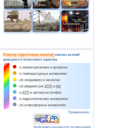
Уровень
Эпидем
Глобальное
загрязнения
уровень
потепление
Обеспечение
Защита
Антропоцен
ресурсами
ресурсов
Спектр (цветовая шкала)
опасных явлений
природного и техногенного характера
- о землетрясениях и вулканах
- о температурных аномалиях
- об эпидемиях и экологии
- об авариях (не
ДТП
) и
КИ
- о
ДТП
и автокатастрофах
- о гидрологических аномалиях
- об атмосферных аномалиях
Применение...
Информер-индикатор оповещения: