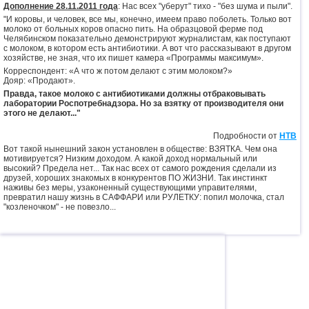
Дополнение 28.11.2011 года
: Нас всех "уберут" тихо - "без шума и пыли".
"И коровы, и человек, все мы, конечно, имеем право поболеть. Только вот
молоко от больных коров опасно пить. На образцовой ферме под
Челябинском показательно демонстрируют журналистам, как поступают
с молоком, в котором есть антибиотики. А вот что рассказывают в другом
хозяйстве, не зная, что их пишет камера «Программы максимум».
Корреспондент: «А что ж потом делают с этим молоком?»
Дояр: «Продают».
Правда, такое молоко с антибиотиками должны отбраковывать
лаборатории Роспотребнадзора. Но за взятку от производителя они
этого не делают..."
Подробности от
НТВ
Вот такой нынешний закон установлен в обществе: ВЗЯТКА. Чем она
мотивируется? Низким доходом. А какой доход нормальный или
высокий? Предела нет... Так нас всех от самого рождения сделали из
друзей, хороших знакомых в конкурентов ПО ЖИЗНИ. Так инстинкт
наживы без меры, узаконенный существующими управителями,
превратил нашу жизнь в САФФАРИ или РУЛЕТКУ: попил молочка, стал
"козленочком" - не повезло...