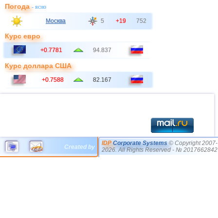
Погода
- ясно
Москва
5
+19
752
Курс евро
+0.7781
94.837
Курс доллара США
+0.7588
82.167
IDP
Corporate Systems
© Copyright 2007-
Created by
2026. All Rights Reserved - № 2017662842