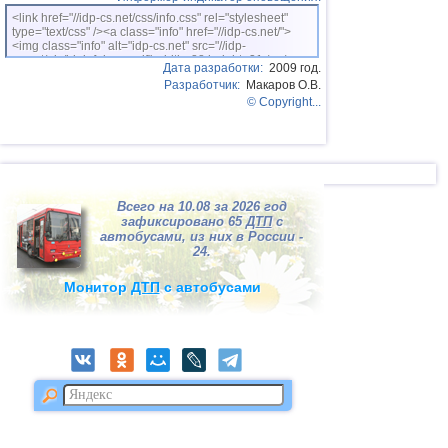
<link href="//idp-cs.net/css/info.css" rel="stylesheet"
type="text/css" /><a class="info" href="//idp-cs.net/">
<img class="info" alt="idp-cs.net" src="//idp-
cs.net/pix/idpinfok_sm.gif" width=88 height=31 /></a>
Дата разработки:
2009 год.
Разработчик:
Макаров О.В.
© Copyright...
Всего на 10.08 за 2026 год
зафиксировано 65
ДТП
с
автобусами, из них в России -
24.
Монитор
ДТП
с автобусами