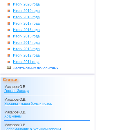
Итоги 2020 года
Итоги 2019 года
Итоги 2018 года
Итоги 2017 года
Итоги 2016 года
Итоги 2015 года
Итоги 2014 года
Итоги 2013 года
Итоги 2012 года
Итоги 2011 года
Десять самых любопытных
Катастрофа за катастрофой
Статьи
Самая обаятельная и...
Макаров О.В.
"Что ищет он в краю далеком?"
Гости с Запада
Апрельская "распутица"
Макаров О.В.
О пожарах и не только
Украина - наши боль и позор
Паводок в Поволжье
Макаров О.В.
К 50-летию полета в космос
Ход конем
Авария на
АЭС
в Японии
Макаров О.В.
Воспоминание о будущем вороны