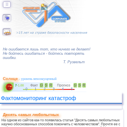
☰
Не ошибается лишь тот, кто ничего не делает!
Не бойтесь ошибаться - бойтесь повторять
ошибки.
Т. Рузвельт
Солнце
- уровень невозмущенный
Факт
G
S
R
Прогноз
G
S
R
7
-
1.00
0
1
2
3
4
5
Фактомониторинг катастроф
Десять самых любопытных
На одном из сайтов как-то появилась статья "Десять самых любопытных
научно обоснованных способов покончить с человечеством". Прочтя ее с