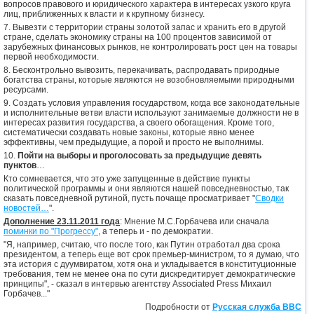
вопросов правового и юридического характера в интересах узкого круга
лиц, приближенных к власти и к крупному бизнесу.
7. Вывезти с территории страны золотой запас и хранить его в другой
стране, сделать экономику страны на 100 процентов зависимой от
зарубежных финансовых рынков, не контролировать рост цен на товары
первой необходимости.
8. Бесконтрольно вывозить, перекачивать, распродавать природные
богатства страны, которые являются не возобновляемыми природными
ресурсами.
9. Создать условия управления государством, когда все законодательные
и исполнительные ветви власти используют занимаемые должности не в
интересах развития государства, а своего обогащения. Кроме того,
систематически создавать новые законы, которые явно менее
эффективны, чем предыдущие, а порой и просто не выполнимы.
10.
Пойти на выборы и проголосовать за предыдущие девять
пунктов
…
Кто сомневается, что это уже запущенные в действие пункты
политической программы и они являются нашей повседневностью, так
сказать повседневной рутиной, пусть почаще просматривает "
Сводки
новостей…
".
Дополнение 23.11.2011 года
: Мнение М.С.Горбачева или сначала
поминки по "Прогрессу"
, а теперь и - по демократии.
"Я, например, считаю, что после того, как Путин отработал два срока
президентом, а теперь еще вот срок премьер-министром, то я думаю, что
эта история с дуумвиратом, хотя она и укладывается в конституционные
требования, тем не менее она по сути дискредитирует демократические
принципы", - сказал в интервью агентству Associated Press Михаил
Горбачев..."
Подробности от
Русская служба BBC