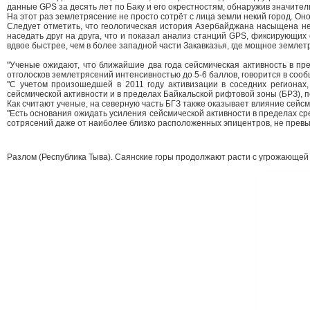
данные GPS за десять лет по Баку и его окрестностям, обнаружив значите
На этот раз землетрясение не просто сотрёт с лица земли некий город. О
Следует отметить, что геологическая история Азербайджана насыщена н
наседать друг на друга, что и показал анализ станций GPS, фиксирующих 
вдвое быстрее, чем в более западной части Закавказья, где мощное землетр
"Ученые ожидают, что ближайшие два года сейсмическая активность в пре
отголосков землетрясений интенсивностью до 5-6 баллов, говорится в со
"С учетом произошедшей в 2011 году активизации в соседних регионах,
сейсмической активности и в пределах Байкальской рифтовой зоны (БРЗ), 
Как считают ученые, на северную часть БГЗ также оказывает влияние сейс
"Есть основания ожидать усиления сейсмической активности в пределах ср
сотрясений даже от наиболее близко расположенных эпицентров, не превысит
Разлом (Республика Тыва). Саянские горы продолжают расти с угрожающей ск