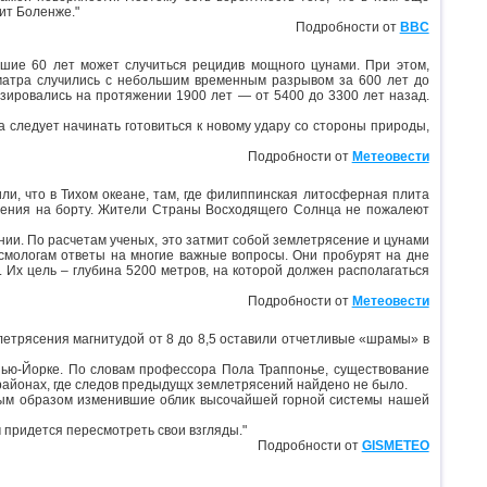
ит Боленже."
Подробности от
BBC
айшие 60 лет может случиться рецидив мощного цунами. При этом,
матра случились с небольшим временным разрывом за 600 лет до
зировались на протяжении 1900 лет — от 5400 до 3300 лет назад.
 следует начинать готовиться к новому удару со стороны природы,
Подробности от
Метеовести
и, что в Тихом океане, там, где филиппинская литосферная плита
урения на борту. Жители Страны Восходящего Солнца не пожалеют
онии. По расчетам ученых, это затмит собой землетрясение и цунами
йсмологам ответы на многие важные вопросы. Они пробурят на дне
 Их цель – глубина 5200 метров, на которой должен располагаться
Подробности от
Метеовести
летрясения магнитудой от 8 до 8,5 оставили отчетливые «шрамы» в
 Нью-Йорке. По словам профессора Пола Траппонье, существование
районах, где следов предыдущх землетрясений найдено не было.
ьным образом изменившие облик высочайшей горной системы нашей
 придется пересмотреть свои взгляды."
Подробности от
GISMETEO