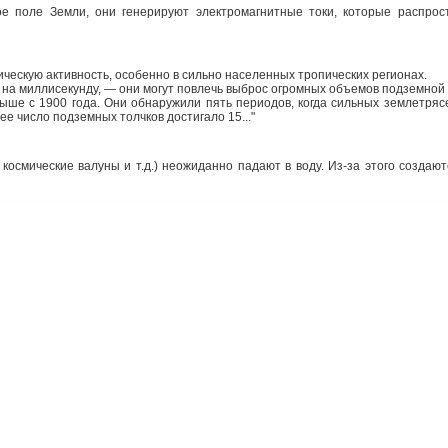
 поле Земли, они генерируют электромагнитные токи, которые распрост
ическую активность, особенно в сильно населенных тропических регионах.
на миллисекунду, — они могут повлечь выброс огромных объемов подземной э
ыше с 1900 года. Они обнаружили пять периодов, когда сильных землетряс
е число подземных толчков достигало 15..."
ие космические валуны и т.д.) неожиданно падают в воду. Из-за этого соз