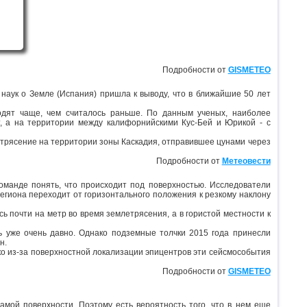
Подробности от
GISMETEO
наук о Земле (Испания) пришла к выводу, что в ближайшие 50 лет
одят чаще, чем считалось раньше. По данным ученых, наиболее
, а на территории между калифорнийскими Кус-Бей и Юрикой - с
трясение на территории зоны Каскадия, отправившее цунами через
Подробности от
Метеовести
команде понять, что происходит под поверхностью. Исследователи
региона переходит от горизонтального положения к резкому наклону
сь почти на метр во время землетрясения, а в гористой местности к
 уже очень давно. Однако подземные толчки 2015 года принесли
н.
ако из-за поверхностной локализации эпицентров эти сейсмособытия
Подробности от
GISMETEO
амой поверхности. Поэтому есть вероятность того, что в нем еще