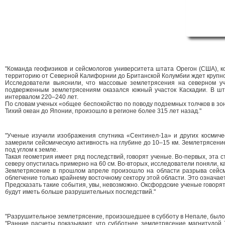
"Команда геофизиков и сейсмологов университета штата Орегон (США), к
территорию от Северной Калифорнии до Британской Колумбии ждет крупно
Исследователи выяснили, что массовые землетрясения на северном у
подверженным землетрясениям оказался южный участок Каскадии. В шт
интервалом 220–240 лет.
По словам ученых «общее беспокойство по поводу подземных толчков в з
Тихий океан до Японии, произошло в регионе более 315 лет назад."
"Ученые изучили изображения спутника «Сентинел-1a» и других космичес
замерили сейсмическую активность на глубине до 10–15 км. Землетрясение
под углом к земле.
Такая геометрия имеет ряд последствий, говорят ученые. Во-первых, эта с
северу опустилась примерно на 60 см. Во-вторых, исследователи поняли, к
Землетрясение в прошлом апреле произошло на области разрыва сейсми
облегчение только крайнему восточному сектору этой области. Это означае
Предсказать такие события, увы, невозможно. Оксфордские ученые говорят
будут иметь больше разрушительных последствий."
"Разрушительное землетрясение, произошедшее в субботу в Непале, было 
"Ранние расчеты показывают, что субботнее землетрясение магнитудой 