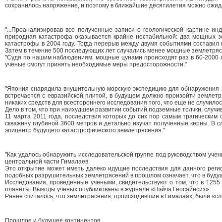
сохранилось напряжение, и поэтому в ближайшие десятилетия можно ожидат
"...Проанализировав все полученные записи о геологической картине ин
природная катастрофа оказывается крайне нестабильной: два мощных 
катастрофы в 2004 году. Тогда перерыв между двумя событиями составил
Затем в течение 500 последующих лет случались менее мощные землетряс
"Судя по нашим наблюдениям, мощные цунами происходят раз в 60-2000 ле
учёные смогут принять необходимые меры предосторожности."
"Япония снарядила внушительную морскую экспедицию для обнаружения м
встречается с евразийской плитой, в будущем должно произойти землет
никаких средств для всестороннего исследования того, что еще не случилос
Дело в том, что при наихудшем развитии событий подземные толчки, случив
11 марта 2011 года, последствия которых до сих пор самым трагическим
скважину глубиной 3600 метров и детально изучат полученные керны. В с
эпицентр будущего катастрофического землетрясения."
"Как удалось обнаружить исследовательской группе под руководством уче
центральной части Гималаев.
Это открытие может иметь далеко идущие последствия для данного реги
подобных разрушительных землетрясений в прошлом означает, что в будущ
Исследования, проведенные учеными, свидетельствуют о том, что в 125
планеты. Выводы ученых опубликованы в журнале «Нэйча Геосайнсиз».
Ранее считалось, что землетрясения, происходившие в Гималаях, были «сл
Прошлое и будущее континентов.