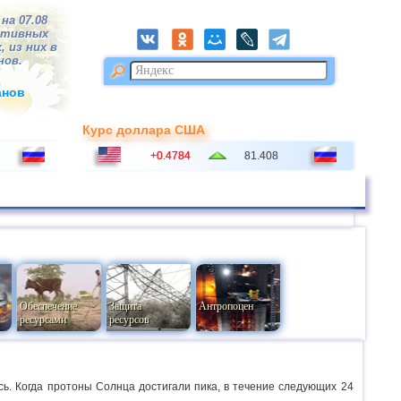
на 07.08
ктивных
, из них в
нов.
анов
Курс доллара США
+0.4784
81.408
Обеспечение
Защита
Антропоцен
ресурсами
ресурсов
сь. Когда протоны Солнца достигали пика, в течение следующих 24