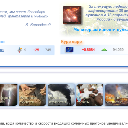
За текущую неделю 
зафиксировано 38 а
наем, мы знаем благодаря
вулканов в 16 странах
ей, фантазеров и ученых-
России - 6 вулка
В. Вернадский
Монитор активности вулк
Курс евро
чно
+0.8684
94.059
ва
9
+25
745
сферные
Функционал
Уровень
Эпидем
Глобальное
лии
экосистем
загрязнения
уровень
потепление
ли, когда количество и скорости входящих солнечных протонов увеличивали