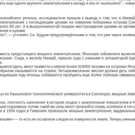
ь еще одного крупного землетрясения к западу и югу от нынешнего", - говор
донезийского региона, исследователи пришли к выводу о том, что в ближ
землетрясения с последующим цунами на северном побережье острова Су
 всего 60 лет. А в вышеупомянутой пещере месторождения цунами не активи
ения и цунами.
т", — уточняет Си. Будучи предупреждёнными о том, что уже через полвека
еста предстоящего мощного землетрясения. Японские сейсмологи вычислил
рясение. Сюда, к желобу Нанкай, пришли суда с учеными и аппаратурой б
ь.
шиеся здесь, могут привести к гибели более 320000 человек на островах Яп
 образом сказываются на стране. Четырехмесячная миссия должна дать се
ледующем году японцы собираются пробурить еще более глубокую скважину.
ных из Наньянского технологического университета в Сингапуре, мощные зем
она, плотность населения в котором сходна с аналогичным показателем в
ем подземные толчки такой же силы могут произойти снова, особенно в тех 
5 и в 1934 годах в Гималаях произошли мощные землетрясения, кардинал
епыми» — то есть не оставляли следов на поверхности земли. Теперь ученым