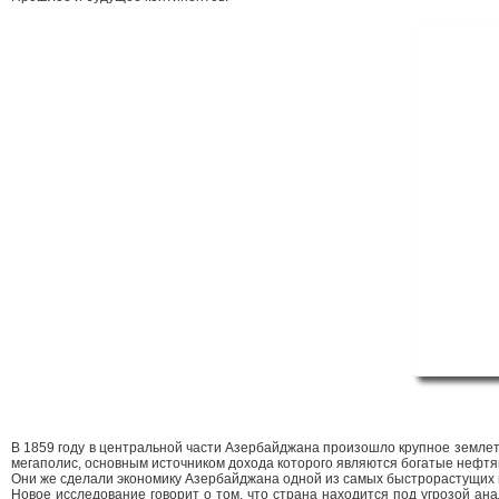
В 1859 году в центральной части Азербайджана произошло крупное землет
мегаполис, основным источником дохода которого являются богатые нефт
Они же сделали экономику Азербайджана одной из самых быстрорастущих 
Новое исследование говорит о том, что страна находится под угрозой а