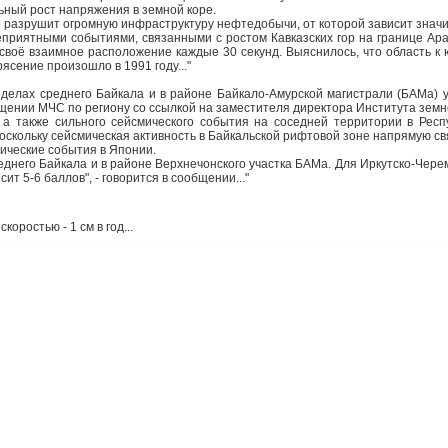
льный рост напряжения в земной коре.
но разрушит огромную инфраструктуру нефтедобычи, от которой зависит знач
еприятными событиями, связанными с ростом Кавказских гор на границе А
своё взаимное расположение каждые 30 секунд. Выяснилось, что область к 
ясение произошло в 1991 году..."
делах среднего Байкала и в районе Байкало-Амурской магистрали (БАМа) у
общении МЧС по региону со ссылкой на заместителя директора Института зем
 а также сильного сейсмического события на соседней территории в Респ
поскольку сейсмическая активность в Байкальской рифтовой зоне напрямую св
мические события в Японии.
еднего Байкала и в районе Верхнечонского участка БАМа. Для Иркутско-Черем
 5-6 баллов", - говорится в сообщении..."
оростью - 1 см в год...