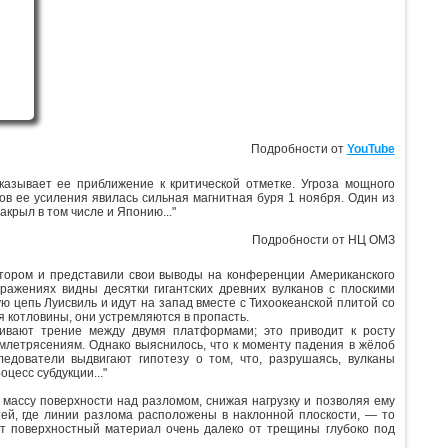
Подробности от
YouTube
казывает ее приближение к критической отметке. Угроза мощного
ов ее усиления явилась сильная магнитная буря 1 ноября. Один из
крыл в том числе и Японию..."
Подробности от
НЦ ОМЗ
катором и представили свои выводы на конференции Американского
ражениях видны десятки гигантских древних вулканов с плоскими
 цепь Луисвиль и идут на запад вместе с Тихоокеанской плитой со
ая котловины, они устремляются в пропасть.
ичивают трение между двумя платформами; это приводит к росту
млетрясениям. Однако выяснилось, что к моменту падения в жёлоб
едователи выдвигают гипотезу о том, что, разрушаясь, вулканы
цесс субдукции..."
 массу поверхности над разломом, снижая нагрузку и позволяя ему
стей, где линии разлома расположены в наклонной плоскости, — то
сёт поверхностный материал очень далеко от трещины глубоко под