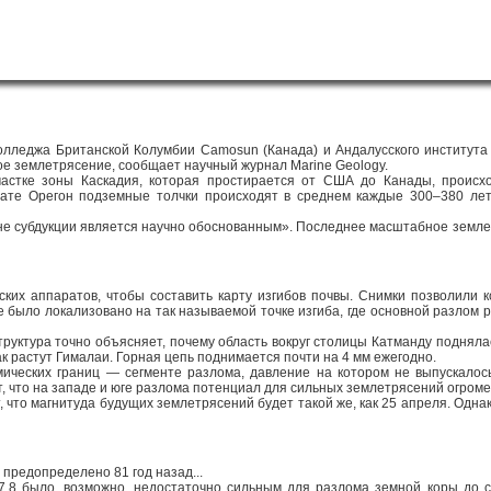
олледжа Британской Колумбии Camosun (Канада) и Андалусского института 
е землетрясение, сообщает научный журнал Marine Geology.
частке зоны Каскадия, которая простирается от США до Канады, происх
ате Орегон подземные толчки происходят в среднем каждые 300–380 лет
оне субдукции является научно обоснованным». Последнее масштабное земле
ких аппаратов, чтобы составить карту изгибов почвы. Снимки позволили 
 было локализовано на так называемой точке изгиба, где основной разлом 
труктура точно объясняет, почему область вокруг столицы Катманду подняла
ак растут Гималаи. Горная цепь поднимается почти на 4 мм ежегодно.
ческих границ — сегменте разлома, давление на котором не выпускалось
т, что на западе и юге разлома потенциал для сильных землетрясений огроме
, что магнитуда будущих землетрясений будет такой же, как 25 апреля. Одн
предопределено 81 год назад...
7,8 было, возможно, недостаточно сильным для разлома земной коры до с