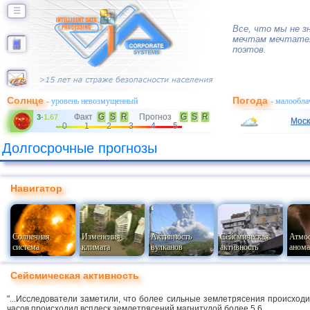
☰
Все, что мы не з
мечтам мечтател
поэтов.
Солнце
Погода
- уровень невозмущенный
- малообла
Факт
G
S
R
Прогноз
G
S
R
3
-
1.67
Моск
0
1
2
3
4
5
Долгосрочные прогнозы
Навигатор
Солнечная
Изменения
Активность
Сейсмическая
Атмо
система
климата
вулканов
активность
анома
Сейсмическая активность
"...Исследователи заметили, что более сильные землетрясения происходи
часов происходил всплеск землетрясений магнитудой более 5,6.