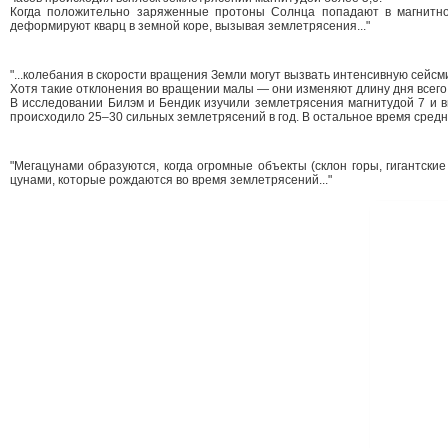
Когда положительно заряженные протоны Солнца попадают в магнитное
деформируют кварц в земной коре, вызывая землетрясения..."
"...колебания в скорости вращения Земли могут вызвать интенсивную сейсм
Хотя такие отклонения во вращении малы — они изменяют длину дня всего 
В исследовании Билэм и Бендик изучили землетрясения магнитудой 7 и в
происходило 25–30 сильных землетрясений в год. В остальное время средне
"Мегацунами образуются, когда огромные объекты (склон горы, гигантск
цунами, которые рождаются во время землетрясений..."