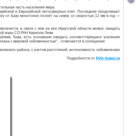
ительная часть населения мира.
равийской и Евразийской литосферных плит. Последние продолжают
югу от Баку монотонно ползёт на север со скоростью 12 мм в год —
величится, в связи с чем на юге Иркутской области можно ожидать
ной коры СО РАН Кирилла Леви.
ублике Тыва, есть основания ожидать соответствующего усиления
язана с мировой сейсмичностью", - отмечается в сообщении.
ховского района, с учетом расстояний, интенсивность сейсмических
Подробности от
РИА Новости