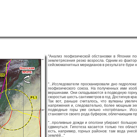
"Анализ геофизической обстановки в Японии по
землетрясения резко возросла. Одним из фактор
сейсмомагнитных меридианов в результате бури на
"...Исследователи просканировали дно гидроло
геофизического союза. На полученных ими изоб
вершинами. Они складываются в подводную горную
скоростью шесть сантиметров в год. Достигнув кр
Так вот, раньше считалось, что вулканы увел
напряжения и, следовательно, более мощным зе
подводные горы уже сильно «потрёпаны». Иссл
становятся своего рода буфером, облегчающим про
"...проливные дожди и оползни убирают большую
сдвинуться. Гипотеза касается только тех обла
есть, например, горных районов: там вода уне
землёй..."