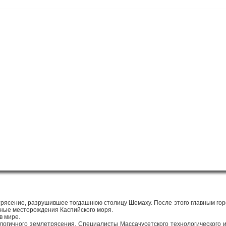
рясение, разрушившее тогдашнюю столицу Шемаху. После этого главным гор
яные месторождения Каспийского моря.
в мире.
налогичного землетрясения. Специалисты Массачусетского технологического