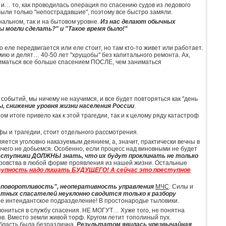
… то, как проводилась операция по спасению судов из ледового
 были только "непострадавшие", поэтому все быстро замяли.
нальном, так и на бытовом уровне.
Из нас делают обычных
ы могли сделать?" и "Такое время было!"
то еле передвигается или еле стоит, но там кто-то живет или работает.
мию и делят… 40-50 лет "хрущобы" без капитального ремонта. Ах,
маться все больше спасением ПОСЛЕ, чем заниматься
событий, мы ничему не научимся, и все будет повторяться как "день
 снижение уровня жизни населения России
.
м итоге привело как к этой трагедии, так и к целому ряду катастроф
офы и трагедии, стоит отдельного рассмотрения.
яется уголовно наказуемым деянием, а, значит, практически вечны в
чего не добьемся. Особенно, если процесс над виновными не будет
преступники ДОЛЖНЫ знать, что их будут проклинать не только
воровства в любой форме проявления из нашей жизни. Остальные
упность надо лишать БУДУЩЕГО! А сейчас это преступное
еповоротливость", неоперативность управления
МЧС
. Силы и
тных спасателей неуклонно сводится только к разбору
ое интендантское подразделение! В простонародье тыловики.
звониться в службу спасения. НЕ МОГУТ… Хуже того, не понятна
в. Вместо земли живой торф. Кругом летит тополиный пух.
бласть была безразлична.
Результатом явилась чрезвычайная