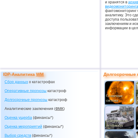
и хранятся в
архив
видеомониторинг
фактомониторинг 
аналитику. Это сд
доступа пользова
заключениям и ис
информации в цел
IDP-Аналитика
WM
Долгосрочные 
Сбор данных
о катастрофах
Оперативные прогнозы
катастроф
Солнечная
Долгосрочные прогнозы
катастроф
система
Аналитические заключения (
ФМК
)
Оценка ущерба
(финансы*)
Сейсмическая
активность
Оценка мероприятий
(финансы*)
Выбор средств
(финансы*)