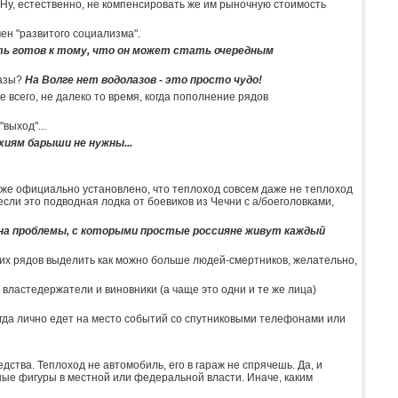
 Ну, естественно, не компенсировать же им рыночную стоимость
ен "развитого социализма".
ть готов к тому, что он может стать очередным
лазы?
На Волге нет водолазов - это просто чудо!
е всего, не далеко то время, когда пополнение рядов
выход"...
иям барыши не нужны...
же официально установлено, что теплоход совсем даже не теплоход
сли это подводная лодка от боевиков из Чечни с а/боеголовками,
на проблемы, с которыми простые россияне живут каждый
оих рядов выделить как можно больше людей-смертников, желательно,
 властедержатели и виновники (а чаще это одни и те же лица)
тогда лично едет на место событий со спутниковыми телефонами или
ства. Теплоход не автомобиль, его в гараж не спрячешь. Да, и
ные фигуры в местной или федеральной власти. Иначе, каким