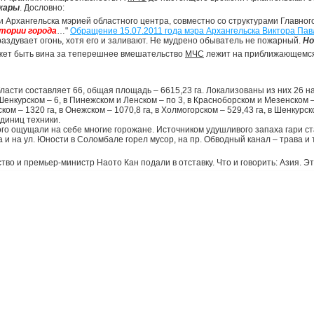
жары
. Дословно:
и Архангельска мэрией областного центра, совместно со структурами Главно
тории города
…"
Обращение 15.07.2011 года мэра Архангельска Виктора Пав
аздувает огонь, хотя его и заливают. Не мудрено обыватель не пожарный.
Но
ожет быть вина за теперешнее вмешательство
МЧС
лежит на приближающемся
асти составляет 66, общая площадь – 6615,23 га. Локализованы из них 26 на 
 Шенкурском – 6, в Пинежском и Ленском – по 3, в Красноборском и Мезенском 
м – 1320 га, в Онежском – 1070,8 га, в Холмогорском – 529,43 га, в Шенкурско
единиц техники.
о ощущали на себе многие горожане. Источником удушливого запаха гари стал
 и на ул. Юности в Соломбале горел мусор, на пр. Обводный канал – трава и 
о и премьер-министр Наото Кан подали в отставку. Что и говорить: Азия. Это