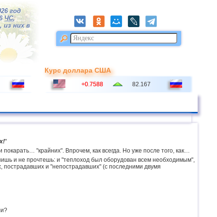
026 год
16
ЧС
,
 из них в
Курс доллара США
+0.7588
82.167
х!
"
окарать… "крайних". Впрочем, как всегда. Но уже после того, как…
ышишь и не прочтешь: и "теплоход был оборудован всем необходимым",
ах, пострадавших и "непострадавших" (с последними двумя
ли?