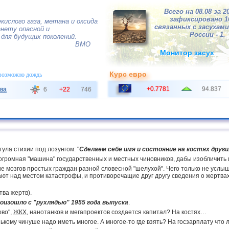
Всего на 08.08 за 2
зафиксировано 
кислого газа, метана и оксида
связанных с засухами,
нету опасной и
России - 1.
для будущих поколений.
ВМО
Монитор засух
Курс евро
 возможно дождь
+0.7781
94.837
ва
6
+22
746
ула стихии под лозунгом: "
Сделаем себе имя и состояние на костях други
ромная "машина" государственных и местных чиновников, дабы изобличить и п
ние мозгов простых граждан разной словесной "шелухой". Чего только не усл
вают над местом катастрофы, и противоречащие друг другу сведения о жертв
тва жертв).
оизошло с "рухлядью" 1955 года выпуска
.
ово",
ЖКХ
, нанотанков и мегапроектов создается капитал? На костях…
нькому чинуше надо иметь многое. А многое-то где взять? На госзарплату что 