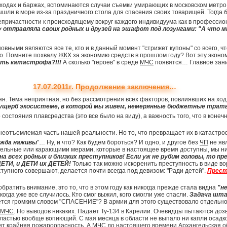
дах и баржах, вспоминаются случаи съемки умирающих в московском метро и
вышли в море из-за праздничного стола для спасения своих товарищей. Тогда
епричастности к происходящему вокруг каждого индивидуума как в профессио
у отправляла своих родных и друзей на эшафот под лозунгами: "А что м
новными являются все те, кто и в данный момент "стрижет купоны" со всего, ч
о. Помните похвалу
ЖКХ
за экономию средств в прошлом году? Вот эту эконо
ыть катастрофа?!!!
А сколько "героев" в среде
МЧС
появятся… Главное зани
17.07.2011г. Продолжение заключения…
ян. Тема неприятная, но без рассмотрения всех факторов, повлиявших на ход 
ущерб экосистеме, в которой мы живем, немерянные бюджетные траты,
стояния плавсредства (это все было на виду), а важность того, что в конечно
, неотъемлемая часть нашей реальности. Но то, что превращает их в катастр
ажда наживы
"… Ну, и что? Как будем бороться? И одно, и другое без
ЧП
не явл
ительные или карающими мерами, которые в настоящее время доступны, мы ни
на всех родных и близких преступников! Если уж не рубим головы, то 
ЕТИ, и ДЕТИ их ДЕТЕЙ!
Только так можно искоренить преступность в виде 
тупного совершают, делается почти всегда под девизом: "Ради детей".
Прест
ратить внимание, это то, что в этом году как никогда прежде стала видна
"н
огда уже все случилось. Кто смог выжил, кого смогли уже спасли.
Задача шта
ается громким словом "СПАСЕНИЕ"? В армии для этого существовало отдельн
МЧС
. Но выводов никаких. Падает Ту-134 в Карелии. Очевидцы пытаются до
бластью вообще вопиющий. С мая месяца в области не выпало ни капли осадко
оит крайняя пожароопасность. А
МЧС
до настоящего времени Архангельская о