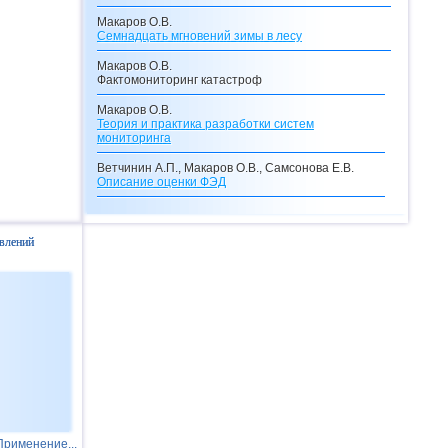
Макаров О.В.
Семнадцать мгновений зимы в лесу
Макаров О.В.
Фактомониторинг катастроф
Макаров О.В.
Теория и практика разработки систем
мониторинга
Ветчинин А.П., Макаров О.В., Самсонова Е.В.
Описание оценки
ФЭД
Макаров О.В., Самсонова Е.В.
Описание кредитного калькулятора
влений
Макаров О.В.
Видения с перевоплощениями
Макаров О.В.
Долгосрочные прогнозы катастроф
Макаров О.В.
"Ксанф, выпей море!"
(взгляд со стороны на
ситуацию в Мексиканском заливе)
Макаров О.В.
Просто катастрофа!
Применение...
Маслов А.В.