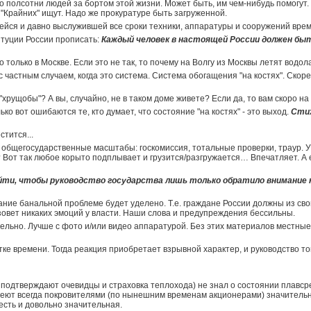
 полсотни людей за бортом этой жизни. Может быть, им чем-нибудь помогут.
. "Крайних" ищут. Надо же прокуратуре быть загруженной.
шейся и давно выслужившей все сроки техники, аппаратуры и сооружений врем
итуции России прописать:
Каждый человек в настоящей России должен бы
о только в Москве. Если это не так, то почему на Волгу из Москвы летят водо
 частным случаем, когда это система. Система обогащения "на костях". Скоре
хрущобы"? А вы, случайно, не в таком доме живете? Если да, то вам скоро на "
ко вот ошибаются те, кто думает, что состояние "на костях" - это выход.
Стих
стится...
общегосударственные масштабы: госкомиссия, тотальные проверки, траур. У
 Вот так любое корыто подплывает и грузится/разгружается… Впечатляет. А е
йти, чтобы руководство государства лишь только обратило внимание 
ание банальной проблеме будет уделено. Т.е. граждане России должны из св
ызовет никаких эмоций у власти. Наши слова и предупреждения бессильны.
тельно. Лучше с фото и/или видео аппаратурой. Без этих материалов местные
тке времени. Тогда реакция приобретает взрывной характер, и руководство 
 подтверждают очевидцы и страховка теплохода) не знал о состоянии плавсред
имеют всегда покровителями (по нынешним временам акционерами) значитель
есть и довольно значительная.