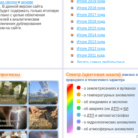
Итоги 2019 года
ах сводок
и
архиве
а
. В данной версии сайта
Итоги 2018 года
будет содержать только итоговую
Итоги 2017 года
елано с целью облегчения
телей к аналитическим
Итоги 2016 года
ключения дублирования
ом на сайте.
Итоги 2015 года
Итоги 2014 года
Итоги 2013 года
Итоги 2012 года
Итоги 2011 года
Десять самых любопытных
Катастрофа за катастрофой
прогнозы
Спектр (цветовая шкала)
опасных я
Самая обаятельная и...
природного и техногенного характера
"Что ищет он в краю далеком?"
- о землетрясениях и вулканах
Апрельская "распутица"
- о температурных аномалиях
Изменения
Активность
О пожарах и не только
климата
вулканов
- об эпидемиях и экологии
Паводок в Поволжье
- об авариях (не
ДТП
) и
КИ
К 50-летию полета в космос
- о
ДТП
и автокатастрофах
Авария на
АЭС
в Японии
Атмосферные
Функционал
- о гидрологических аномалиях
аномалии
экосистем
- об атмосферных аномалиях