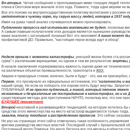
Во-вторых
. Читая сообщения о проплывающих мимо тонущих людей теплохо
плена в Охотском море вначале этого года. Помните, тогда одни моряки не 
Все это похоже на внутригосударственную политику воспитания у россиян н
импотентов к чужому горю, ту серую массу людей, которая в 1937 год
Имея на руках такой анализ случившегося можно прогнозировать:
Публичного процесса над истинными виновными не будет
, поскольку ви
А самым главным получателем этих доходов является нынешнее руководств
какая аналогия с затонувшей лоханью! Вот это экономия!
А какая может б
профилактикой ДО. Правильно, "настоящие герои всегда идут в обход".
Неделя прошла с момента катастрофы
, унесшей жизни более ста росси
сурка" с различными вариациями, но одним и тем же результатом:
жертвы, 
В начале заключения подчеркивалась важность оценки даже не технического со
на различных объектах промышленности, транспорта и
ЖКХ
.
Аварии и природные стихии, конечно, были и будут - это, как ни прискорбно
Первое
, что прозвучало из официальных источников, это "
халатность и ж
нашей среде. Но если не побороть эти пороки опять будут жертвы. Запрет
ПУБЛИЧНЫЙ.
И не просто публичный, а такой, который пятном ляжет 
незнакомые и безразличные им пострадавшие в катастрофах, но и их Д
существующие методы для преступников НИЧТО, поскольку все, что они прес
БУДУЩЕЕ процветает
.
Второй
негативной и развивающейся тенденцией, на которую хотелось бы об
средства этого министерства на место катастроф выдвигаются только тогда, к
завалов, поиску погибших и распределению припасов
. Это сейчас назыв
Не раз на страницах этого сайта отмечалась такая особенность управления
критика руководства местных властей. Последний случай с Архангельской о
Постоянный ветер Поморья. На карте Лесхоза все эти месяцы в области ст