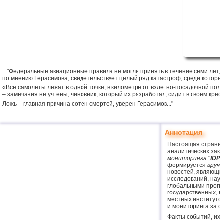
..."Федеральные авиационные правила не могли принять в течение семи лет, 
по мнению Герасимова, свидетельствует целый ряд катастроф, среди котор
«Все самолеты лежат в одной точке, в километре от взлетно-посадочной по
– замечания не учтены, чиновник, который их разработал, сидит в своем кре
Ложь – главная причина сотен смертей, уверен Герасимов..."
Аннотация
Настоящая страни
аналитических за
мониторинга
"
ID
формируется
вру
новостей, являющ
исследований, на
глобальными прог
государственных,
местных институт
и мониторинга за
Факты событий, и