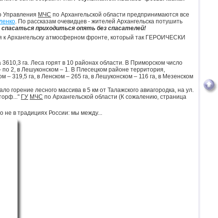
го Управления
МЧС
по Архангельской области предпринимаются все
ленко
. По рассказам очевидцев - жителей Архангельска потушить
 спасаться приходиться опять без спасателей!
 к Архангельску атмосферном фронте, который так ГЕРОИЧЕСКИ
3610,3 га. Леса горят в 10 районах области. В Приморском число
– по 2, в Лешуконском – 1. В Плесецком районе территория,
м – 319,5 га, в Ленском – 265 га, в Лешуконском – 116 га, в Мезенском
о горение лесного массива в 5 км от Талажского авиагородка, на ул.
торф..."
ГУ
МЧС
по Архангельской области (К сожалению, страница
 не в традициях России: мы между...