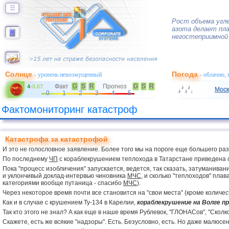
☰
Рост объема угле
азота делает пла
негостеприимной 
Солнце
Погода
- уровень невозмущенный
- облачно,
Факт
G
S
R
Прогноз
G
S
R
4
-
0.67
Моск
0
1
2
3
4
5
Фактомониторинг катастроф
Катастрофа за катастрофой
И это не голословное заявление. Более того мы на пороге еще большего разг
По последнему
ЧП
с кораблекрушением теплохода в Татарстане приведена ог
Пока "процесс изобличения" запускается, ведется, так сказать, затуманива
и уклончивый доклад-интервью чиновника
МЧС
, и сколько "теплоходов" пла
категориями вообще путаница - спасибо
МЧС
).
Через некоторое время почти все становится на "свои места" (кроме количес
Как и в случае с крушением Ту-134 в Карелии,
кораблекрушение на Волге пр
Так кто этого не знал? А как еще в наше время Рублевок, "ГЛОНАСов", "Сколк
Скажете, есть же всякие "надзоры". Есть. Безусловно, есть. Но даже малюсе