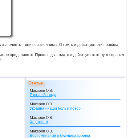
х выполнять – они невыполнимы. О том, как действуют эти правила,
 не предпринято. Прошло два года, как действует этот пункт правил
к.
Статьи
Макаров О.В.
Гости с Запада
Макаров О.В.
Украина - наши боль и позор
Макаров О.В.
Ход конем
Макаров О.В.
Воспоминание о будущем вороны