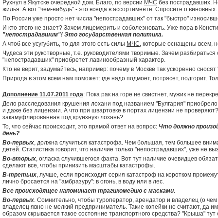
Рухнул в Якутске очередной дом. Благо, по версии
МЧС
без пострадавших. Но
жилья. А вот "чем-нибудь" - это всегда в ассортименте. Спросите о виновных
По России уже просто нет числа "непострадавших" от так "быстро" износив
И кто этого не знает? Зачем лицемерить и соболезновать. Уже пора в Конст
"непострадавшим"! Это государственная политика.
А чтоб все усугубить, то для этого есть силы
МЧС
, которые оснащены всем, н
Чудеса эти рукотворные, т.е. руководителями творимые. Зачем разбираться с
"непострадавших" приобретет лавинообразный характер.
Кто не верит, задумайтесь, например: почему в Москве так ускоренно сносят "
Природа в этом всем нам поможет: где надо подмоет, потрясет, подгорит. Толь
Дополнение 11.07.2011 года
: Пока рак на горе не свистнет, мужик не перекре
Дело расследования крушения лохани под названием "Булгария" приобрело 
и даже без лицензии. А что при швартовке в портах лицензии не проверяют?
закамуфлированная под круизную лохань?
То, что сейчас происходит, это прямой ответ на вопрос:
Что должно произо
день?
Во-первых
, должна случиться катастрофа. Чем большая, тем большее вним
детей. Статистика говорит, что наличие только "непострадавших", уже не в
Во-вторых
, огласка случившегося факта. Вот тут наличие очевидцев обяза
сделают все, чтобы принизить масштабы катастрофы.
В-третьих
, лучше, если происходит серия катастроф на коротком промежу
лично бросается на "амбразуру": в огонь, в воду или в лес.
Все происходящее напоминает трагикомедию с масками
.
Во-первых
. Сомнительно, чтобы туроператор, арендатор и владелец (о чем
владелец явно не мелкий предприниматель. Такие копейки не считают, да 
образом скрывается такое состояние транспортного средства? "Крыша" тут 