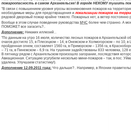
пожароопасность в самом Архангельске! В городе НЕКОМУ тушить по
"В связи с повышением уровня угрозы возникновения пожаров на территори
необходимые меры для предотвращения и
локализации пожаров на терри
рядовой дворовый пожар крайне тяжело. Пожарных нет, а ветер постоянно р
Вообще в этом случае поведение руководства
МЧС
более чем странно. А м
ПОМОЖЕТ все загасить?..
Дополнение:
Никаких иллюзий...
"По данным на утро 16 июля, количество лесных пожаров в Архангельской обл
очагов достигло 15, в Плесецком – 14, в Онежском и Холмогорском – по 10, в
пройденная огнем, составляет 1560 га, в Приморском – 1356 га, в Красноборско
– 71 га, в Пинежском – 6,9 га. На тушении задействованы 833 человека, 128 
В пятницу рядом с Архангельском произошло загорание, последствия которог
Авиационная. Ситуацию усугубили несколько мини-пожаров – так, в пос. Уйма
удалена. Улучшаем статистику!).
Дополнение 12.09.2011 года:
Что дальше?.. Например, в Японии правительств