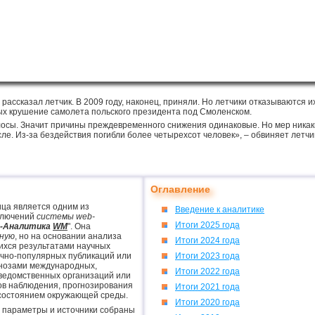
рассказал летчик. В 2009 году, наконец, приняли. Но летчики отказываются и
ых крушение самолета польского президента под Смоленском.
лосы. Значит причины преждевременного снижения одинаковые. Но мер никаких
сле. Из-за бездействия погибли более четырехсот человек», – обвиняет летчи
Оглавление
ца является одним из
Введение к аналитике
ключений
системы web-
Итоги 2025 года
P-Аналитика
WM
". Она
чную
, но на основании анализа
Итоги 2024 года
ихся результатами научных
учно-популярных публикаций или
Итоги 2023 года
нозами международных,
Итоги 2022 года
 ведомственных организаций или
ов наблюдения, прогнозирования
Итоги 2021 года
 состоянием окружающей среды.
Итоги 2020 года
х параметры и источники собраны