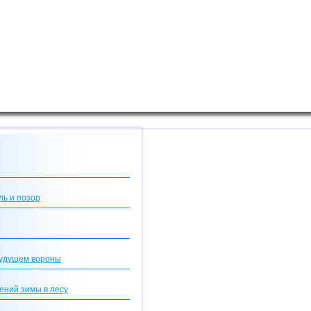
ль и позор
будущем вороны
ений зимы в лесу