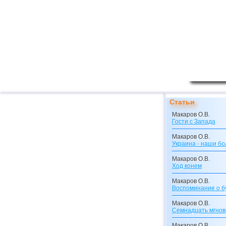
Статьи
Макаров О.В.
Гости с Запада
Макаров О.В.
Украина - наши бо
Макаров О.В.
Ход конем
Макаров О.В.
Воспоминание о 
Макаров О.В.
Семнадцать мгнов
Макаров О.В.