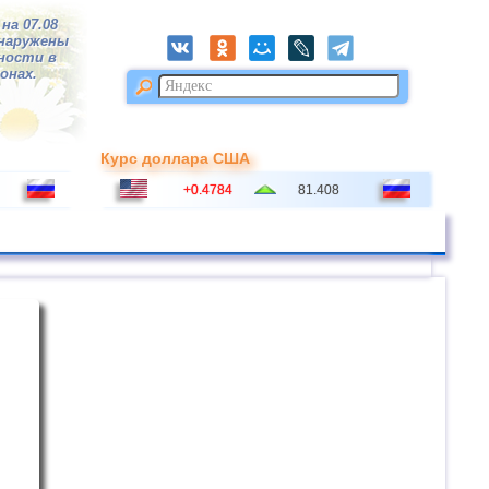
на 07.08
бнаружены
тности в
ионах.
Курс доллара США
+0.4784
81.408