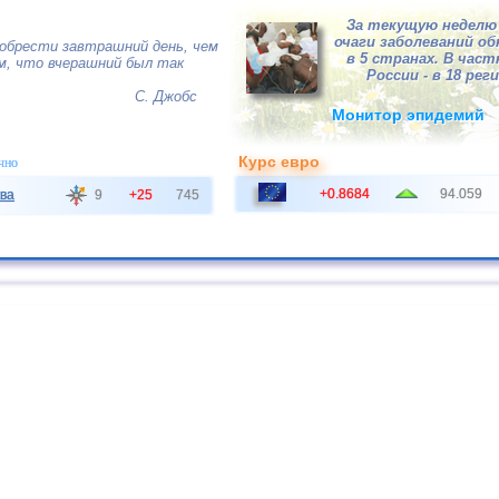
За текущую неделю 
очаги заболеваний о
обрести завтрашний день, чем
в 5 странах. В час
м, что вчерашний был так
России - в 18 рег
С. Джобс
Монитор эпидемий
Курс евро
чно
+0.8684
94.059
ва
9
+25
745