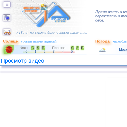
☰
Лучше взять и из
переживать о то
себе.
Солнце
Погода
- уровень невозмущенный
- малообла
Факт
G
S
R
Прогноз
G
S
R
-
Моск
0
1
2
3
4
5
Просмотр видео