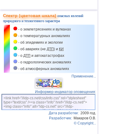
августа в северо-западных и западных районах
ливневый дождь, гроза, ветер 15-20 м/с, 10 августа
на арктическом побережье ветер 17-22 м/с. 9
августа на юге Бурятии ливневый дождь, гроза. 9-10
Спектр (цветовая шкала)
опасных явлений
августа в Забайкальском крае сильный дождь, гроза.
природного и техногенного характера
10 августа на севере Курильской гряды сильный
дождь.
- о землетрясениях и вулканах
- о температурных аномалиях
- об эпидемиях и экологии
- об авариях (не
ДТП
) и
КИ
- о
ДТП
и автокатастрофах
- о гидрологических аномалиях
- об атмосферных аномалиях
Применение...
Информер-индикатор оповещения:
<link href="//idp-cs.net/css/info.css" rel="stylesheet"
type="text/css" /><a class="info" href="//idp-cs.net/">
<img class="info" alt="idp-cs.net" src="//idp-
cs.net/pix/idpinfok_sm.gif" width=88 height=31 /></a>
Дата разработки:
2009 год.
Разработчик:
Макаров О.В.
© Copyright...