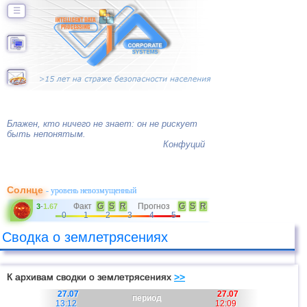
☰
Блажен, кто ничего не знает: он не рискует
быть непонятым.
Конфуций
Солнце
- уровень невозмущенный
Факт
G
S
R
Прогноз
G
S
R
3
-
1.67
0
1
2
3
4
5
Сводка о землетрясениях
К архивам сводки о землетрясениях
>>
27.07
27.07
период
13:12
12:09