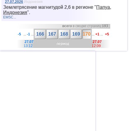
27.07.2026
Индонезия
Землетрясение магнитудой 2,6 в регионе "
Папуа,
Индонезия
".
EMSC...
всего
в сводке страниц
193
166
167
168
169
170
-5
...
-1
...
...
+1
...
+5
27.07
27.07
период
13:12
12:09