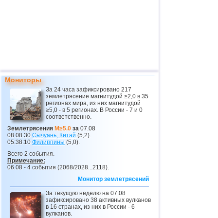
Мониторы
За 24 часа зафиксировано 217
землетрясение магнитудой ≥2,0 в 35
регионах мира, из них магнитудой
≥5,0 - в 5 регионах. В России - 7 и 0
соответственно.
Землетрясения
M≥5.0
за
07.08
08:08:30
Сычуань, Китай
(5,2).
05:38:10
Филиппины
(5,0).
Всего 2 события.
Примечание:
06.08 - 4 события (2068/2028...2118).
Монитор землетрясений
За текущую неделю на 07.08
зафиксировано 38 активных вулканов
в 16 странах, из них в России - 6
вулканов.