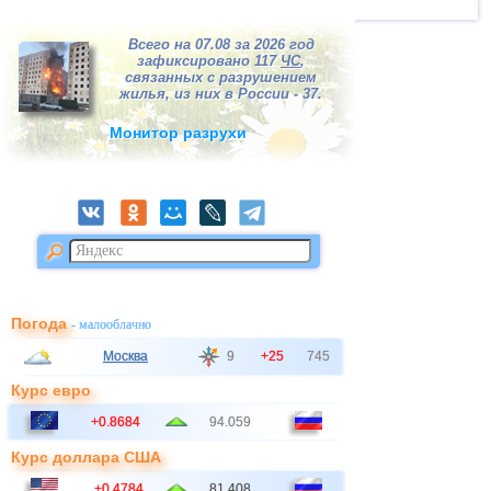
Всего на 07.08 за 2026 год
зафиксировано 117
ЧС
,
связанных с разрушением
жилья, из них в России - 37.
Монитор разрухи
Погода
- малооблачно
Москва
9
+25
745
Курс евро
+0.8684
94.059
Курс доллара США
+0.4784
81.408