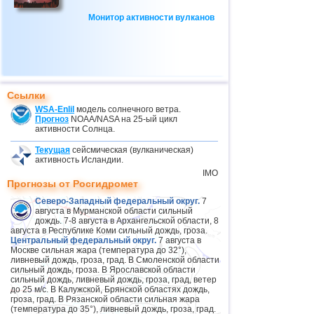
Монитор активности вулканов
Ссылки
WSA-Enlil
модель солнечного ветра.
Прогноз
NOAA/NASA на 25-ый цикл
активности Солнца.
Текущая
сейсмическая (вулканическая)
активность Исландии.
IMO
Прогнозы от Росгидромет
Северо-Западный федеральный округ.
7
августа в Мурманской области сильный
дождь. 7-8 августа в Архангельской области, 8
августа в Республике Коми сильный дождь, гроза.
Центральный федеральный округ.
7 августа в
Москве сильная жара (температура до 32°),
ливневый дождь, гроза, град. В Смоленской области
сильный дождь, гроза. В Ярославской области
сильный дождь, ливневый дождь, гроза, град, ветер
до 25 м/с. В Калужской, Брянской областях дождь,
гроза, град. В Рязанской области сильная жара
(температура до 35°), ливневый дождь, гроза, град.