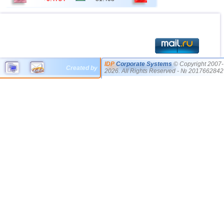
IDP
Corporate Systems
© Copyright 2007-
Created by
2026. All Rights Reserved - № 2017662842