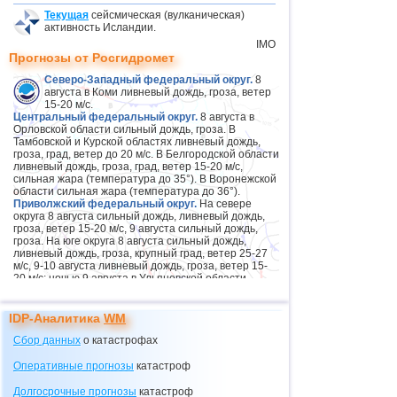
Текущая
сейсмическая (вулканическая)
активность Исландии.
IMO
Прогнозы от Росгидромет
Северо-Западный федеральный округ.
8
августа в Коми ливневый дождь, гроза, ветер
15-20 м/с.
Центральный федеральный округ.
8 августа в
Орловской области сильный дождь, гроза. В
Тамбовской и Курской областях ливневый дождь,
гроза, град, ветер до 20 м/с. В Белгородской области
ливневый дождь, гроза, град, ветер 15-20 м/с,
сильная жара (температура до 35°). В Воронежской
области сильная жара (температура до 36°).
Приволжский федеральный округ.
На севере
округа 8 августа сильный дождь, ливневый дождь,
гроза, ветер 15-20 м/с, 9 августа сильный дождь,
гроза. На юге округа 8 августа сильный дождь,
ливневый дождь, гроза, крупный град, ветер 25-27
м/с, 9-10 августа ливневый дождь, гроза, ветер 15-
20 м/с; ночью 9 августа в Ульяновской области
сильный дождь, ливневый дождь, гроза, крупный
град, ветер 25-27 м/с. В Пермском крае 8 августа
очень сильный дождь, сильный ливневый дождь,
IDP-Аналитика
WM
гроза, ветер 15-20 м/с, 9 августа на юге, 10 августа в
горах сильный дождь, гроза.
Сбор данных
о катастрофах
Южный федеральный округ.
Сильная жара 8
августа в Волгоградской, 8-9 августа в Астраханской
Оперативные прогнозы
катастроф
областях (температура до 42°). В Краснодарском
крае 8 августа сильная жара (температура до 39°),
Долгосрочные прогнозы
катастроф