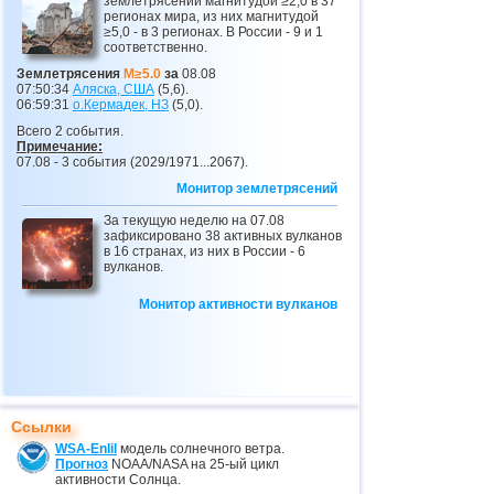
землетрясений магнитудой ≥2,0 в 37
регионах мира, из них магнитудой
≥5,0 - в 3 регионах. В России - 9 и 1
соответственно.
Землетрясения
M≥5.0
за
08.08
07:50:34
Аляска, США
(5,6).
06:59:31
о.Кермадек,
НЗ
(5,0).
Всего 2 события.
Примечание:
07.08 - 3 события (2029/1971...2067).
Монитор землетрясений
За текущую неделю на 07.08
зафиксировано 38 активных вулканов
в 16 странах, из них в России - 6
вулканов.
Монитор активности вулканов
Ссылки
WSA-Enlil
модель солнечного ветра.
Прогноз
NOAA/NASA на 25-ый цикл
активности Солнца.