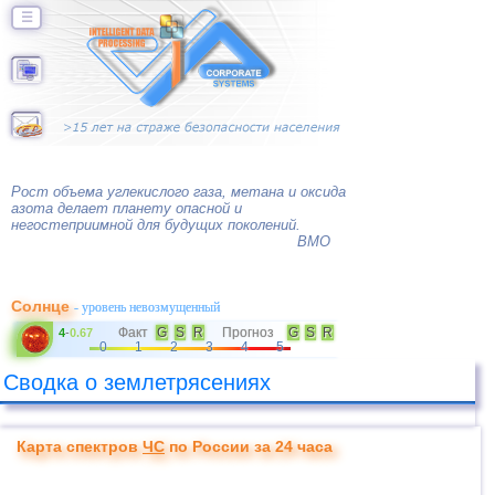
☰
Рост объема углекислого газа, метана и оксида
азота делает планету опасной и
негостеприимной для будущих поколений.
ВМО
Солнце
- уровень невозмущенный
Факт
G
S
R
Прогноз
G
S
R
4
-
0.67
0
1
2
3
4
5
Сводка о землетрясениях
Карта спектров
ЧС
по России за 24 часа