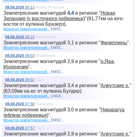
08.08.2026
08:13
Новая Зеландия
Землетрясение магнитудой
4,4
в регионе "
Новая
Зеландия (у восточного побережья)
"(91,77км на юго-
восток от вyлкана Бразерз).
Монитор землетрясений...
EMSC...
08.08.2026
08:10
Филиппины
Землетрясение магнитудой 3,1 в регионе "
Филиппины
".
Монитор землетрясений...
EMSC...
08.08.2026
08:03
Индонезия
Землетрясение магнитудой 2,9 в регионе "
о.Ява,
Индонезия
".
Монитор землетрясений...
EMSC...
08.08.2026
08:02
США
Землетрясение магнитудой 3,4 в регионе "
Алеутские о.
"
(63,09км на юг от вyлкана Булдир).
Монитор землетрясений...
USGS...
08.08.2026
07:58
Никарагуа
Землетрясение магнитудой 3,0 в регионе "
Никарагуа
(вблизи побережья)
".
Монитор землетрясений...
EMSC...
08.08.2026
07:57
США
Землетрясение магнитудой 2,9 в регионе "
Алеутские о.
"