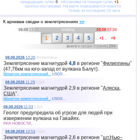
предыдущие сутки,
0
- обстановка за текущие сутки,
+1
-
прогноз обстановки). На карте показываются новости
только за последние 24 часа.
К архивам сводки о землетрясениях
>>
период
08.08
13:20
08.08
07:34
1
2
3
4
5
...
+1
...
+5
всего
в сводке страниц
204
08.08.2026
13:20
Филиппины
Землетрясение магнитудой
4,8
в регионе "
Филиппины
"
(47,76км на юго-запад от вyлкана Балут).
Монитор землетрясений...
USGS...
08.08.2026
11:29
США
Землетрясение магнитудой 2,9 в регионе "
Аляска,
США
".
Монитор землетрясений...
USGS...
08.08.2026
11:03
США
Геолог предупредила об угрозе для людей при
извержении вулкана на Гавайях.
РИА НОВОСТИ...
08.08.2026
10:53
США
Землетрясение магнитудой 2,6 в регионе "
шт.Нью–