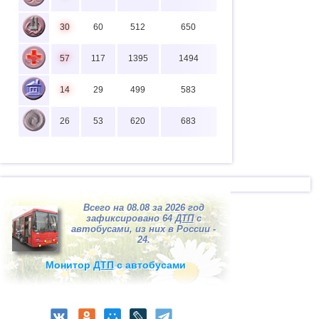
30
60
512
650
57
117
1395
1494
14
29
499
583
26
53
620
683
Всего на 08.08 за 2026 год
зафиксировано 64
ДТП
с
автобусами, из них в России -
24.
Монитор
ДТП
с автобусами