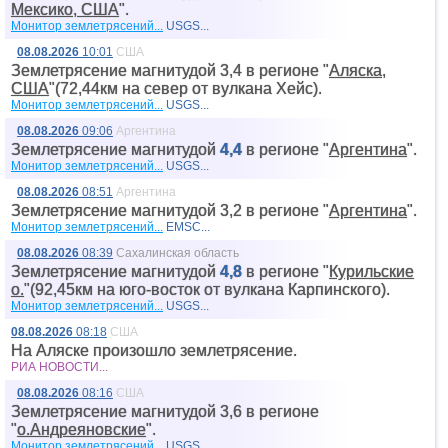
Мексико, США
".
Монитор землетрясений...
USGS...
08.08.2026
10:01
США
Землетрясение магнитудой 3,4 в регионе "
Аляска,
США
"(72,44км на север от вyлкана Хейс).
Монитор землетрясений...
USGS...
08.08.2026
09:06
Аргентина
Землетрясение магнитудой
4,4
в регионе "
Аргентина
".
Монитор землетрясений...
USGS...
08.08.2026
08:51
Аргентина
Землетрясение магнитудой 3,2 в регионе "
Аргентина
".
Монитор землетрясений...
EMSC...
08.08.2026
08:39
Сахалинская область
Землетрясение магнитудой
4,8
в регионе "
Курильские
о.
"(92,45км на юго-восток от вyлкана Карпинского).
Монитор землетрясений...
USGS...
08.08.2026
08:18
США
На Аляске произошло землетрясение.
РИА НОВОСТИ...
08.08.2026
08:16
США
Землетрясение магнитудой 3,6 в регионе
"
о.Андреяновские
".
Монитор землетрясений...
USGS...