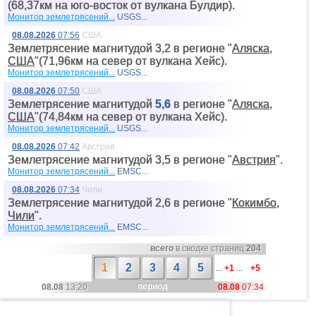
(68,37км на юго-восток от вyлкана Булдир).
Монитор землетрясений...
USGS...
08.08.2026
07:56
США
Землетрясение магнитудой 3,2 в регионе "
Аляска,
США
"(71,96км на север от вyлкана Хейс).
Монитор землетрясений...
USGS...
08.08.2026
07:50
США
Землетрясение магнитудой
5,6
в регионе "
Аляска,
США
"(74,84км на север от вyлкана Хейс).
Монитор землетрясений...
USGS...
08.08.2026
07:42
Австрия
Землетрясение магнитудой 3,5 в регионе "
Австрия
".
Монитор землетрясений...
EMSC...
08.08.2026
07:34
Чили
Землетрясение магнитудой 2,6 в регионе "
Кокимбо,
Чили
".
Монитор землетрясений...
EMSC...
всего
в сводке страниц
204
1
2
3
4
5
...
+1
...
+5
период
08.08
13:20
08.08
07:34