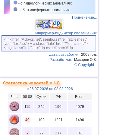
- о гидрологических аномалиях
- об атмосферных аномалиях
Применение...
Информер-индикатор оповещения:
<link href="//idp-cs.net/css/info.css" rel="stylesheet"
type="text/css" /><a class="info" href="//idp-cs.net/">
<img class="info" alt="idp-cs.net" src="//idp-
cs.net/pix/idpinfok_sm.gif" width=88 height=31 /></a>
Дата разработки:
2009 год.
Разработчик:
Макаров О.В.
© Copyright...
Статистика новостей о
ЧС
с 26.07.2026 по 08.08.2026
Час
08.08
Сутки
РФ
Всего
115
245
196
4079
49
102
1221
1496
7
22
217
341