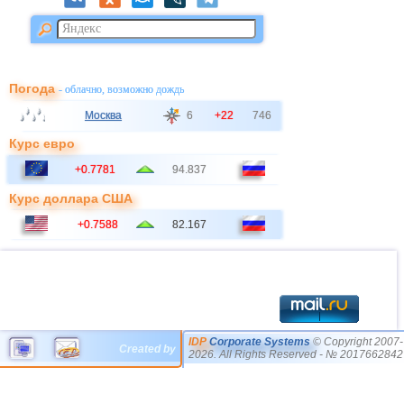
Погода
- облачно, возможно дождь
Москва
6
+22
746
Курс евро
+0.7781
94.837
Курс доллара США
+0.7588
82.167
IDP
Corporate Systems
© Copyright 2007-
Created by
2026. All Rights Reserved - № 2017662842