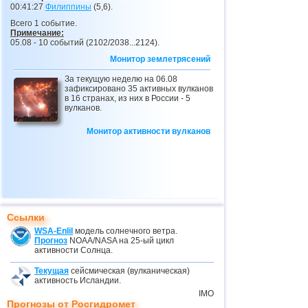
00:41:27
Филиппины
(5,6).
Всего 1 событие.
Примечание:
05.08 - 10 событий (2102/2038...2124).
Монитор землетрясений
За текущую неделю на 06.08
зафиксировано 35 активных вулканов
в 16 странах, из них в России - 5
вулканов.
Монитор активности вулканов
Ссылки
WSA-Enlil
модель солнечного ветра.
Прогноз
NOAA/NASA на 25-ый цикл
активности Солнца.
Текущая
сейсмическая (вулканическая)
активность Исландии.
IMO
Прогнозы от Росгидромет