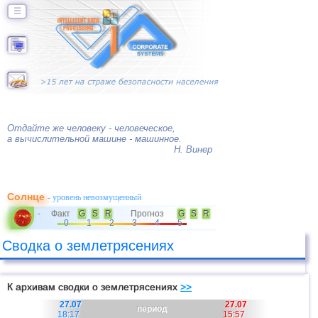
☰
Отдайте же человеку - человеческое,
а вычислительной машине - машинное.
Н. Винер
Солнце
- уровень невозмущенный
Факт
G
S
R
Прогноз
G
S
R
-
0
1
2
3
4
5
Сводка о землетрясениях
К архивам сводки о землетрясениях
>>
27.07
27.07
период
18:17
15:57