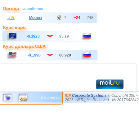
Погода
- малооблачно
Москва
7
+24
748
Курс евро
-0.3923
93.19
Курс доллара США
-0.1998
80.929
IDP
Corporate Systems
© Copyright 2007-
Created by
2026. All Rights Reserved - № 2017662842