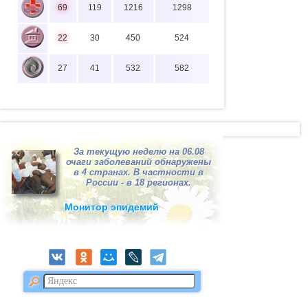
69
119
1216
1298
22
30
450
524
27
41
532
582
За текущую неделю на 06.08
очаги заболеваний обнаружены
в 4 странах. В частности в
России - в 18 регионах.
Монитор эпидемий