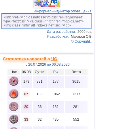
Информер-индикатор оповещения:
<link href="//idp-cs.net/css/info.css" rel="stylesheet"
type="text/css" /><a class="info" href="//idp-cs.net/">
<img class="info" alt="idp-cs.net" src="//idp-
cs.net/pix/idpinfok_sm.gif" width=88 height=31 /></a>
Дата разработки:
2009 год.
Разработчик:
Макаров О.В.
© Copyright...
Статистика новостей о
ЧС
с 26.07.2026 по 06.08.2026
Час
06.08
Сутки
РФ
Всего
173
331
177
3615
67
133
1062
1317
20
36
181
281
33
62
435
552