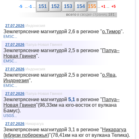
151
152
153
154
155
-5
...
-1
...
...
+1
...
+5
всего
в сводке страниц
181
27.07.2026
Индонезия
Землетрясение магнитудой 2,6 в регионе "
о.Тимор
".
EMSC...
27.07.2026
Папуа-Новая Гвинея
Землетрясение магнитудой 2,5 в регионе "
Папуа–
Новая Гвинея
".
EMSC...
27.07.2026
Индонезия
Землетрясение магнитудой 2,5 в регионе "
о.Ява,
Индонезия
".
EMSC...
27.07.2026
Папуа-Новая Гвинея
Землетрясение магнитудой
5,1
в регионе "
Папуа–
Новая Гвинея
"(98,33км на юго-восток от вyлкана
Бамус).
USGS...
27.07.2026
Никарагуа
Землетрясение магнитудой 3,1 в регионе "
Никарагуа
(вблизи побережья)
"(78,41км на юг от вyлкана Телика).