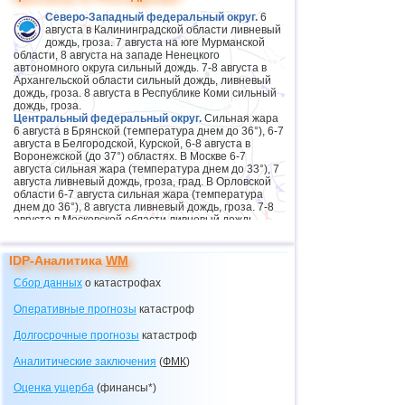
Северо-Западный федеральный округ.
6
августа в Калининградской области ливневый
дождь, гроза. 7 августа на юге Мурманской
области, 8 августа на западе Ненецкого
автономного округа сильный дождь. 7-8 августа в
Архангельской области сильный дождь, ливневый
дождь, гроза. 8 августа в Республике Коми сильный
дождь, гроза.
Центральный федеральный округ.
Сильная жара
6 августа в Брянской (температура днем до 36°), 6-7
августа в Белгородской, Курской, 6-8 августа в
Воронежской (до 37°) областях. В Москве 6-7
августа сильная жара (температура днем до 33°), 7
августа ливневый дождь, гроза, град. В Орловской
области 6-7 августа сильная жара (температура
днем до 36°), 8 августа ливневый дождь, гроза. 7-8
августа в Московской области ливневый дождь,
гроза, град. 8 августа в Тамбовской области
ливневый дождь, гроза, ветер 15-20 м/с.
Приволжский федеральный округ.
8 августа на
IDP-Аналитика
WM
юге Пермского края сильный дождь, гроза.
Южный федеральный округ.
Сбор данных
о катастрофах
6-9 августа в Крыму
аномально жаркая погода (температура днем до
37°). 6-9 августа в Ростовской области сильная жара
Оперативные прогнозы
катастроф
(температура днем до 40°).
Северо-Кавказский федеральный округ.
6 августа
Долгосрочные прогнозы
катастроф
в Северной Осетии сильный дождь, гроза; в
Дагестане сильный дождь, ливневый дождь, гроза,
Аналитические заключения
(
ФМК
)
град, ветер до 22 м/с.
ДНР, ЛНР, Запорожская и Херсонская области.
Оценка ущерба
(финансы*)
Сильная жара 6-7 августа в Луганской Народной