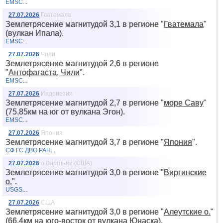
EMSC...
27.07.2026
Гватемала
Землетрясение магнитудой 3,1 в регионе "
Гватемала
"
(вулкан Ипала).
EMSC...
27.07.2026
Чили
Землетрясение магнитудой 2,6 в регионе
"
Антофагаста, Чили
".
EMSC...
27.07.2026
Индонезия
Землетрясение магнитудой 2,7 в регионе "
море Саву
"
(75,85км на юг от вyлкана Эгон).
EMSC...
27.07.2026
Япония
Землетрясение магнитудой 3,7 в регионе "
Япония
".
СФ ГС ДВО РАН...
27.07.2026
о.Виргинии (США)
Землетрясение магнитудой 3,0 в регионе "
Виргинские
о.
".
USGS...
27.07.2026
США
Землетрясение магнитудой 3,0 в регионе "
Алеутские о.
"
(66,4км на юго-восток от вyлкана Юнаска).