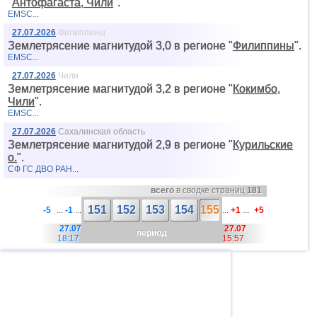
"
Антофагаста, Чили
".
EMSC...
27.07.2026
Филиппины
Землетрясение магнитудой 3,0 в регионе "
Филиппины
".
EMSC...
27.07.2026
Чили
Землетрясение магнитудой 3,2 в регионе "
Кокимбо,
Чили
".
EMSC...
27.07.2026
Сахалинская область
Землетрясение магнитудой 2,9 в регионе "
Курильские
о.
".
СФ ГС ДВО РАН...
всего
в сводке страниц
181
151
152
153
154
155
-5
...
-1
...
...
+1
...
+5
27.07
27.07
период
18:17
15:57