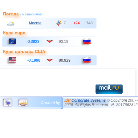
Погода
- малооблачно
Москва
7
+24
748
Курс евро
-0.3923
93.19
Курс доллара США
-0.1998
80.929
IDP
Corporate Systems
© Copyright 2007-
Created by
2026. All Rights Reserved - № 2017662842