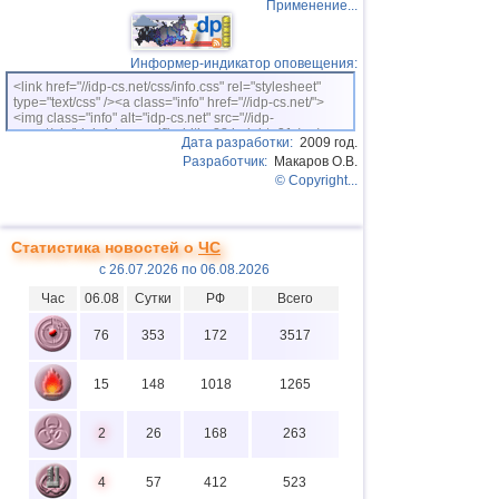
Применение...
Информер-индикатор оповещения:
<link href="//idp-cs.net/css/info.css" rel="stylesheet"
type="text/css" /><a class="info" href="//idp-cs.net/">
<img class="info" alt="idp-cs.net" src="//idp-
cs.net/pix/idpinfok_sm.gif" width=88 height=31 /></a>
Дата разработки:
2009 год.
Разработчик:
Макаров О.В.
© Copyright...
Статистика новостей о
ЧС
с 26.07.2026 по 06.08.2026
Час
06.08
Сутки
РФ
Всего
76
353
172
3517
15
148
1018
1265
2
26
168
263
4
57
412
523