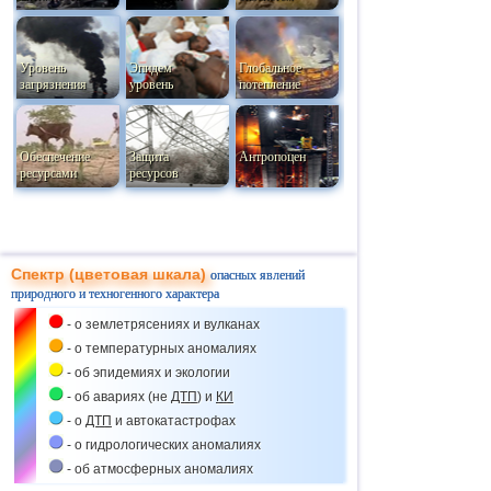
Уровень
Эпидем
Глобальное
загрязнения
уровень
потепление
Обеспечение
Защита
Антропоцен
ресурсами
ресурсов
Спектр (цветовая шкала)
опасных явлений
природного и техногенного характера
- о землетрясениях и вулканах
- о температурных аномалиях
- об эпидемиях и экологии
- об авариях (не
ДТП
) и
КИ
- о
ДТП
и автокатастрофах
- о гидрологических аномалиях
- об атмосферных аномалиях