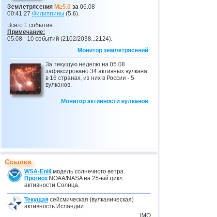
Землетрясения
M≥5.0
за
06.08
00:41:27
Филиппины
(5,6).
Всего 1 событие.
Примечание:
05.08 - 10 событий (2102/2038...2124).
Монитор землетрясений
За текущую неделю на 05.08
зафиксировано 34 активных вулкана
в 16 странах, из них в России - 5
вулканов.
Монитор активности вулканов
Ссылки
WSA-Enlil
модель солнечного ветра.
Прогноз
NOAA/NASA на 25-ый цикл
активности Солнца.
Текущая
сейсмическая (вулканическая)
активность Исландии.
IMO