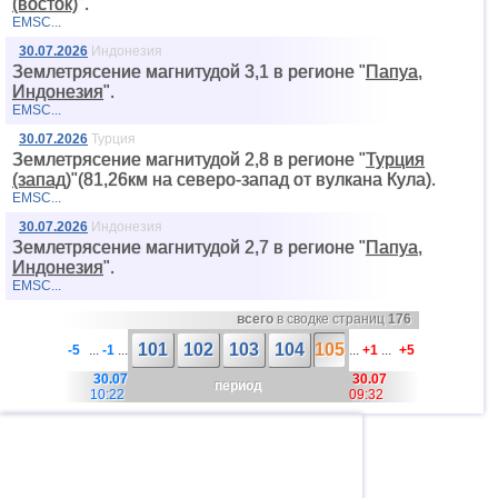
(восток)
".
EMSC...
30.07.2026
Индонезия
Землетрясение магнитудой 3,1 в регионе "
Папуа,
Индонезия
".
EMSC...
30.07.2026
Турция
Землетрясение магнитудой 2,8 в регионе "
Турция
(запад)
"(81,26км на северо-запад от вyлкана Кула).
EMSC...
30.07.2026
Индонезия
Землетрясение магнитудой 2,7 в регионе "
Папуа,
Индонезия
".
EMSC...
всего
в сводке страниц
176
101
102
103
104
105
-5
...
-1
...
...
+1
...
+5
30.07
30.07
период
10:22
09:32