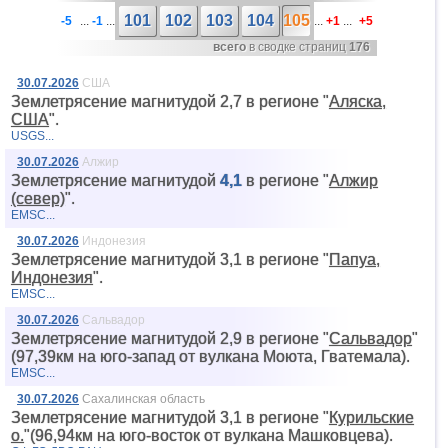
101
102
103
104
105
-5
...
-1
...
...
+1
...
+5
всего
в сводке страниц
176
30.07.2026
США
Землетрясение магнитудой 2,7 в регионе "
Аляска,
США
".
USGS...
30.07.2026
Алжир
Землетрясение магнитудой
4,1
в регионе "
Алжир
(север)
".
EMSC...
30.07.2026
Индонезия
Землетрясение магнитудой 3,1 в регионе "
Папуа,
Индонезия
".
EMSC...
30.07.2026
Сальвадор
Землетрясение магнитудой 2,9 в регионе "
Сальвадор
"
(97,39км на юго-запад от вyлкана Моюта, Гватемала).
EMSC...
30.07.2026
Сахалинская область
Землетрясение магнитудой 3,1 в регионе "
Курильские
о.
"(96,94км на юго-восток от вyлкана Машковцева).