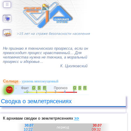
☰
Не признаю я технического прогресса, если он
превосходит процесс нравственный… Для
человечества нужна не техника, а моральный
прогресс и здоровье…
К. Циолковский
Солнце
- уровень невозмущенный
Факт
G
S
R
Прогноз
G
S
R
-
0
1
2
3
4
5
Сводка о землетрясениях
К архивам сводки о землетрясениях
>>
30.07
30.07
период
10:22
09:32