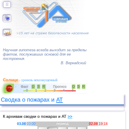
☰
Научная гипотеза всегда выходит за пределы
фактов, послуживших основой для ее
построения.
В. Вернадский
Солнце
- уровень невозмущенный
Факт
G
S
R
Прогноз
G
S
R
-
0
1
2
3
4
5
Сводка о пожарах и
АТ
К архивам сводки о пожарах и АТ
>>
период
03.08
03:00
02.08
19:18