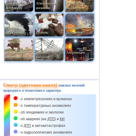
Сейсмическая
Атмосферные
Функционал
активность
аномалии
экосистем
Уровень
Эпидем
Глобальное
загрязнения
уровень
потепление
Обеспечение
Защита
Антропоцен
ресурсами
ресурсов
Спектр (цветовая шкала)
опасных явлений
природного и техногенного характера
- о землетрясениях и вулканах
- о температурных аномалиях
- об эпидемиях и экологии
- об авариях (не
ДТП
) и
КИ
- о
ДТП
и автокатастрофах
- о гидрологических аномалиях