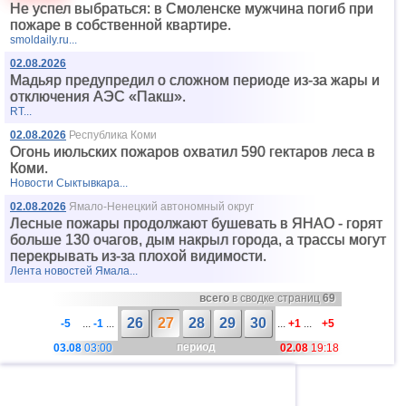
Не успел выбраться: в Смоленске мужчина погиб при
пожаре в собственной квартире.
smoldaily.ru...
02.08.2026
Мадьяр предупредил о сложном периоде из-за жары и
отключения АЭС «Пакш».
RT...
02.08.2026
Республика Коми
Огонь июльских пожаров охватил 590 гектаров леса в
Коми.
Новости Сыктывкара...
02.08.2026
Ямало-Ненецкий автономный округ
Лесные пожары продолжают бушевать в ЯНАО - горят
больше 130 очагов, дым накрыл города, а трассы могут
перекрывать из-за плохой видимости.
Лента новостей Ямала...
всего
в сводке страниц
69
26
27
28
29
30
-5
...
-1
...
...
+1
...
+5
период
03.08
03:00
02.08
19:18