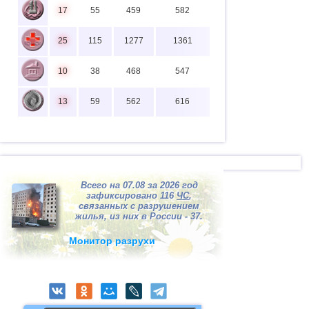
17
55
459
582
25
115
1277
1361
10
38
468
547
13
59
562
616
Всего на 07.08 за 2026 год
зафиксировано 116
ЧС
,
связанных с разрушением
жилья, из них в России - 37.
Монитор разрухи