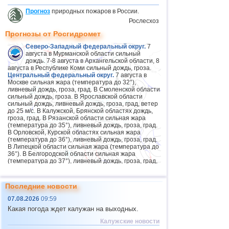
Прогноз
природных пожаров в России.
Рослесхоз
Прогнозы от Росгидромет
Северо-Западный федеральный округ.
7
августа в Мурманской области сильный
дождь. 7-8 августа в Архангельской области, 8
августа в Республике Коми сильный дождь, гроза.
Центральный федеральный округ.
7 августа в
Москве сильная жара (температура до 32°),
ливневый дождь, гроза, град. В Смоленской области
сильный дождь, гроза. В Ярославской области
сильный дождь, ливневый дождь, гроза, град, ветер
до 25 м/с. В Калужской, Брянской областях дождь,
гроза, град. В Рязанской области сильная жара
(температура до 35°), ливневый дождь, гроза, град.
В Орловской, Курской областях сильная жара
(температура до 36°), ливневый дождь, гроза, град.
В Липецкой области сильная жара (температура до
36°). В Белгородской области сильная жара
(температура до 37°), ливневый дождь, гроза, град,
ветер 15-20 м/с. 7-8 августа в Московской области
ливневый дождь, гроза, 7 августа град. В
Воронежской области сильная жара (температура
Последние новости
до 37°), 7 августа дождь, гроза, град.
Приволжский федеральный округ.
7 августа в
07.08.2026
09:59
Пензенской области дождь, гроза, град, ветер 15-20
Какая погода ждет калужан на выходных.
м/с. 8 августа на юге округа ливневый дождь, гроза,
град, ветер 15-20 м/с. 8-9 августа в Пермском крае
Калужские новости
сильный дождь, гроза. 9 августа в Татарстане