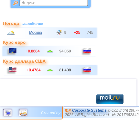
Погода
- малооблачно
Москва
9
+25
745
Курс евро
+0.8684
94.059
Курс доллара США
+0.4784
81.408
IDP
Corporate Systems
© Copyright 2007-
Created by
2026. All Rights Reserved - № 2017662842