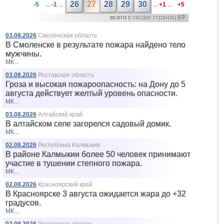
26
27
28
29
30
-5
...
-1
...
...
+1
...
+5
всего
в сводке страниц
69
03.08.2026
Смоленская область
В Смоленске в результате пожара найдено тело
мужчины.
МК...
03.08.2026
Ростовская область
Гроза и высокая пожароопасность: на Дону до 5
августа действует желтый уровень опасности.
МК...
03.08.2026
Алтайский край
В алтайском селе загорелся садовый домик.
МК...
02.08.2026
Республика Калмыкия
В районе Калмыкии более 50 человек принимают
участие в тушении степного пожара.
МК...
02.08.2026
Красноярский край
В Красноярске 3 августа ожидается жара до +32
градусов.
МК...