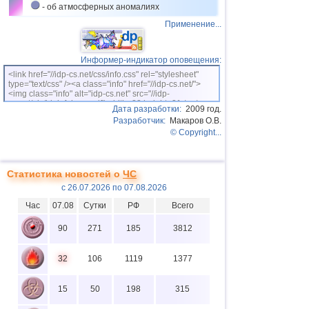
- об атмосферных аномалиях
Применение...
Информер-индикатор оповещения:
<link href="//idp-cs.net/css/info.css" rel="stylesheet"
type="text/css" /><a class="info" href="//idp-cs.net/">
<img class="info" alt="idp-cs.net" src="//idp-
cs.net/pix/idpinfok_sm.gif" width=88 height=31 /></a>
Дата разработки:
2009 год.
Разработчик:
Макаров О.В.
© Copyright...
Статистика новостей о
ЧС
с 26.07.2026 по 07.08.2026
Час
07.08
Сутки
РФ
Всего
90
271
185
3812
32
106
1119
1377
15
50
198
315