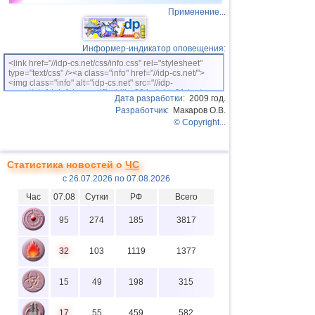
Применение...
Информер-индикатор оповещения:
<link href="//idp-cs.net/css/info.css" rel="stylesheet"
type="text/css" /><a class="info" href="//idp-cs.net/">
<img class="info" alt="idp-cs.net" src="//idp-
cs.net/pix/idpinfok_sm.gif" width=88 height=31 /></a>
Дата разработки:
2009 год.
Разработчик:
Макаров О.В.
© Copyright...
Статистика новостей о
ЧС
с 26.07.2026 по 07.08.2026
Час
07.08
Сутки
РФ
Всего
95
274
185
3817
32
103
1119
1377
15
49
198
315
17
55
459
582