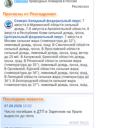
Прогноз
природных пожаров в России.
Рослесхоз
Прогнозы от Росгидромет
Северо-Западный федеральный округ.
7
августа в Мурманской области сильный
дождь. 7-8 августа в Архангельской области, 8
августа в Республике Коми сильный дождь, гроза.
Центральный федеральный округ.
7 августа в
Москве сильная жара (температура до 32°),
ливневый дождь, гроза, град. В Смоленской области
сильный дождь, гроза. В Ярославской области
сильный дождь, ливневый дождь, гроза, град, ветер
до 25 м/с. В Калужской, Брянской областях дождь,
гроза, град. В Рязанской области сильная жара
(температура до 35°), ливневый дождь, гроза, град.
В Орловской, Курской областях сильная жара
(температура до 36°), ливневый дождь, гроза, град.
В Липецкой области сильная жара (температура до
36°). В Белгородской области сильная жара
(температура до 37°), ливневый дождь, гроза, град,
ветер 15-20 м/с. 7-8 августа в Московской области
ливневый дождь, гроза, 7 августа град. В
Воронежской области сильная жара (температура
Последние новости
до 37°), 7 августа дождь, гроза, град.
Приволжский федеральный округ.
7 августа в
07.08.2026
10:02
Пензенской области дождь, гроза, град, ветер 15-20
Число погибших в ДТП в Заречном на Урале
м/с. 8 августа на юге округа ливневый дождь, гроза,
выросло до пяти.
град, ветер 15-20 м/с. 8-9 августа в Пермском крае
сильный дождь, гроза. 9 августа в Татарстане
ИТАР-ТАСС
сильный дождь, гроза, град, ветер 15-20 м/с.