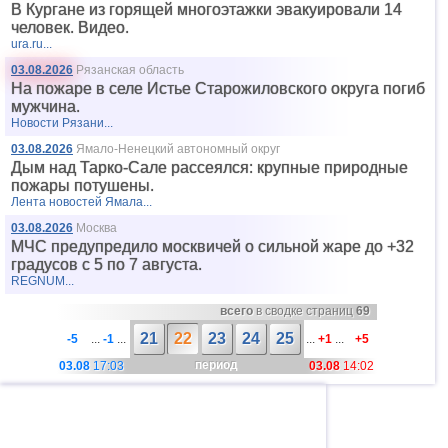
В Кургане из горящей многоэтажки эвакуировали 14
человек. Видео.
ura.ru...
03.08.2026
Рязанская область
На пожаре в селе Истье Старожиловского округа погиб
мужчина.
Новости Рязани...
03.08.2026
Ямало-Ненецкий автономный округ
Дым над Тарко-Сале рассеялся: крупные природные
пожары потушены.
Лента новостей Ямала...
03.08.2026
Москва
МЧС предупредило москвичей о сильной жаре до +32
градусов с 5 по 7 августа.
REGNUM...
всего
в сводке страниц
69
21
22
23
24
25
-5
...
-1
...
...
+1
...
+5
период
03.08
17:03
03.08
14:02