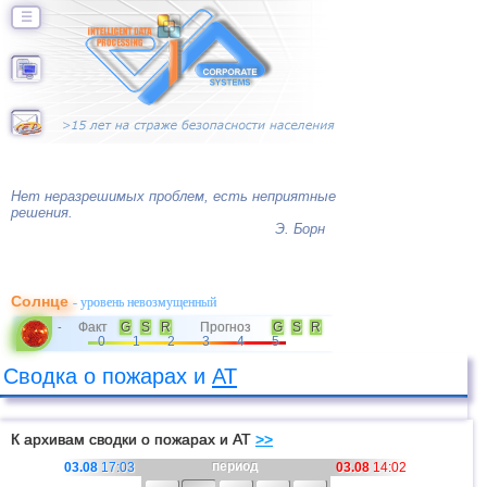
☰
Нет неразрешимых проблем, есть неприятные
решения.
Э. Борн
Солнце
- уровень невозмущенный
Факт
G
S
R
Прогноз
G
S
R
-
0
1
2
3
4
5
Сводка о пожарах и
АТ
К архивам сводки о пожарах и АТ
>>
период
03.08
17:03
03.08
14:02