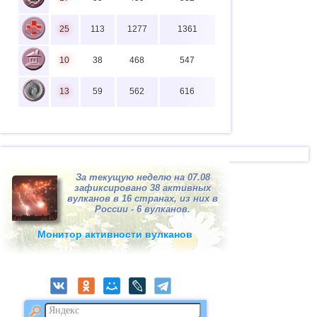
25
113
1277
1361
10
38
468
547
13
59
562
616
За текущую неделю на 07.08
зафиксировано 38 активных
вулканов в 16 странах, из них в
России - 6 вулканов.
Монитор активности вулканов