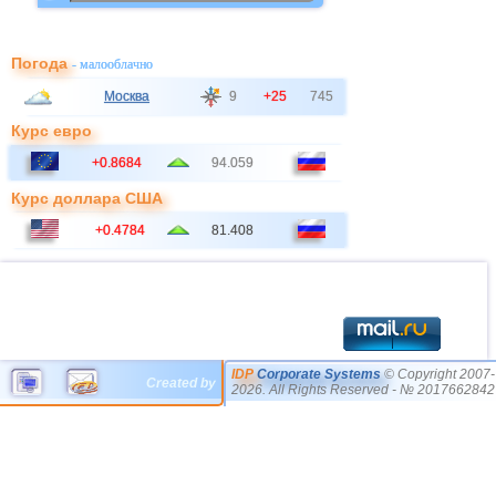
Погода
- малооблачно
Москва
9
+25
745
Курс евро
+0.8684
94.059
Курс доллара США
+0.4784
81.408
IDP
Corporate Systems
© Copyright 2007-
Created by
2026. All Rights Reserved - № 2017662842