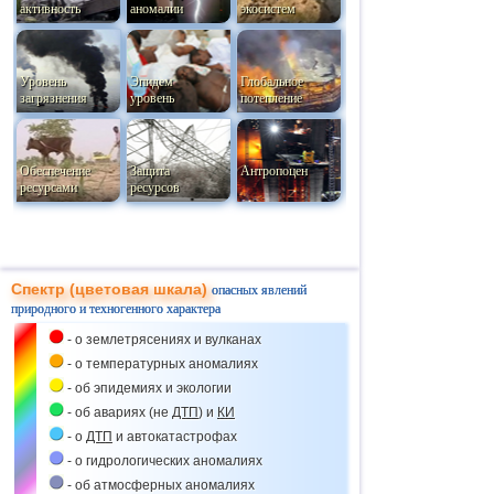
активность
аномалии
экосистем
Уровень
Эпидем
Глобальное
загрязнения
уровень
потепление
Обеспечение
Защита
Антропоцен
ресурсами
ресурсов
Спектр (цветовая шкала)
опасных явлений
природного и техногенного характера
- о землетрясениях и вулканах
- о температурных аномалиях
- об эпидемиях и экологии
- об авариях (не
ДТП
) и
КИ
- о
ДТП
и автокатастрофах
- о гидрологических аномалиях
- об атмосферных аномалиях