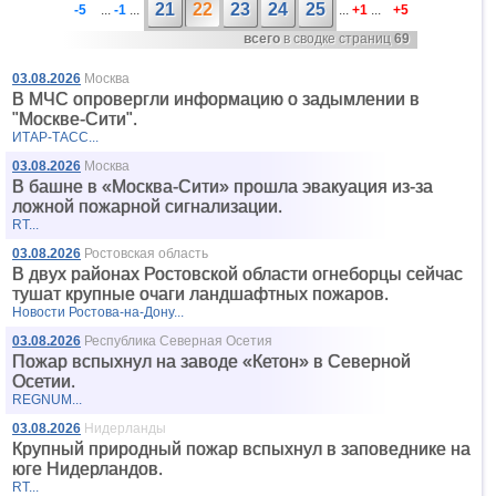
21
22
23
24
25
-5
...
-1
...
...
+1
...
+5
всего
в сводке страниц
69
03.08.2026
Москва
В МЧС опровергли информацию о задымлении в
"Москве-Сити".
ИТАР-ТАСС...
03.08.2026
Москва
В башне в «Москва-Сити» прошла эвакуация из-за
ложной пожарной сигнализации.
RT...
03.08.2026
Ростовская область
В двух районах Ростовской области огнеборцы сейчас
тушат крупные очаги ландшафтных пожаров.
Новости Ростова-на-Дону...
03.08.2026
Республика Северная Осетия
Пожар вспыхнул на заводе «Кетон» в Северной
Осетии.
REGNUM...
03.08.2026
Нидерланды
Крупный природный пожар вспыхнул в заповеднике на
юге Нидерландов.
RT...