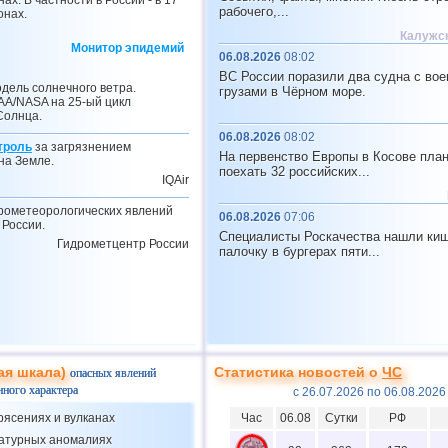
нах. В частности в России - в 17
рабочего,...
онах.
Калужск
Монитор эпидемий
06.08.2026
08:02
ВС России поразили два судна с во
дель солнечного ветра.
грузами в Чёрном море.
A/NASA на 25-ый цикл
Солнца.
06.08.2026
08:02
троль
за загрязнением
На первенство Европы в Косове пла
на Земле.
поехать 32 российских...
IQAir
рометеорологических явлений
06.08.2026
07:06
 России.
Специалисты Роскачества нашли ки
Гидрометцентр России
палочку в бургерах пяти...
ая шкала)
Статистика новостей о
ЧС
опасных явлений
нного характера
с 26.07.2026 по 06.08.2026
рясениях и вулканах
Час
06.08
Сутки
РФ
ратурных аномалиях