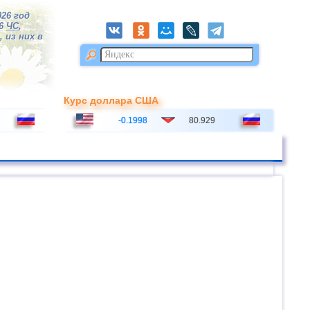
026 год
16
ЧС
,
 из них в
Курс доллара США
-0.1998
80.929