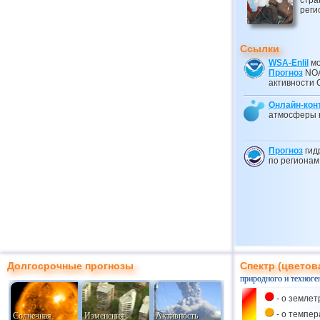
стра
реги
Ссылки
WSA-Enlil
мо
Прогноз
NOA
активности 
Онлайн-кон
атмосферы 
Прогноз
гид
по регионам
Долгосрочные прогнозы
Спектр (цветов
природного и техноге
- о землет
- о темпе
Солнечная
Изменения
Активность