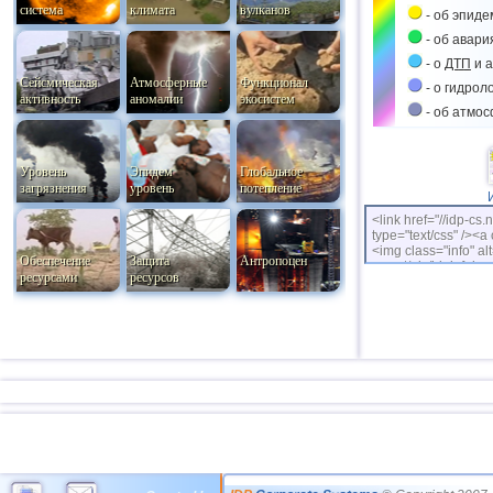
система
климата
вулканов
- об эпиде
- об авари
- о
ДТП
и а
Сейсмическая
Атмосферные
Функционал
- о гидрол
активность
аномалии
экосистем
- об атмо
Уровень
Эпидем
Глобальное
загрязнения
уровень
потепление
<link href="//idp-cs.
type="text/css" /><a 
<img class="info" alt
Обеспечение
Защита
Антропоцен
cs.net/pix/idpinfok_
ресурсами
ресурсов