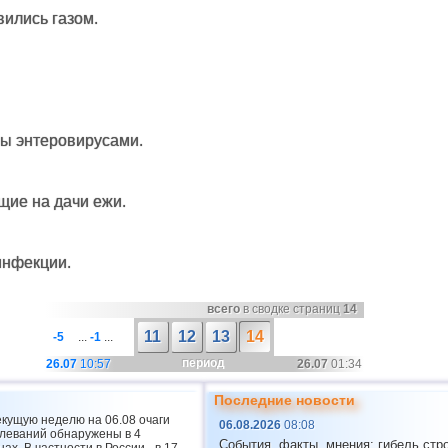
вились газом.
ы энтеровирусами.
ие на дачи ежи.
инфекции.
всего
в сводке страниц
14
11
12
13
14
-5
...
-1
...
период
26.07
10:57
26.07
01:34
Последние новости
екущую неделю на 06.08 очаги
06.08.2026
08:08
леваний обнаружены в 4
События, факты, мнения: гибель стр