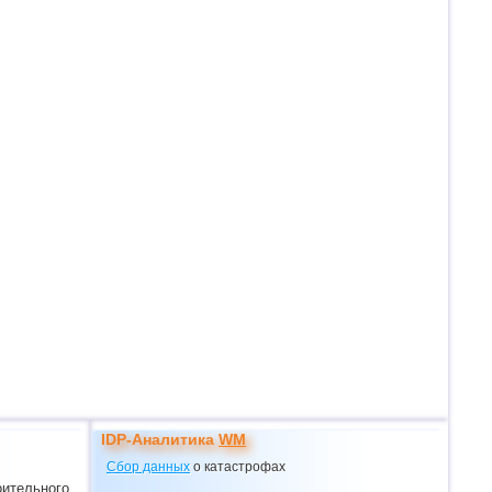
IDP-Аналитика
WM
Сбор данных
о катастрофах
оительного