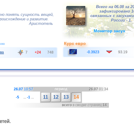
Всего на 06.08 за 2
зафиксировано 
жно понять сущность вещей,
связанных с засухами,
происхождение и развитие.
России - 1.
Аристотель
Монитор засух
Курс евро
чно
-0.3923
93.19
ва
7
+24
748
период
26.07
10:57
26.07
01:34
11
12
13
14
-5
...
-1
...
всего
в сводке страниц
14
етей.