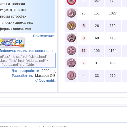
92
362
172
миях и экологии
ях (не
ДТП
) и
КИ
25
151
1027
втокатастрофах
огических аномалиях
5
26
169
сферных аномалиях
Применение...
8
60
416
Информер-индикатор оповещения:
17
106
1164
net/css/info.css" rel="stylesheet"
class="info" href="//idp-cs.net/">
7
31
436
="idp-cs.net" src="//idp-
sm.gif" width=88 height=31 /></a>
Дата разработки:
2009 год.
Разработчик:
Макаров О.В.
4
33
510
© Copyright...