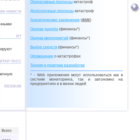
Оперативные прогнозы
катастроф
Долгосрочные прогнозы
катастроф
ие новости
Аналитические заключения
(
ФМК
)
енными
Оценка ущерба
(финансы*)
RT
Оценка мероприятий
(финансы*)
Выбор средств
(финансы*)
нируют
Оповещение
о катастрофах
ИТАР-ТАСС
Теория и практика разработки
шечную
* - Web приложения могут использоваться как в
системе мониторинга, так и автономно на
предприятиях и в жизни людей
REGNUM
Всего