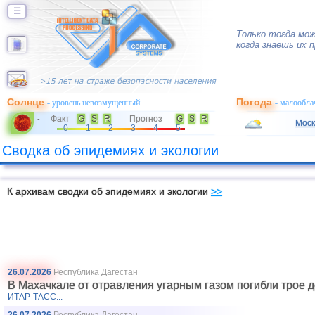
☰
Только тогда мо
когда знаешь их 
Солнце
Погода
- уровень невозмущенный
- малообла
Факт
G
S
R
Прогноз
G
S
R
-
Моск
0
1
2
3
4
5
Сводка об эпидемиях и экологии
К архивам сводки об эпидемиях и экологии
>>
26.07.2026
Республика Дагестан
В Махачкале от отравления угарным газом погибли трое д
ИТАР-ТАСС...