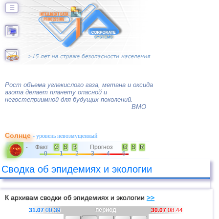
☰
Рост объема углекислого газа, метана и оксида
азота делает планету опасной и
негостеприимной для будущих поколений.
ВМО
Солнце
- уровень невозмущенный
Факт
G
S
R
Прогноз
G
S
R
-
0
1
2
3
4
5
Сводка об эпидемиях и экологии
К архивам сводки об эпидемиях и экологии
>>
период
31.07
00:39
30.07
08:44