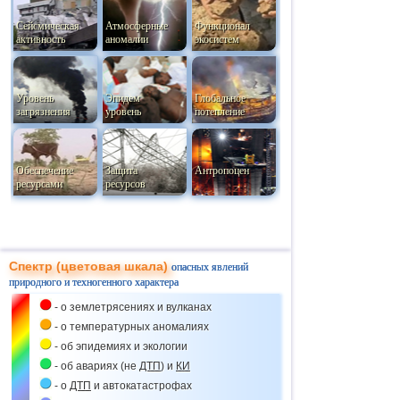
Сейсмическая
Атмосферные
Функционал
активность
аномалии
экосистем
Уровень
Эпидем
Глобальное
загрязнения
уровень
потепление
Обеспечение
Защита
Антропоцен
ресурсами
ресурсов
Спектр (цветовая шкала)
опасных явлений
природного и техногенного характера
- о землетрясениях и вулканах
- о температурных аномалиях
- об эпидемиях и экологии
- об авариях (не
ДТП
) и
КИ
- о
ДТП
и автокатастрофах