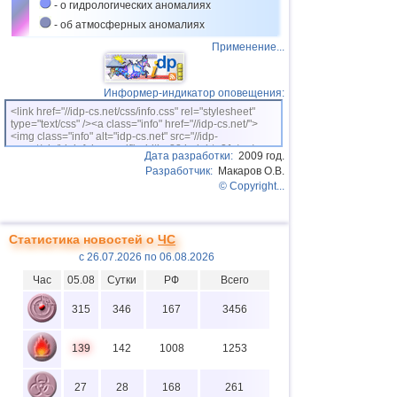
- о гидрологических аномалиях
- об атмосферных аномалиях
Применение...
Информер-индикатор оповещения:
<link href="//idp-cs.net/css/info.css" rel="stylesheet"
type="text/css" /><a class="info" href="//idp-cs.net/">
<img class="info" alt="idp-cs.net" src="//idp-
cs.net/pix/idpinfok_sm.gif" width=88 height=31 /></a>
Дата разработки:
2009 год.
Разработчик:
Макаров О.В.
© Copyright...
Статистика новостей о
ЧС
с 26.07.2026 по 06.08.2026
Час
05.08
Сутки
РФ
Всего
315
346
167
3456
139
142
1008
1253
27
28
168
261