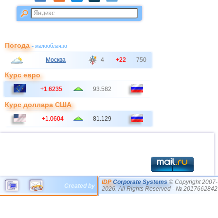
Погода
- малооблачно
Москва
4
+22
750
Курс евро
+1.6235
93.582
Курс доллара США
+1.0604
81.129
IDP
Corporate Systems
© Copyright 2007-
Created by
2026. All Rights Reserved - № 2017662842