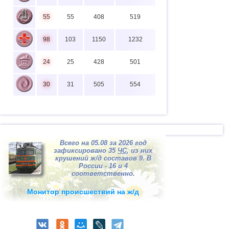
55
55
408
519
98
103
1150
1232
24
25
428
501
30
31
505
554
Всего на 05.08 за 2026 год
зафиксировано 35
ЧС
, из них
крушений ж/д составов 9. В
России - 16 и 4
соответственно.
Монитор происшествий на ж/д