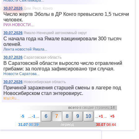
Новости Сыктывкара...
30.07.2026
Дем. Респ. Конго
Число жертв Эболы в ДР Конго превысило 1,5 тысячи
человек.
РИА НОВОСТИ...
30.07.2026
Ямало-Ненецкий автономный округ
С начала года на Ямале вакцинировали 300 тысяч
оленей.
Лента новостей Ямала...
30.07.2026
Саратовская область
В Саратовской области выросло число отравлений
грибами: за полгода зафиксировано три случая.
Новости Саратова...
30.07.2026
Новосибирская область
Причиной заражения старшей смены в лагере под
Новосибирском стал энтеровирус.
Mail.Ru...
всего
в сводке страниц
14
6
7
8
9
10
-5
...
-1
...
...
+1
...
+5
период
31.07
00:39
30.07
08:44