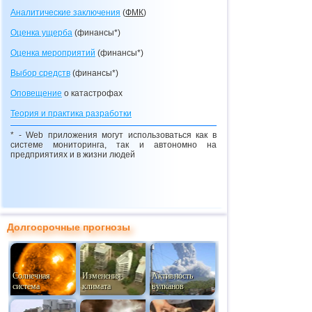
Аналитические заключения
(
ФМК
)
Оценка ущерба
(финансы*)
Оценка мероприятий
(финансы*)
Выбор средств
(финансы*)
Оповещение
о катастрофах
Теория и практика разработки
* - Web приложения могут использоваться как в
системе мониторинга, так и автономно на
предприятиях и в жизни людей
Долгосрочные прогнозы
Солнечная
Изменения
Активность
система
климата
вулканов