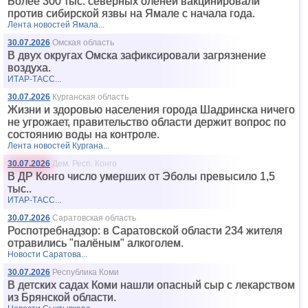
Более 300 тыс. северных оленей вакцинировали
против сибирской язвы на Ямале с начала года.
Лента новостей Ямала...
30.07.2026
Омская область
В двух округах Омска зафиксировали загрязнение
воздуха.
ИТАР-ТАСС...
30.07.2026
Курганская область
Жизни и здоровью населения города Шадринска ничего
не угрожает, правительство области держит вопрос по
состоянию воды на контроле.
Лента новостей Кургана...
30.07.2026
Дем. Респ. Конго
В ДР Конго число умерших от Эболы превысило 1,5
тыс..
ИТАР-ТАСС...
30.07.2026
Саратовская область
Роспотребнадзор: в Саратовской области 234 жителя
отравились "палёным" алкоголем.
Новости Саратова...
30.07.2026
Республика Коми
В детских садах Коми нашли опасный сыр с лекарством
из Брянской области.