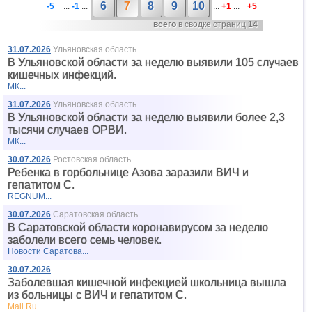
6
7
8
9
10
-5
...
-1
...
...
+1
...
+5
всего
в сводке страниц
14
31.07.2026
Ульяновская область
В Ульяновской области за неделю выявили 105 случаев
кишечных инфекций.
МК...
31.07.2026
Ульяновская область
В Ульяновской области за неделю выявили более 2,3
тысячи случаев ОРВИ.
МК...
30.07.2026
Ростовская область
Ребенка в горбольнице Азова заразили ВИЧ и
гепатитом С.
REGNUM...
30.07.2026
Саратовская область
В Саратовской области коронавирусом за неделю
заболели всего семь человек.
Новости Саратова...
30.07.2026
Заболевшая кишечной инфекцией школьница вышла
из больницы с ВИЧ и гепатитом С.
Mail.Ru...