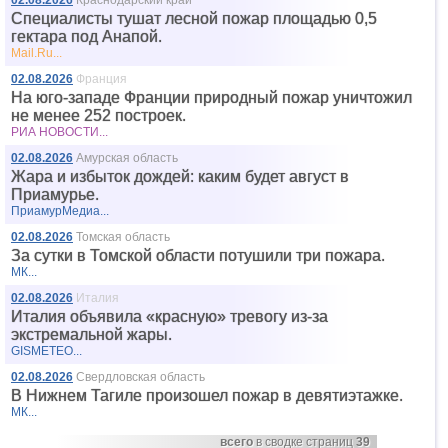
02.08.2026
Краснодарский край
Специалисты тушат лесной пожар площадью 0,5
гектара под Анапой.
Mail.Ru...
02.08.2026
Франция
На юго-западе Франции природный пожар уничтожил
не менее 252 построек.
РИА НОВОСТИ...
02.08.2026
Амурская область
Жара и избыток дождей: каким будет август в
Приамурье.
ПриамурМедиа...
02.08.2026
Томская область
За сутки в Томской области потушили три пожара.
МК...
02.08.2026
Италия
Италия объявила «красную» тревогу из-за
экстремальной жары.
GISMETEO...
02.08.2026
Свердловская область
В Нижнем Тагиле произошел пожар в девятиэтажке.
МК...
всего
в сводке страниц
39