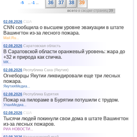
36
37
38
39
-5
...
-1
...
всего
в сводке страниц
39
02.08.2026
США
CNN сообщила о высшем уровне эвакуации в штате
Вашингтон из-за лесного пожара.
Mail.Ru...
02.08.2026
Саратовская область
В Саратовской области оранжевый уровень: жара до
+32 и природа как спичка.
МК...
02.08.2026
Республика Саха (Якутия)
Огнеборцы Якутии ликвидировали еще три лесных
пожара.
ЯкутияМедиа...
02.08.2026
Республика Бурятия
Пожар на пилораме в Бурятии потушили с трудом.
УланМедиа...
02.08.2026
США
Тысячи людей покинули свои дома в штате Вашингтон
из-за лесных пожаров.
РИА НОВОСТИ...