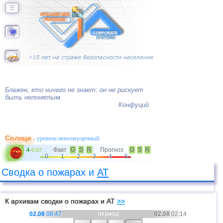
☰
Блажен, кто ничего не знает: он не рискует
быть непонятым.
Конфуций
Солнце
- уровень невозмущенный
Факт
G
S
R
Прогноз
G
S
R
4
-
0.67
0
1
2
3
4
5
Сводка о пожарах и
АТ
К архивам сводки о пожарах и АТ
>>
период
02.08
08:47
02.08
02:14