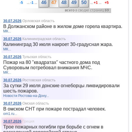
46
47
48
49
50
-5
...
-1
...
...
+1
...
+5
всего
в сводке страниц
69
30.07.2026
Орловская область
В Должанском районе в жилом доме горела квартира.
МК...
30.07.2026
Калининградская область
Калининград 30 июля накроет 30-градусная жара.
МК...
30.07.2026
Тульская область
Пожар на 80 "квадратах" частного дома под
Суворовым потребовал внимания МЧС.
МК...
30.07.2026
Ростовская область
За сутки 29 июля донские огнеборцы ликвидировали
шесть пожаров.
Новости Ростова-на-Дону...
30.07.2026
Омская область
В омском СНТ при пожаре пострадал человек.
om1.ru...
30.07.2026
Греция
Трое пожарных погибли при борьбе с огнем в