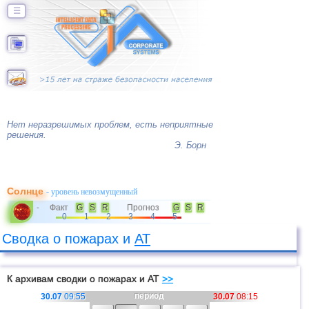
☰
Нет неразрешимых проблем, есть неприятные
решения.
Э. Борн
Солнце
- уровень невозмущенный
Факт
G
S
R
Прогноз
G
S
R
-
0
1
2
3
4
5
Сводка о пожарах и
АТ
К архивам сводки о пожарах и АТ
>>
период
30.07
09:55
30.07
08:15