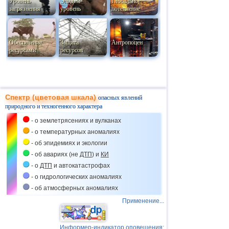
Уровень
Эпидем
Глобальное
загрязнения
уровень
потепление
Обеспечение
Защита
Антропоцен
ресурсами
ресурсов
Спектр (цветовая шкала)
опасных явлений
природного и техногенного характера
- о землетрясениях и вулканах
- о температурных аномалиях
- об эпидемиях и экологии
- об авариях (не
ДТП
) и
КИ
- о
ДТП
и автокатастрофах
- о гидрологических аномалиях
- об атмосферных аномалиях
Применение...
Информер-индикатор оповещения: