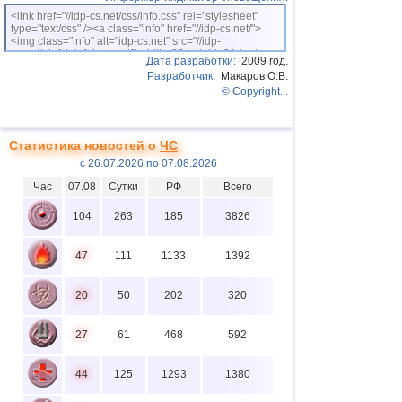
<link href="//idp-cs.net/css/info.css" rel="stylesheet"
type="text/css" /><a class="info" href="//idp-cs.net/">
<img class="info" alt="idp-cs.net" src="//idp-
cs.net/pix/idpinfok_sm.gif" width=88 height=31 /></a>
Дата разработки:
2009 год.
Разработчик:
Макаров О.В.
© Copyright...
Статистика новостей о
ЧС
с 26.07.2026 по 07.08.2026
Час
07.08
Сутки
РФ
Всего
104
263
185
3826
47
111
1133
1392
20
50
202
320
27
61
468
592
44
125
1293
1380