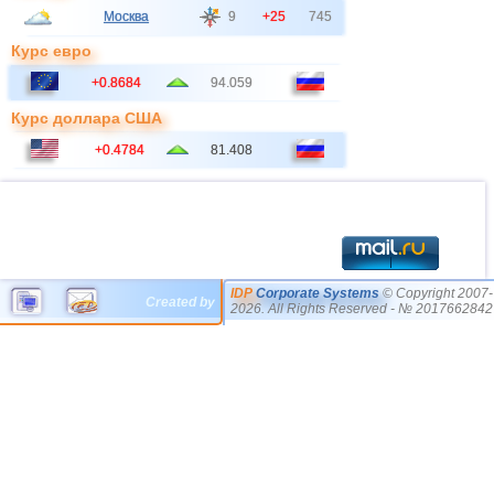
Москва
9
+25
745
Курс евро
+0.8684
94.059
Курс доллара США
+0.4784
81.408
IDP
Corporate Systems
© Copyright 2007-
Created by
2026. All Rights Reserved - № 2017662842