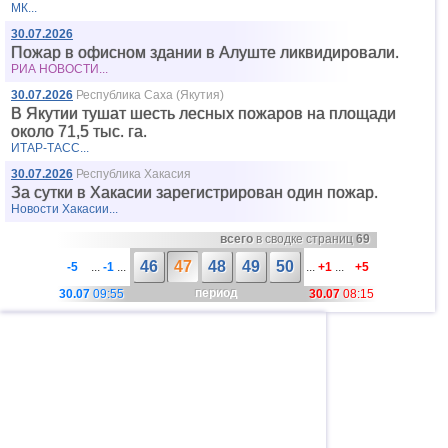
МК...
30.07.2026
Пожар в офисном здании в Алуште ликвидировали.
РИА НОВОСТИ...
30.07.2026
Республика Саха (Якутия)
В Якутии тушат шесть лесных пожаров на площади
около 71,5 тыс. га.
ИТАР-ТАСС...
30.07.2026
Республика Хакасия
За сутки в Хакасии зарегистрирован один пожар.
Новости Хакасии...
всего
в сводке страниц
69
46
47
48
49
50
-5
...
-1
...
...
+1
...
+5
период
30.07
09:55
30.07
08:15