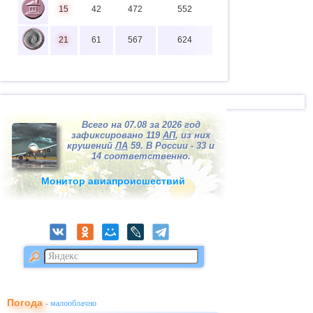
15
42
472
552
21
61
567
624
Всего на 07.08 за 2026 год
зафиксировано 119
АП
, из них
крушений
ЛА
59. В России - 33 и
14 соответственно.
Монитор авиапроисшествий
Погода
- малооблачно