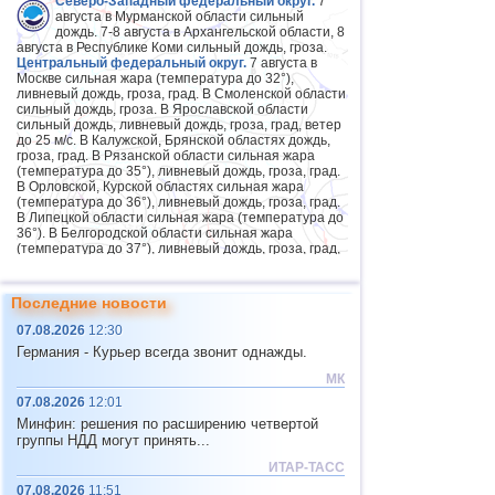
Северо-Западный федеральный округ.
7
августа в Мурманской области сильный
дождь. 7-8 августа в Архангельской области, 8
августа в Республике Коми сильный дождь, гроза.
Центральный федеральный округ.
7 августа в
Москве сильная жара (температура до 32°),
ливневый дождь, гроза, град. В Смоленской области
сильный дождь, гроза. В Ярославской области
сильный дождь, ливневый дождь, гроза, град, ветер
до 25 м/с. В Калужской, Брянской областях дождь,
гроза, град. В Рязанской области сильная жара
(температура до 35°), ливневый дождь, гроза, град.
В Орловской, Курской областях сильная жара
(температура до 36°), ливневый дождь, гроза, град.
В Липецкой области сильная жара (температура до
36°). В Белгородской области сильная жара
(температура до 37°), ливневый дождь, гроза, град,
ветер 15-20 м/с. 7-8 августа в Московской области
ливневый дождь, гроза, 7 августа град. В
Воронежской области сильная жара (температура
Последние новости
до 37°), 7 августа дождь, гроза, град.
Приволжский федеральный округ.
7 августа в
07.08.2026
12:30
Пензенской области дождь, гроза, град, ветер 15-20
Германия - Курьер всегда звонит однажды.
м/с. 8 августа на юге округа ливневый дождь, гроза,
град, ветер 15-20 м/с. 8-9 августа в Пермском крае
МК
сильный дождь, гроза. 9 августа в Татарстане
07.08.2026
12:01
сильный дождь, гроза, град, ветер 15-20 м/с.
Южный федеральный округ.
Сильная жара 7-8
Минфин: решения по расширению четвертой
августа в Ростовской (температура до 40°), 7-9
группы НДД могут принять...
августа в Волгоградской (до 42°) областях. 7-9
августа в Крыму аномально жаркая погода. В
ИТАР-ТАСС
Краснодарском крае сильная жара (температура до
07.08.2026
11:51