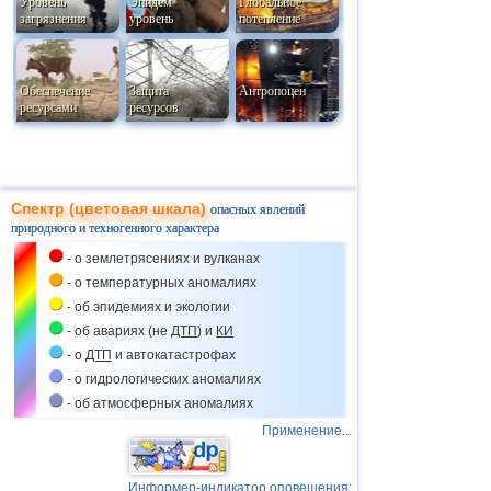
Уровень
Эпидем
Глобальное
загрязнения
уровень
потепление
Обеспечение
Защита
Антропоцен
ресурсами
ресурсов
Спектр (цветовая шкала)
опасных явлений
природного и техногенного характера
- о землетрясениях и вулканах
- о температурных аномалиях
- об эпидемиях и экологии
- об авариях (не
ДТП
) и
КИ
- о
ДТП
и автокатастрофах
- о гидрологических аномалиях
- об атмосферных аномалиях
Применение...
Информер-индикатор оповещения: