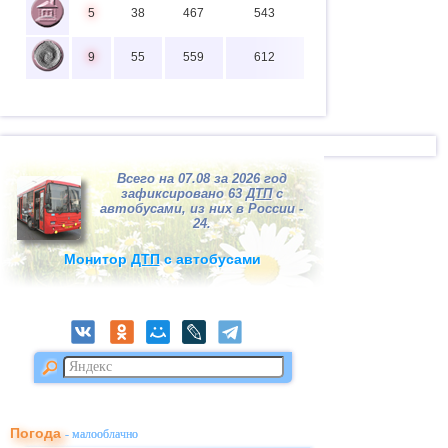
5
38
467
543
9
55
559
612
Всего на 07.08 за 2026 год
зафиксировано 63
ДТП
с
автобусами, из них в России -
24.
Монитор
ДТП
с автобусами
Погода
- малооблачно