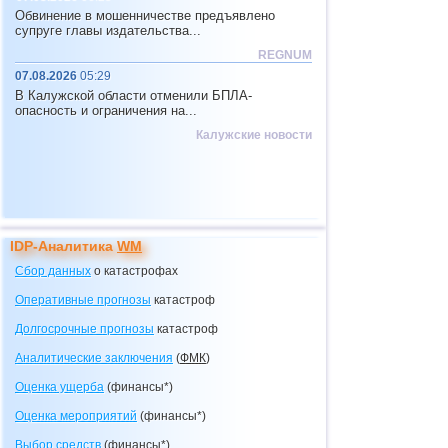
Обвинение в мошенничестве предъявлено
супруге главы издательства...
REGNUM
07.08.2026
05:29
В Калужской области отменили БПЛА-
опасность и ограничения на...
Калужские новости
IDP-Аналитика
WM
Сбор данных
о катастрофах
Оперативные прогнозы
катастроф
Долгосрочные прогнозы
катастроф
Аналитические заключения
(
ФМК
)
Оценка ущерба
(финансы*)
Оценка мероприятий
(финансы*)
Выбор средств
(финансы*)