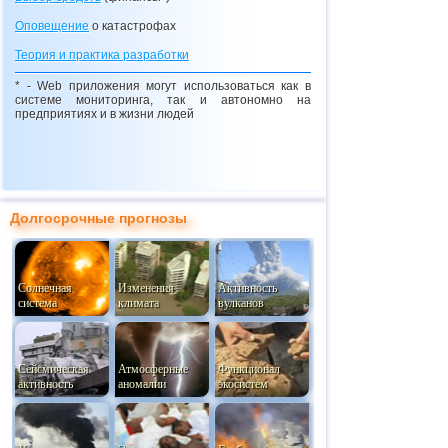
Оповещение
о катастрофах
Теория и практика разработки
* - Web приложения могут использоваться как в
системе мониторинга, так и автономно на
предприятиях и в жизни людей
Долгосрочные прогнозы
Солнечная
Изменения
Активность
система
климата
вулканов
Сейсмическая
Атмосферные
Функционал
активность
аномалии
экосистем