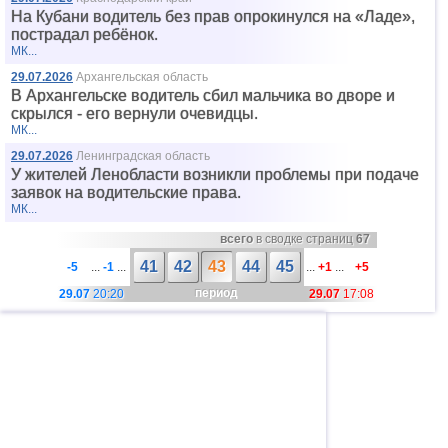
На Кубани водитель без прав опрокинулся на «Ладе»,
пострадал ребёнок.
МК...
29.07.2026
Архангельская область
В Архангельске водитель сбил мальчика во дворе и
скрылся - его вернули очевидцы.
МК...
29.07.2026
Ленинградская область
У жителей Ленобласти возникли проблемы при подаче
заявок на водительские права.
МК...
всего
в сводке страниц
67
41
42
43
44
45
-5
...
-1
...
...
+1
...
+5
период
29.07
20:20
29.07
17:08