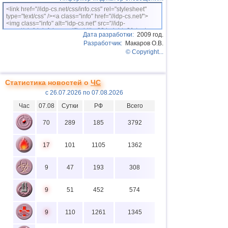
<link href="//idp-cs.net/css/info.css" rel="stylesheet"
type="text/css" /><a class="info" href="//idp-cs.net/">
<img class="info" alt="idp-cs.net" src="//idp-
cs.net/pix/idpinfok_sm.gif" width=88 height=31 /></a>
Дата разработки:
2009 год.
Разработчик:
Макаров О.В.
© Copyright...
Статистика новостей о
ЧС
с 26.07.2026 по 07.08.2026
Час
07.08
Сутки
РФ
Всего
70
289
185
3792
17
101
1105
1362
9
47
193
308
9
51
452
574
9
110
1261
1345