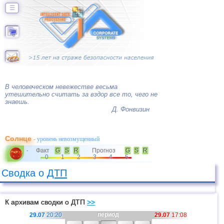
☰
В человеческом невежестве весьма
утешительно считать за вздор все то, чего не
знаешь.
Д. Фонвизин
Солнце
- уровень невозмущенный
Факт
G
S
R
Прогноз
G
S
R
-
0
1
2
3
4
5
Сводка о
ДТП
К архивам сводки о ДТП
>>
период
29.07
20:20
29.07
17:08