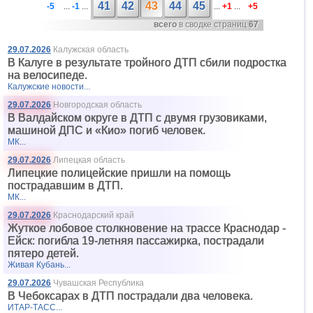
41
42
43
44
45
-5
...
-1
...
...
+1
...
+5
всего
в сводке страниц
67
29.07.2026
Калужская область
В Калуге в результате тройного ДТП сбили подростка
на велосипеде.
Калужские новости...
29.07.2026
Новгородская область
В Валдайском округе в ДТП с двумя грузовиками,
машиной ДПС и «Кио» погиб человек.
МК...
29.07.2026
Липецкая область
Липецкие полицейские пришли на помощь
пострадавшим в ДТП.
МК...
29.07.2026
Краснодарский край
Жуткое лобовое столкновение на трассе Краснодар -
Ейск: погибла 19-летняя пассажирка, пострадали
пятеро детей.
Живая Кубань...
29.07.2026
Чувашская Республика
В Чебоксарах в ДТП пострадали два человека.
ИТАР-ТАСС...