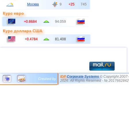
Москва
9
+25
745
Курс евро
+0.8684
94.059
Курс доллара США
+0.4784
81.408
IDP
Corporate Systems
© Copyright 2007-
Created by
2026. All Rights Reserved - № 2017662842