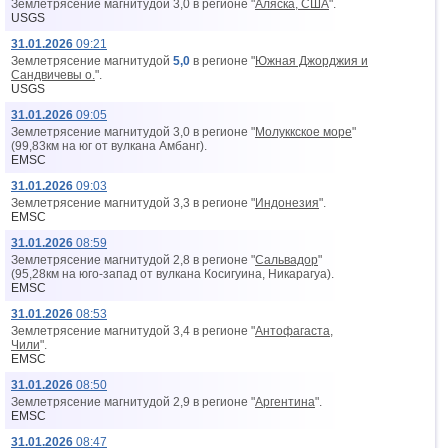
Землетрясение магнитудой 3,0 в регионе "
Аляска, США
".
USGS
31.01.2026
09:21
Землетрясение магнитудой
5,0
в регионе "
Южная Джорджия и
Сандвичевы о.
".
USGS
31.01.2026
09:05
Землетрясение магнитудой 3,0 в регионе "
Молуккское море
"
(99,83км на юг от вyлкана Амбанг).
EMSC
31.01.2026
09:03
Землетрясение магнитудой 3,3 в регионе "
Индонезия
".
EMSC
31.01.2026
08:59
Землетрясение магнитудой 2,8 в регионе "
Сальвадор
"
(95,28км на юго-запад от вyлкана Косигуина, Никарагуа).
EMSC
31.01.2026
08:53
Землетрясение магнитудой 3,4 в регионе "
Антофагаста,
Чили
".
EMSC
31.01.2026
08:50
Землетрясение магнитудой 2,9 в регионе "
Аргентина
".
EMSC
31.01.2026
08:47