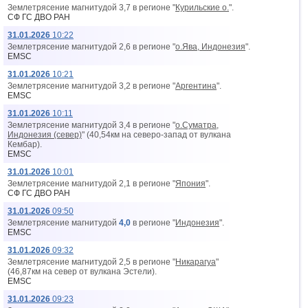
Землетрясение магнитудой 3,7 в регионе "
Курильские о.
".
СФ ГС ДВО РАН
31.01.2026
10:22
Землетрясение магнитудой 2,6 в регионе "
о.Ява, Индонезия
".
EMSC
31.01.2026
10:21
Землетрясение магнитудой 3,2 в регионе "
Аргентина
".
EMSC
31.01.2026
10:11
Землетрясение магнитудой 3,4 в регионе "
о.Суматра,
Индонезия (север)
" (40,54км на северо-запад от вyлкана
Кембар).
EMSC
31.01.2026
10:01
Землетрясение магнитудой 2,1 в регионе "
Япония
".
СФ ГС ДВО РАН
31.01.2026
09:50
Землетрясение магнитудой
4,0
в регионе "
Индонезия
".
EMSC
31.01.2026
09:32
Землетрясение магнитудой 2,5 в регионе "
Никарагуа
"
(46,87км на север от вyлкана Эстели).
EMSC
31.01.2026
09:23