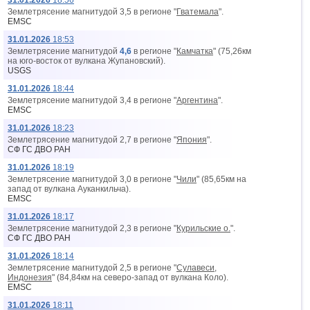
31.01.2026
18:56
Землетрясение магнитудой 3,5 в регионе "
Гватемала
".
EMSC
31.01.2026
18:53
Землетрясение магнитудой
4,6
в регионе "
Камчатка
" (75,26км
на юго-восток от вyлкана Жупановский).
USGS
31.01.2026
18:44
Землетрясение магнитудой 3,4 в регионе "
Аргентина
".
EMSC
31.01.2026
18:23
Землетрясение магнитудой 2,7 в регионе "
Япония
".
СФ ГС ДВО РАН
31.01.2026
18:19
Землетрясение магнитудой 3,0 в регионе "
Чили
" (85,65км на
запад от вyлкана Ауканкильча).
EMSC
31.01.2026
18:17
Землетрясение магнитудой 2,3 в регионе "
Курильские о.
".
СФ ГС ДВО РАН
31.01.2026
18:14
Землетрясение магнитудой 2,5 в регионе "
Сулавеси,
Индонезия
" (84,84км на северо-запад от вyлкана Коло).
EMSC
31.01.2026
18:11