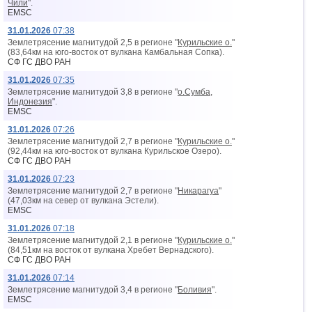
Чили
".
EMSC
31.01.2026
07:38
Землетрясение магнитудой 2,5 в регионе "
Курильские о.
"
(83,64км на юго-восток от вyлкана Камбальная Сопка).
СФ ГС ДВО РАН
31.01.2026
07:35
Землетрясение магнитудой 3,8 в регионе "
о.Сумба,
Индонезия
".
EMSC
31.01.2026
07:26
Землетрясение магнитудой 2,7 в регионе "
Курильские о.
"
(92,44км на юго-восток от вyлкана Курильское Озеро).
СФ ГС ДВО РАН
31.01.2026
07:23
Землетрясение магнитудой 2,7 в регионе "
Никарагуа
"
(47,03км на север от вyлкана Эстели).
EMSC
31.01.2026
07:18
Землетрясение магнитудой 2,1 в регионе "
Курильские о.
"
(84,51км на восток от вyлкана Хребет Вернадского).
СФ ГС ДВО РАН
31.01.2026
07:14
Землетрясение магнитудой 3,4 в регионе "
Боливия
".
EMSC