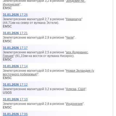
Землетрясение магнитудой 3,2 в регионе "
Зондский пр.,
Индонезия
".
EMSC
31.01.2026
17:26
Землетрясение магнитудой 2,7 в регионе "
Никарагуа
"
(44,71км на север от вyлкана Эстели).
EMSC
31.01.2026
17:21
Землетрясение магнитудой 2,9 в регионе "
Чили
".
EMSC
31.01.2026
17:17
Землетрясение магнитудой 2,5 в регионе "
арх.Додеканес,
Греция
" (91,22км на восток от вyлкана Нисирос).
EMSC
31.01.2026
17:14
Землетрясение магнитудой 3,0 в регионе "
Новая Зеландия (у
восточного побережья)
".
EMSC
31.01.2026
17:12
Землетрясение магнитудой 3,2 в регионе "
Аляска, США
".
USGS
31.01.2026
17:10
Землетрясение магнитудой 2,8 в регионе "
Индонезия
".
EMSC
31.01.2026
17:06