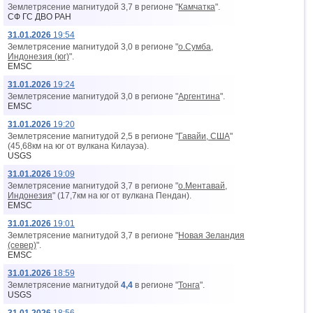
Землетрясение магнитудой 3,7 в регионе "
Камчатка
".
СФ ГС ДВО РАН
31.01.2026
19:54
Землетрясение магнитудой 3,0 в регионе "
о.Сумба,
Индонезия (юг)
".
EMSC
31.01.2026
19:24
Землетрясение магнитудой 3,0 в регионе "
Аргентина
".
EMSC
31.01.2026
19:20
Землетрясение магнитудой 2,5 в регионе "
Гавайи, США
"
(45,68км на юг от вyлкана Килауэа).
USGS
31.01.2026
19:09
Землетрясение магнитудой 3,7 в регионе "
о.Ментавай,
Индонезия
" (17,7км на юг от вyлкана Пендан).
EMSC
31.01.2026
19:01
Землетрясение магнитудой 3,7 в регионе "
Новая Зеландия
(север)
".
EMSC
31.01.2026
18:59
Землетрясение магнитудой
4,4
в регионе "
Тонга
".
USGS