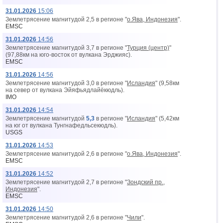
31.01.2026
15:06
Землетрясение магнитудой 2,5 в регионе "
о.Ява, Индонезия
".
EMSC
31.01.2026
14:56
Землетрясение магнитудой 3,7 в регионе "
Турция (центр)
"
(97,88км на юго-восток от вyлкана Эрджияс).
EMSC
31.01.2026
14:56
Землетрясение магнитудой 3,0 в регионе "
Исландия
" (9,58км
на север от вyлкана Эйяфьядлайёкюдль).
IMO
31.01.2026
14:54
Землетрясение магнитудой
5,3
в регионе "
Исландия
" (5,42км
на юг от вyлкана Тунгнафедльсекюдль).
USGS
31.01.2026
14:53
Землетрясение магнитудой 2,6 в регионе "
о.Ява, Индонезия
".
EMSC
31.01.2026
14:52
Землетрясение магнитудой 2,7 в регионе "
Зондский пр.,
Индонезия
".
EMSC
31.01.2026
14:50
Землетрясение магнитудой 2,6 в регионе "
Чили
".