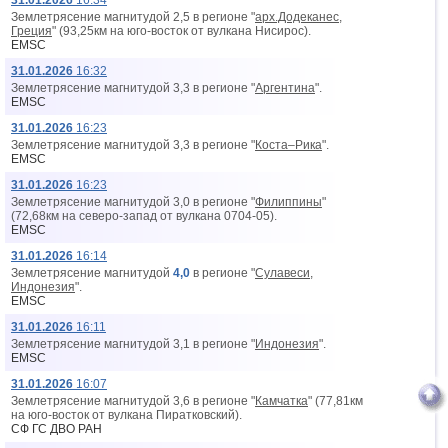
31.01.2026
16:34
Землетрясение магнитудой 2,5 в регионе "
арх.Додеканес,
Греция
" (93,25км на юго-восток от вyлкана Нисирос).
EMSC
31.01.2026
16:32
Землетрясение магнитудой 3,3 в регионе "
Аргентина
".
EMSC
31.01.2026
16:23
Землетрясение магнитудой 3,3 в регионе "
Коста–Рика
".
EMSC
31.01.2026
16:23
Землетрясение магнитудой 3,0 в регионе "
Филиппины
"
(72,68км на северо-запад от вyлкана 0704-05).
EMSC
31.01.2026
16:14
Землетрясение магнитудой
4,0
в регионе "
Сулавеси,
Индонезия
".
EMSC
31.01.2026
16:11
Землетрясение магнитудой 3,1 в регионе "
Индонезия
".
EMSC
31.01.2026
16:07
Землетрясение магнитудой 3,6 в регионе "
Камчатка
" (77,81км
на юго-восток от вyлкана Пиратковский).
СФ ГС ДВО РАН