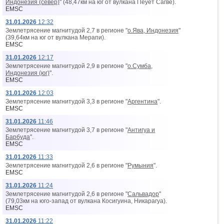
Индонезия (север)
" (48,47км на юг от вyлкана Пеует Сагве).
EMSC
31.01.2026
12:32
Землетрясение магнитудой 2,7 в регионе "
о.Ява, Индонезия
"
(39,64км на юг от вyлкана Мерапи).
EMSC
31.01.2026
12:17
Землетрясение магнитудой 2,9 в регионе "
о.Сумба,
Индонезия (юг)
".
EMSC
31.01.2026
12:03
Землетрясение магнитудой 3,3 в регионе "
Аргентина
".
EMSC
31.01.2026
11:46
Землетрясение магнитудой 3,7 в регионе "
Антигуа и
Барбуда
".
EMSC
31.01.2026
11:33
Землетрясение магнитудой 2,6 в регионе "
Румыния
".
EMSC
31.01.2026
11:24
Землетрясение магнитудой 2,6 в регионе "
Сальвадор
"
(79,03км на юго-запад от вyлкана Косигуина, Никарагуа).
EMSC
31.01.2026
11:22