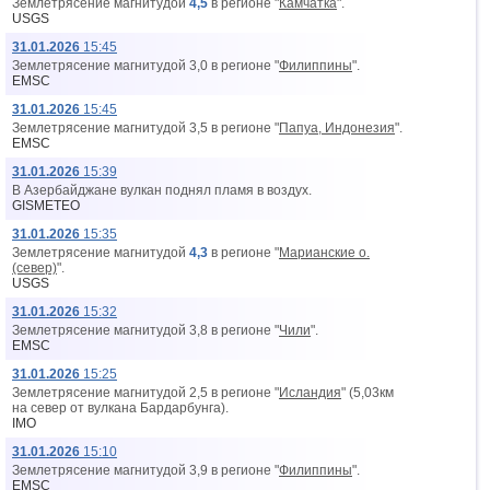
Землетрясение магнитудой
4,5
в регионе "
Камчатка
".
USGS
31.01.2026
15:45
Землетрясение магнитудой 3,0 в регионе "
Филиппины
".
EMSC
31.01.2026
15:45
Землетрясение магнитудой 3,5 в регионе "
Папуа, Индонезия
".
EMSC
31.01.2026
15:39
В Азербайджане вулкан поднял пламя в воздух.
GISMETEO
31.01.2026
15:35
Землетрясение магнитудой
4,3
в регионе "
Марианские о.
(север)
".
USGS
31.01.2026
15:32
Землетрясение магнитудой 3,8 в регионе "
Чили
".
EMSC
31.01.2026
15:25
Землетрясение магнитудой 2,5 в регионе "
Исландия
" (5,03км
на север от вyлкана Бардарбунга).
IMO
31.01.2026
15:10
Землетрясение магнитудой 3,9 в регионе "
Филиппины
".
EMSC