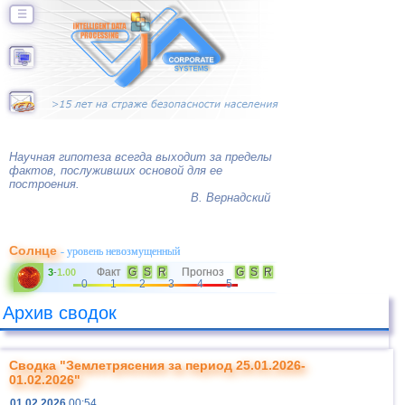
☰
Научная гипотеза всегда выходит за пределы
фактов, послуживших основой для ее
построения.
В. Вернадский
Солнце
- уровень невозмущенный
Факт
G
S
R
Прогноз
G
S
R
3
-
1.00
0
1
2
3
4
5
Архив сводок
Сводка "Землетрясения за период 25.01.2026-
01.02.2026"
01.02.2026
00:54