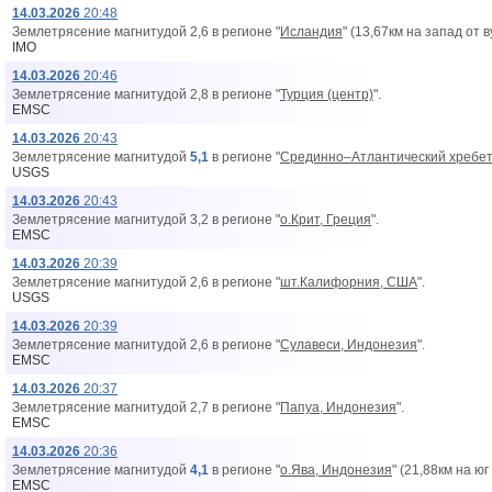
14.03.2026
20:48
Землетрясение магнитудой 2,6 в регионе "
Исландия
" (13,67км на запад от 
IMO
14.03.2026
20:46
Землетрясение магнитудой 2,8 в регионе "
Турция (центр)
".
EMSC
14.03.2026
20:43
Землетрясение магнитудой
5,1
в регионе "
Срединно–Атлантический хребет 
USGS
14.03.2026
20:43
Землетрясение магнитудой 3,2 в регионе "
о.Крит, Греция
".
EMSC
14.03.2026
20:39
Землетрясение магнитудой 2,6 в регионе "
шт.Калифорния, США
".
USGS
14.03.2026
20:39
Землетрясение магнитудой 2,6 в регионе "
Сулавеси, Индонезия
".
EMSC
14.03.2026
20:37
Землетрясение магнитудой 2,7 в регионе "
Папуа, Индонезия
".
EMSC
14.03.2026
20:36
Землетрясение магнитудой
4,1
в регионе "
о.Ява, Индонезия
" (21,88км на юг
EMSC