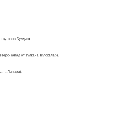
от вyлкана Булдир).
северо-запад от вyлкана Тилокалар).
лкана Липари).