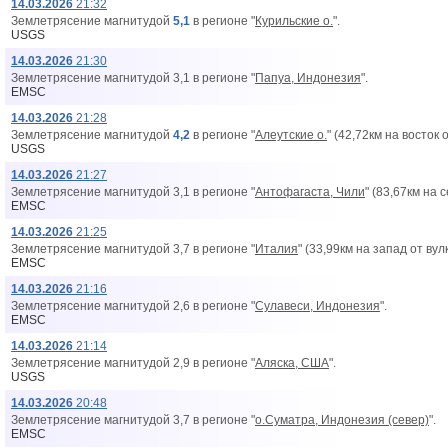
14.03.2026
21:32
Землетрясение магнитудой
5,1
в регионе "
Курильские о.
".
USGS
14.03.2026
21:30
Землетрясение магнитудой 3,1 в регионе "
Папуа, Индонезия
".
EMSC
14.03.2026
21:28
Землетрясение магнитудой
4,2
в регионе "
Алеутские о.
" (42,72км на восток 
USGS
14.03.2026
21:27
Землетрясение магнитудой 3,1 в регионе "
Антофагаста, Чили
" (83,67км на 
EMSC
14.03.2026
21:25
Землетрясение магнитудой 3,7 в регионе "
Италия
" (33,99км на запад от вy
EMSC
14.03.2026
21:16
Землетрясение магнитудой 2,6 в регионе "
Сулавеси, Индонезия
".
EMSC
14.03.2026
21:14
Землетрясение магнитудой 2,9 в регионе "
Аляска, США
".
USGS
14.03.2026
20:48
Землетрясение магнитудой 3,7 в регионе "
о.Суматра, Индонезия (север)
".
EMSC