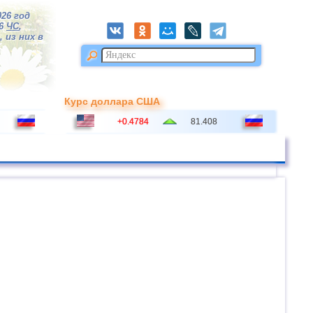
026 год
16
ЧС
,
 из них в
Курс доллара США
+0.4784
81.408