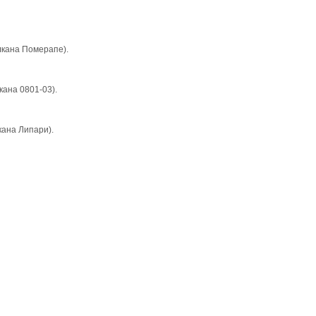
yлкана Померапе).
лкана 0801-03).
лкана Липари).