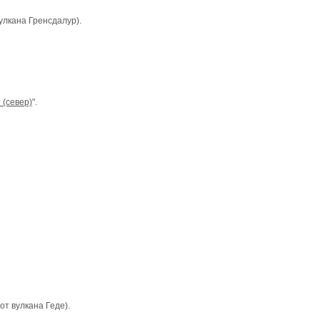
вyлкана Гренсдалур).
(север)
".
 от вyлкана Геде).