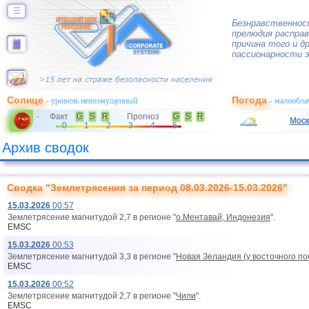
☰
Безнравственност
прелюдия расправ
причина того и др
пассионарности 
Солнце
Погода
- уровень невозмущенный
- малообла
Факт
G
S
R
Прогноз
G
S
R
-
Моск
0
1
2
3
4
5
Архив сводок
Сводка "Землетрясения за период 08.03.2026-15.03.2026"
15.03.2026
00:57
Землетрясение магнитудой 2,7 в регионе "
о.Ментавай, Индонезия
".
EMSC
15.03.2026
00:53
Землетрясение магнитудой 3,3 в регионе "
Новая Зеландия (у восточного п
EMSC
15.03.2026
00:52
Землетрясение магнитудой 2,7 в регионе "
Чили
".
EMSC