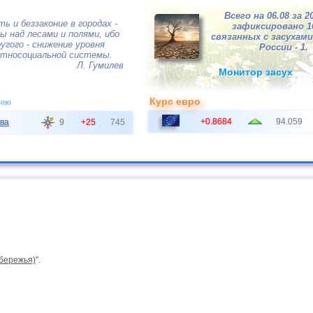
Всего на 06.08 за 2
ь и беззаконие в городах -
зафиксировано 
ы над лесами и полями, ибо
связанных с засухами,
угого - снижение уровня
России - 1.
этносоциальной системы.
Л. Гумилев
Монитор засух
Курс евро
чно
+0.8684
94.059
ва
9
+25
745
обережья)
".