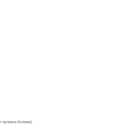
от вyлкана Колима).