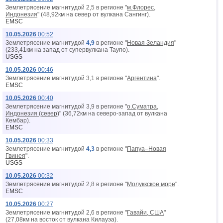
Землетрясение магнитудой 2,5 в регионе "
м.Флорес,
Индонезия
" (48,92км на север от вyлкана Сангинг).
EMSC
10.05.2026
00:52
Землетрясение магнитудой
4,9
в регионе "
Новая Зеландия
"
(233,41км на запад от супервyлкана Таупо).
USGS
10.05.2026
00:46
Землетрясение магнитудой 3,1 в регионе "
Аргентина
".
EMSC
10.05.2026
00:40
Землетрясение магнитудой 3,9 в регионе "
о.Суматра,
Индонезия (север)
" (36,72км на северо-запад от вyлкана
Кембар).
EMSC
10.05.2026
00:33
Землетрясение магнитудой
4,3
в регионе "
Папуа–Новая
Гвинея
".
USGS
10.05.2026
00:32
Землетрясение магнитудой 2,8 в регионе "
Молуккское море
".
EMSC
10.05.2026
00:27
Землетрясение магнитудой 2,6 в регионе "
Гавайи, США
"
(27,08км на восток от вyлкана Килауэа).