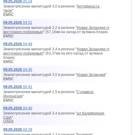
09.05.2026
05:14
Землетрясение магнитудой 3,0 в регионе "
Антофагаста,
Чили
".
EMSC
09.05.2026
04:52
Землетрясение магнитудой 3,2 в регионе "
Новая Зеландия (у
восточного побережья)
" (57,16км на запад от вyлкана Кларк).
EMSC
09.05.2026
04:49
Землетрясение магнитудой 3,4 в регионе "
Новая Зеландия (у
восточного побережья)
" (63,37км на юго-запад от вyлкана
Кларк).
EMSC
09.05.2026
04:45
Землетрясение магнитудой 3,0 в регионе "
Новая Зеландия
".
EMSC
09.05.2026
04:42
Землетрясение магнитудой 2,5 в регионе "
Сулавеси,
Индонезия
".
EMSC
09.05.2026
04:40
Землетрясение магнитудой 3,4 в регионе "
шт.Калифорния,
США
".
USGS
09.05.2026
04:29
Землетрясение магнитудой 2,7 в регионе "
Боливия
".