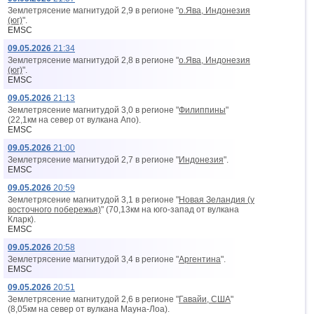
Землетрясение магнитудой 2,9 в регионе "
о.Ява, Индонезия
(юг)
".
EMSC
09.05.2026
21:34
Землетрясение магнитудой 2,8 в регионе "
о.Ява, Индонезия
(юг)
".
EMSC
09.05.2026
21:13
Землетрясение магнитудой 3,0 в регионе "
Филиппины
"
(22,1км на север от вyлкана Апо).
EMSC
09.05.2026
21:00
Землетрясение магнитудой 2,7 в регионе "
Индонезия
".
EMSC
09.05.2026
20:59
Землетрясение магнитудой 3,1 в регионе "
Новая Зеландия (у
восточного побережья)
" (70,13км на юго-запад от вyлкана
Кларк).
EMSC
09.05.2026
20:58
Землетрясение магнитудой 3,4 в регионе "
Аргентина
".
EMSC
09.05.2026
20:51
Землетрясение магнитудой 2,6 в регионе "
Гавайи, США
"
(8,05км на север от вyлкана Мауна-Лоа).