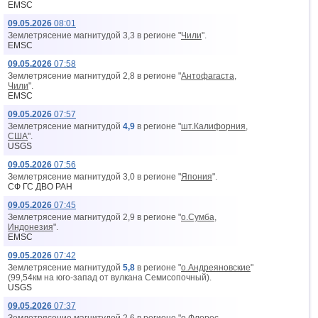
EMSC
09.05.2026
08:01
Землетрясение магнитудой 3,3 в регионе "
Чили
".
EMSC
09.05.2026
07:58
Землетрясение магнитудой 2,8 в регионе "
Антофагаста,
Чили
".
EMSC
09.05.2026
07:57
Землетрясение магнитудой
4,9
в регионе "
шт.Калифорния,
США
".
USGS
09.05.2026
07:56
Землетрясение магнитудой 3,0 в регионе "
Япония
".
СФ ГС ДВО РАН
09.05.2026
07:45
Землетрясение магнитудой 2,9 в регионе "
о.Сумба,
Индонезия
".
EMSC
09.05.2026
07:42
Землетрясение магнитудой
5,8
в регионе "
о.Андреяновские
"
(99,54км на юго-запад от вyлкана Семисопочный).
USGS
09.05.2026
07:37