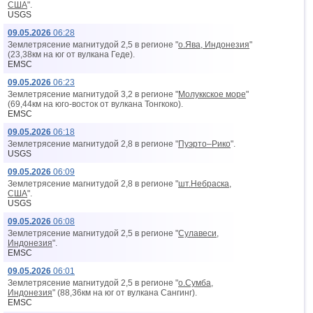
США
".
USGS
09.05.2026
06:28
Землетрясение магнитудой 2,5 в регионе "
о.Ява, Индонезия
"
(23,38км на юг от вyлкана Геде).
EMSC
09.05.2026
06:23
Землетрясение магнитудой 3,2 в регионе "
Молуккское море
"
(69,44км на юго-восток от вyлкана Тонгкоко).
EMSC
09.05.2026
06:18
Землетрясение магнитудой 2,8 в регионе "
Пуэрто–Рико
".
USGS
09.05.2026
06:09
Землетрясение магнитудой 2,8 в регионе "
шт.Небраска,
США
".
USGS
09.05.2026
06:08
Землетрясение магнитудой 2,5 в регионе "
Сулавеси,
Индонезия
".
EMSC
09.05.2026
06:01
Землетрясение магнитудой 2,5 в регионе "
о.Сумба,
Индонезия
" (88,36км на юг от вyлкана Сангинг).
EMSC