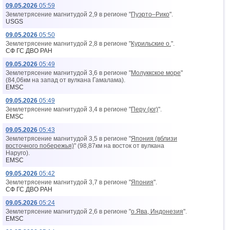
09.05.2026
05:59
Землетрясение магнитудой 2,9 в регионе "
Пуэрто–Рико
".
USGS
09.05.2026
05:50
Землетрясение магнитудой 2,8 в регионе "
Курильские о.
".
СФ ГС ДВО РАН
09.05.2026
05:49
Землетрясение магнитудой 3,6 в регионе "
Молуккское море
"
(84,06км на запад от вyлкана Гамалама).
EMSC
09.05.2026
05:49
Землетрясение магнитудой 3,4 в регионе "
Перу (юг)
".
EMSC
09.05.2026
05:43
Землетрясение магнитудой 3,5 в регионе "
Япония (вблизи
восточного побережья)
" (98,87км на восток от вyлкана
Наруго).
EMSC
09.05.2026
05:42
Землетрясение магнитудой 3,7 в регионе "
Япония
".
СФ ГС ДВО РАН
09.05.2026
05:24
Землетрясение магнитудой 2,6 в регионе "
о.Ява, Индонезия
".
EMSC