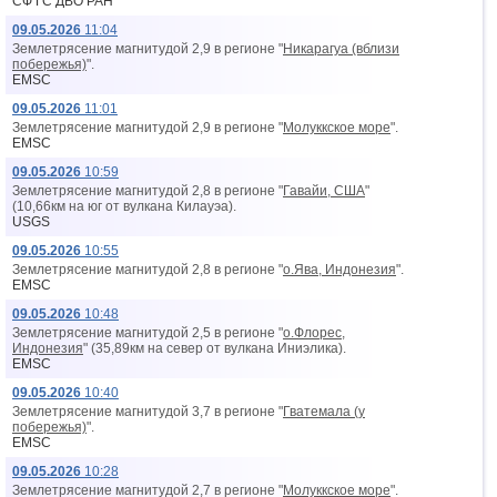
СФ ГС ДВО РАН
09.05.2026
11:04
Землетрясение магнитудой 2,9 в регионе "
Никарагуа (вблизи
побережья)
".
EMSC
09.05.2026
11:01
Землетрясение магнитудой 2,9 в регионе "
Молуккское море
".
EMSC
09.05.2026
10:59
Землетрясение магнитудой 2,8 в регионе "
Гавайи, США
"
(10,66км на юг от вyлкана Килауэа).
USGS
09.05.2026
10:55
Землетрясение магнитудой 2,8 в регионе "
о.Ява, Индонезия
".
EMSC
09.05.2026
10:48
Землетрясение магнитудой 2,5 в регионе "
о.Флорес,
Индонезия
" (35,89км на север от вyлкана Иниэлика).
EMSC
09.05.2026
10:40
Землетрясение магнитудой 3,7 в регионе "
Гватемала (у
побережья)
".
EMSC
09.05.2026
10:28
Землетрясение магнитудой 2,7 в регионе "
Молуккское море
".