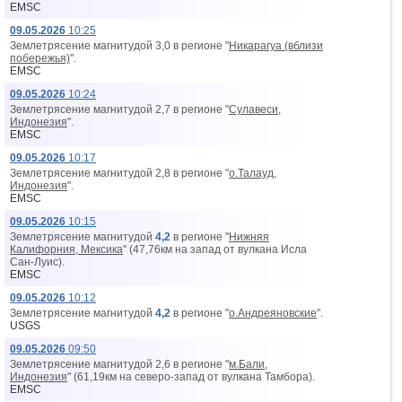
EMSC
09.05.2026
10:25
Землетрясение магнитудой 3,0 в регионе "
Никарагуа (вблизи
побережья)
".
EMSC
09.05.2026
10:24
Землетрясение магнитудой 2,7 в регионе "
Сулавеси,
Индонезия
".
EMSC
09.05.2026
10:17
Землетрясение магнитудой 2,8 в регионе "
о.Талауд,
Индонезия
".
EMSC
09.05.2026
10:15
Землетрясение магнитудой
4,2
в регионе "
Нижняя
Калифорния, Мексика
" (47,76км на запад от вyлкана Исла
Сан-Луис).
EMSC
09.05.2026
10:12
Землетрясение магнитудой
4,2
в регионе "
о.Андреяновские
".
USGS
09.05.2026
09:50
Землетрясение магнитудой 2,6 в регионе "
м.Бали,
Индонезия
" (61,19км на северо-запад от вyлкана Тамбора).
EMSC