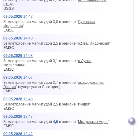
Землетрясение магнитудой 2,7 в регионе "
шт.Калифорния,
США
".
USGS
09.05.2026
14:43
Землетрясение магнитудой 3,0 в регионе "
Сулавеси,
Индонезия
".
EMSC
09.05.2026
14:40
Землетрясение магнитудой 2,5 в регионе "
о.Ява, Индонезия
".
EMSC
09.05.2026
14:08
Землетрясение магнитудой 3,1 в регионе "
о.Лусон,
Филиппины
".
EMSC
09.05.2026
14:07
Землетрясение магнитудой 2,7 в регионе "
арх.Додеканес,
Греция
" (супервулкан Санторин).
EMSC
09.05.2026
13:48
Землетрясение магнитудой 2,5 в регионе "
Индия
".
EMSC
09.05.2026
13:47
Землетрясение магнитудой
4,0
в регионе "
Молуккское море
".
EMSC
09.05.2026
13:42