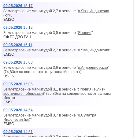
09.05.2026
15:17
Землетрясение магнитудой 2,7 в регионе "
о.Ява, Индонезия
(юг)
".
EMSC
09.05.2026
15:12
Землетрясение магнитудой 3,5 в регионе "
Япония
".
СФ ГС ДВО РАН
09.05.2026
15:11
Землетрясение магнитудой 2,7 в регионе "
о.Ява, Индонезия
".
EMSC
09.05.2026
15:08
Землетрясение магнитудой 3,6 в регионе "
о.Андреяновские
"
(74,83км на юго-восток от вyлкана Моффетт).
USGS
09.05.2026
15:06
Землетрясение магнитудой 3,1 в регионе "
Япония (вблизи
восточного побережья)
" (95,86км на северо-восток от вyлкана
Иватэ).
EMSC
09.05.2026
14:54
Землетрясение магнитудой 3,7 в регионе "
о.Суматра,
Индонезия (юг)
".
EMSC
09.05.2026
14:51