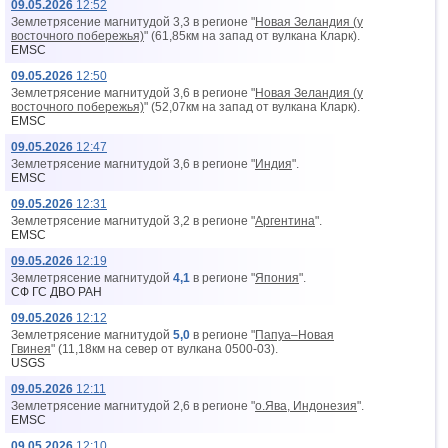
09.05.2026
12:52
Землетрясение магнитудой 3,3 в регионе "
Новая Зеландия (у
восточного побережья)
" (61,85км на запад от вyлкана Кларк).
EMSC
09.05.2026
12:50
Землетрясение магнитудой 3,6 в регионе "
Новая Зеландия (у
восточного побережья)
" (52,07км на запад от вyлкана Кларк).
EMSC
09.05.2026
12:47
Землетрясение магнитудой 3,6 в регионе "
Индия
".
EMSC
09.05.2026
12:31
Землетрясение магнитудой 3,2 в регионе "
Аргентина
".
EMSC
09.05.2026
12:19
Землетрясение магнитудой
4,1
в регионе "
Япония
".
СФ ГС ДВО РАН
09.05.2026
12:12
Землетрясение магнитудой
5,0
в регионе "
Папуа–Новая
Гвинея
" (11,18км на север от вyлкана 0500-03).
USGS
09.05.2026
12:11
Землетрясение магнитудой 2,6 в регионе "
о.Ява, Индонезия
".
EMSC
09.05.2026
12:10