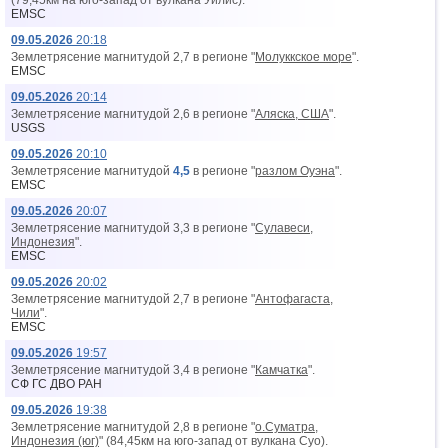
(79,45км на юго-запад от вyлкана Уилис).
EMSC
09.05.2026
20:18
Землетрясение магнитудой 2,7 в регионе "
Молуккское море
".
EMSC
09.05.2026
20:14
Землетрясение магнитудой 2,6 в регионе "
Аляска, США
".
USGS
09.05.2026
20:10
Землетрясение магнитудой
4,5
в регионе "
разлом Оуэна
".
EMSC
09.05.2026
20:07
Землетрясение магнитудой 3,3 в регионе "
Сулавеси,
Индонезия
".
EMSC
09.05.2026
20:02
Землетрясение магнитудой 2,7 в регионе "
Антофагаста,
Чили
".
EMSC
09.05.2026
19:57
Землетрясение магнитудой 3,4 в регионе "
Камчатка
".
СФ ГС ДВО РАН
09.05.2026
19:38
Землетрясение магнитудой 2,8 в регионе "
о.Суматра,
Индонезия (юг)
" (84,45км на юго-запад от вyлкана Суо).