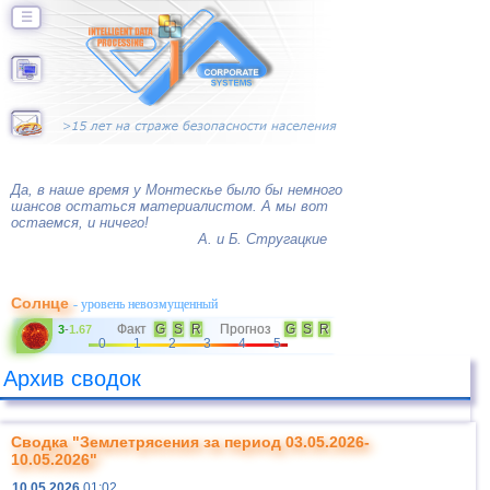
☰
Да, в наше время у Монтескье было бы немного
шансов остаться материалистом. А мы вот
остаемся, и ничего!
А. и Б. Стругацкие
Солнце
- уровень невозмущенный
Факт
G
S
R
Прогноз
G
S
R
3
-
1.67
0
1
2
3
4
5
Архив сводок
Сводка "Землетрясения за период 03.05.2026-
10.05.2026"
10.05.2026
01:02