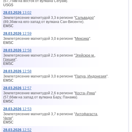
(67,75км на восток от вyлкана Сегуам).
USGS
28.03.2026
13:02
Землетрясение магнитудой 3,3 в регионе "
Сальвадор
"
(89,36км на юго-запад от вyлкана Сан-Висенте).
EMSC
28.03.2026
12:59
Землетрясение магнитудой 3,0 в регионе "
Мексика
".
EMSC
28.03.2026
12:58
Землетрясение магнитудой 2,5 в регионе "
Эгейское м.,
Греция
".
EMSC
28.03.2026
12:58
Землетрясение магнитудой 3,0 в регионе "
Папуа, Индонезия
".
EMSC
28.03.2026
12:57
Землетрясение магнитудой 2,6 в регионе "
Коста–Рика
"
(57,66км на запад от вyлкана Бару, Панама).
EMSC
28.03.2026
12:53
Землетрясение магнитудой 3,7 в регионе "
Антофагаста,
Чили
".
EMSC
28.03.2026
12:52