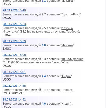
Землетрясение магнитудой
5,1
в регионе "
Мексика
".
USGS
28.03.2026
15:46
Землетрясение магнитудой 2,7 в регионе "
Пуэрто–Рико
".
USGS
28.03.2026
15:33
Землетрясение магнитудой 2,5 в регионе "
о.Сумба,
Индонезия
" (84,63км на юго-запад от вyлкана Тамбора).
EMSC
28.03.2026
15:29
Землетрясение магнитудой
4,8
в регионе "
Мексика
".
EMSC
28.03.2026
15:08
Землетрясение магнитудой 3,3 в регионе "
шт.Калифорния,
США
" (96,96км на север от вyлкана Лавик Лейк).
USGS
28.03.2026
15:01
Землетрясение магнитудой
4,4
в регионе "
Фиджи
".
USGS
28.03.2026
14:58
Землетрясение магнитудой 3,4 в регионе "
Япония
".
СФ ГС ДВО РАН
28.03.2026
14:52
Землетрясение магнитудой
4,6
в регионе "
Индия
".
USGS