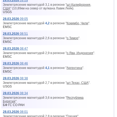
28.03.2026
09:09
Землетрясение магнитудой 3,1 в регионе "
шт.Калифорния,
США
" (10,89км на север от вyлкана Лавик Лейк).
USGS
28.03.2026
09:05
Землетрясение магнитудой
4,2
в регионе "
Кокимбо, Чили
".
EMSC
28.03.2026
08:51
Землетрясение магнитудой 2,6 в регионе "
о.Тимор
".
EMSC
28.03.2026
08:47
Землетрясение магнитудой 2,9 в регионе "
о.Ява, Индонезия
".
EMSC
28.03.2026
08:46
Землетрясение магнитудой
4,1
в регионе "
Аргентина
".
EMSC
28.03.2026
08:38
Землетрясение магнитудой 2,7 в регионе "
шт.Техас, США
".
USGS
28.03.2026
08:34
Землетрясение магнитудой 3,6 в регионе "
Республика
Бурятия
".
БФ ГС СО РАН
28.03.2026
08:01
Землетрясение магнитудой 2,8 в регионе "
Греция
".