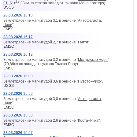
США
" (56,33км на северо-запад от вyлкана Моно Кратерз).
USGS
28.03.2026
16:18
Землетрясение магнитудой 3,1 в регионе "
Антофагаста,
Чили
".
EMSC
28.03.2026
16:17
Землетрясение магнитудой 2,7 в регионе "
Гаити
".
EMSC
28.03.2026
16:12
Землетрясение магнитудой 3,2 в регионе "
Молуккское море
"
(70,88км на запад от вyлкана Тодоко-Рану).
EMSC
28.03.2026
16:08
Землетрясение магнитудой 3,6 в регионе "
Пуэрто–Рико
".
USGS
28.03.2026
15:59
Землетрясение магнитудой 3,0 в регионе "
Антофагаста,
Чили
".
EMSC
28.03.2026
15:58
Землетрясение магнитудой 2,6 в регионе "
Коста–Рика
".
EMSC
28.03.2026
15:57