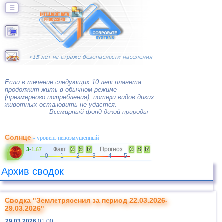
☰
Если в течение следующих 10 лет планета
продолжит жить в обычном режиме
(чрезмерного потребления), потери видов диких
животных остановить не удастся.
Всемирный фонд дикой природы
Солнце
- уровень невозмущенный
Факт
G
S
R
Прогноз
G
S
R
3
-
1.67
0
1
2
3
4
5
Архив сводок
Сводка "Землетрясения за период 22.03.2026-
29.03.2026"
29.03.2026
01:00