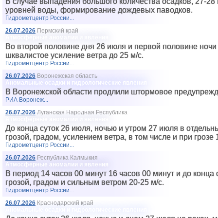
В случае выпадения большого количества осадков, 27-28
уровней воды, формирование дождевых паводков.
Гидрометцентр России...
26.07.2026
Пермский край
Атмосферные аномалии и явления
Во второй половине дня 26 июля и первой половине ночи
шквалистое усиление ветра до 25 м/с.
Гидрометцентр России...
26.07.2026
Воронежская область
Аномальные осадки и гидрологические явления
В Воронежской области продлили штормовое предупрежден
РИА Воронеж...
26.07.2026
Луганская Народная Республика
Атмосферные аномалии и явления
До конца суток 26 июля, ночью и утром 27 июля в отдель
грозой, градом, усилением ветра, в том числе и при грозе 1
Гидрометцентр России...
26.07.2026
Республика Калмыкия
Атмосферные аномалии и явления
В период 14 часов 00 минут 16 часов 00 минут и до конца
грозой, градом и сильным ветром 20-25 м/с.
Гидрометцентр России...
26.07.2026
Краснодарский край
Аномальные осадки и гидрологические явления