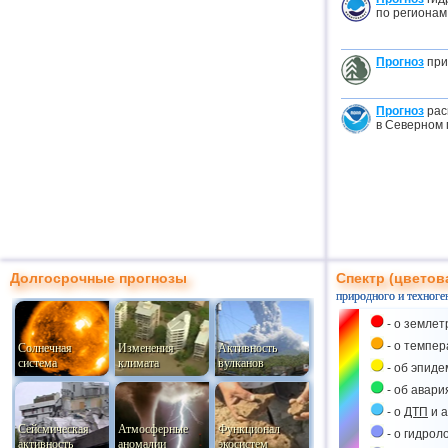
по регионам
Прогноз
при
Прогноз
рас
в Северном
Долгосрочные прогнозы
Спектр (цветов
природного и техноге
- о землет
- о темпе
Солнечная
Изменения
Активность
система
климата
вулканов
- об эпиде
- об авари
- о
ДТП
и а
Сейсмическая
Атмосферные
Функционал
- о гидрол
активность
аномалии
экосистем