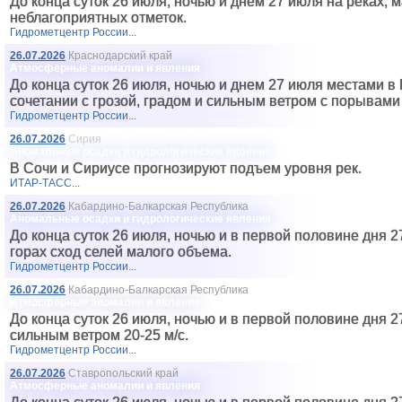
До конца суток 26 июля, ночью и днем 27 июля на реках
неблагоприятных отметок.
Гидрометцентр России...
26.07.2026
Краснодарский край
Атмосферные аномалии и явления
До конца суток 26 июля, ночью и днем 27 июля местами в
сочетании с грозой, градом и сильным ветром с порывами 
Гидрометцентр России...
26.07.2026
Сирия
Аномальные осадки и гидрологические явления
В Сочи и Сириусе прогнозируют подъем уровня рек.
ИТАР-ТАСС...
26.07.2026
Кабардино-Балкарская Республика
Аномальные осадки и гидрологические явления
До конца суток 26 июля, ночью и в первой половине дня
горах сход селей малого объема.
Гидрометцентр России...
26.07.2026
Кабардино-Балкарская Республика
Атмосферные аномалии и явления
До конца суток 26 июля, ночью и в первой половине дня 
сильным ветром 20-25 м/с.
Гидрометцентр России...
26.07.2026
Ставропольский край
Атмосферные аномалии и явления