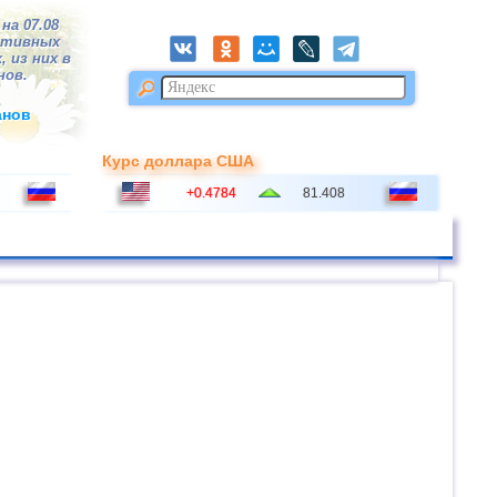
на 07.08
ктивных
, из них в
нов.
анов
Курс доллара США
+0.4784
81.408