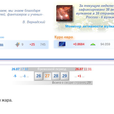
За текущую неделю 
зафиксировано 38 а
наем, мы знаем благодаря
вулканов в 16 странах
ей, фантазеров и ученых-
России - 6 вулка
В. Вернадский
Монитор активности вулк
Курс евро
чно
+0.8684
94.059
ва
9
+25
745
Временной период
26.07
17:10
26.07
11:31
26
27
28
29
-5
...
-1
...
...
+1
...
Всего
в сводке страниц
29
и жара.