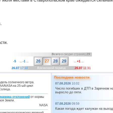
27 июля местами в Ставропольском крае ожидается сильный д
.
сти.
Всего
в сводке страниц
29
26
27
28
29
-5
...
-1
...
...
+1
...
Временной период
26.07
17:10
26.07
11:31
Последние новости
дель солнечного ветра.
07.08.2026
10:02
A/NASA на 25-ый цикл
Число погибших в ДТП в Заречном н
Солнца.
выросло до пяти.
инамика отклонений
от нормы
лоя Земли.
07.08.2026
09:59
NASA
Какая погода ждет калужан на выхо
рометеорологических явлений