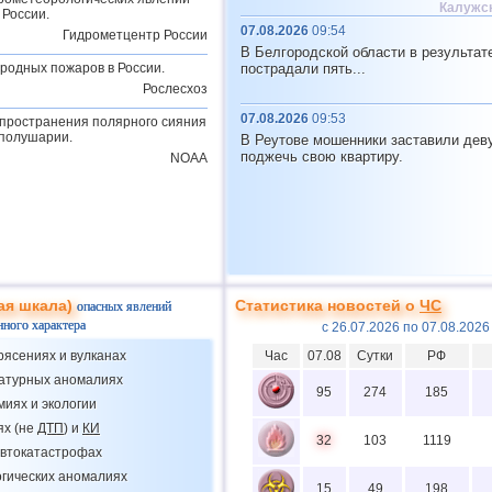
Калужск
 России.
07.08.2026
09:54
Гидрометцентр России
В Белгородской области в результат
родных пожаров в России.
пострадали пять...
Рослесхоз
07.08.2026
09:53
пространения полярного сияния
 полушарии.
В Реутове мошенники заставили дев
поджечь свою квартиру.
NOAA
ая шкала)
Статистика новостей о
ЧС
опасных явлений
нного характера
с 26.07.2026 по 07.08.2026
рясениях и вулканах
Час
07.08
Сутки
РФ
ратурных аномалиях
95
274
185
миях и экологии
ях (не
ДТП
) и
КИ
32
103
1119
втокатастрофах
огических аномалиях
15
49
198