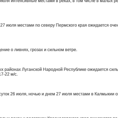
 июля интенсивные местами в реках, в том числе в малых 
 27 июля местами по северу Пермского края ожидается очен
ие о ливнях, грозах и сильном ветре.
ных районах Луганской Народной Республике ожидается силь
7-22 м/с.
 суток 26 июля, ночью и днем 27 июля местами в Калмыкии 