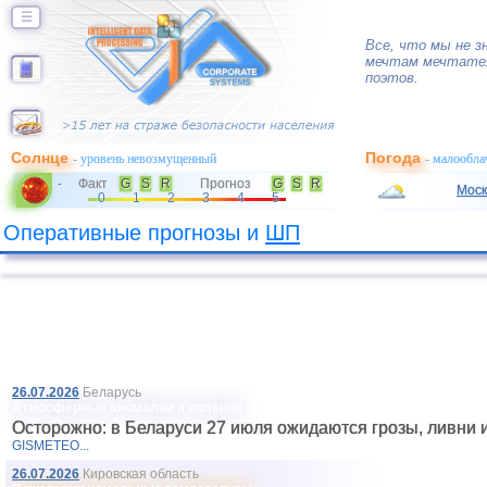
☰
Все, что мы не з
мечтам мечтател
поэтов.
Солнце
Погода
- уровень невозмущенный
- малообла
Факт
G
S
R
Прогноз
G
S
R
-
Моск
0
1
2
3
4
5
Оперативные прогнозы и
ШП
26.07.2026
Беларусь
Атмосферные аномалии и явления
Осторожно: в Беларуси 27 июля ожидаются грозы, ливни 
GISMETEO...
26.07.2026
Кировская область