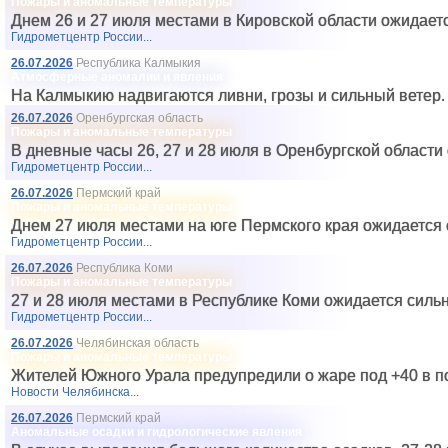
Пожары и аномальные температуры
Днем 26 и 27 июля местами в Кировской области ожидает
Гидрометцентр России...
26.07.2026
Республика Калмыкия
Атмосферные аномалии и явления
На Калмыкию надвигаются ливни, грозы и сильный ветер.
26.07.2026
Оренбургская область
Пожары и аномальные температуры
В дневные часы 26, 27 и 28 июля в Оренбургской области 
Гидрометцентр России...
26.07.2026
Пермский край
Пожары и аномальные температуры
Днем 27 июля местами на юге Пермского края ожидается 
Гидрометцентр России...
26.07.2026
Республика Коми
Пожары и аномальные температуры
27 и 28 июля местами в Республике Коми ожидается силь
Гидрометцентр России...
26.07.2026
Челябинская область
Пожары и аномальные температуры
Жителей Южного Урала предупредили о жаре под +40 в по
Новости Челябинска...
26.07.2026
Пермский край
Аномальные осадки и гидрологические явления