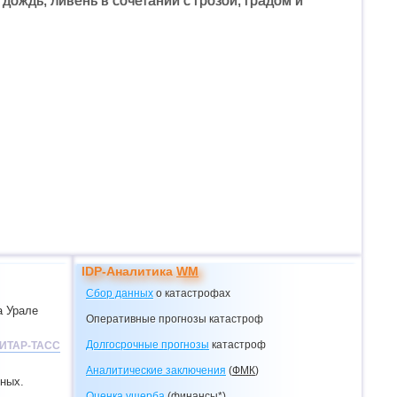
ождь, ливень в сочетании с грозой, градом и
IDP-Аналитика
WM
Сбор данных
о катастрофах
а Урале
Оперативные прогнозы катастроф
Долгосрочные прогнозы
катастроф
ИТАР-ТАСС
Аналитические заключения
(
ФМК
)
дных.
Оценка ущерба
(финансы*)