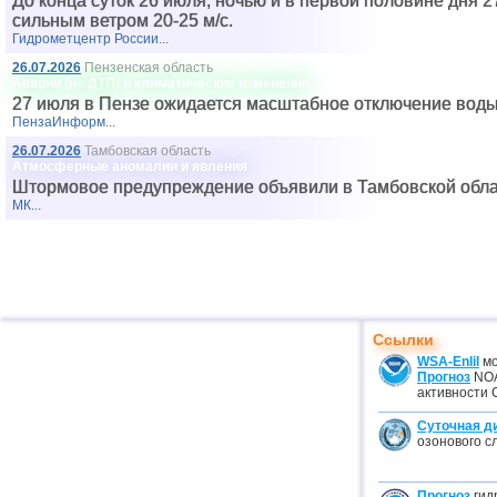
До конца суток 26 июля, ночью и в первой половине дня 
сильным ветром 20-25 м/с.
Гидрометцентр России...
26.07.2026
Пензенская область
Аварии (не
ДТП
) и климатические изменения
27 июля в Пензе ожидается масштабное отключение воды
ПензаИнформ...
26.07.2026
Тамбовская область
Атмосферные аномалии и явления
Штормовое предупреждение объявили в Тамбовской обла
МК...
Ссылки
WSA-Enlil
мо
Прогноз
NOA
активности 
Суточная д
озонового с
Прогноз
гид