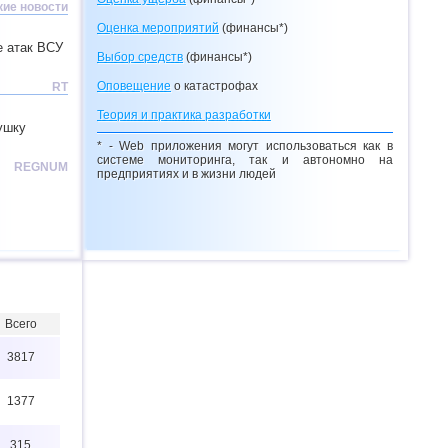
ие новости
Оценка мероприятий
(финансы*)
е атак ВСУ
Выбор средств
(финансы*)
Оповещение
о катастрофах
RT
Теория и практика разработки
ушку
* - Web приложения могут использоваться как в
системе мониторинга, так и автономно на
REGNUM
предприятиях и в жизни людей
Всего
3817
1377
315