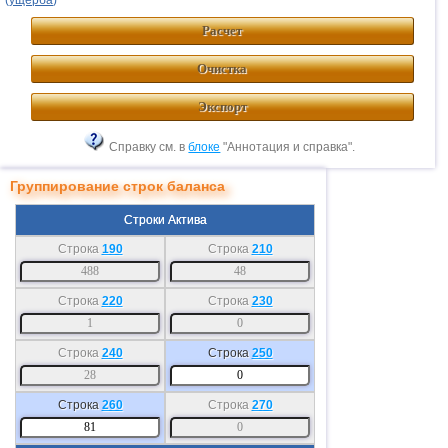
(
ущерба
)"
Расчет
Очистка
Экспорт
Справку см. в
блоке
"Аннотация и справка".
Группирование строк баланса
Строки Актива
Строка
190
Строка
210
Строка
220
Строка
230
Строка
240
Строка
250
Строка
260
Строка
270