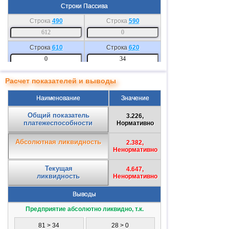
Строки Пассива
Строка
490
Строка
590
Строка
610
Строка
620
Строка
630
Строка
640
Расчет показателей и выводы
Наименование
Значение
Строка
650
Строка
660
Общий показатель
3.226,
платежеспособности
Нормативно
Абсолютная ликвидность
2.382,
Ненормативно
Текущая
4.647,
ликвидность
Ненормативно
Выводы
Предприятие абсолютно ликвидно, т.к.
81 > 34
28 > 0