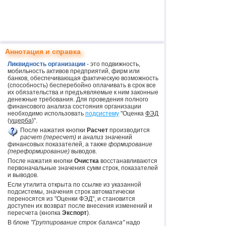
Аннотация и справка
Ликвидность организации
- это подвижность,
мобильность активов предприятий, фирм или
банков, обеспечивающая фактическую возможность
(способность) бесперебойно оплачивать в срок все
их обязательства и предъявляемые к ним законные
денежные требования. Для проведения полного
финансового анализа состояния организации
необходимо использовать
подсистему
"Оценка
ФЭД
(
ущерба
)".
После нажатия кнопки
Расчет
производится
расчет (пересчет)
и
анализ
значений
финансовых показателей, а также
формирование
(переформирование)
выводов.
После нажатия кнопки
Очистка
восстанавливаются
первоначальные значения сумм строк, показателей
и выводов.
Если утилита открыта по ссылке из указанной
подсистемы, значения строк автоматически
переносятся из "Оценки ФЭД", и становится
доступен их возврат после внесения изменений и
пересчета (кнопка
Экспорт
).
В блоке
"Группирование строк баланса"
надо