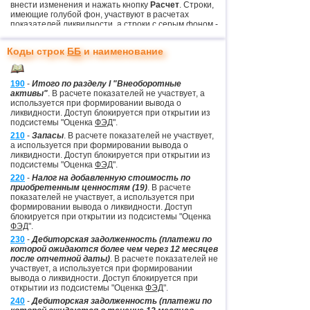
внести изменения и нажать кнопку
Расчет
. Строки,
имеющие голубой фон, участвуют в расчетах
показателей ликвидности, а строки с серым фоном -
при формировании выводов.
Следует учитывать, что утилита использует
куки
Коды строк
ББ
и наименование
для сохранения результатов расчетов и анализа.
190
-
Итого по разделу I "Внеоборотные
активы"
. В расчете показателей не участвует, а
используется при формировании вывода о
ликвидности. Доступ блокируется при открытии из
подсистемы "Оценка
ФЭД
".
210
-
Запасы
. В расчете показателей не участвует,
а используется при формировании вывода о
ликвидности. Доступ блокируется при открытии из
подсистемы "Оценка
ФЭД
".
220
-
Налог на добавленную стоимость по
приобретенным ценностям (19)
. В расчете
показателей не участвует, а используется при
формировании вывода о ликвидности. Доступ
блокируется при открытии из подсистемы "Оценка
ФЭД
".
230
-
Дебиторская задолженность (платежи по
которой ожидаются более чем через 12 месяцев
после отчетной даты)
. В расчете показателей не
участвует, а используется при формировании
вывода о ликвидности. Доступ блокируется при
открытии из подсистемы "Оценка
ФЭД
".
240
-
Дебиторская задолженность (платежи по