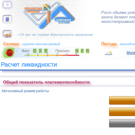
☰
Рост объема угле
азота делает пла
негостеприимной 
Солнце
Погода
- уровень невозмущенный
- малообла
Факт
G
S
R
Прогноз
G
S
R
-
Моск
0
1
2
3
4
5
Расчет ликвидности
Общий показатель платежеспособности
Автономный режим работы