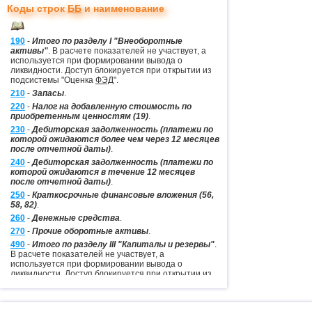
Коды строк
ББ
и наименование
Строка
650
Строка
660
190
-
Итого по разделу I "Внеоборотные
активы"
. В расчете показателей не участвует, а
используется при формировании вывода о
ликвидности. Доступ блокируется при открытии из
подсистемы "Оценка
ФЭД
".
210
-
Запасы
.
220
-
Налог на добавленную стоимость по
приобретенным ценностям (19)
.
230
-
Дебиторская задолженность (платежи по
которой ожидаются более чем через 12 месяцев
после отчетной даты)
.
240
-
Дебиторская задолженность (платежи по
которой ожидаются в течение 12 месяцев
после отчетной даты)
.
250
-
Краткосрочные финансовые вложения (56,
58, 82)
.
260
-
Денежные средства
.
270
-
Прочие оборотные активы
.
490
-
Итого по разделу III "Капиталы и резервы"
.
В расчете показателей не участвует, а
используется при формировании вывода о
ликвидности. Доступ блокируется при открытии из
подсистемы "Оценка
ФЭД
".
590
-
Итого по разделу IV "Краткосрочные
обязательства"
.