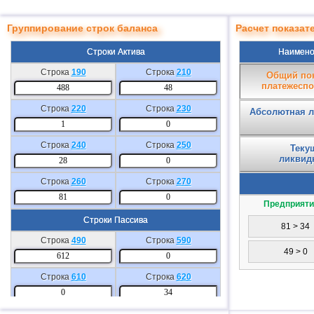
Группирование строк баланса
Расчет показа
Строки Актива
Наимено
Строка
190
Строка
210
Общий пок
платежеспо
Строка
220
Строка
230
Абсолютная л
Строка
240
Строка
250
Теку
ликвид
Строка
260
Строка
270
Предприятие
Строки Пассива
81 > 34
Строка
490
Строка
590
49 > 0
Строка
610
Строка
620
Строка
630
Строка
640