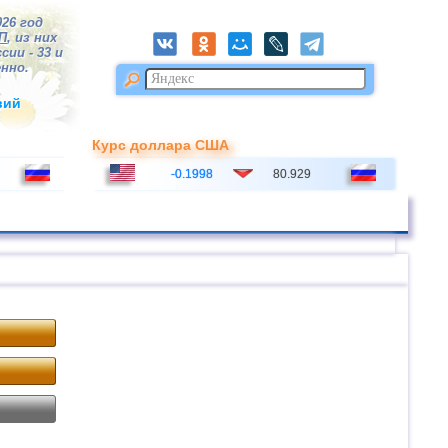
026 год
П
, из них
сии - 33 и
нно.
вий
Курс доллара США
-0.1998
80.929