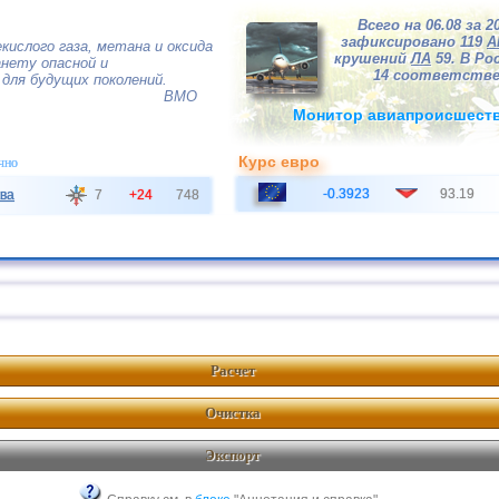
Всего на 06.08 за 2
зафиксировано 119
А
кислого газа, метана и оксида
крушений
ЛА
59. В Рос
нету опасной и
14 соответстве
для будущих поколений.
ВМО
Монитор авиапроисшест
Курс евро
чно
-0.3923
93.19
ва
7
+24
748
Расчет
Очистка
Экспорт