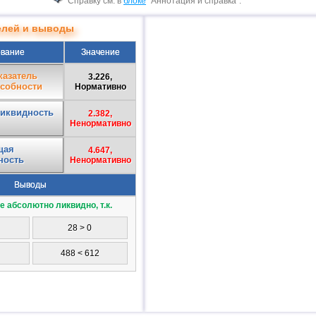
Справку см. в
блоке
"Аннотация и справка".
телей и выводы
вание
Значение
азатель
3.226,
собности
Нормативно
иквидность
2.382,
Ненормативно
щая
4.647,
ность
Ненормативно
Выводы
 абсолютно ликвидно, т.к.
28 > 0
488 < 612