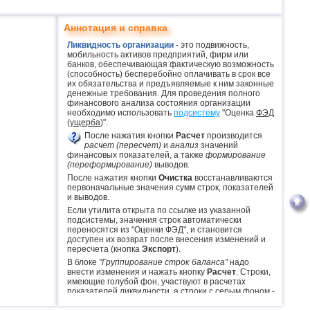
Аннотация и справка
Ликвидность организации
- это подвижность,
мобильность активов предприятий, фирм или
банков, обеспечивающая фактическую возможность
(способность) бесперебойно оплачивать в срок все
их обязательства и предъявляемые к ним законные
денежные требования. Для проведения полного
финансового анализа состояния организации
необходимо использовать
подсистему
"Оценка
ФЭД
(
ущерба
)".
После нажатия кнопки
Расчет
производится
расчет (пересчет)
и
анализ
значений
финансовых показателей, а также
формирование
(переформирование)
выводов.
После нажатия кнопки
Очистка
восстанавливаются
первоначальные значения сумм строк, показателей
и выводов.
Если утилита открыта по ссылке из указанной
подсистемы, значения строк автоматически
переносятся из "Оценки ФЭД", и становится
доступен их возврат после внесения изменений и
пересчета (кнопка
Экспорт
).
В блоке
"Группирование строк баланса"
надо
внести изменения и нажать кнопку
Расчет
. Строки,
имеющие голубой фон, участвуют в расчетах
показателей ликвидности, а строки с серым фоном -
при формировании выводов.