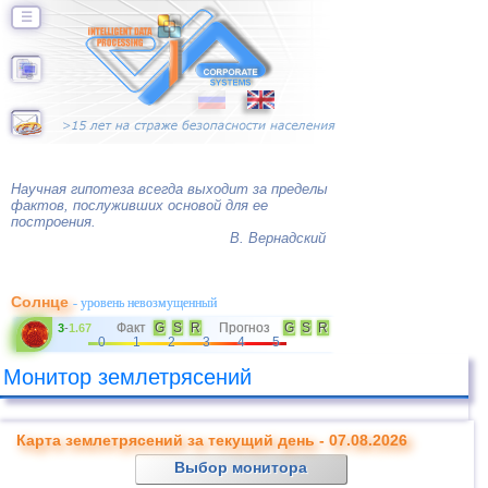
☰
Научная гипотеза всегда выходит за пределы
фактов, послуживших основой для ее
построения.
В. Вернадский
Солнце
- уровень невозмущенный
Факт
G
S
R
Прогноз
G
S
R
3
-
1.67
0
1
2
3
4
5
Монитор землетрясений
Карта землетрясений за текущий день - 07.08.2026
Выбор монитора