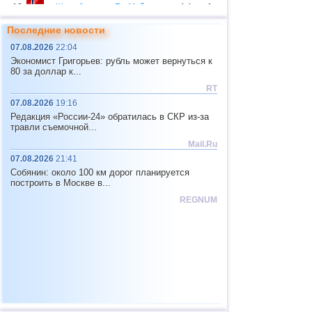
12
о.Шпицберген и Ян-Майен
4,4
1
13
Тонга
4,4
1
Последние новости
07.08.2026
22:04
14
Фиджи
4,2...4,3
2
Экономист Григорьев: рубль может вернуться к
15
США
2,5...4,1
13
80 за доллар к...
RT
16
Мьянма
4,1
1
07.08.2026
19:16
17
Бутан
3,8
1
Редакция «России-24» обратилась в СКР из-за
травли съемочной...
18
Эквадор
3,7
1
Mail.Ru
19
Гватемала
3,7
1
07.08.2026
21:41
Собянин: около 100 км дорог планируется
20
Пуэрто-Рико
2,7...3,6
4
построить в Москве в...
21
Турция
2,5...3,5
4
REGNUM
22
Хорватия
2,6...3,5
2
23
ДР
3,2...3,4
2
24
Центральная Америка
3,4
1
25
Боливия
3,4
1
26
Африка
3,3
1