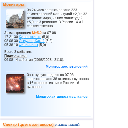
27
Румыния
2,5...3,2
2
Мониторы
За 24 часа зафиксировано 223
28
Коста-Рика
2,6...3,1
8
землетрясений магнитудой ≥2,0 в 32
регионах мира, из них магнитудой
29
Никарагуа
2,9
1
≥5,0 - в 3 регионах. В России - 4 и 1
соответственно.
30
Албания
2,6
1
Землетрясения
M≥5.0
за
07.08
17:21:30
Курильские о.
(5,0).
31
Польша
2,6
1
08:08:30
Сычуань, Китай
(5,2).
05:38:10
Филиппины
(5,0).
32
Бангладеш
2,5
1
Всего 3 события.
Примечание:
06.08 - 4 события (2068/2028...2118).
Монитор землетрясений
За текущую неделю на 07.08
зафиксировано 38 активных вулканов
в 16 странах, из них в России - 6
вулканов.
Монитор активности вулканов
Спектр (цветовая шкала)
опасных явлений