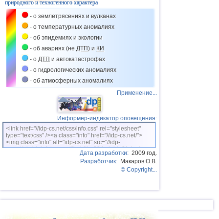
природного и техногенного характера
- о землетрясениях и вулканах
- о температурных аномалиях
- об эпидемиях и экологии
- об авариях (не
ДТП
) и
КИ
- о
ДТП
и автокатастрофах
- о гидрологических аномалиях
- об атмосферных аномалиях
Применение...
Информер-индикатор оповещения:
<link href="//idp-cs.net/css/info.css" rel="stylesheet"
type="text/css" /><a class="info" href="//idp-cs.net/">
<img class="info" alt="idp-cs.net" src="//idp-
cs.net/pix/idpinfok_sm.gif" width=88 height=31 /></a>
Дата разработки:
2009 год.
Разработчик:
Макаров О.В.
© Copyright...