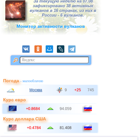
За текущую неделю на 07.08
зафиксировано 38 активных
вулканов в 16 странах, из них в
России - 6 вулканов.
Монитор активности вулканов
Погода
- малооблачно
Москва
9
+25
745
Курс евро
+0.8684
94.059
Курс доллара США
+0.4784
81.408