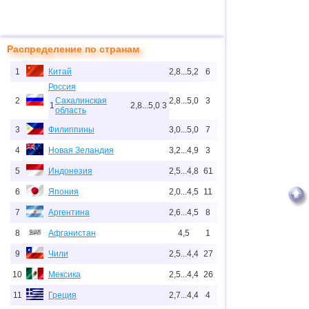
Распределение по странам
1
Китай
2,8...5,2
6
Россия
2
Сахалинская
2,8...5,0
3
1
2,8...5,0
3
область
3
Филиппины
3,0...5,0
7
4
Новая Зеландия
3,2...4,9
3
5
Индонезия
2,5...4,8
61
6
Япония
2,0...4,5
11
7
Аргентина
2,6...4,5
8
8
Афганистан
4,5
1
9
Чили
2,5...4,4
27
10
Мексика
2,5...4,4
26
11
Греция
2,7...4,4
4