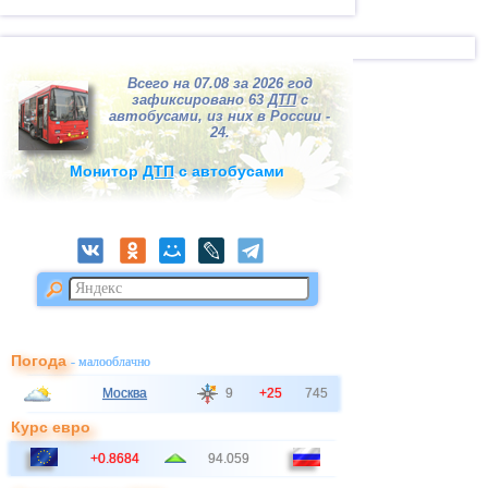
открытии из подсистемы "Оценка
ФЭД
".
510
-
Займы и кредиты (92, 95)
.
520
-
Прочие долгосрочные обязательства
.
610
-
Займы и кредиты (90, 94)
.
Всего на 07.08 за 2026 год
620
-
Кредиторская задолженность
.
зафиксировано 63
ДТП
с
630
-
Задолженность участникам
автобусами, из них в России -
(учредителям) по выплате доходов (75)
.
24.
640
-
Доходы будущих периодов (83)
.
650
-
Резервы предстоящих расходов (89)
.
Монитор
ДТП
с автобусами
660
-
Прочие краткосрочные обязательства
.
Погода
- малооблачно
Москва
9
+25
745
Курс евро
+0.8684
94.059