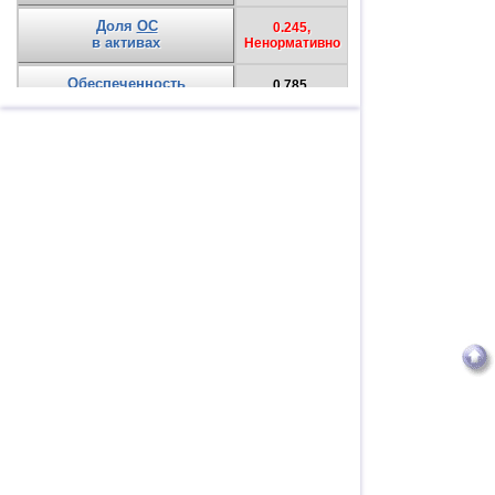
Доля
ОС
0.245,
в активах
Ненормативно
Обеспеченность
0.785,
СС
Нормативно
Выводы
Предприятие абсолютно финансово-устойчиво,
т.к.
K1 = 1
K2 = 1
K3 = 1