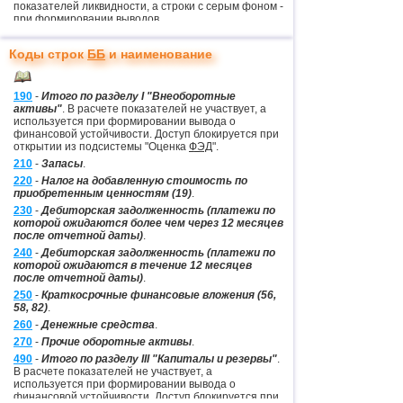
показателей ликвидности, а строки с серым фоном -
при формировании выводов.
Обращаем внимание
, что нормативность
показателя маневренности определяется по
Коды строк
ББ
и наименование
динамике его изменений.
Следует учитывать, что утилита использует
куки
для сохранения результатов расчетов и анализа.
190
-
Итого по разделу I "Внеоборотные
активы"
. В расчете показателей не участвует, а
используется при формировании вывода о
финансовой устойчивости. Доступ блокируется при
открытии из подсистемы "Оценка
ФЭД
".
210
-
Запасы
.
220
-
Налог на добавленную стоимость по
приобретенным ценностям (19)
.
230
-
Дебиторская задолженность (платежи по
которой ожидаются более чем через 12 месяцев
после отчетной даты)
.
240
-
Дебиторская задолженность (платежи по
которой ожидаются в течение 12 месяцев
после отчетной даты)
.
250
-
Краткосрочные финансовые вложения (56,
58, 82)
.
260
-
Денежные средства
.
270
-
Прочие оборотные активы
.
490
-
Итого по разделу III "Капиталы и резервы"
.
В расчете показателей не участвует, а
используется при формировании вывода о
финансовой устойчивости. Доступ блокируется при