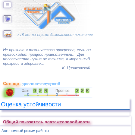
☰
Не признаю я технического прогресса, если он
превосходит процесс нравственный… Для
человечества нужна не техника, а моральный
прогресс и здоровье…
К. Циолковский
Солнце
- уровень невозмущенный
Факт
G
S
R
Прогноз
G
S
R
-
0
1
2
3
4
5
Оценка устойчивости
Общий показатель платежеспособности
Автономный режим работы