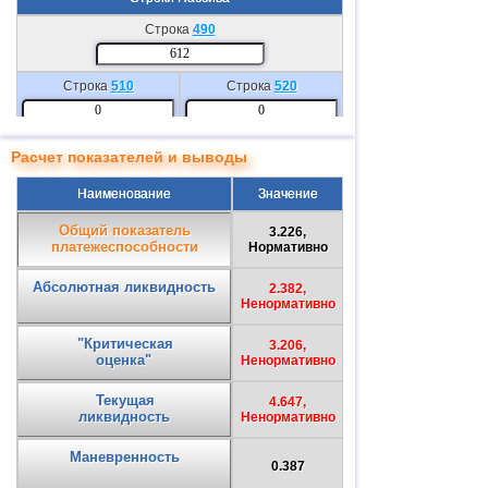
Строка
490
Строка
510
Строка
520
Строка
610
Строка
620
Расчет показателей и выводы
Наименование
Значение
Строка
630
Строка
640
Общий показатель
3.226,
платежеспособности
Нормативно
Строка
650
Строка
660
Абсолютная ликвидность
2.382,
Ненормативно
"Критическая
3.206,
оценка"
Ненормативно
Текущая
4.647,
ликвидность
Ненормативно
Маневренность
0.387