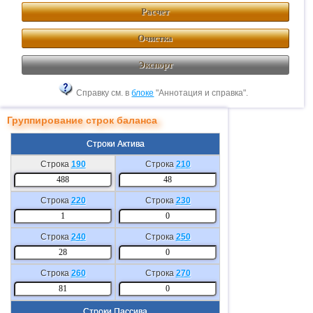
Расчет
Очистка
Экспорт
Справку см. в
блоке
"Аннотация и справка".
Группирование строк баланса
Строки Актива
Строка
190
Строка
210
Строка
220
Строка
230
Строка
240
Строка
250
Строка
260
Строка
270
Строки Пассива