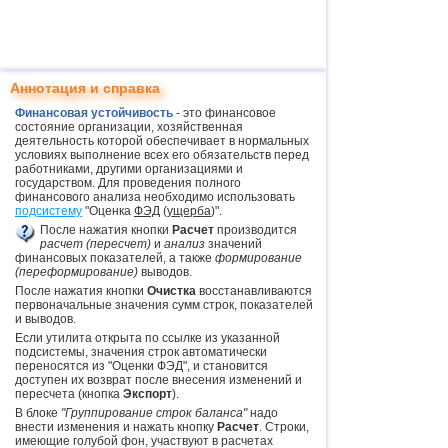
Аннотация и справка
Финансовая устойчивость
- это финансовое
состояние организации, хозяйственная
деятельность которой обеспечивает в нормальных
условиях выполнение всех его обязательств перед
работниками, другими организациями и
государством. Для проведения полного
финансового анализа необходимо использовать
подсистему
"Оценка
ФЭД
(
ущерба
)".
После нажатия кнопки
Расчет
производится
расчет (пересчет)
и
анализ
значений
финансовых показателей, а также
формирование
(переформирование)
выводов.
После нажатия кнопки
Очистка
восстанавливаются
первоначальные значения сумм строк, показателей
и выводов.
Если утилита открыта по ссылке из указанной
подсистемы, значения строк автоматически
переносятся из "Оценки ФЭД", и становится
доступен их возврат после внесения изменений и
пересчета (кнопка
Экспорт
).
В блоке
"Группирование строк баланса"
надо
внести изменения и нажать кнопку
Расчет
. Строки,
имеющие голубой фон, участвуют в расчетах