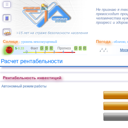
☰
Не признаю я тех
превосходит про
человечества нуж
прогресс и здоро
Солнце
Погода
- уровень невозмущенный
- облачно,
Факт
G
S
R
Прогноз
G
S
R
5
-
0.33
Моск
0
1
2
3
4
5
Расчет рентабельности
Рентабельность инвестиций
Автономный режим работы