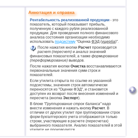
Аннотация и справка
Рентабельность реализованной продукции
- это
показатель, который показывает прибыль,
полученную с каждого рубля реализованной
продукции. Для проведения полного финансового
анализа состояния организации необходимо
использовать
подсистему
"Оценка
ФЭД
(
ущерба
)".
После нажатия кнопки
Расчет
производится
расчет (пересчет)
и
анализ
значений
финансовых показателей, а также
формирование
(переформирование)
выводов.
После нажатия кнопки
Очистка
восстанавливаются
первоначальные значения сумм строк и
показателей.
Если утилита открыта по ссылке из указанной
подсистемы, значения строк автоматически
переносятся из "Оценки ФЭД", и становится
доступен их возврат после внесения изменений и
пересчета (кнопка
Экспорт
).
В блоке
"Группирование строк баланса"
надо
внести изменения и нажать кнопку
Расчет
. В
отличии от других утилит при группировании строк
форм бухгалтерского учета отображаются только
строки, участвующие в расчете (пересчетах)
выбранного показателя. Анализ показателей в этой
утилите не производится.
Следует учитывать, что утилита использует
куки