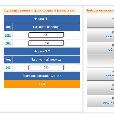
Группирование строк форм и результат
Выбор показат
Форма №1
Р
Код
На конец периода
Р
690
внео
700
Р
об
Форма №2
Р
Код
За отчетный период
140
Р
Значение рентабельности
собс
16.4
Р
з
Р
реали