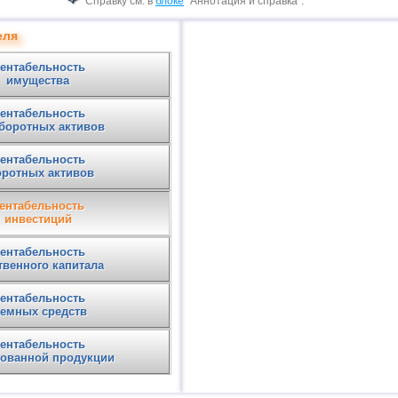
Справку см. в
блоке
"Аннотация и справка".
еля
ентабельность
имущества
ентабельность
боротных активов
ентабельность
оротных активов
ентабельность
инвестиций
ентабельность
твенного капитала
ентабельность
аемных средств
ентабельность
зованной продукции