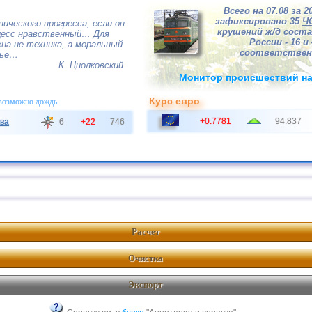
Всего на 07.08 за 2
зафиксировано 35
Ч
нического прогресса, если он
крушений ж/д соста
цесс нравственный… Для
России - 16 и 
на не техника, а моральный
соответствен
вье…
К. Циолковский
Монитор происшествий на
Курс евро
 возможно дождь
+0.7781
94.837
ва
6
+22
746
Расчет
Очистка
Экспорт