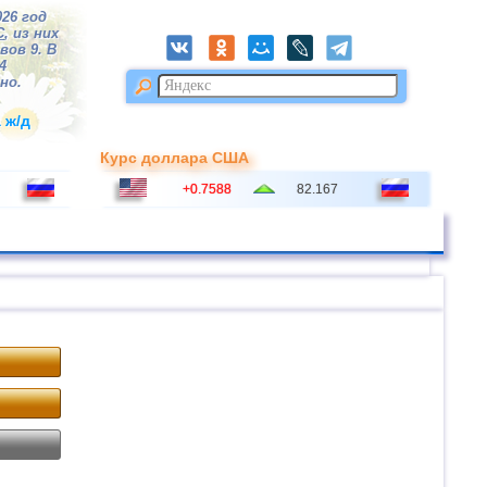
026 год
С
, из них
вов 9. В
4
но.
 ж/д
Курс доллара США
+0.7588
82.167