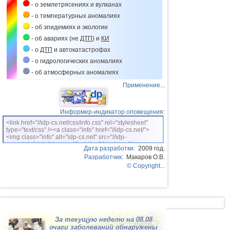
- о землетрясениях и вулканах
- о температурных аномалиях
- об эпидемиях и экологии
- об авариях (не
ДТП
) и
КИ
- о
ДТП
и автокатастрофах
- о гидрологических аномалиях
- об атмосферных аномалиях
Применение...
Информер-индикатор оповещения:
<link href="//idp-cs.net/css/info.css" rel="stylesheet"
type="text/css" /><a class="info" href="//idp-cs.net/">
<img class="info" alt="idp-cs.net" src="//idp-
cs.net/pix/idpinfok_sm.gif" width=88 height=31 /></a>
Дата разработки:
2009 год.
Разработчик:
Макаров О.В.
© Copyright...
За текущую неделю на 08.08
очаги заболеваний обнаружены