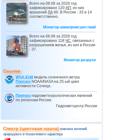
Всего на 08.08 за 2026 год
25.06
Серия землетрясений магнитудами
зафиксировано 120
АП
, из них
более 7 в Венесуэле
крушений
ЛА
60. В России - 33 и 14
соответственно.
25.06
Сход с рельсов вагона на западе
Польши
Монитор авиапроисшествий
27.06
Авария на ж/д в Германии
Всего на 08.08 за 2026 год
01.07
Сход с рельсов вагонов в США
зафиксировано 118
ЧС
, связанных с
разрушением жилья, из них в России
02.07
Сход с рельсов вагонов в Татарстане
- 37.
04.07
Сход вагонов с рельсов в
Красноярском крае
Монитор разрухи
16.07
Сход с рельсов вагонов в Пермском
Ссылки
крае
WSA-Enlil
модель солнечного ветра.
18.07
Потоп в Нью-Йорке
Прогноз
NOAA/NASA на 25-ый цикл
активности Солнца.
25.07
Повторный блэкаут в Грузии
Прогноз
гидрометеорологических явлений
27.07
Пожар в метро Барселоны
по регионам России.
Гидрометцентр России
Спектр (цветовая шкала)
опасных явлений
природного и техногенного характера