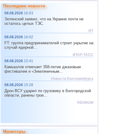
крае
Последние новости
12.02
Провал грунта в Китае
08.08.2026
16:03
02.03
Столкновение поездов в Пермском
Зеленский заявил, что на Украине почти не
крае
осталось целых ТЭС.
12.03
Сход с рельсов вагонов в Тамбовской
RT
области
08.08.2026
16:02
15.03
Сход с рельсов вагонов в Татарстане
FT: группа предпринимателей строит укрытие на
случай ядерной...
22.03
ДТП
с автобусом на ж/д переезде в
Бангладеш
ИТАР-ТАСС
08.08.2026
15:41
03.04
Крушение поезда в Ульяновской
области
Камышлов отмечает 358-летие джазовым
фестивалем и «Земляничным...
07.04
Авария на ж/д переезде на севере
Франции
Новости Екатеринбурга
08.08.2026
23.04
15:28
Столкновение поездов в Дании
Дрон ВСУ ударил по грузовику в Белгородской
28.04
Столкновение поездов в Индонезии
области, ранены трое...
03.05
Сход с рельсов вагонов в Литве
REGNUM
16.05
ДТП
с автобусом на ж/д переезде в
Таиланде
09.06
Грозовая активность в Подмосковье
13.06
Потоп в Москве
Мониторы