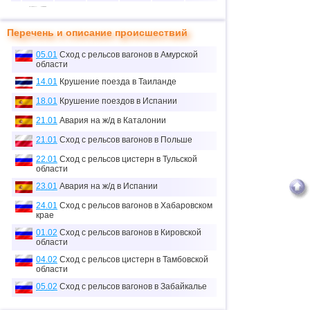
10
2
1
0
0
3
Перечень и описание происшествий
11
16
4
1
0
59
05.01
Сход с рельсов вагонов в Амурской
12
2
1
1
40
98
области
13
2
0
0
0
0
14.01
Крушение поезда в Таиланде
18.01
Крушение поездов в Испании
14
1
0
0
0
0
21.01
Авария на ж/д в Каталонии
21.01
Сход с рельсов вагонов в Польше
22.01
Сход с рельсов цистерн в Тульской
области
23.01
Авария на ж/д в Испании
24.01
Сход с рельсов вагонов в Хабаровском
крае
01.02
Сход с рельсов вагонов в Кировской
области
04.02
Сход с рельсов цистерн в Тамбовской
области
05.02
Сход с рельсов вагонов в Забайкалье
09.02
Сход с рельсов вагонов в Хабаровском