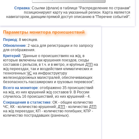
Справка
: Ссылки (флаги) в таблице "Распределение по странам"
позиционируют карту на указанный регион. Карта является
навигатором, дающим прямой доступ описанию в "Перечне событий".
Параметры монитора происшествий
Период
: 8 месяцев.
Обновление
: 2 часа для регистрации и по запросу
для отображения.
Критерий
: "Данные о происшествиях на ж/д, в
которые включены как крушения поездов, сходы
составов с рельсов, в т.ч. и в метро, и крупные
ДТП
на
ж/д переездах, так и воздействия климатических и
техногенных
ЧС
на инфраструктуру
железнодорожных магистралей, обеспечивающих
безопасность пассажирских и грузовых перевозок".
Всего на мониторе
: отображено 35 происшествий
на ж/д, из них крушений ж/д составов 9. В России
случилось 16 происшествий, из них крушений - 4.
Сокращения в статистике
: ОК - общее количество
ЧС; КК - количество крушений;
ДТП
- количество
ДТП
на ж/д переездах; КП - количество погибших; КПР -
количество пострадавших (раненых).