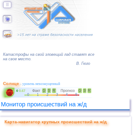
☰
Катастрофы на свой зловещий лад ставят все
на свое место.
В. Гюго
Солнце
- уровень невозмущенный
Факт
G
S
R
Прогноз
G
S
R
4
-
0.67
0
1
2
3
4
5
Монитор происшествий на ж/д
Карта-навигатор крупных происшествий на ж/д