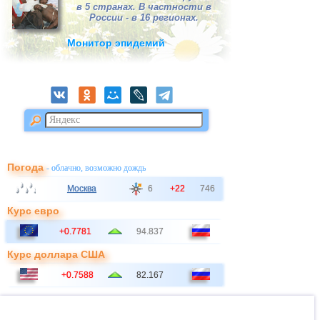
в 5 странах. В частности в
России - в 16 регионах.
Монитор эпидемий
Погода
- облачно, возможно дождь
Москва
6
+22
746
Курс евро
+0.7781
94.837
Курс доллара США
+0.7588
82.167