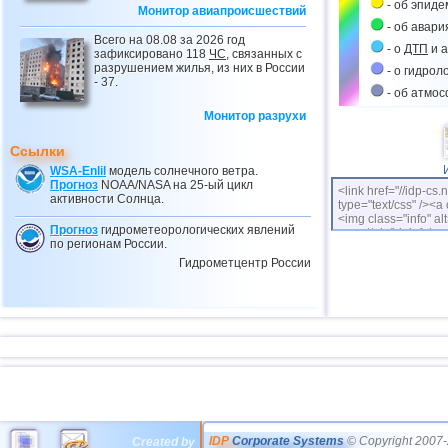
- об эпиде
Монитор авиапроисшествий
14
1
- об авари
Всего на 08.08 за 2026 год
- о
ДТП
и а
зафиксировано 118
ЧС
, связанных с
разрушением жилья, из них в России
- о гидрол
- 37.
- об атмо
Монитор разрухи
Ссылки
WSA-Enlil
модель солнечного ветра.
Прогноз
NOAA/NASA на 25-ый цикл
<link href="//idp-cs.
активности Солнца.
type="text/css" /><a 
<img class="info" alt
Прогноз
гидрометеорологических явлений
cs.net/pix/idpinfok_
по регионам России.
Гидрометцентр России
IDP
Corporate Systems
© Copyright 2007-
Created by