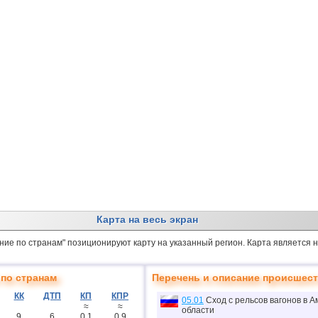
Карта на весь экран
ение по странам" позиционируют карту на указанный регион. Карта является
по странам
Перечень и описание происшес
КК
ДТП
КП
КПР
05.01
Сход с рельсов вагонов в А
≈
≈
области
9
6
0.1
0.9