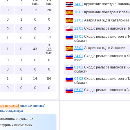
тыс.
тыс.
14.01
Крушение поезда в Таилан
0
1
12
20
18.01
Крушение поездов в Испан
0
1
0
0
21.01
Авария на ж/д в Каталонии
21.01
Сход с рельсов вагонов в 
0
0
0
2
22.01
Сход с рельсов цистерн в Т
1
0
0
17
области
≈
23.01
Авария на ж/д в Испании
1
0
43
0.6
тыс.
24.01
Сход с рельсов вагонов в 
0
1
0
0
крае
01.02
Сход с рельсов вагонов в К
0
0
0
0
области
1
1
14
84
04.02
Сход с рельсов цистерн в 
области
0
0
0
0
05.02
Сход с рельсов вагонов в З
1
0
0
3
09.02
Сход с рельсов вагонов в 
крае
ая шкала)
опасных явлений
4
1
0
59
12.02
Провал грунта в Китае
нного характера
1
1
40
98
02.03
Столкновение поездов в П
рясениях и вулканах
крае
ратурных аномалиях
0
0
0
0
12.03
Сход с рельсов вагонов в Т