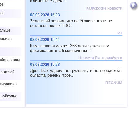
Климента с днем...
де
Калужские новости
ии
08.08.2026
16:03
Зеленский заявил, что на Украине почти не
осталось целых ТЭС.
Польше
RT
ульской
08.08.2026
15:41
Камышлов отмечает 358-летие джазовым
фестивалем и «Земляничным...
Новости Екатеринбурга
Хабаровском
08.08.2026
15:28
Дрон ВСУ ударил по грузовику в Белгородской
ировской
области, ранены трое...
REGNUM
Тамбовской
абайкалье
Хабаровском
ермском
амбовской