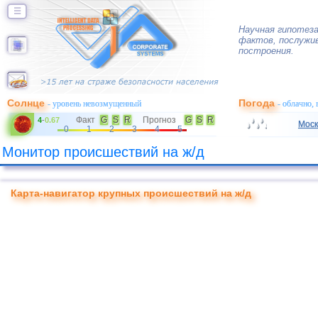
☰
Научная гипотеза
фактов, послужив
построения.
Солнце
Погода
- уровень невозмущенный
- облачно,
Факт
G
S
R
Прогноз
G
S
R
4
-
0.67
Моск
0
1
2
3
4
5
Монитор происшествий на ж/д
Карта-навигатор крупных происшествий на ж/д