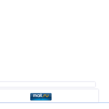
атарстане
реезде в
вской
 севере
ании
ндонезии
итве
реезде в
московье
нитудами
западе