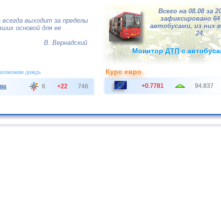
Всего на 08.08 за 2
зафиксировано 6
 всегда выходит за пределы
автобусами, из них в
ших основой для ее
24.
В. Вернадский
Монитор
ДТП
с автобуса
Курс евро
 возможно дождь
+0.7781
94.837
ва
6
+22
746