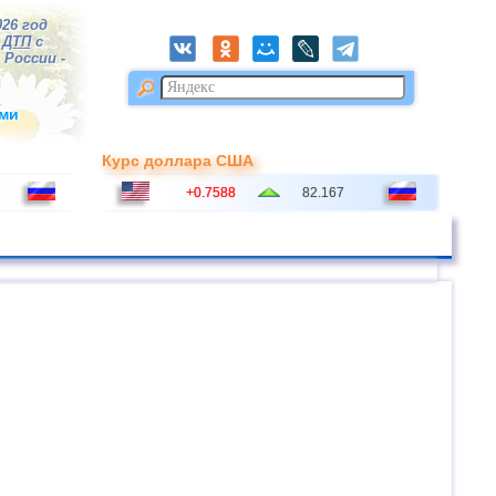
026 год
4
ДТП
с
 России -
ми
Курс доллара США
+0.7588
82.167