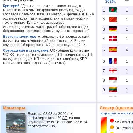
для отображения.
2026г.
Критерий
: "Данные о происшествиях на ж/д, в
которые включены как крушения поездов, сходы
1
1
составов с рельсов, в т.ч. и в метро, и крупные
ДТП
на
ж/д переездах, так и воздействия климатических и
2
1
техногенных
ЧС
на инфраструктуру
железнодорожных магистралей, обеспечивающих
3
1
безопасность пассажирских и грузовых перевозок".
Всего на мониторе
: отображено 35 происшествий
4
1
на ж/д, из них крушений ж/д составов 9. В России
случилось 16 происшествий, из них крушений - 4.
5
4
Сокращения в статистике
: ОК - общее количество
ЧС; КК - количество крушений;
ДТП
- количество
ДТП
на ж/д переездах; КП - количество погибших; КПР -
6
1
количество пострадавших (раненых).
7
1
8
1
9
1
10
2
Мониторы
Спектр (цветов
11
16
природного и техноге
Всего на 08.08 за 2026 год
зафиксировано 120
АП
, из них
12
2
- о землет
крушений
ЛА
60. В России - 33 и 14
соответственно.
13
- о темпе
2