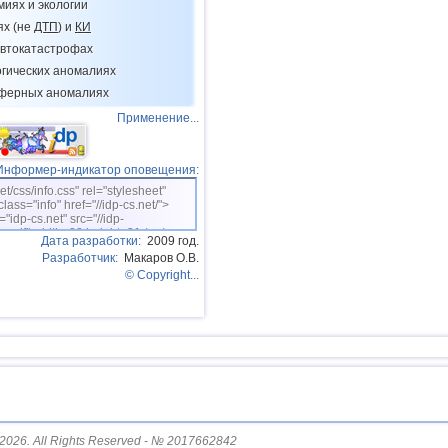
миях и экологии
области
0
0
0
0
ях (не
ДТП
) и
КИ
15.03
Сход с рельсов вагонов в Т
втокатастрофах
22.03
ДТП
с автобусом на ж/д пе
огических аномалиях
Бангладеш
сферных аномалиях
03.04
Крушение поезда в Ульяно
области
Применение...
07.04
Авария на ж/д переезде на
Франции
Информер-индикатор оповещения:
23.04
Столкновение поездов в Д
net/css/info.css" rel="stylesheet"
class="info" href="//idp-cs.net/">
28.04
Столкновение поездов в И
="idp-cs.net" src="//idp-
sm.gif" width=88 height=31 /></a>
03.05
Сход с рельсов вагонов в Л
Дата разработки:
2009 год.
Разработчик:
Макаров О.В.
16.05
ДТП
с автобусом на ж/д пе
© Copyright...
Таиланде
09.06
Грозовая активность в Под
13.06
Потоп в Москве
25.06
Серия землетрясений маг
более 7 в Венесуэле
25.06
Сход с рельсов вагона на 
Польши
27.06
Авария на ж/д в Германии
2026. All Rights Reserved - № 2017662842