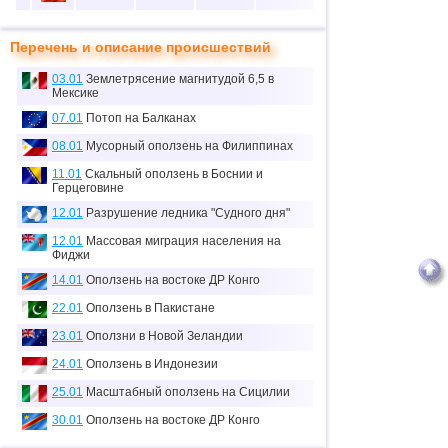
10
5
37
50
20
Перечень и описание происшествий
11
1
3
0
0
03.01
Землетрясение магнитудой 6,5 в
12
1
0
0
0
Мексике
≈
07.01
Потоп на Балканах
13
1
0.1
0
0
тыс.
08.01
Мусорный оползень на Филиппинах
14
1
0
0
0
11.01
Скальный оползень в Боснии и
Герцеговине
15
2
0
0
0
12.01
Разрушение ледника "Судного дня"
16
1
7
0
0
12.01
Массовая миграция населения на
Фиджи
17
1
0
0
0
14.01
Оползень на востоке ДР Конго
18
6
70
19
5
22.01
Оползень в Пакистане
19
4
26
0
14
23.01
Оползни в Новой Зеландии
20
3
0
0
0
24.01
Оползень в Индонезии
21
1
6
1
0
25.01
Масштабный оползень на Сицилии
30.01
Оползень на востоке ДР Конго
22
1
2
0
0