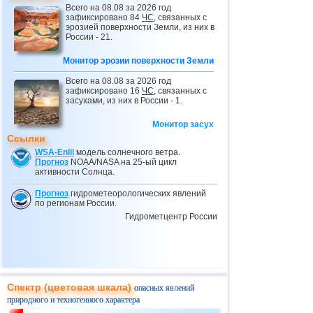
Всего на 08.08 за 2026 год
24.02
Провал грунта в Небраске
зафиксировано 84
ЧС
, связанных с
эрозией поверхности Земли, из них в
25.02
Вновь ливни, наводнения и оползни в
России - 21.
Бразилии
Монитор эрозии поверхности Земли
03.03
Оползень в ДР Конго
04.03
Обрушение крыши в Тульской области
Всего на 08.08 за 2026 год
зафиксировано 16
ЧС
, связанных с
04.03
Провал грунта в Греции
засухами, из них в России - 1.
10.03
Мусорный оползень в Индонезии
Монитор засух
Ссылки
11.03
Ливни и наводнения в Эфиопии
WSA-Enlil
модель солнечного ветра.
28.03
Потоп в Дагестане
Прогноз
NOAA/NASA на 25-ый цикл
активности Солнца.
29.03
Наводнения в Афганистане
Прогноз
гидрометеорологических явлений
02.04
Оползень в Экваториальной Гвинее
по регионам России.
Гидрометцентр России
05.04
Селевые потоки в Дагестане
05.04
Оползни в Дагестане
08.04
Оползень на севере Индонезии
10.04
Масштабный оползень в Италии
Спектр (цветовая шкала)
опасных явлений
10.04
Ливни, наводнения и оползни в
природного и техногенного характера
Турции