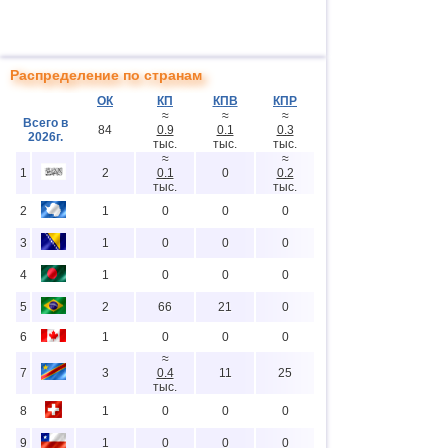
Распределение по странам
ОК
КП
КПВ
КПР
≈
≈
≈
Всего в
84
0.9
0.1
0.3
2026г.
тыс.
тыс.
тыс.
≈
≈
1
2
0.1
0
0.2
тыс.
тыс.
2
1
0
0
0
3
1
0
0
0
4
1
0
0
0
5
2
66
21
0
6
1
0
0
0
≈
7
3
0.4
11
25
тыс.
8
1
0
0
0
9
1
0
0
0