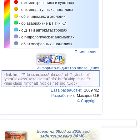
- о землетрясениях и вулканах
15.04
Оползни в Дагестане
- о температурных аномалиях
17.04
Оползень на севере Перу
- об эпидемиях и экологии
21.04
Жизнь без крыш в Подмосковье
- об авариях (не
ДТП
) и
КИ
- о
ДТП
и автокатастрофах
23.04
Оползни в Нижегородской области
- о гидрологических аномалиях
28.04
Градопад в Индии
- об атмосферных аномалиях
02.05
Селевой поток в Таджикистане
Применение...
05.05
Провал грунта в Канаде
08.05
Оползень в Афганистане
Информер-индикатор оповещения:
14.05
Оползень на Суматре
<link href="//idp-cs.net/css/info.css" rel="stylesheet"
type="text/css" /><a class="info" href="//idp-cs.net/">
14.05
Провал грунта в США
<img class="info" alt="idp-cs.net" src="//idp-
cs.net/pix/idpinfok_sm.gif" width=88 height=31 /></a>
Дата разработки:
2009 год.
15.05
Оползень в Индонезии
Разработчик:
Макаров О.В.
20.05
Провал грунта в Нью-Йорке
© Copyright...
21.05
Весеннее обострение климата
21.05
Ливни и масштабные наводнения в
Китае
26.05
Ливни и наводнения на Северном
Всего на 08.08 за 2026 год
Кавказе
зафиксировано 84
ЧС
,