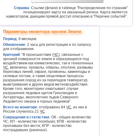
Справка
: Ссылки (флаги) в таблице "Распределение по странам"
позиционируют карту на указанный регион. Карта является
навигатором, дающим прямой доступ описанию в "Перечне событий".
Параметры монитора эрозии Земли
Период
: 8 месяцев.
Обновление
: 2 часа для регистрации и по запросу
для отображения.
Критерий
: "В происшествия (
ЧС
), связанные с
эрозией поверхности земли и образующихся под
воздействием как климатических, так и техногенных
ЧС
, включены: провалы, обвалы, оползни, размывы
береговых линий, овраги, промоины, камнепады и
селевые потоки, а также нецелевые процессы
разрушения пород из-за перепадов температур,
выветривания и других видов метеовоздействия.
Кроме того, мониторинг охватывает случаи
разрушения ледовых щитов Гренландии и
Антарктиды, многолетних льдов Северного
Ледовитого океана и горных ледников".
Всего на мониторе
: отображено 84
ЧС
, из них в
России случилось 21
ЧС
.
Сокращения в статистике
: ОК - общее количество
ЧС; КП - количество погибших; КПВ - количество
пропавших без вести; КПР - количество
пострадавших (раненых).