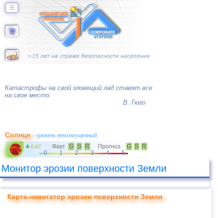
☰
Катастрофы на свой зловещий лад ставят все
на свое место.
В. Гюго
Солнце
- уровень невозмущенный
Факт
G
S
R
Прогноз
G
S
R
4
-
0.67
0
1
2
3
4
5
Монитор эрозии поверхности Земли
Карта-навигатор эрозии поверхности Земли