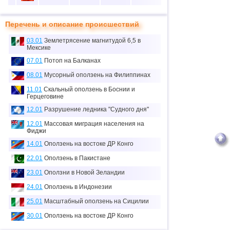
10
5
37
50
20
Перечень и описание происшествий
11
1
3
0
0
03.01
Землетрясение магнитудой 6,5 в
12
1
0
0
0
Мексике
≈
07.01
Потоп на Балканах
13
1
0.1
0
0
тыс.
08.01
Мусорный оползень на Филиппинах
14
1
0
0
0
11.01
Скальный оползень в Боснии и
Герцеговине
15
2
0
0
0
12.01
Разрушение ледника "Судного дня"
16
1
7
0
0
12.01
Массовая миграция населения на
Фиджи
17
1
0
0
0
14.01
Оползень на востоке ДР Конго
18
6
70
19
5
22.01
Оползень в Пакистане
19
4
26
0
14
23.01
Оползни в Новой Зеландии
20
3
0
0
0
24.01
Оползень в Индонезии
21
1
6
1
0
25.01
Масштабный оползень на Сицилии
30.01
Оползень на востоке ДР Конго
22
1
2
0
0