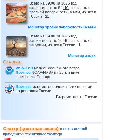
Всего на 09.08 за 2026 год
24.02
Провал грунта в Небраске
зафиксировано 84
ЧС
, связанных с
эрозией поверхности Земли, из них в
25.02
Вновь ливни, наводнения и оползни в
России - 21.
Бразилии
Монитор эрозии поверхности Земли
03.03
Оползень в ДР Конго
04.03
Обрушение крыши в Тульской области
Всего на 09.08 за 2026 год
зафиксировано 16
ЧС
, связанных с
04.03
Провал грунта в Греции
засухами, из них в России - 1.
10.03
Мусорный оползень в Индонезии
Монитор засух
Ссылки
11.03
Ливни и наводнения в Эфиопии
WSA-Enlil
модель солнечного ветра.
28.03
Потоп в Дагестане
Прогноз
NOAA/NASA на 25-ый цикл
активности Солнца.
29.03
Наводнения в Афганистане
Прогноз
гидрометеорологических явлений
02.04
Оползень в Экваториальной Гвинее
по регионам России.
Гидрометцентр России
05.04
Селевые потоки в Дагестане
05.04
Оползни в Дагестане
08.04
Оползень на севере Индонезии
10.04
Масштабный оползень в Италии
Спектр (цветовая шкала)
опасных явлений
10.04
Ливни, наводнения и оползни в
природного и техногенного характера
Турции