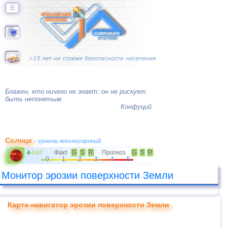
☰
Блажен, кто ничего не знает: он не рискует
быть непонятым.
Конфуций
Солнце
- уровень невозмущенный
Факт
G
S
R
Прогноз
G
S
R
4
-
0.67
0
1
2
3
4
5
Монитор эрозии поверхности Земли
Карта-навигатор эрозии поверхности Земли