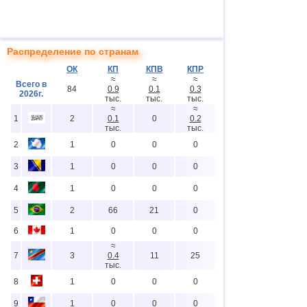
Распределение по странам
ОК
КП
КПВ
КПР
≈
≈
≈
Всего в
84
0.9
0.1
0.3
2026г.
тыс.
тыс.
тыс.
≈
≈
1
2
0.1
0
0.2
тыс.
тыс.
2
1
0
0
0
3
1
0
0
0
4
1
0
0
0
5
2
66
21
0
6
1
0
0
0
≈
7
3
0.4
11
25
тыс.
8
1
0
0
0
9
1
0
0
0