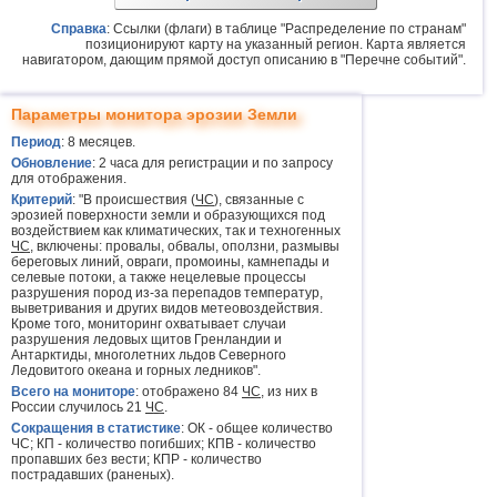
Справка
: Ссылки (флаги) в таблице "Распределение по странам"
позиционируют карту на указанный регион. Карта является
навигатором, дающим прямой доступ описанию в "Перечне событий".
Параметры монитора эрозии Земли
Период
: 8 месяцев.
Обновление
: 2 часа для регистрации и по запросу
для отображения.
Критерий
: "В происшествия (
ЧС
), связанные с
эрозией поверхности земли и образующихся под
воздействием как климатических, так и техногенных
ЧС
, включены: провалы, обвалы, оползни, размывы
береговых линий, овраги, промоины, камнепады и
селевые потоки, а также нецелевые процессы
разрушения пород из-за перепадов температур,
выветривания и других видов метеовоздействия.
Кроме того, мониторинг охватывает случаи
разрушения ледовых щитов Гренландии и
Антарктиды, многолетних льдов Северного
Ледовитого океана и горных ледников".
Всего на мониторе
: отображено 84
ЧС
, из них в
России случилось 21
ЧС
.
Сокращения в статистике
: ОК - общее количество
ЧС; КП - количество погибших; КПВ - количество
пропавших без вести; КПР - количество
пострадавших (раненых).