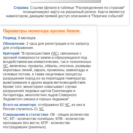
Справка
: Ссылки (флаги) в таблице "Распределение по странам"
позиционируют карту на указанный регион. Карта является
навигатором, дающим прямой доступ описанию в "Перечне событий".
Параметры монитора эрозии Земли
Период
: 8 месяцев.
Обновление
: 2 часа для регистрации и по запросу
для отображения.
Критерий
: "В происшествия (
ЧС
), связанные с
эрозией поверхности земли и образующихся под
воздействием как климатических, так и техногенных
ЧС
, включены: провалы, обвалы, оползни, размывы
береговых линий, овраги, промоины, камнепады и
селевые потоки, а также нецелевые процессы
разрушения пород из-за перепадов температур,
выветривания и других видов метеовоздействия.
Кроме того, мониторинг охватывает случаи
разрушения ледовых щитов Гренландии и
Антарктиды, многолетних льдов Северного
Ледовитого океана и горных ледников".
Всего на мониторе
: отображено 82
ЧС
, из них в
России случилось 21
ЧС
.
Сокращения в статистике
: ОК - общее количество
ЧС; КП - количество погибших; КПВ - количество
пропавших без вести; КПР - количество
пострадавших (раненых).