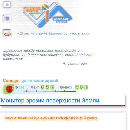
☰
...различие между прошлым, настоящим и
будущим - не более, чем иллюзия, хотя и весьма
навязчивая...
А. Эйнштейн
Солнце
- уровень невозмущенный
Факт
G
S
R
Прогноз
G
S
R
3
-
1.67
0
1
2
3
4
5
Монитор эрозии поверхности Земли
Карта-навигатор эрозии поверхности Земли