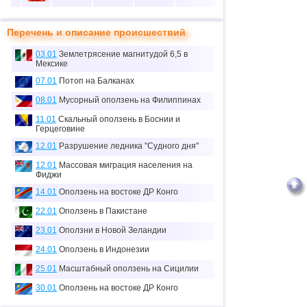
10
5
37
50
20
Перечень и описание происшествий
11
1
3
0
0
03.01
Землетрясение магнитудой 6,5 в
12
1
0
0
0
Мексике
≈
07.01
Потоп на Балканах
13
1
0.1
0
0
тыс.
08.01
Мусорный оползень на Филиппинах
14
1
0
0
0
11.01
Скальный оползень в Боснии и
Герцеговине
15
2
0
0
0
12.01
Разрушение ледника "Судного дня"
16
1
7
0
0
12.01
Массовая миграция населения на
Фиджи
17
1
0
0
0
14.01
Оползень на востоке ДР Конго
18
6
70
19
5
22.01
Оползень в Пакистане
19
4
26
0
14
23.01
Оползни в Новой Зеландии
20
3
0
0
0
24.01
Оползень в Индонезии
21
1
6
1
0
25.01
Масштабный оползень на Сицилии
30.01
Оползень на востоке ДР Конго
22
1
2
0
0