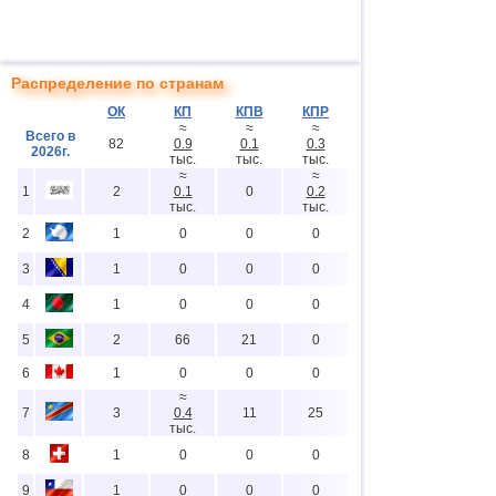
Распределение по странам
ОК
КП
КПВ
КПР
≈
≈
≈
Всего в
82
0.9
0.1
0.3
2026г.
тыс.
тыс.
тыс.
≈
≈
1
2
0.1
0
0.2
тыс.
тыс.
2
1
0
0
0
3
1
0
0
0
4
1
0
0
0
5
2
66
21
0
6
1
0
0
0
≈
7
3
0.4
11
25
тыс.
8
1
0
0
0
9
1
0
0
0