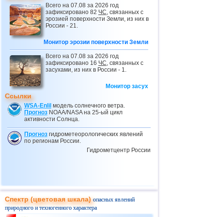
Всего на 07.08 за 2026 год
24.02
Провал грунта в Небраске
зафиксировано 82
ЧС
, связанных с
эрозией поверхности Земли, из них в
25.02
Вновь ливни, наводнения и оползни в
России - 21.
Бразилии
Монитор эрозии поверхности Земли
03.03
Оползень в ДР Конго
04.03
Обрушение крыши в Тульской области
Всего на 07.08 за 2026 год
зафиксировано 16
ЧС
, связанных с
04.03
Провал грунта в Греции
засухами, из них в России - 1.
10.03
Мусорный оползень в Индонезии
Монитор засух
Ссылки
11.03
Ливни и наводнения в Эфиопии
WSA-Enlil
модель солнечного ветра.
28.03
Потоп в Дагестане
Прогноз
NOAA/NASA на 25-ый цикл
активности Солнца.
29.03
Наводнения в Афганистане
Прогноз
гидрометеорологических явлений
02.04
Оползень в Экваториальной Гвинее
по регионам России.
Гидрометцентр России
05.04
Селевые потоки в Дагестане
05.04
Оползни в Дагестане
08.04
Оползень на севере Индонезии
10.04
Масштабный оползень в Италии
Спектр (цветовая шкала)
опасных явлений
10.04
Ливни, наводнения и оползни в
природного и техногенного характера
Турции