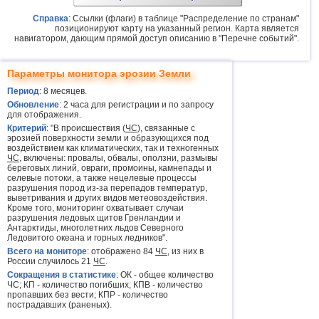
Справка
: Ссылки (флаги) в таблице "Распределение по странам"
позиционируют карту на указанный регион. Карта является
навигатором, дающим прямой доступ описанию в "Перечне событий".
Параметры монитора эрозии Земли
Период
: 8 месяцев.
Обновление
: 2 часа для регистрации и по запросу
для отображения.
Критерий
: "В происшествия (
ЧС
), связанные с
эрозией поверхности земли и образующихся под
воздействием как климатических, так и техногенных
ЧС
, включены: провалы, обвалы, оползни, размывы
береговых линий, овраги, промоины, камнепады и
селевые потоки, а также нецелевые процессы
разрушения пород из-за перепадов температур,
выветривания и других видов метеовоздействия.
Кроме того, мониторинг охватывает случаи
разрушения ледовых щитов Гренландии и
Антарктиды, многолетних льдов Северного
Ледовитого океана и горных ледников".
Всего на мониторе
: отображено 84
ЧС
, из них в
России случилось 21
ЧС
.
Сокращения в статистике
: ОК - общее количество
ЧС; КП - количество погибших; КПВ - количество
пропавших без вести; КПР - количество
пострадавших (раненых).