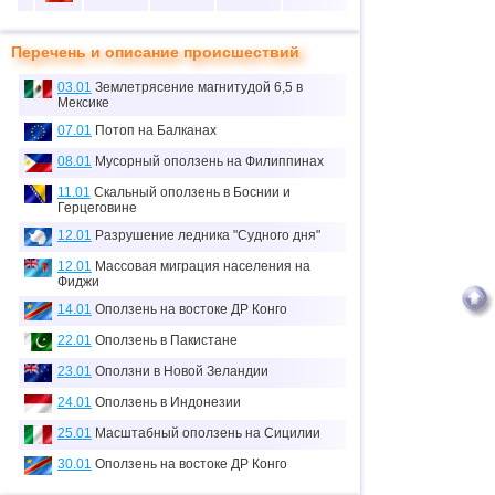
10
5
37
50
20
Перечень и описание происшествий
11
1
3
0
0
03.01
Землетрясение магнитудой 6,5 в
12
1
0
0
0
Мексике
≈
07.01
Потоп на Балканах
13
1
0.1
0
0
тыс.
08.01
Мусорный оползень на Филиппинах
14
1
0
0
0
11.01
Скальный оползень в Боснии и
Герцеговине
15
2
0
0
0
12.01
Разрушение ледника "Судного дня"
16
1
7
0
0
12.01
Массовая миграция населения на
Фиджи
17
1
0
0
0
14.01
Оползень на востоке ДР Конго
18
6
70
19
5
22.01
Оползень в Пакистане
19
4
26
0
14
23.01
Оползни в Новой Зеландии
20
3
0
0
0
24.01
Оползень в Индонезии
21
1
6
1
0
25.01
Масштабный оползень на Сицилии
30.01
Оползень на востоке ДР Конго
22
1
2
0
0