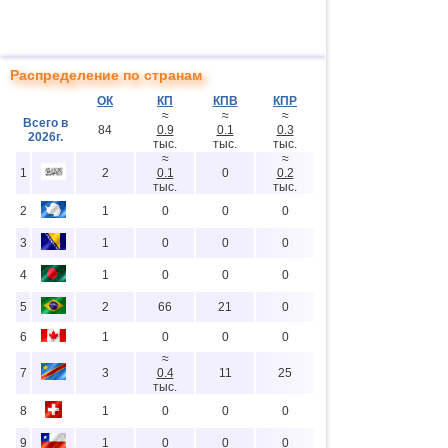
Распределение по странам
ОК
КП
КПВ
КПР
≈
≈
≈
Всего в
84
0.9
0.1
0.3
2026г.
тыс.
тыс.
тыс.
≈
≈
1
2
0.1
0
0.2
тыс.
тыс.
2
1
0
0
0
3
1
0
0
0
4
1
0
0
0
5
2
66
21
0
6
1
0
0
0
≈
7
3
0.4
11
25
тыс.
8
1
0
0
0
9
1
0
0
0