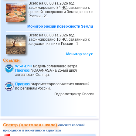
Всего на 08.08 за 2026 год
24.02
Провал грунта в Небраске
зафиксировано 84
ЧС
, связанных с
эрозией поверхности Земли, из них в
25.02
Вновь ливни, наводнения и оползни в
России - 21.
Бразилии
Монитор эрозии поверхности Земли
03.03
Оползень в ДР Конго
04.03
Обрушение крыши в Тульской области
Всего на 08.08 за 2026 год
зафиксировано 16
ЧС
, связанных с
04.03
Провал грунта в Греции
засухами, из них в России - 1.
10.03
Мусорный оползень в Индонезии
Монитор засух
Ссылки
11.03
Ливни и наводнения в Эфиопии
WSA-Enlil
модель солнечного ветра.
28.03
Потоп в Дагестане
Прогноз
NOAA/NASA на 25-ый цикл
активности Солнца.
29.03
Наводнения в Афганистане
Прогноз
гидрометеорологических явлений
02.04
Оползень в Экваториальной Гвинее
по регионам России.
Гидрометцентр России
05.04
Селевые потоки в Дагестане
05.04
Оползни в Дагестане
08.04
Оползень на севере Индонезии
10.04
Масштабный оползень в Италии
Спектр (цветовая шкала)
опасных явлений
10.04
Ливни, наводнения и оползни в
природного и техногенного характера
Турции