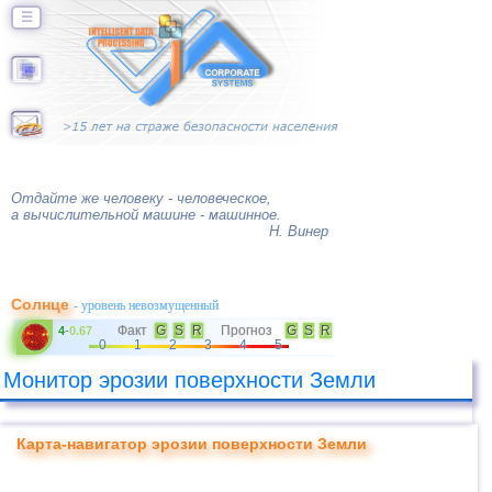
☰
Отдайте же человеку - человеческое,
а вычислительной машине - машинное.
Н. Винер
Солнце
- уровень невозмущенный
Факт
G
S
R
Прогноз
G
S
R
4
-
0.67
0
1
2
3
4
5
Монитор эрозии поверхности Земли
Карта-навигатор эрозии поверхности Земли