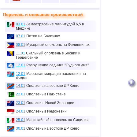
10
5
37
50
20
Перечень и описание происшествий
11
1
3
0
0
03.01
Землетрясение магнитудой 6,5 в
12
1
0
0
0
Мексике
≈
07.01
Потоп на Балканах
13
1
0.1
0
0
тыс.
08.01
Мусорный оползень на Филиппинах
14
1
0
0
0
11.01
Скальный оползень в Боснии и
Герцеговине
15
2
0
0
0
12.01
Разрушение ледника "Судного дня"
16
1
7
0
0
12.01
Массовая миграция населения на
Фиджи
17
1
0
0
0
14.01
Оползень на востоке ДР Конго
18
6
70
19
5
22.01
Оползень в Пакистане
19
4
26
0
14
23.01
Оползни в Новой Зеландии
20
3
0
0
0
24.01
Оползень в Индонезии
21
1
6
1
0
25.01
Масштабный оползень на Сицилии
30.01
Оползень на востоке ДР Конго
22
1
2
0
0