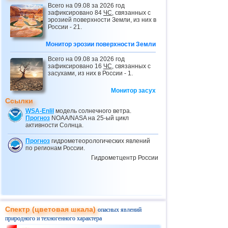
Всего на 09.08 за 2026 год
24.02
Провал грунта в Небраске
зафиксировано 84
ЧС
, связанных с
эрозией поверхности Земли, из них в
25.02
Вновь ливни, наводнения и оползни в
России - 21.
Бразилии
Монитор эрозии поверхности Земли
03.03
Оползень в ДР Конго
04.03
Обрушение крыши в Тульской области
Всего на 09.08 за 2026 год
зафиксировано 16
ЧС
, связанных с
04.03
Провал грунта в Греции
засухами, из них в России - 1.
10.03
Мусорный оползень в Индонезии
Монитор засух
Ссылки
11.03
Ливни и наводнения в Эфиопии
WSA-Enlil
модель солнечного ветра.
28.03
Потоп в Дагестане
Прогноз
NOAA/NASA на 25-ый цикл
активности Солнца.
29.03
Наводнения в Афганистане
Прогноз
гидрометеорологических явлений
02.04
Оползень в Экваториальной Гвинее
по регионам России.
Гидрометцентр России
05.04
Селевые потоки в Дагестане
05.04
Оползни в Дагестане
08.04
Оползень на севере Индонезии
10.04
Масштабный оползень в Италии
Спектр (цветовая шкала)
опасных явлений
10.04
Ливни, наводнения и оползни в
природного и техногенного характера
Турции