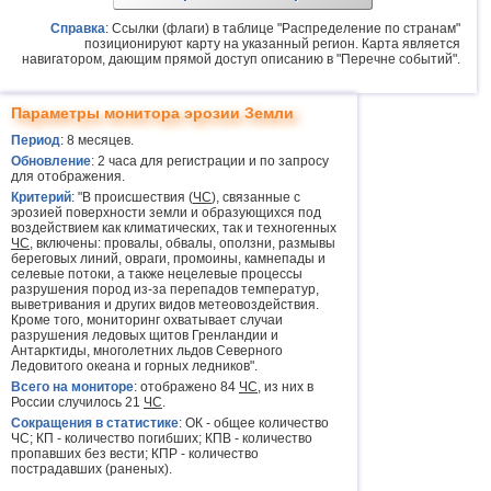
Справка
: Ссылки (флаги) в таблице "Распределение по странам"
позиционируют карту на указанный регион. Карта является
навигатором, дающим прямой доступ описанию в "Перечне событий".
Параметры монитора эрозии Земли
Период
: 8 месяцев.
Обновление
: 2 часа для регистрации и по запросу
для отображения.
Критерий
: "В происшествия (
ЧС
), связанные с
эрозией поверхности земли и образующихся под
воздействием как климатических, так и техногенных
ЧС
, включены: провалы, обвалы, оползни, размывы
береговых линий, овраги, промоины, камнепады и
селевые потоки, а также нецелевые процессы
разрушения пород из-за перепадов температур,
выветривания и других видов метеовоздействия.
Кроме того, мониторинг охватывает случаи
разрушения ледовых щитов Гренландии и
Антарктиды, многолетних льдов Северного
Ледовитого океана и горных ледников".
Всего на мониторе
: отображено 84
ЧС
, из них в
России случилось 21
ЧС
.
Сокращения в статистике
: ОК - общее количество
ЧС; КП - количество погибших; КПВ - количество
пропавших без вести; КПР - количество
пострадавших (раненых).