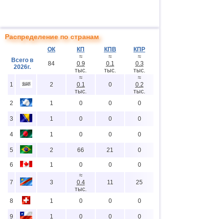
Распределение по странам
ОК
КП
КПВ
КПР
≈
≈
≈
Всего в
84
0.9
0.1
0.3
2026г.
тыс.
тыс.
тыс.
≈
≈
1
2
0.1
0
0.2
тыс.
тыс.
2
1
0
0
0
3
1
0
0
0
4
1
0
0
0
5
2
66
21
0
6
1
0
0
0
≈
7
3
0.4
11
25
тыс.
8
1
0
0
0
9
1
0
0
0