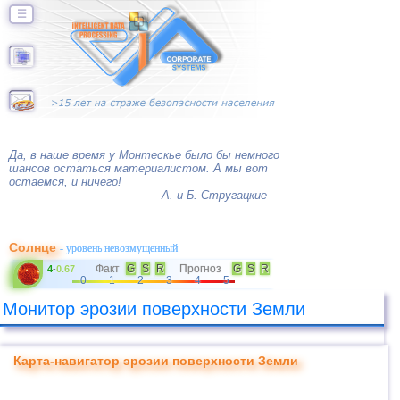
☰
Да, в наше время у Монтескье было бы немного
шансов остаться материалистом. А мы вот
остаемся, и ничего!
А. и Б. Стругацкие
Солнце
- уровень невозмущенный
Факт
G
S
R
Прогноз
G
S
R
4
-
0.67
0
1
2
3
4
5
Монитор эрозии поверхности Земли
Карта-навигатор эрозии поверхности Земли