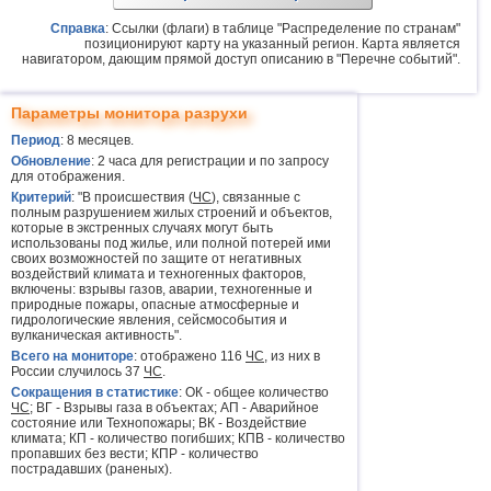
Справка
: Ссылки (флаги) в таблице "Распределение по странам"
позиционируют карту на указанный регион. Карта является
навигатором, дающим прямой доступ описанию в "Перечне событий".
Параметры монитора разрухи
Период
: 8 месяцев.
Обновление
: 2 часа для регистрации и по запросу
для отображения.
Критерий
: "В происшествия (
ЧС
), связанные с
полным разрушением жилых строений и объектов,
которые в экстренных случаях могут быть
использованы под жилье, или полной потерей ими
своих возможностей по защите от негативных
воздействий климата и техногенных факторов,
включены: взрывы газов, аварии, техногенные и
природные пожары, опасные атмосферные и
гидрологические явления, сейсмособытия и
вулканическая активность".
Всего на мониторе
: отображено 116
ЧС
, из них в
России случилось 37
ЧС
.
Сокращения в статистике
: ОК - общее количество
ЧС
; ВГ - Взрывы газа в объектах; АП - Аварийное
состояние или Технопожары; ВК - Воздействие
климата; КП - количество погибших; КПВ - количество
пропавших без вести; КПР - количество
пострадавших (раненых).