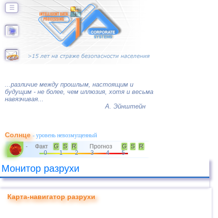
☰
...различие между прошлым, настоящим и
будущим - не более, чем иллюзия, хотя и весьма
навязчивая...
А. Эйнштейн
Солнце
- уровень невозмущенный
Факт
G
S
R
Прогноз
G
S
R
-
0
1
2
3
4
5
Монитор разрухи
Карта-навигатор разрухи