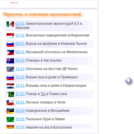
10
1
0
0
1
1
0
37
≈
Перечень и описание происшествий
11
1
0
0
1
0.1
0
0
тыс.
03.01
Землетрясение магнитудой 6,5 в
Мексике
12
1
0
0
1
7
0
0
07.01
Внезапные наводнения в Индонезии
13
2
0
0
2
1
0
0
08.01
Взрыв на фабрике в Нижнем Тагиле
14
4
0
1
3
67
18
42
08.01
Мусорный оползень на Филиппинах
≈
15
4
0
0
4
0.1
0
63
09.01
Пожары в Австралии
тыс.
14.01
Оползень на востоке ДР Конго
16
3
0
0
3
0
0
0
15.01
Взрыв газа в доме в Приморье
≈
17
1
1
0
0
36
0
0.1
15.01
Взрывы газа в доме в Нидерландах
тыс.
18
2
0
0
2
15
0
8
17.01
Пожар в
ТЦ
в Пакистане
18.01
Лесные пожары в Чили
19
1
0
1
0
14
0
6
≈
20.01
Наводнения в Мозамбике
20
1
0
0
1
59
15
0.8
тыс.
20.01
Пыльные бури в Ливии
21
1
1
0
0
2
0
0
21.01
Авария на ж/д в Каталонии