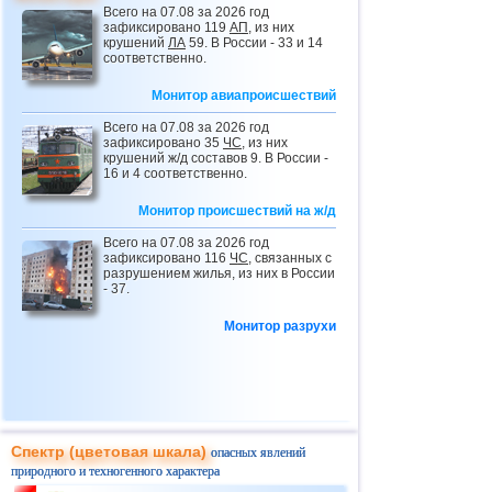
Италии
Всего на 07.08 за 2026 год
35
3
0
0
3
9.8
1
0
зафиксировано 119
АП
, из них
тыс.
16.02
Взрыв газа в доме на Кубани
крушений
ЛА
59. В России - 33 и 14
соответственно.
18.02
Обрушение крыши здания в
Татарстане
Монитор авиапроисшествий
19.02
Обрушение крыши цеха в Липецкой
области
Всего на 07.08 за 2026 год
зафиксировано 35
ЧС
, из них
19.02
Наводнения и оползни в Перу
крушений ж/д составов 9. В России -
16 и 4 соответственно.
19.02
Было повреждено свыше 3тыс. домов,
из которых 428 признаны полностью
Монитор происшествий на ж/д
непригодными для проживания
19.02
Штормы с торнадо в Индиане и
Всего на 07.08 за 2026 год
Иллинойсе
зафиксировано 116
ЧС
, связанных с
разрушением жилья, из них в России
19.02
Обрушение крыши склада в
- 37.
Подмосковье
Монитор разрухи
19.02
Обрушение крыши катка на юге
Москвы
20.02
Взрыв газа в доме в Пакистане
20.02
Ливни, наводнения и оползни на юге
Филиппин
24.02
Обрушение крыши во Владимирской
Спектр (цветовая шкала)
опасных явлений
области
природного и техногенного характера
25.02
Вновь ливни, наводнения и оползни в