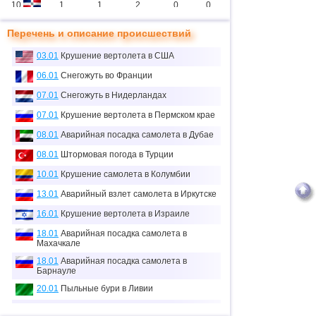
10
1
1
2
0
0
11
2
1
11
0
0
Перечень и описание происшествий
12
1
1
0
0
0
03.01
Крушение вертолета в США
13
3
1
2
0
3
06.01
Снегожуть во Франции
14
07.01
Снегожуть в Нидерландах
1
1
0
0
0
07.01
Крушение вертолета в Пермском крае
15
3
2
5
2
7
08.01
Аварийная посадка самолета в Дубае
16
1
0
0
0
0
08.01
Штормовая погода в Турции
≈
17
1
0
0.1
0
0
10.01
Крушение самолета в Колумбии
тыс.
18
13.01
Аварийный взлет самолета в Иркутске
1
0
0
0
0
16.01
Крушение вертолета в Израиле
19
2
2
1
0
3
18.01
Аварийная посадка самолета в
20
1
0
2
0
0
Махачкале
18.01
Аварийная посадка самолета в
21
1
0
0
0
0
Барнауле
22
2
0
0
0
0
20.01
Пыльные бури в Ливии
23
1
1
13
0
0
21.01
Аварийная посадка самолета в США