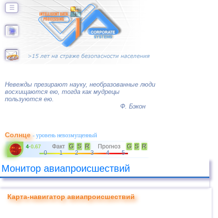
☰
Невежды презирают науку, необразованные люди
восхищаются ею, тогда как мудрецы
пользуются ею.
Ф. Бэкон
Солнце
- уровень невозмущенный
Факт
G
S
R
Прогноз
G
S
R
4
-
0.67
0
1
2
3
4
5
Монитор авиапроисшествий
Карта-навигатор авиапроисшествий