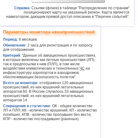
Справка
: Ссылки (флаги) в таблице "Распределение по странам"
позиционируют карту на указанный регион. Карта является
навигатором, дающим прямой доступ описанию в "Перечне событий".
Параметры монитора авиапроисшествий
Период
: 8 месяцев.
Обновление
: 2 часа для регистрации и по запросу
для отображения.
Критерий
: "Данные об авиационных происшествиях,
в которые включены как летные происшествия (ЛП),
так и предпосылки к ним (ПЛП), в том числе
воздействия климатических и техногенных
ЧС
на
инфраструктуру аэропортов и аэродромов,
обеспечивающих безопасность полетов".
Всего на мониторе
: отображено 120 авиационных
происшествий, из них крушений летательных
аппаратов 60. В России случилось 33 авиационных
происшествий, из них крушений летательных
аппаратов 14.
Сокращения в статистике
: ОК - общее количество
ЛП и ПЛП; КК - количество крушений; КП - количество
погибших; КПВ - количество пропавших без вести;
КПР - количество пострадавших (раненых).