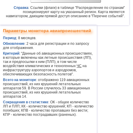
Справка
: Ссылки (флаги) в таблице "Распределение по странам"
позиционируют карту на указанный регион. Карта является
навигатором, дающим прямой доступ описанию в "Перечне событий".
Параметры монитора авиапроисшествий
Период
: 8 месяцев.
Обновление
: 2 часа для регистрации и по запросу
для отображения.
Критерий
: "Данные об авиационных происшествиях,
в которые включены как летные происшествия (ЛП),
так и предпосылки к ним (ПЛП), в том числе
воздействия климатических и техногенных
ЧС
на
инфраструктуру аэропортов и аэродромов,
обеспечивающих безопасность полетов".
Всего на мониторе
: отображено 119 авиационных
происшествий, из них крушений летательных
аппаратов 59. В России случилось 33 авиационных
происшествий, из них крушений летательных
аппаратов 14.
Сокращения в статистике
: ОК - общее количество
ЛП и ПЛП; КК - количество крушений; КП - количество
погибших; КПВ - количество пропавших без вести;
КПР - количество пострадавших (раненых).