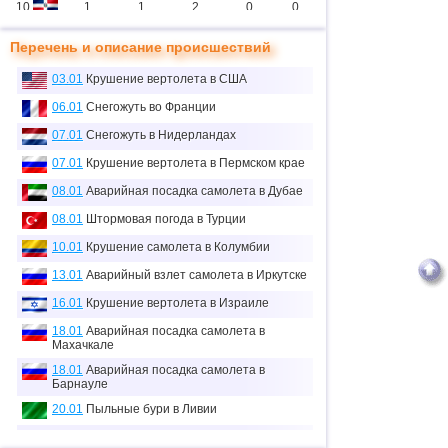
10
1
1
2
0
0
11
2
1
11
0
0
Перечень и описание происшествий
12
1
1
0
0
0
03.01
Крушение вертолета в США
13
3
1
2
0
3
06.01
Снегожуть во Франции
14
07.01
Снегожуть в Нидерландах
1
1
0
0
0
07.01
Крушение вертолета в Пермском крае
15
3
2
5
2
7
08.01
Аварийная посадка самолета в Дубае
16
1
0
0
0
0
08.01
Штормовая погода в Турции
≈
17
1
0
0.1
0
0
10.01
Крушение самолета в Колумбии
тыс.
18
13.01
Аварийный взлет самолета в Иркутске
1
0
0
0
0
16.01
Крушение вертолета в Израиле
19
2
2
1
0
3
18.01
Аварийная посадка самолета в
20
1
0
2
0
0
Махачкале
18.01
Аварийная посадка самолета в
21
1
0
0
0
0
Барнауле
22
2
0
0
0
0
20.01
Пыльные бури в Ливии
23
1
1
13
0
0
21.01
Аварийная посадка самолета в США