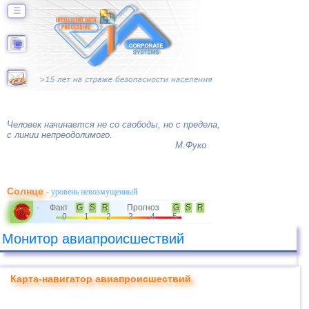
☰
Человек начинается не со свободы, но с предела,
с линии непреодолимого.
М.Фуко
Солнце
- уровень невозмущенный
Факт
G
S
R
Прогноз
G
S
R
-
0
1
2
3
4
5
Монитор авиапроисшествий
Карта-навигатор авиапроисшествий