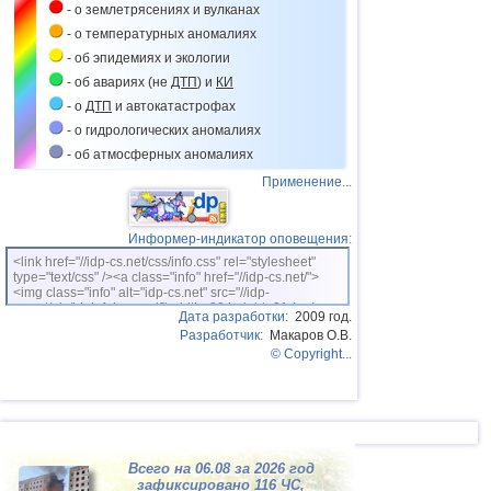
- о землетрясениях и вулканах
Мьянме
- о температурных аномалиях
09.03
Аварийная посадка самолета в Нью-
Джерси
- об эпидемиях и экологии
- об авариях (не
ДТП
) и
КИ
11.03
Аварийная посадка самолета в
Красноярске
- о
ДТП
и автокатастрофах
11.03
Аварийная посадка самолета в
- о гидрологических аномалиях
Таиланде
- об атмосферных аномалиях
15.03
Аварийная посадка самолета в
Применение...
Екатеринбурге
16.03
Аварийная посадка самолета в
Пулкове
Информер-индикатор оповещения:
20.03
Крушение самолета в Подмосковье
<link href="//idp-cs.net/css/info.css" rel="stylesheet"
type="text/css" /><a class="info" href="//idp-cs.net/">
20.03
Аварийная посадка самолета в
<img class="info" alt="idp-cs.net" src="//idp-
Сиднее
cs.net/pix/idpinfok_sm.gif" width=88 height=31 /></a>
Дата разработки:
2009 год.
21.03
Наводнения на Гавайях
Разработчик:
Макаров О.В.
© Copyright...
22.03
Крушение вертолета в Катаре
22.03
Аварийная посадка самолета в Нью-
Йорке
23.03
Крушение самолета на юге Колумбии
31.03
Крушение самолета в Крыму
Всего на 06.08 за 2026 год
зафиксировано 116
ЧС
,