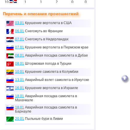
10
1
1
2
0
0
11
2
1
11
0
0
Перечень и описание происшествий
12
1
1
0
0
0
03.01
Крушение вертолета в США
13
3
1
2
0
3
06.01
Снегожуть во Франции
14
07.01
Снегожуть в Нидерландах
1
1
0
0
0
07.01
Крушение вертолета в Пермском крае
15
3
2
5
2
7
08.01
Аварийная посадка самолета в Дубае
16
1
0
0
0
0
08.01
Штормовая погода в Турции
≈
17
1
0
0.1
0
0
10.01
Крушение самолета в Колумбии
тыс.
18
13.01
Аварийный взлет самолета в Иркутске
1
0
0
0
0
16.01
Крушение вертолета в Израиле
19
2
2
1
0
3
18.01
Аварийная посадка самолета в
20
1
0
2
0
0
Махачкале
18.01
Аварийная посадка самолета в
21
1
0
0
0
0
Барнауле
22
2
0
0
0
0
20.01
Пыльные бури в Ливии
23
1
1
13
0
0
21.01
Аварийная посадка самолета в США