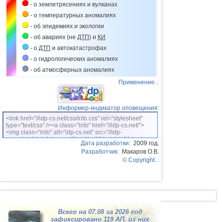
- о землетрясениях и вулканах
Мьянме
- о температурных аномалиях
09.03
Аварийная посадка самолета в Нью-
Джерси
- об эпидемиях и экологии
- об авариях (не
ДТП
) и
КИ
11.03
Аварийная посадка самолета в
Красноярске
- о
ДТП
и автокатастрофах
11.03
Аварийная посадка самолета в
- о гидрологических аномалиях
Таиланде
- об атмосферных аномалиях
15.03
Аварийная посадка самолета в
Применение...
Екатеринбурге
16.03
Аварийная посадка самолета в
Пулкове
Информер-индикатор оповещения:
20.03
Крушение самолета в Подмосковье
<link href="//idp-cs.net/css/info.css" rel="stylesheet"
type="text/css" /><a class="info" href="//idp-cs.net/">
20.03
Аварийная посадка самолета в
<img class="info" alt="idp-cs.net" src="//idp-
Сиднее
cs.net/pix/idpinfok_sm.gif" width=88 height=31 /></a>
Дата разработки:
2009 год.
21.03
Наводнения на Гавайях
Разработчик:
Макаров О.В.
© Copyright...
22.03
Крушение вертолета в Катаре
22.03
Аварийная посадка самолета в Нью-
Йорке
23.03
Крушение самолета на юге Колумбии
31.03
Крушение самолета в Крыму
Всего на 07.08 за 2026 год
зафиксировано 119
АП
, из них