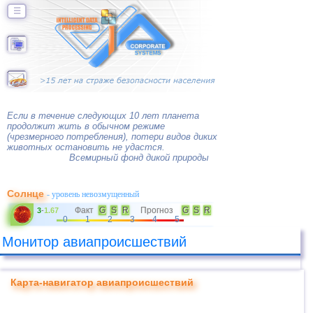
☰
Если в течение следующих 10 лет планета
продолжит жить в обычном режиме
(чрезмерного потребления), потери видов диких
животных остановить не удастся.
Всемирный фонд дикой природы
Солнце
- уровень невозмущенный
Факт
G
S
R
Прогноз
G
S
R
3
-
1.67
0
1
2
3
4
5
Монитор авиапроисшествий
Карта-навигатор авиапроисшествий