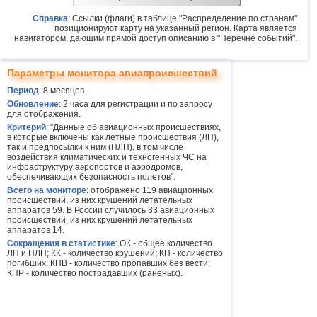
Справка
: Ссылки (флаги) в таблице "Распределение по странам"
позиционируют карту на указанный регион. Карта является
навигатором, дающим прямой доступ описанию в "Перечне событий".
Параметры монитора авиапроисшествий
Период
: 8 месяцев.
Обновление
: 2 часа для регистрации и по запросу
для отображения.
Критерий
: "Данные об авиационных происшествиях,
в которые включены как летные происшествия (ЛП),
так и предпосылки к ним (ПЛП), в том числе
воздействия климатических и техногенных
ЧС
на
инфраструктуру аэропортов и аэродромов,
обеспечивающих безопасность полетов".
Всего на мониторе
: отображено 119 авиационных
происшествий, из них крушений летательных
аппаратов 59. В России случилось 33 авиационных
происшествий, из них крушений летательных
аппаратов 14.
Сокращения в статистике
: ОК - общее количество
ЛП и ПЛП; КК - количество крушений; КП - количество
погибших; КПВ - количество пропавших без вести;
КПР - количество пострадавших (раненых).