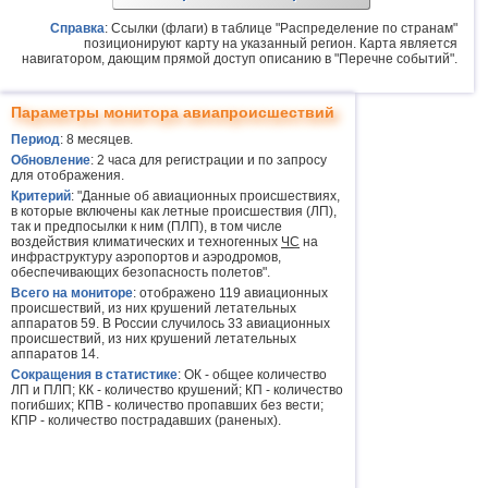
Справка
: Ссылки (флаги) в таблице "Распределение по странам"
позиционируют карту на указанный регион. Карта является
навигатором, дающим прямой доступ описанию в "Перечне событий".
Параметры монитора авиапроисшествий
Период
: 8 месяцев.
Обновление
: 2 часа для регистрации и по запросу
для отображения.
Критерий
: "Данные об авиационных происшествиях,
в которые включены как летные происшествия (ЛП),
так и предпосылки к ним (ПЛП), в том числе
воздействия климатических и техногенных
ЧС
на
инфраструктуру аэропортов и аэродромов,
обеспечивающих безопасность полетов".
Всего на мониторе
: отображено 119 авиационных
происшествий, из них крушений летательных
аппаратов 59. В России случилось 33 авиационных
происшествий, из них крушений летательных
аппаратов 14.
Сокращения в статистике
: ОК - общее количество
ЛП и ПЛП; КК - количество крушений; КП - количество
погибших; КПВ - количество пропавших без вести;
КПР - количество пострадавших (раненых).