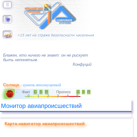
☰
Блажен, кто ничего не знает: он не рискует
быть непонятым.
Конфуций
Солнце
- уровень невозмущенный
Факт
G
S
R
Прогноз
G
S
R
-
0
1
2
3
4
5
Монитор авиапроисшествий
Карта-навигатор авиапроисшествий