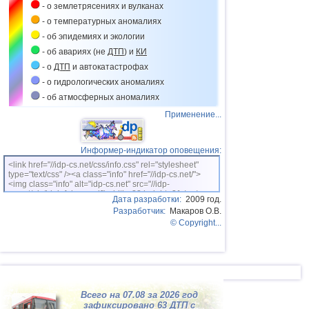
- о землетрясениях и вулканах
Мьянме
- о температурных аномалиях
09.03
Аварийная посадка самолета в Нью-
Джерси
- об эпидемиях и экологии
- об авариях (не
ДТП
) и
КИ
11.03
Аварийная посадка самолета в
Красноярске
- о
ДТП
и автокатастрофах
11.03
Аварийная посадка самолета в
- о гидрологических аномалиях
Таиланде
- об атмосферных аномалиях
15.03
Аварийная посадка самолета в
Применение...
Екатеринбурге
16.03
Аварийная посадка самолета в
Пулкове
Информер-индикатор оповещения:
20.03
Крушение самолета в Подмосковье
<link href="//idp-cs.net/css/info.css" rel="stylesheet"
type="text/css" /><a class="info" href="//idp-cs.net/">
20.03
Аварийная посадка самолета в
<img class="info" alt="idp-cs.net" src="//idp-
Сиднее
cs.net/pix/idpinfok_sm.gif" width=88 height=31 /></a>
Дата разработки:
2009 год.
21.03
Наводнения на Гавайях
Разработчик:
Макаров О.В.
© Copyright...
22.03
Крушение вертолета в Катаре
22.03
Аварийная посадка самолета в Нью-
Йорке
23.03
Крушение самолета на юге Колумбии
31.03
Крушение самолета в Крыму
Всего на 07.08 за 2026 год
зафиксировано 63
ДТП
с