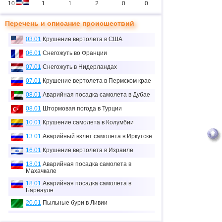
10
1
1
2
0
0
11
2
1
11
0
0
Перечень и описание происшествий
12
1
1
0
0
0
03.01
Крушение вертолета в США
13
3
1
2
0
3
06.01
Снегожуть во Франции
14
07.01
Снегожуть в Нидерландах
1
1
0
0
0
07.01
Крушение вертолета в Пермском крае
15
3
2
5
2
7
08.01
Аварийная посадка самолета в Дубае
16
1
0
0
0
0
08.01
Штормовая погода в Турции
≈
17
1
0
0.1
0
0
10.01
Крушение самолета в Колумбии
тыс.
18
13.01
Аварийный взлет самолета в Иркутске
1
0
0
0
0
16.01
Крушение вертолета в Израиле
19
2
2
1
0
3
18.01
Аварийная посадка самолета в
20
1
0
2
0
0
Махачкале
18.01
Аварийная посадка самолета в
21
1
0
0
0
0
Барнауле
22
2
0
0
0
0
20.01
Пыльные бури в Ливии
23
1
1
13
0
0
21.01
Аварийная посадка самолета в США