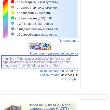
- о землетрясениях и вулканах
Мьянме
- о температурных аномалиях
09.03
Аварийная посадка самолета в Нью-
Джерси
- об эпидемиях и экологии
- об авариях (не
ДТП
) и
КИ
11.03
Аварийная посадка самолета в
Красноярске
- о
ДТП
и автокатастрофах
11.03
Аварийная посадка самолета в
- о гидрологических аномалиях
Таиланде
- об атмосферных аномалиях
15.03
Аварийная посадка самолета в
Применение...
Екатеринбурге
16.03
Аварийная посадка самолета в
Пулкове
Информер-индикатор оповещения:
20.03
Крушение самолета в Подмосковье
<link href="//idp-cs.net/css/info.css" rel="stylesheet"
type="text/css" /><a class="info" href="//idp-cs.net/">
20.03
Аварийная посадка самолета в
<img class="info" alt="idp-cs.net" src="//idp-
Сиднее
cs.net/pix/idpinfok_sm.gif" width=88 height=31 /></a>
Дата разработки:
2009 год.
21.03
Наводнения на Гавайях
Разработчик:
Макаров О.В.
© Copyright...
22.03
Крушение вертолета в Катаре
22.03
Аварийная посадка самолета в Нью-
Йорке
23.03
Крушение самолета на юге Колумбии
31.03
Крушение самолета в Крыму
Всего на 09.08 за 2026 год
зафиксировано 64
ДТП
с