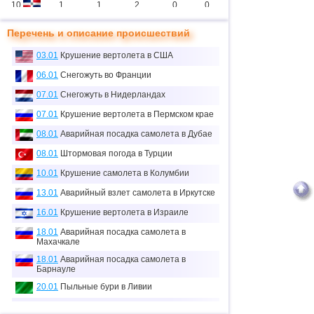
10
1
1
2
0
0
11
2
1
11
0
0
Перечень и описание происшествий
12
1
1
0
0
0
03.01
Крушение вертолета в США
13
3
1
2
0
3
06.01
Снегожуть во Франции
14
07.01
Снегожуть в Нидерландах
1
1
0
0
0
07.01
Крушение вертолета в Пермском крае
15
3
2
5
2
7
08.01
Аварийная посадка самолета в Дубае
16
1
0
0
0
0
08.01
Штормовая погода в Турции
≈
17
1
0
0.1
0
0
10.01
Крушение самолета в Колумбии
тыс.
18
13.01
Аварийный взлет самолета в Иркутске
1
0
0
0
0
16.01
Крушение вертолета в Израиле
19
2
2
1
0
3
18.01
Аварийная посадка самолета в
20
1
0
2
0
0
Махачкале
18.01
Аварийная посадка самолета в
21
1
0
0
0
0
Барнауле
22
2
0
0
0
0
20.01
Пыльные бури в Ливии
23
1
1
13
0
0
21.01
Аварийная посадка самолета в США