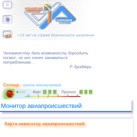
☰
Человечеству дали возможность бороздить
космос, но оно хочет заниматься
потреблением...
Р. Брэдбери
Солнце
- уровень невозмущенный
Факт
G
S
R
Прогноз
G
S
R
4
-
0.67
0
1
2
3
4
5
Монитор авиапроисшествий
Карта-навигатор авиапроисшествий