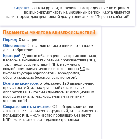
Справка
: Ссылки (флаги) в таблице "Распределение по странам"
позиционируют карту на указанный регион. Карта является
навигатором, дающим прямой доступ описанию в "Перечне событий".
Параметры монитора авиапроисшествий
Период
: 8 месяцев.
Обновление
: 2 часа для регистрации и по запросу
для отображения.
Критерий
: "Данные об авиационных происшествиях,
в которые включены как летные происшествия (ЛП),
так и предпосылки к ним (ПЛП), в том числе
воздействия климатических и техногенных
ЧС
на
инфраструктуру аэропортов и аэродромов,
обеспечивающих безопасность полетов".
Всего на мониторе
: отображено 120 авиационных
происшествий, из них крушений летательных
аппаратов 60. В России случилось 33 авиационных
происшествий, из них крушений летательных
аппаратов 14.
Сокращения в статистике
: ОК - общее количество
ЛП и ПЛП; КК - количество крушений; КП - количество
погибших; КПВ - количество пропавших без вести;
КПР - количество пострадавших (раненых).