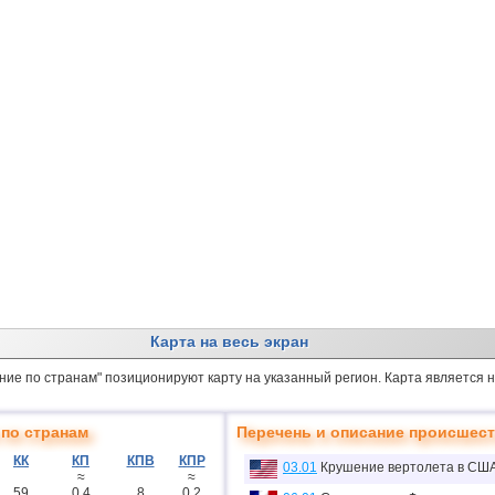
Карта на весь экран
ение по странам" позиционируют карту на указанный регион. Карта является
по странам
Перечень и описание происшес
КК
КП
КПВ
КПР
03.01
Крушение вертолета в СШ
≈
≈
59
0.4
8
0.2