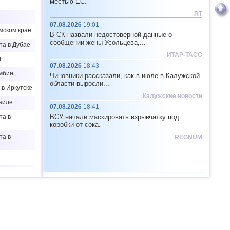
местью ЕС.
RT
07.08.2026
19:01
мском крае
В СК назвали недостоверной данные о
сообщении жены Усольцева,...
та в Дубае
ИТАР-ТАСС
и
07.08.2026
18:43
мбии
Чиновники рассказали, как в июле в Калужской
области выросли...
в Иркутске
Калужские новости
аиле
07.08.2026
18:41
та в
ВСУ начали маскировать взрывчатку под
коробки от сока.
та в
REGNUM
та в США
 в
та в Китае
 в США