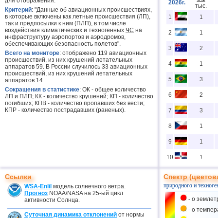
для отображения.
2026г.
тыс.
Критерий
: "Данные об авиационных происшествиях,
в которые включены как летные происшествия (ЛП),
1
1
так и предпосылки к ним (ПЛП), в том числе
воздействия климатических и техногенных
ЧС
на
2
1
инфраструктуру аэропортов и аэродромов,
обеспечивающих безопасность полетов".
3
2
Всего на мониторе
: отображено 119 авиационных
происшествий, из них крушений летательных
4
1
аппаратов 59. В России случилось 33 авиационных
происшествий, из них крушений летательных
5
3
аппаратов 14.
Сокращения в статистике
: ОК - общее количество
6
2
ЛП и ПЛП; КК - количество крушений; КП - количество
погибших; КПВ - количество пропавших без вести;
КПР - количество пострадавших (раненых).
7
3
8
1
9
1
10
1
11
2
Ссылки
Спектр (цветов
природного и техноге
WSA-Enlil
модель солнечного ветра.
12
1
Прогноз
NOAA/NASA на 25-ый цикл
- о землет
активности Солнца.
13
3
- о темпе
Суточная динамика отклонений
от нормы