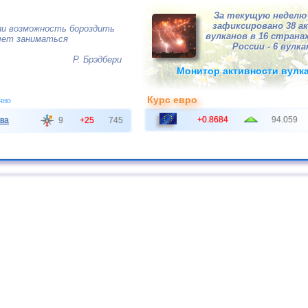
За текущую неделю 
зафиксировано 38 а
ли возможность бороздить
вулканов в 16 странах
очет заниматься
России - 6 вулка
Р. Брэдбери
Монитор активности вулк
Курс евро
чно
+0.8684
94.059
ва
9
+25
745