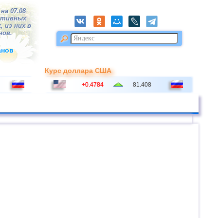
на 07.08
ктивных
, из них в
нов.
анов
Курс доллара США
+0.4784
81.408