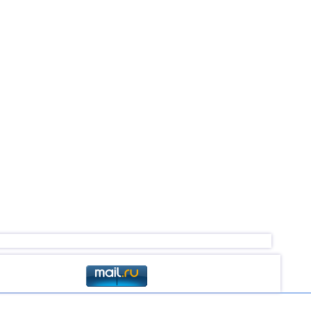
токе
та во
мбии
стоке США
бургской
ренейском
та в
та в США
та на
нии
 в Турции
 в Казани
та