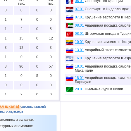
06.01
Снегожуть во Франции
тыс.
тыс.
07.01
Снегожуть в Нидерландах
0
0
0
0
07.01
Крушение вертолета в Пер
1
7
0
0
08.01
Аварийная посадка самоле
1
2
0
5
08.01
Штормовая погода в Турци
1
15
0
12
10.01
Крушение самолета в Колу
3
12
0
3
13.01
Аварийный взлет самолета 
1
0
0
0
16.01
Крушение вертолета в Изр
3
90
0
57
18.01
Аварийная посадка самоле
Махачкале
1
0
5
0
18.01
Аварийная посадка самоле
Барнауле
0
0
0
0
20.01
Пыльные бури в Ливии
1
2
0
0
21.01
Аварийная посадка самоле
1
11
0
0
22.01
Аварийный взлет самолета
ая шкала)
опасных явлений
Магадане
нного характера
1
0
0
0
23.01
Аварийная посадка самоле
рясениях и вулканах
1
2
0
3
26.01
Аварийный взлет самолета
ратурных аномалиях