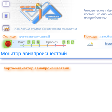
☰
Человечеству да
космос, но оно х
потреблением...
Солнце
Погода
- уровень невозмущенный
- малообла
Факт
G
S
R
Прогноз
G
S
R
-
Моск
0
1
2
3
4
5
Монитор авиапроисшествий
Карта-навигатор авиапроисшествий