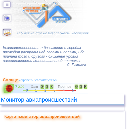
☰
Безнравственность и беззаконие в городах -
прелюдия расправы над лесами и полями, ибо
причина того и другого - снижение уровня
пассионарности этносоциальной системы.
Л. Гумилев
Солнце
- уровень невозмущенный
Факт
G
S
R
Прогноз
G
S
R
7
-
2.00
0
1
2
3
4
5
Монитор авиапроисшествий
Карта-навигатор авиапроисшествий