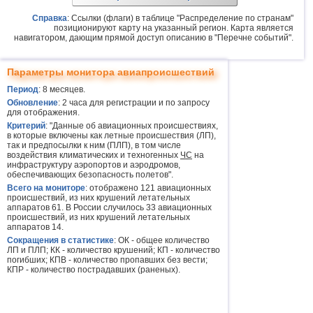
Справка
: Ссылки (флаги) в таблице "Распределение по странам"
позиционируют карту на указанный регион. Карта является
навигатором, дающим прямой доступ описанию в "Перечне событий".
Параметры монитора авиапроисшествий
Период
: 8 месяцев.
Обновление
: 2 часа для регистрации и по запросу
для отображения.
Критерий
: "Данные об авиационных происшествиях,
в которые включены как летные происшествия (ЛП),
так и предпосылки к ним (ПЛП), в том числе
воздействия климатических и техногенных
ЧС
на
инфраструктуру аэропортов и аэродромов,
обеспечивающих безопасность полетов".
Всего на мониторе
: отображено 121 авиационных
происшествий, из них крушений летательных
аппаратов 61. В России случилось 33 авиационных
происшествий, из них крушений летательных
аппаратов 14.
Сокращения в статистике
: ОК - общее количество
ЛП и ПЛП; КК - количество крушений; КП - количество
погибших; КПВ - количество пропавших без вести;
КПР - количество пострадавших (раненых).