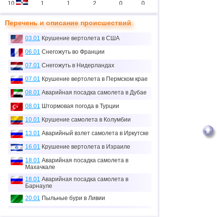
10
1
1
2
0
0
11
2
1
11
0
0
Перечень и описание происшествий
12
1
1
0
0
0
03.01
Крушение вертолета в США
13
3
1
2
0
3
06.01
Снегожуть во Франции
14
07.01
Снегожуть в Нидерландах
1
1
0
0
0
07.01
Крушение вертолета в Пермском крае
15
3
2
5
2
7
08.01
Аварийная посадка самолета в Дубае
16
1
0
0
0
0
08.01
Штормовая погода в Турции
≈
17
1
0
0.1
0
0
10.01
Крушение самолета в Колумбии
тыс.
18
13.01
Аварийный взлет самолета в Иркутске
1
0
0
0
0
16.01
Крушение вертолета в Израиле
19
2
2
1
0
3
18.01
Аварийная посадка самолета в
20
1
0
2
0
0
Махачкале
18.01
Аварийная посадка самолета в
21
1
0
0
0
0
Барнауле
22
2
0
0
0
0
20.01
Пыльные бури в Ливии
23
1
1
13
0
0
21.01
Аварийная посадка самолета в США